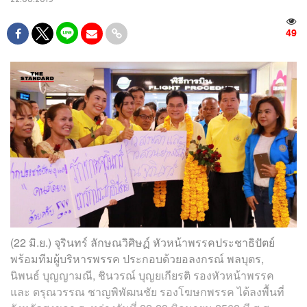
49
(22 มิ.ย.) จุรินทร์ ลักษณวิศิษฏ์ หัวหน้าพรรคประชาธิปัตย์
พร้อมทีมผู้บริหารพรรค ประกอบด้วยอลงกรณ์ พลบุตร,
นิพนธ์ บุญญามณี, ชินวรณ์ บุญยเกียรติ รองหัวหน้าพรรค
และ ดรุณวรรณ ชาญพิพัฒนชัย รองโฆษกพรรค ได้ลงพื้นที่