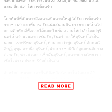
จังหวัดสงขลา ระหว่างวันที่ 22-23 มิถุนายน 2562 มี ส.ส.
และอดีต ส.ส. ให้การต้อนรับ
โดยทันทีที่เดินทางถึงสนามบินหาดใหญ่ ได้รับการต้อนรับ
จากชาวสงขลาที่มารอรับแน่นสนามบิน บรรยากาศเป็นไป
อย่างคึกคัก มีทั้งดอกไม้และป้ายข้อความให้กำลังใจแก่จุริ
นทร์เป็นจำนวนมาก เช่น รักจุรินทร์, ขอให้จุรินทร์ได้เป็น
นายก, เราศรัทธาจุรินทร์, ทำมากกว่าพูด จุรินทร์ ลักษณวิ
ศิษฏ์, สุขุม สงบนิ่ง จุรินทร์, ฝากประชาธิปัตย์ดูแลคนตัดยาง
ด้วยครับ, ชาวสวนยางเชื่อมั่นจุรินทร์, อนาคตยางไทย เรา
เชื่อใจพรรคประชาธิปัตย์ เป็นต้น
สำหรับกำหนดการลงพื้นที่จังหวัดสงขลาในวันแรก 22
มิถุนายน 2562 ของจุรินทร์ จะเริ่มต้นด้วยการพบปะพี่น้อง
เกษตรกรชาวสวนยางพาราอำเภอนาหม่อม พร้อมแวะเยี่ยม
READ MORE
ชมถนนยางพาราของ อบจ.สงขลา และกิจการโรงงานน้ำยาง
ข้นของบริษัทถาวรน้ำยาง อำเภอสะเดา ส่วนในวันที่ 23
มิถุนายน 2562 คณะจะเข้าร่วมกิจกรรม ‘ปั่น 2 ด่านสะเดา
ประตูสู่อาเซียน’ โดยมี นิพนธ์ บุญญามณี นายก อบจ.สงขลา