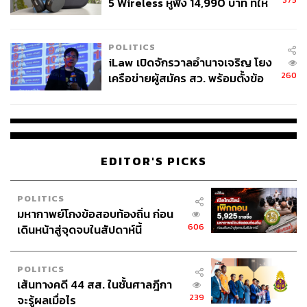
5 Wireless หูฟัง 14,990 บาท ที่ให้
ผู้ใช้ถอดเปลี่ยนแบตเองได้ ก่อนกฎ
EU บังคับปีหน้า
POLITICS
iLaw เปิดจักรวาลอำนาจเจริญ โยง
260
เครือข่ายผู้สมัคร สว. พร้อมตั้งข้อ
สังเกตลงสมัครตรงคุณสมบัติหรือ
ไม่
EDITOR'S PICKS
POLITICS
มหากาพย์โกงข้อสอบท้องถิ่น ก่อน
606
เดินหน้าสู่จุดจบในสัปดาห์นี้
POLITICS
เส้นทางคดี 44 สส. ในชั้นศาลฎีกา
239
จะรู้ผลเมื่อไร