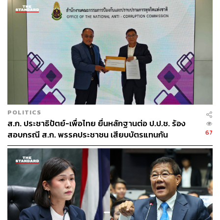
POLITICS
ส.ก. ประชาธิปัตย์-เพื่อไทย ยื่นหลักฐานต่อ ป.ป.ช. ร้อง
67
สอบกรณี ส.ก. พรรคประชาชน เสียบบัตรแทนกัน