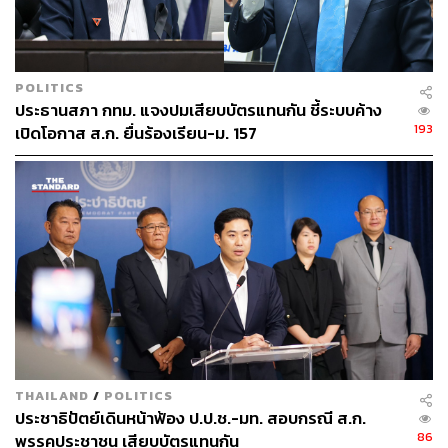
POLITICS
ประธานสภา กทม. แจงปมเสียบบัตรแทนกัน ชี้ระบบค้าง
193
เปิดโอกาส ส.ก. ยื่นร้องเรียน-ม. 157
THAILAND
/
POLITICS
ประชาธิปัตย์เดินหน้าฟ้อง ป.ป.ช.-มท. สอบกรณี ส.ก.
86
พรรคประชาชน เสียบบัตรแทนกัน