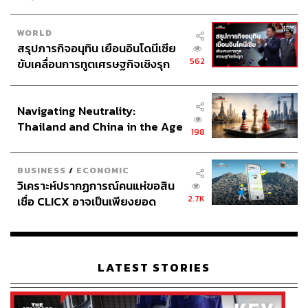
WORLD
สรุปภารกิจอนุทิน เยือนอินโดนีเซีย
562
ขับเคลื่อนการทูตเศรษฐกิจเชิงรุก
ประกาศหุ้นส่วนยุทธศาสตร์ไทย –
อินโดนีเซีย
Navigating Neutrality:
Thailand and China in the Age
198
of a New Global Order
BUSINESS
/
ECONOMIC
วิเคราะห์ปรากฏการณ์คนแห่ขอสิน
2.7K
เชื่อ CLICX อาจเป็นเพียงยอด
ภูเขาน้ำแข็ง ของปัญหาหนี้ครัว
เรือนไทยที่ถูกซุกไว้
LATEST STORIES