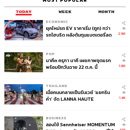
MOST POPULAR
TODAY
WEEK
MONTH
ECONOMIC
ยุคใหม่รถ EV ราคาเริ่ม (ถูก) กว่า
2.9K
รถไฮบริด หลังต้นทุนแบตเตอรี่ลด
ลง - จีนแห่บุกตลาดเกิดใหม่
POP
นาคี๓ ครุฑา นาคี เผยภาพชุดแรก
1.8K
พร้อมปักวันฉาย 22 ต.ค. นี้
THAILAND
เมื่อถนนกลายเป็นรันเวย์ ‘แยกริน
1.4K
คำ’ จัด LANNA HAUTE
COUTURE กลางสายฝน
BUSINESS
ลองใช้ Sennheiser MOMENTUM
375