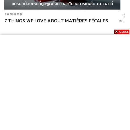
FASHION
7 THINGS WE LOVE ABOUT MATIÈRES FÉCALES
...
News
Wealth
Pop
Podcast
Video
Now
Opinion
Careers
Events
Privacy
About
Contact
Policy
FOR
ADVERTISING