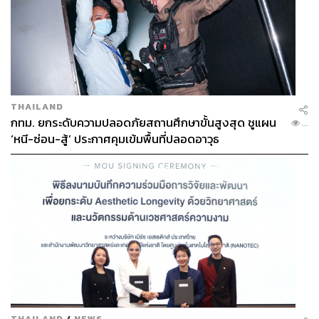
THAILAND
กทม. ยกระดับความปลอดภัยสถานศึกษาขั้นสูงสุด ชูแผน
...
‘หนี-ซ่อน-สู้’ ประกาศคุมเข้มพื้นที่ปลอดอาวุธ
THAILAND
/
NEWS