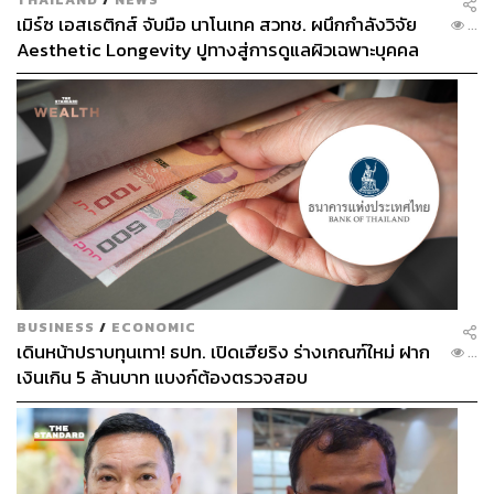
เมิร์ซ เอสเธติกส์ จับมือ นาโนเทค สวทช. ผนึกกำลังวิจัย
...
Aesthetic Longevity ปูทางสู่การดูแลผิวเฉพาะบุคคล
[PR NEWS]
BUSINESS
/
ECONOMIC
เดินหน้าปราบทุนเทา! ธปท. เปิดเฮียริง ร่างเกณฑ์ใหม่ ฝาก
...
เงินเกิน 5 ล้านบาท แบงก์ต้องตรวจสอบ