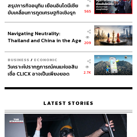
สรุปภารกิจอนุทิน เยือนอินโดนีเซีย
565
ขับเคลื่อนการทูตเศรษฐกิจเชิงรุก
ประกาศหุ้นส่วนยุทธศาสตร์ไทย –
อินโดนีเซีย
Navigating Neutrality:
Thailand and China in the Age
209
of a New Global Order
BUSINESS
/
ECONOMIC
วิเคราะห์ปรากฏการณ์คนแห่ขอสิน
2.7K
เชื่อ CLICX อาจเป็นเพียงยอด
ภูเขาน้ำแข็ง ของปัญหาหนี้ครัว
เรือนไทยที่ถูกซุกไว้
LATEST STORIES