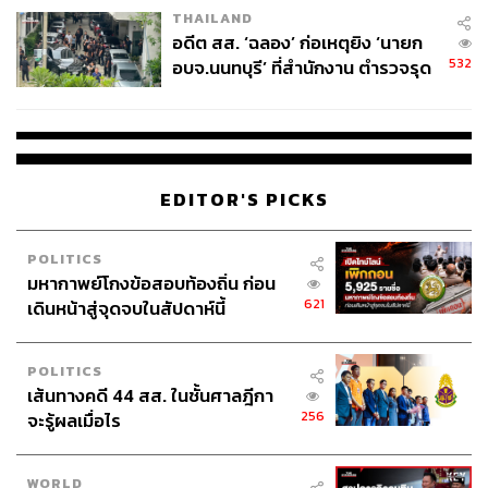
THAILAND
อดีต สส. ‘ฉลอง’ ก่อเหตุยิง ‘นายก
532
อบจ.นนทบุรี’ ที่สำนักงาน ตำรวจรุด
ลงพื้นที่
EDITOR'S PICKS
POLITICS
มหากาพย์โกงข้อสอบท้องถิ่น ก่อน
621
เดินหน้าสู่จุดจบในสัปดาห์นี้
POLITICS
เส้นทางคดี 44 สส. ในชั้นศาลฎีกา
256
จะรู้ผลเมื่อไร
WORLD