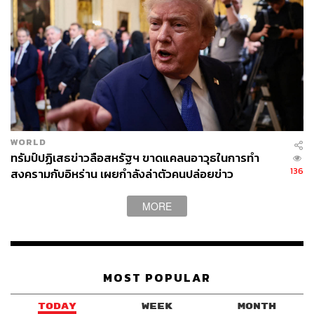
WORLD
ทรัมป์ปฏิเสธข่าวลือสหรัฐฯ ขาดแคลนอาวุธในการทำ
136
สงครามกับอิหร่าน เผยกำลังล่าตัวคนปล่อยข่าว
MORE
MOST POPULAR
TODAY
WEEK
MONTH