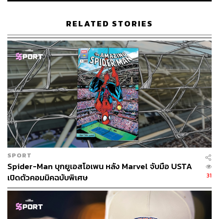
RELATED STORIES
ABOUT THE AUTHOR
เริ่มต้น เขมะเพ็ชร
กองบรรณาธิการคัลเจอร์ สำนักข่าว THE
STANDARD
SPORT
Spider-Man บุกยูเอสโอเพน หลัง Marvel จับมือ USTA
31
เปิดตัวคอมมิคฉบับพิเศษ