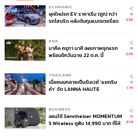
ECONOMIC
ยุคใหม่รถ EV ราคาเริ่ม (ถูก) กว่า
3.5K
รถไฮบริด หลังต้นทุนแบตเตอรี่ลด
ลง - จีนแห่บุกตลาดเกิดใหม่
POP
นาคี๓ ครุฑา นาคี เผยภาพชุดแรก
2.5K
พร้อมปักวันฉาย 22 ต.ค. นี้
THAILAND
เมื่อถนนกลายเป็นรันเวย์ ‘แยกริน
1.7K
คำ’ จัด LANNA HAUTE
COUTURE กลางสายฝน
BUSINESS
ลองใช้ Sennheiser MOMENTUM
679
5 Wireless หูฟัง 14,990 บาท ที่ให้
ผู้ใช้ถอดเปลี่ยนแบตเองได้ ก่อนกฎ
EU บังคับปีหน้า