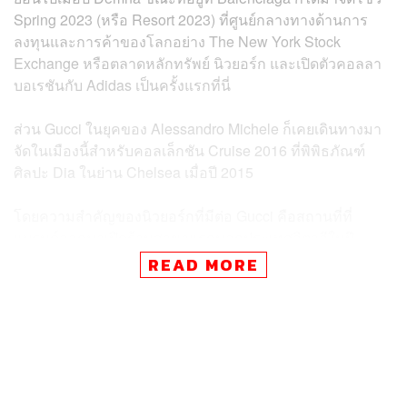
Spring 2023 (หรือ Resort 2023) ที่ศูนย์กลางทางด้านการ
ลงทุนและการค้าของโลกอย่าง The New York Stock
Exchange หรือตลาดหลักทรัพย์ นิวยอร์ก และเปิดตัวคอลลา
บอเรชันกับ Adidas เป็นครั้งแรกที่นี่
ส่วน Gucci ในยุคของ Alessandro Michele ก็เคยเดินทางมา
จัดในเมืองนี้สำหรับคอลเล็กชัน Cruise 2016 ที่พิพิธภัณฑ์
ศิลปะ Dia ในย่าน Chelsea เมื่อปี 2015
โดยความสำคัญของนิวยอร์กที่มีต่อ Gucci คือสถานที่ที่
แบรนด์ออกมาเปิดร้านสาขาแรกนอกประเทศอิตาลีในปี
1953 บนถนน 5th Avenue ตัดกับ 58th Street เพียงไม่กี่เดือน
READ MORE
หลังการเสียชีวิตของ
Guccio Gucci
ผู้ก่อตั้งแบรนด์
Gucci เป็นอีกหนึ่งแบรนด์ใหญ่ที่เลือกสหรัฐฯ เป็นหมุดหมาย
ในการจัดโชว์ Cruise ที่จะเป็นการพาแบรนด์ไปเจอกับสถาน
ที่ เรื่องราว วัฒนธรรม และแน่นอน คือกลุ่มลูกค้าของตลาด
นั้นๆ โดยเฉพาะสหรัฐฯ ที่ยังคงเต็มไปด้วยลูกค้ากำลังซื้อสูง