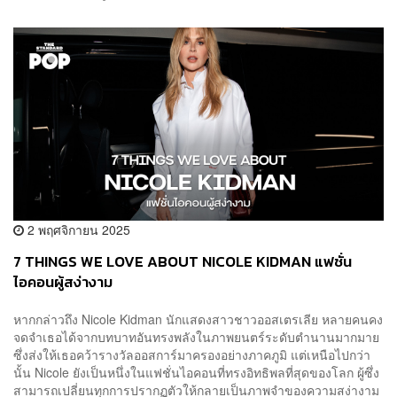
2 พฤศจิกายน 2025
7 THINGS WE LOVE ABOUT NICOLE KIDMAN แฟชั่น
ไอคอนผู้สง่างาม
หากกล่าวถึง Nicole Kidman นักแสดงสาวชาวออสเตรเลีย หลายคนคง
จดจำเธอได้จากบทบาทอันทรงพลังในภาพยนตร์ระดับตำนานมากมาย
ซึ่งส่งให้เธอคว้ารางวัลออสการ์มาครองอย่างภาคภูมิ แต่เหนือไปกว่า
นั้น Nicole ยังเป็นหนึ่งในแฟชั่นไอคอนที่ทรงอิทธิพลที่สุดของโลก ผู้ซึ่ง
สามารถเปลี่ยนทุกการปรากฏตัวให้กลายเป็นภาพจำของความสง่างาม