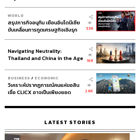
WORLD
สรุปภารกิจอนุทิน เยือนอินโดนีเซีย
539
ขับเคลื่อนการทูตเศรษฐกิจเชิงรุก
ประกาศหุ้นส่วนยุทธศาสตร์ไทย –
อินโดนีเซีย
Navigating Neutrality:
Thailand and China in the Age
169
of a New Global Order
BUSINESS
/
ECONOMIC
วิเคราะห์ปรากฏการณ์คนแห่ขอสิน
2.6K
เชื่อ CLICX อาจเป็นเพียงยอด
ภูเขาน้ำแข็ง ของปัญหาหนี้ครัว
เรือนไทยที่ถูกซุกไว้
LATEST STORIES