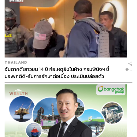
THAILAND
จับตาคดีเยาวชน 14 ปี ก่อเหตุยิงในห้าง กรมพินิจฯ ชี้
...
ประพฤติดี-รับการรักษาต่อเนื่อง ประเมินปล่อยตัว