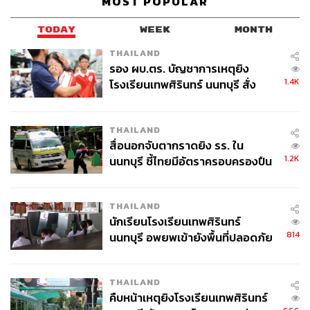
MOST POPULAR
TODAY
WEEK
MONTH
THAILAND
151
รอง ผบ.ตร. บัญชาการเหตุยิง
1.4K
โรงเรียนเทพศิรินทร์ นนทบุรี สั่ง
ค้นหา 2 รอบยืนยันไร้คนติดค้าง พบ
ABOUT THE AUTHOR
ศพปู่-ย่าที่บ้านพักผู้ก่อเหตุ
THE STANDARD WEALTH
THAILAND
สำนักข่าวเศรษฐกิจ ธุรกิจ และการลงทุน โดย
สื่อนอกจับตากราดยิง รร. ใน
ทีมข่าว THE STANDARD
1.2K
นนทบุรี ชี้ไทยมีอัตราครอบครองปืน
สูงในระดับต้นของภูมิภาค
THAILAND
นักเรียนโรงเรียนเทพศิรินทร์
814
นนทบุรี อพยพเข้ายังพื้นที่ปลอดภัย
ชั่วคราว หลังเหตุใช้อาวุธปืนภายใน
โรงเรียนคลี่คลาย
THAILAND
คืบหน้าเหตุยิงโรงเรียนเทพศิรินทร์