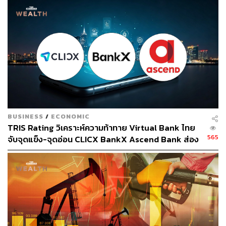
พวกเขาทำให้ธนาคารมีความเสี่ยง เนื่องจากไม่มีแหล่งราย
ได้หลายแหล่งมากพอที่จะถอยมาตั้งหลักเมื่อธุรกิจหลักเผชิญ
กับความท้าทาย
ปัญหาสำคัญอีกประการหนึ่งสำหรับ First Republic คือ การ
ไม่สามารถรักษาลูกค้าไว้ได้ แม้ว่าธนาคารจะพยายามเสนอ
อัตราดอกเบี้ยที่สูงขึ้นสำหรับบัตรเงินฝาก แต่ก็ไม่สามารถ
หยุดลูกค้าจำนวนมากไม่ให้ออกไปได้ ส่งผลให้จำนวนเงินที่
ฝากในธนาคารลดลงอย่างมาก
BUSINESS
/
ECONOMIC
TRIS Rating วิเคราะห์ความท้าทาย Virtual Bank ไทย
การไหลออกของเงินฝากนี้ ทำให้ธนาคารต้องพึ่งพาเงินกู้จาก
565
จับจุดแข็ง-จุดอ่อน CLICX BankX Ascend Bank ส่อง
รัฐบาลและแหล่งเงินกู้ที่ได้รับการสนับสนุนจากรัฐบาลเป็น
ผลกระทบต่อธนาคารดั้งเดิม
อย่างมาก ซึ่งท้ายที่สุดแล้วทำให้วิกฤตรุนแรงขึ้น
ความพยายามครั้งสุดท้ายเพื่อทำให้สถานการณ์มีเสถียรภาพ
ธนาคารขนาดใหญ่กลุ่มหนึ่งตกลงที่จะฝากเงิน 3 หมื่นล้าน
ดอลลาร์ในธนาคาร First Republic น่าเสียดายที่การอัดฉีด
เงินสดนี้พิสูจน์แล้วว่า ไม่เพียงพอที่จะป้องกันการถอนเงินฝาก
จำนวนมหาศาล และการล่มสลายของธนาคารก็เป็นสิ่งที่หลีก