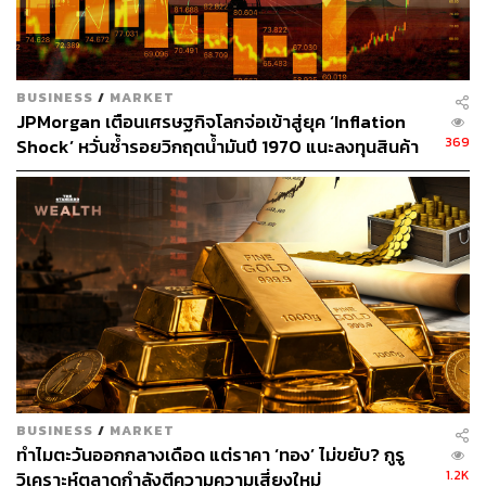
เลี่ยงไม่ได้
ตลอดช่วงวิกฤตดูเหมือนว่าฝ่ายบริหารของ First Republic จะ
BUSINESS
/
MARKET
หนักใจกับสถานการณ์ที่ทวีความรุนแรงขึ้นอย่างรวดเร็ว
JPMorgan เตือนเศรษฐกิจโลกจ่อเข้าสู่ยุค ‘Inflation
ความพยายามของธนาคารที่จะเพิ่มอัตราดอกเบี้ยในบัตรเงิน
369
Shock’ หวั่นซ้ำรอยวิกฤตน้ำมันปี 1970 แนะลงทุนสินค้า
ฝากและการอัดฉีดเงินสดจากธนาคารอื่นๆ นั้นไม่เพียงพอที่
โภคภัณฑ์ กระจายความเสี่ยง รักษาความมั่งคั่ง
จะป้องกันการล่มสลาย
ในที่สุด หน่วยงานกำกับดูแลทางการเงินไม่มีทางเลือกอื่น
นอกจากเข้าแทรกแซงและขายการดำเนินงานส่วนใหญ่ของ
First Republic ให้กับ JPMorgan Chase นี่เป็นจุดจบที่น่าเศร้า
สำหรับธนาคารที่ครั้งหนึ่งเคยถูกมองว่าเป็นเสาหลักของ
อุตสาหกรรม
เรื่องราวของ First Republic Bank กลายเป็นคำเตือนสำหรับ
ธนาคารอื่นๆ เกี่ยวกับความสำคัญของการปรับตัวและมี
BUSINESS
/
MARKET
กลยุทธ์การจัดการวิกฤตที่มีประสิทธิภาพ
ทำไมตะวันออกกลางเดือด แต่ราคา ‘ทอง’ ไม่ขยับ? กูรู
1.2K
วิเคราะห์ตลาดกำลังตีความความเสี่ยงใหม่