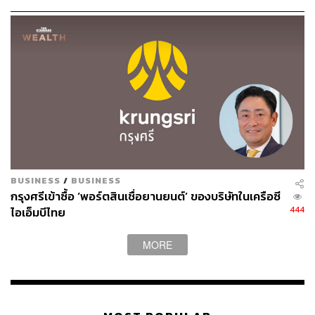
ภาพ: Justin Sullivan / Getty Images
อ้างอิง:
https://www.wsj.com/articles/first-republic-bank-colla
pse-why-banking-crisis-61660d96
สามารถติดตาม THE STANDARD WEALTH
ผ่านแอปพลิเคชันต่างๆ ที่คุณสะดวกหรือใช้งานอยู่แล้วได้เลย
BUSINESS
/
BUSINESS
กรุงศรีเข้าซื้อ ‘พอร์ตสินเชื่อยานยนต์’ ของบริษัทในเครือซี
444
ไอเอ็มบีไทย
TAGS:
JPMorgan
กลุ่มธุรกิจธนาคาร
First Republic Bank (FRB)
วิกฤตธนาคาร
ธนาคาร
MORE