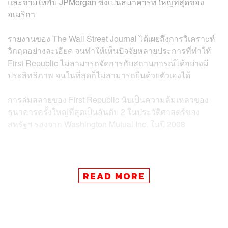
และขายให้กับ JPMorgan ซึ่งเป็นธนาคารที่ใหญ่ที่สุดของ
อเมริกา
รายงานของ The Wall Street Journal ได้เผยถึงการวิเคราะห์
วิกฤตอย่างละเอียด จนทำให้เห็นปัจจัยหลายประการที่ทำให้
First Republic ไม่สามารถจัดการกับสถานการณ์ได้อย่างมี
ประสิทธิภาพ จนในที่สุดก็ไม่สามารถยืนด้วยตัวเองได้
การล่มสลายของ First Republic นับเป็นความล้มเหลวของ
ธนาคารครั้งใหญ่ที่สุดเป็นอันดับ 2 ในประวัติศาสตร์ของ
สหรัฐฯ รองจาก Washington Mutual Inc. ในปี 2008
ข่าวที่เกี่ยวข้อง:
READ MORE
อนาคตที่ยังเลือนรางของ First Republic Bank หลัง FD
IC ส่งคำเชิญให้สถาบันการเงินยักษ์ใหญ่เข้าประมูลซื้อ
กิจการ
First Republic จ่อล้ม! FDIC เตรียมเข้าพิทักษ์ทรัพย์ หลั