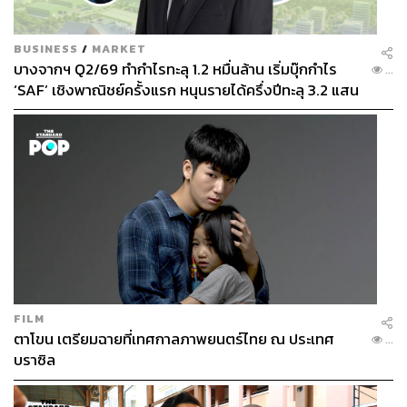
BUSINESS
/
MARKET
บางจากฯ Q2/69 ทำกำไรทะลุ 1.2 หมื่นล้าน เริ่มบุ๊กกำไร
...
‘SAF’ เชิงพาณิชย์ครั้งแรก หนุนรายได้ครึ่งปีทะลุ 3.2 แสน
ล้าน
FILM
ตาโขน เตรียมฉายที่เทศกาลภาพยนตร์ไทย ณ ประเทศ
...
บราซิล