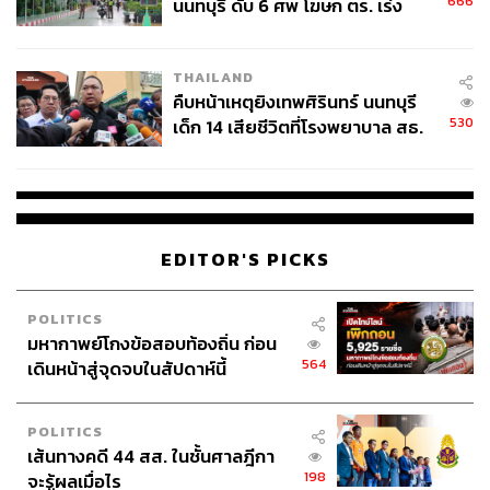
666
นนทบุรี ดับ 6 ศพ โฆษก ตร. เร่ง
สอบปมขโมยปืนปู่ก่อเหตุ
THAILAND
คืบหน้าเหตุยิงเทพศิรินทร์ นนทบุรี
530
เด็ก 14 เสียชีวิตที่โรงพยาบาล สธ.
ยืนยันครูเสียชีวิต 5 ราย เจ็บ 22
ราย
EDITOR'S PICKS
POLITICS
มหากาพย์โกงข้อสอบท้องถิ่น ก่อน
564
เดินหน้าสู่จุดจบในสัปดาห์นี้
POLITICS
เส้นทางคดี 44 สส. ในชั้นศาลฎีกา
198
จะรู้ผลเมื่อไร