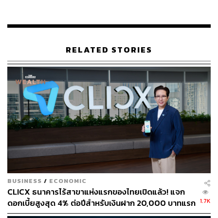
สะท้อนได้จากกำไรประจำปีของ First Republic ที่เพิ่มขึ้น 4
เท่าในทศวรรษจนถึงปี 2021 และขึ้นเป็น 1 ใน 20 ธนาคารที่
ใหญ่ที่สุดในสหรัฐอเมริกา
ในทางกลับกัน โฟกัสหลักในธุรกิจของ First Republic ที่
RELATED STORIES
เป็นการจำนองที่ให้ผลตอบแทนต่ำและมีอัตราดอกเบี้ยคงที่
กลายเป็นความเสี่ยงเมื่ออัตราดอกเบี้ยในตลาดเริ่มสูงขึ้น
พูดง่ายๆ คือ แหล่งรายได้หลักของ First Republic มาจากสิน
เชื่อบ้านที่มีอัตราดอกเบี้ยต่ำ
ในปี 2022 สินเชื่อของ First Republic มากกว่าครึ่งหนึ่ง
เป็นการจำนองที่อยู่อาศัยโดยมีอัตราดอกเบี้ยเฉลี่ย 2.89% ซึ่ง
ในขณะที่อัตราดอกเบี้ยเพิ่มขึ้น ธนาคารก็ประสบปัญหาการ
รักษาความสามารถในการทำกำไร
BUSINESS
/
ECONOMIC
นอกจากนี้ธนาคารไม่ได้กระจายผลิตภัณฑ์สินเชื่อของตน ซึ่ง
CLICX ธนาคารไร้สาขาแห่งแรกของไทยเปิดแล้ว! แจก
หมายความว่า ไม่ได้เสนอสินเชื่อประเภทอื่น เช่น บัตรเครดิต
1.7K
ดอกเบี้ยสูงสุด 4% ต่อปีสำหรับเงินฝาก 20,000 บาทแรก
หรือสินเชื่อรถยนต์ การขาดความหลากหลายในบริการของ
ดูเงื่อนไขที่นี่