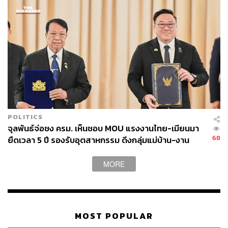
ทองคำออกไป 4 ปี และในเดือนสิงหาคมปีเดียวกันนั้น วิษณุ
เครืองาม อดีตรองนายกรัฐมนตรี ออกมาเปิดเผยว่า ผลคำ
ชี้ขาดจะออกมาเป็นอย่างไรอยู่ที่อนุญาโตตุลาการตัดสิน หาก
บริษัท อัครา รีซอร์สเซส มายื่นอะไรต่ออะไรแล้วพอใจเขาก็
จะถอนเรื่อง ดังนั้นการเจรจาทุกวันนี้เป็นไปตามคำแนะนำ
ของอนุญาโตตุลาการที่ให้เวลาถึงสิ้นปี ดังนั้นในเดือนต่อมา
สุริยะจึงบินไปออสเตรเลียเพื่อเจรจากับบริษัท คิงส์เกต คอนโซ
ลิเดทเต็ด จึงตั้งข้อสังเกตว่า เป็นการกลับไปคุยกันเพื่อประเคน
ดีลยักษ์ใหญ่ก่อนสั่งลาใช่หรือไม่
POLITICS
จุลพันธ์จ่อชง ครม. เห็นชอบ MOU แรงงานไทย-เมียนมา
เบญจาได้ยกคำพูดของสุริยะถึงการเจรจากับบริษัท คิงส์เกต
68
ยืดเวลา 5 ปี รองรับอุตสาหกรรม ดึงกลุ่มแม่บ้าน-งาน
คอนโซลิเดทเต็ด ในวันที่ย้ายกลับมาพรรคเพื่อไทยว่า เรื่อง
อิสระเข้าสู่ระบบประกันสังคม
ทั้งหมดสามารถยุติได้โดยที่รัฐบาลจะไม่ถูกฟ้องร้อง และเป็น
MORE
ประโยชน์กับประเทศไทยที่ไม่ต้องเสียค่าชดเชยใดๆ ซึ่งทาง
บริษัท คิงส์เกต คอนโซลิเดทเต็ด ยื่นฟ้องไป เรื่องนี้จบแล้ว
ส่วนเรื่องที่ไปยื่นต่อ ป.ป.ช. ตนไม่ได้ผลประโยชน์ในข้อตกลง
ต่างๆ แต่ทำไปเพื่อผลประโยชน์ของประเทศชาติ โดยหลังจาก
MOST POPULAR
นั้น 3 วัน เหมืองทองอัคราได้กลับมาเปิด และมีการชี้แจงว่า