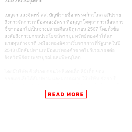
เนื่องเป็นวันสุดท้าย
เบญจา แสงจันทร์ สส. บัญชีรายชื่อ พรรคก้าวไกล อภิปราย
ถึงการจัดการเหมืองทองอัครา ที่อนุญาโตตุลาการเลื่อนการ
ชี้ขาดออกไปเป็นช่วงปลายเดือนมิถุนายน 2567 โดยตั้งข้อ
สงสัยถึงการยกผลประโยชน์จากขุมทรัพย์ทองคำให้แก่
นายทุนต่างชาติ เหมืองทองอัคราเริ่มจากการที่รัฐบาลในปี
2543 เปิดสัมปทานเหมืองแร่ทองคำชาตรีบริเวณรอยต่อ
จังหวัดพิจิตร เพชรบูรณ์ และพิษณุโลก
โดยมีบริษัท คิงส์เกต คอนโซลิเดทเต็ด ลิมิเต็ด ของ
ออสเตรเลียได้สัมปทาน และมอบหมายให้บริษัท อัครา รี
ซอร์สเซส จำกัด (มหาชน) ในฐานะบริษัทลูก ดำเนินการ ซึ่ง
เหมืองทองดังกล่าวเปิดดำเนินการในปี 2544 ตรงกับรัฐบาล
READ MORE
ไทยรักไทย และ ทักษิณ ชินวัตร อดีตนายกรัฐมนตรี ยังได้เดิน
ทางไปเปิดเหมืองเมื่อวันที่ 12 ธันวาคม 2544 มีการเริ่มขุด
เหมืองในปีเดียวกันนั้น และได้มีการยื่นขออาชญาบัตรสำรวจ
ทองคำในปี 2546-2548 อีก 44 แปลง ในขณะที่ชาวบ้านโดย
รอบต้องประสบปัญหามลภาวะต่อสุขภาพและสิ่งแวดล้อม