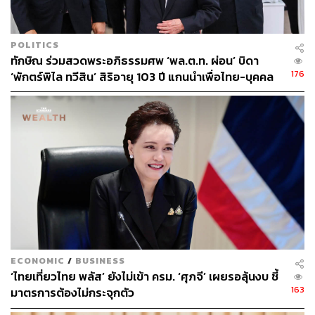
พิษจากบ่อกักเก็บกากแร่ที่หนึ่งของเหมืองทองคำ ทำให้การ
ตกลงชี้ขาดเลื่อนออกไป ซึ่งระหว่างนั้นเป็นภายหลังจากการ
ที่ สุริยะ จึงรุ่งเรืองกิจ เข้ามารับตำแหน่งรัฐมนตรีว่าการ
POLITICS
กระทรวงอุตสาหกรรม (ในขณะนั้น) ได้เปลี่ยนชุดทำงานและ
ทักษิณ ร่วมสวดพระอภิธรรมศพ ‘พล.ต.ท. ผ่อน’ บิดา
ตัดข้อมูลจากพยานหลักฐานทั้งหมดออกไป และพบว่ามีการ
176
‘พักตร์พิไล ทวีสิน’ สิริอายุ 103 ปี แกนนำเพื่อไทย-บุคคล
พยายามเจรจายกทรัพย์สินประเทศให้กับกระบวนการเอื้อ
หลากวงการร่วมอาลัย
ประโยชน์แก่นายทุนครั้งใหญ่
นอกจากนี้ยังมีเอกสารที่ระบุว่า อดีตรัฐมนตรีว่าการกระทรวง
อุตสาหกรรมประเคนสินแร่ให้บริษัท คิงส์เกต คอนโซลิเดท
เต็ด ออกไปขายได้จำนวนกว่า 330 ล้านบาท และหลังจาก
เจรจาลงตัว ในวันที่ 26 พฤศจิกายน 2563 กรมอุตสาหกรรม
พื้นฐานฯ ออกอาชญาบัตรพิเศษให้เหมืองแร่อัคราจำนวน 44
แปลง ซึ่งครอบคลุมพื้นที่เกือบ 4 แสนไร่ ในระยะเวลา 5 ปี
เพียงเพราะเป็นแปลงที่ค้างอนุมัติมาจากรัฐบาลไทยรักไทย
เมื่อ 20 ปีที่แล้ว
ECONOMIC
/
BUSINESS
‘ไทยเที่ยวไทย พลัส’ ยังไม่เข้า ครม. ‘ศุภจี’ เผยรอลุ้นงบ ชี้
163
มาตรการต้องไม่กระจุกตัว
ต่อมาในวันที่ 19 มกราคม 2565 บริษัท คิงส์เกต คอนโซลิเดท
เต็ด ประกาศว่า รัฐบาลไทยต่ออายุประทานบัตรเหมือนแร่