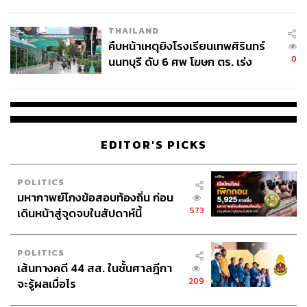
ชั่วคราว หลังเหตุใช้อาวุธปืนภายใน
ความหลังให้กล่าวแบบพอประมาณ
โรงเรียนคลี่คลาย
THAILAND
นอกจากนี้ระหว่างการอภิปราย ได้มี สส. จากพรรคร่วม
คืบหน้าเหตุยิงโรงเรียนเทพศิรินทร์
รัฐบาล ลุกขึ้นมาประท้วง เช่น นุชนาถ จารุวงษ์เสถียร สส.
0
นนทบุรี ดับ 6 ศพ โฆษก ตร. เร่ง
ศรีสะเกษ พรรคเพื่อไทย ที่ระบุว่า ต้องมีความเป็นธรรมด้วย
สอบปมขโมยปืนปู่ก่อเหตุ
การใช้คำพูดว่า มีผู้ขี่คอท่านนายกฯ หากมีอะไรเด็ดๆ ให้พูด
ออกมาเลย
TAGS:
เศรษฐา ทวีสิน
คณะรัฐมนตรี
EDITOR'S PICKS
การประชุมสภาผู้แทนราษฎร
เบญจา แสงจันทร์
พรรคก้าวไกล
เหมืองทองอัครา
การซักฟอกรัฐบาล
รัฐบาลเศรษฐา 1
ประยุทธ์ จันทร์โอชา
POLITICS
มหากาพย์โกงข้อสอบท้องถิ่น ก่อน
573
เดินหน้าสู่จุดจบในสัปดาห์นี้
POLITICS
เส้นทางคดี 44 สส. ในชั้นศาลฎีกา
209
จะรู้ผลเมื่อไร
307