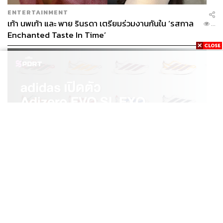
ENTERTAINMENT
เก้า นพเก้า และ พาย รินรดา เตรียมร่วมงานกันใน ‘รสกาล
...
Enchanted Taste In Time’
SPORT
adidas เปิดตัว Adizero EVO SL EXO คอลเล็กชันพิเศษ
...
รับฤดูกาล College Football