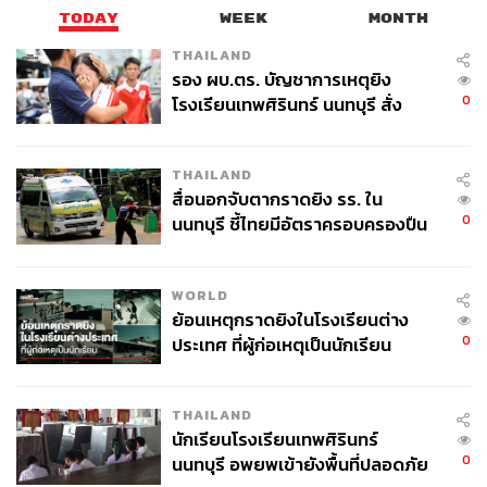
ได้รับการอนุญาตจากรัฐบาลไทยและกฎหมายไทย นี่คือพาน
TODAY
WEEK
MONTH
ยักษ์ใหญ่ที่กลับมาคืนชีพ โดยที่ไม่ได้รับการแก้ไขใดๆ ทั้งสิ้น
นอกจากนี้ยังได้รับการอนุมัติการส่งเสริมการลงทุน BOI
THAILAND
รอง ผบ.ตร. บัญชาการเหตุยิง
ยกเว้นภาษีเงินได้และยกเว้นอากรนำเข้าเครื่องจักร
0
โรงเรียนเทพศิรินทร์ นนทบุรี สั่ง
ค้นหา 2 รอบยืนยันไร้คนติดค้าง พบ
“ผ่านมา 212 วัน เศรษฐามีอำนาจหรือยัง หรือถูกใครขี่คออยู่
ศพปู่-ย่าที่บ้านพักผู้ก่อเหตุ
และจะเอาอย่างไรกับการที่อดีตนายกรัฐมนตรีท่านก่อน และ
THAILAND
อดีตรัฐมนตรีว่าการกระทรวงอุตสาหกรรม ซึ่งวันนี้เป็น
สื่อนอกจับตากราดยิง รร. ใน
รัฐมนตรีภายใต้รัฐบาลของท่าน มีพฤติกรรมการเจรจา
0
นนทบุรี ชี้ไทยมีอัตราครอบครองปืน
ประเคนผลประโยชน์ให้กับกลุ่มทุนต่างชาติเพื่อแสวงหาผล
สูงในระดับต้นของภูมิภาค
ประโยชน์ในชาติ และรัฐบาลนี้จะทำเพื่อใครหรือเพื่อนายทุน
ดังนั้นอย่าปล่อยให้เรื่องที่พรรคเพื่อไทยขึงขังในวันนั้นต้องจบ
WORLD
ลงอย่างปาหี่และเป็นเพียงการใช้เทคนิคหาเสียงเท่านั้น อย่า
ย้อนเหตุกราดยิงในโรงเรียนต่าง
ปล่อยเรื่องมหากาพย์ให้เป็นมวยล้มต้มคนดู”
0
ประเทศ ที่ผู้ก่อเหตุเป็นนักเรียน
อย่างไรก็ตาม เอกนัฏ พร้อมพันธุ์ สส. แบบบัญชีรายชื่อ พรรค
THAILAND
รวมไทยสร้างชาติ ได้ลุกขึ้นประท้วง และขอให้มีการอภิปราย
นักเรียนโรงเรียนเทพศิรินทร์
รัฐบาลปัจจุบัน เนื่องจากมีการเอ่ยชื่อ พล.อ. ประยุทธ์ ซึ่งเป็น
0
นนทบุรี อพยพเข้ายังพื้นที่ปลอดภัย
บุคคลภายนอกที่ไม่สามารถเข้ามาชี้แจงได้ หากจะกล่าวถึง