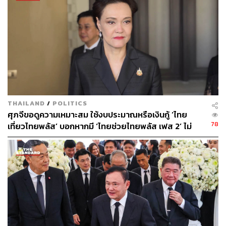
ประยุทธ์ หลุดอำนาจ พรรคเพื่อไทยจะยื่นต่อองค์กรอิสระเพื่อ
ดำเนินคดี…” นั่นเป็นความจริงหรือแค่เทคนิคที่ใช้ในการหา
เสียง
“เราจะเห็นร่องรอยความสัมพันธ์ของทุกรัฐบาลที่มีต่อนายทุน
ต่างชาติจากผลประโยชน์ขุมทรัพย์ใต้ดิน ถึงขนาดที่ว่าเจ้า
หน้าที่รัฐหลายคนยอมลาออกราชการเพื่อไปทำงานกับ
เหมืองทองอัครา พวกเขาแนบแน่นเป็นเนื้อเดียวกันเพื่อ
แสวงหาผลประโยชน์ โดยไม่สนใจผลกระทบต่อประชาชน
THAILAND
/
POLITICS
เรื่องนี้ไม่ได้เกิดขึ้นแค่รัฐบาล พล.อ. ประยุทธ์ แต่เกี่ยวข้องกับ
ศุภจีขอดูความเหมาะสม ใช้งบประมาณหรือเงินกู้ ‘ไทย
ทุกรัฐบาล และยังคงเป็นที่หมายปองของผู้มีอำนาจในทุก
78
เที่ยวไทยพลัส’ บอกหากมี ‘ไทยช่วยไทยพลัส เฟส 2’ ไม่
รัฐบาล”
จำเป็นต้องออกพร้อมกัน
เบญจากล่าวอีกว่า กระบวนการของอนุญาโตตุลาการ
ระหว่างประเทศเสร็จสิ้นไปแล้วตั้งแต่วันที่ 12 กุมภาพันธ์
2563 แต่ 4 ปีผ่านไปแล้วกลับยังไม่มีคำชี้ขาด ในขณะที่ข้อมูล
จากคณะตัวแทนรัฐบาลไทยในคดีนี้แจ้งว่า บริษัท คิงส์เกต
คอนโซลิเดทเต็ด มีโอกาสในการแพ้คดีสูงมาก เนื่องจาก
เอกสารที่ใช้เป็นรายงานที่ตรวจพบว่ามีการรั่วไหลของสาร