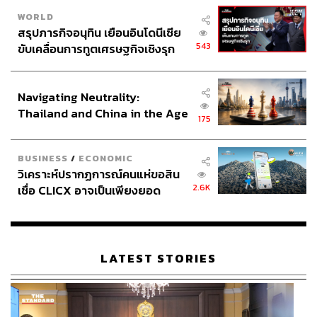
WORLD
สรุปภารกิจอนุทิน เยือนอินโดนีเซีย
ABOUT THE AUTHOR
543
ขับเคลื่อนการทูตเศรษฐกิจเชิงรุก
ประกาศหุ้นส่วนยุทธศาสตร์ไทย –
THE STANDARD TEAM
อินโดนีเซีย
กองบรรณาธิการ THE STANDARD
Navigating Neutrality:
Thailand and China in the Age
ABOUT THE PHOTOGRAPHER
175
of a New Global Order
ฐานิส สุดโต
บรรณาธิการภาพ ประจำสำนักข่าว THE
BUSINESS
/
ECONOMIC
STANDARD
วิเคราะห์ปรากฏการณ์คนแห่ขอสิน
2.6K
เชื่อ CLICX อาจเป็นเพียงยอด
ภูเขาน้ำแข็ง ของปัญหาหนี้ครัว
เรือนไทยที่ถูกซุกไว้
LATEST STORIES