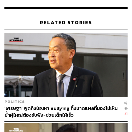
ส์เกต คอนโซลิเดทเต็ด ยื่นเรื่องต่ออนุญาโตตุลาการระหว่าง
ประเทศให้ชดใช้ค่าเสียหายจากการปิดเหมืองทองดังกล่าว
RELATED STORIES
“ประชาชนอาจคิดว่า พล.อ. ประยุทธ์ นั้นสั่งปิดเหมืองทองอัค
ราเพราะใส่ใจประชาชนและสิ่งแวดล้อม แต่ในขณะเดียว
เหมืองแร่ถ่านหินลิกไนต์ และโรงไฟฟ้าแม่เมาะที่มีข้อร้อง
เรียนเดียวกันกลับไม่เคยถูกสั่งปิด พร้อมทั้งยังแต่งตั้งผู้ที่เพิ่งลา
ออกจากคณะกรรมการอิสระของบริษัท อัครา รีซอร์สเซส
เพียง 12 วัน มานั่งในตำแหน่งรัฐมนตรีว่าการกระทรวง
อุตสาหกรรม ที่ผลักดันการสร้างเหมืองแร่โปแตชอย่างถูก
กฎหมาย”
เบญจาระบุว่า เมื่อมาถึงตรงนี้ก็ไม่ได้แปลกใจอะไร เมื่อ
รัฐบาลของพรรคเพื่อไทยนั้นยกตำแหน่งประธานคณะกรรม
POLITICS
การแร่ฯ ให้กับ พีระพันธุ์ สาลีรัฐวิภาค รองนายกรัฐมนตรี
‘เศรษฐา’ พูดถึงปัญหา Bullying ทิ้งบาดแผลที่มองไม่เห็น
และรัฐมนตรีว่าการกระทรวงพลังงาน จากพรรครวมไทย
41
ย้ำผู้ใหญ่ต้องรับฟัง-ช่วยเด็กให้เร็ว
สร้างชาติ ทั้งที่ไม่ได้มีส่วนเกี่ยวข้องกับเรื่องนี้เลย นั่นจึงทำให้
การที่พรรคเพื่อไทยเคยลั่นวาจาไว้ว่า “เมื่อไรที่ พล.อ.