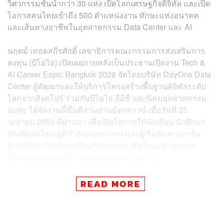
วิศวกรรมชั้นนำกว่า 30 แห่ง เปิดโลกเศรษฐกิจดิจิทัล และเปิด
โอกาสคนไทยเข้าถึง 500 ตำแหน่งงาน ทักษะแห่งอนาคต
และเส้นทางอาชีพในอุตสาหกรรม Data Center และ AI
นฤตม์ เทอดสถีรศักดิ์ เลขาธิการคณะกรรมการส่งเสริมการ
ลงทุน (บีโอไอ) เปิดเผยภายหลังเป็นประธานเปิดงาน Tech &
AI Career Expo: Bangkok 2026 จัดโดยบริษัท DayOne Data
Center ผู้พัฒนาและให้บริการโครงสร้างพื้นฐานดิจิทัลระดับ
โลกจากสิงคโปร์ ร่วมกับบีโอไอ อีอีซี และนิคมอุตสาหกรรม
อมตะ ได้จัดงานนี้ขึ้นที่สามย่านมิตรทาวน์ เมื่อวันที่ 25
เมษายน 2569 ที่ผ่านมา เพื่อเปิดโอกาสให้นักเรียน นักศึกษา
บัณฑิตจบใหม่ ผู้ที่กำลังมองหางาน และผู้เริ่มต้นสายอาชีพ
ด้านดิจิทัล ได้เข้ามาเรียนรู้เส้นทางอาชีพในอุตสาหกรรม
ดิจิทัลแห่งอนาคตที่กำลังเติบโตอย่างรวดเร็ว
โดยภายในงานได้รวบรวมตำแหน่งงานกว่า 500 อัตรา จาก
READ MORE
30 บริษัทชั้นนำทั้งไทยและต่างประเทศที่เป็นพันธมิตรของ
DayOne ครอบคลุมสายงานด้านวิศวกรรม ระบบโครงสร้าง
พื้นฐานดิจิทัล ไอที คลาวด์ AI และงานสนับสนุนธุรกิจ เช่น