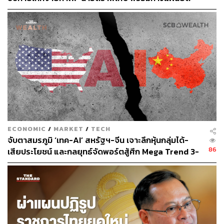
ประโยชน์ประเทศเป็นหลัก
ECONOMIC
/
MARKET
/
TECH
จับตาสมรภูมิ ‘เทค-AI’ สหรัฐฯ-จีน เจาะลึกหุ้นกลุ่มได้-
ขณะที่ Deloitte รายงานว่า ระหว่างปี 2566-2568 ตำแหน่ง
86
เสียประโยชน์ และกลยุทธ์จัดพอร์ตสู้ศึก Mega Trend 3-
งานในกลุ่ม Data Center เพิ่มขึ้นถึง 64% แนวโน้มดังกล่าว
5 ปีข้างหน้า
แสดงถึงโอกาสสำคัญของประเทศไทยในการเร่งพัฒนา
บุคลากรที่มีทักษะตรงกับความต้องการของอุตสาหกรรม
เช่น ด้านวิศวกรรมไฟฟ้า ด้านระบบทำความเย็น ด้านระบบ
เครือข่ายคลาวด์ ไซเบอร์ซีเคียวริตี และการบริหารระบบ
อัตโนมัติ เพื่อรองรับการลงทุนเทคโนโลยีขั้นสูง นอกจากการ