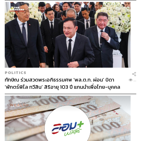
POLITICS
ทักษิณ ร่วมสวดพระอภิธรรมศพ ‘พล.ต.ท. ผ่อน’ บิดา
...
‘พักตร์พิไล ทวีสิน’ สิริอายุ 103 ปี แกนนำเพื่อไทย-บุคคล
หลากวงการร่วมอาลัย