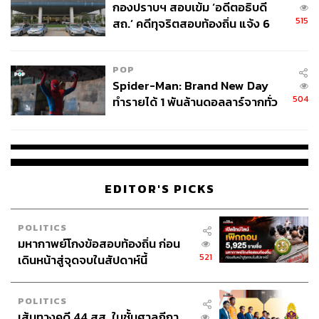
ABOUT THE AUTHOR
กองปราบฯ สอบเข้ม ‘อดีตอธิบดี
515
สถ.’ คดีทุจริตสอบท้องถิ่น แจ้ง 6
THE STANDARD WEALTH
ข้อหาหนัก จ่อชง ป.ป.ช. 12 ส.ค. นี้
สำนักข่าวเศรษฐกิจ ธุรกิจ และการลงทุน โดย
ทีมข่าว THE STANDARD
POP
Spider-Man: Brand New Day
504
ทำรายได้ 1 พันล้านดอลลาร์จากทั่ว
โลกภายใน 6 วัน
EDITOR'S PICKS
POLITICS
มหากาพย์โกงข้อสอบท้องถิ่น ก่อน
521
เดินหน้าสู่จุดจบในสัปดาห์นี้
POLITICS
เส้นทางคดี 44 สส. ในชั้นศาลฎีกา