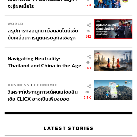
170
จะรู้ผลเมื่อไร
WORLD
สรุปภารกิจอนุทิน เยือนอินโดนีเซีย
512
ขับเคลื่อนการทูตเศรษฐกิจเชิงรุก
ประกาศหุ้นส่วนยุทธศาสตร์ไทย –
อินโดนีเซีย
Navigating Neutrality:
Thailand and China in the Age
149
of a New Global Order
BUSINESS
/
ECONOMIC
วิเคราะห์ปรากฏการณ์คนแห่ขอสิน
2.5K
เชื่อ CLICX อาจเป็นเพียงยอด
ภูเขาน้ำแข็ง ของปัญหาหนี้ครัว
เรือนไทยที่ถูกซุกไว้
LATEST STORIES