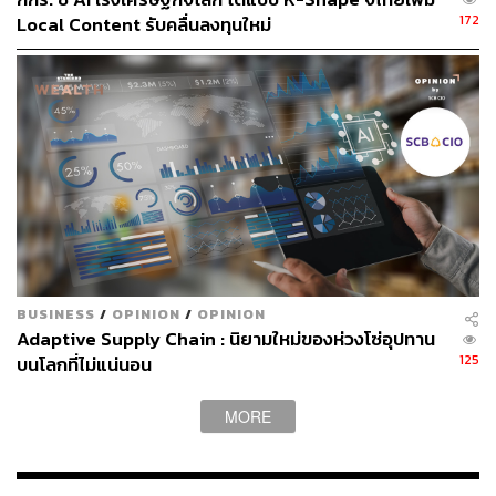
ทั้งนี้ DayOne ได้รับการส่งเสริมการลงทุนจากบีโอไอใน
172
Local Content รับคลื่นลงทุนใหม่
กิจการ Data Center ภายใต้ชื่อบริษัท ดิจิทัลแลนด์ เซอร์วิส
เซส (ประเทศไทย) จำกัด โดยมีบริษัทแม่คือ GDS IDC
Services PTE Ltd. มีสำนักงานใหญ่อยู่ที่สิงคโปร์ ปัจจุบันมี
Data Center ให้บริการอยู่แล้วในหลายประเทศ ทั้งเอเชีย
แปซิฟิกและยุโรป สำหรับโครงการในไทย ตั้งอยู่ในนิคม
อุตสาหกรรมอมตะซิตี้ จังหวัดชลบุรี ด้วยเงินลงทุนในเฟสแรก
กว่า 28,000 ล้านบาท
กลุ่มลูกค้าหลักที่ใช้บริการ เช่น ผู้ให้บริการระบบคลาวด์ใน
สหรัฐอเมริกาและจีน สถาบันการเงิน กลุ่มธุรกิจขนาดใหญ่
ด้านเทคโนโลยี กลุ่มธุรกิจด้านการพัฒนา AI เป็นต้น ซึ่ง
BUSINESS
/
OPINION
/
OPINION
Adaptive Supply Chain : นิยามใหม่ของห่วงโซ่อุปทาน
ความต้องการใช้บริการ Data Center กำลังขยายตัวต่อ
125
บนโลกที่ไม่แน่นอน
เนื่องจากธุรกิจคลาวด์ AI และการเติบโตของเศรษฐกิจดิจิทัล
ทั่วโลก
MORE
สามารถติดตาม THE STANDARD WEALTH
ผ่านแอปพลิเคชันต่างๆ ที่คุณสะดวกหรือใช้งานอยู่แล้วได้เลย