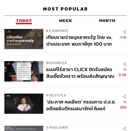
MOST POPULAR
TODAY
WEEK
MONTH
ECONOMIC
TAGS:
สถาบันเทคโนโลยีพระจอมเกล้าเจ้าคุณทหารลาดกระบัง
เทียบรายจ่ายบุคลากรรัฐ ไทย vs.
1K
Hitachi
Data Center
นฤตม์ เทอดสถีรศักดิ์
ต่างประเทศ: พบภาษีทุก 100 บาท
ปัญญาประดิษฐ์ (Artificial intelligence - AI)
ของคนไทยใช้ไปกับข้าราชการเฉียด
Analog Devices
ประเทศไทย
Singapore
40 บาท
เศรษฐกิจดิจิทัล
BOI
EEC
BUSINESS
แบงก์ไร้สาขา CLICX ปิดรับสมัคร
0.9K
สินเชื่อชั่วคราว พร้อมส่งสัญญาณ
เตือนกลุ่มกู้เงินผิดวัตถุประสงค์-ให้
ข้อมูลเท็จ เตรียมดำเนินคดีเด็ดขาด
POLITICS
‘ประภาศ คงเอียด’ กรรมการ ป.ป.ช.
565
อดีตอธิบดีกรมธนารักษ์ ถึงแก่
318
อนิจกรรม
THAILAND