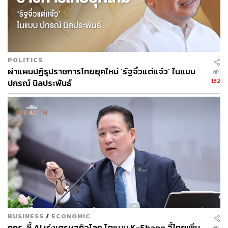
จ้างงานโดยตรงแล้ว Data Center ยังสร้างงานในซัพพลาย
เชนของไทย ตั้งแต่งานก่อสร้าง งานวิศวกรรม ธุรกิจไฟฟ้า
และพลังงานหมุนเวียน งานด้านระบบสื่อสาร เป็นต้น
“บีโอไอให้ความสำคัญกับการลงทุนที่สร้างงานคุณภาพ
POLITICS
ควบคู่กับการยกระดับทักษะของคนไทย กิจการ Data Center
ผ่าแผนปฏิรูปราชการไทยยุคใหม่ ‘รัฐจิ๋วแต่แจ๋ว’ ในแบบ
มิได้เป็นเพียงโครงสร้างพื้นฐานด้านดิจิทัล แต่กำลังทำให้เกิด
132
ปกรณ์ นิลประพันธ์
ระบบนิเวศใหม่ที่เชื่อมโยงภาคการศึกษา ภาคเอกชน และคน
รุ่นใหม่เข้าด้วยกัน มหาวิทยาลัยหลายแห่งได้เริ่มพัฒนา
หลักสูตรใหม่เพื่อสร้างคนที่ตอบโจทย์อุตสาหกรรม Data
Center โดยตรง เช่น
สถาบันเทคโนโลยีพระจอมเกล้าเจ้าคุณ
ทหารลาดกระบัง
กำลังเปิดรับสมัครหลักสูตรปริญญาโทด้าน
Data Center Engineering เป็นแห่งแรก ความร่วมมือกับ
DayOne ในครั้งนี้เป็นจุดเริ่มต้นสำคัญของการสร้างโอกาส
การทำงานในสาขาที่ใช้เทคโนโลยีดิจิทัลขั้นสูง และเป็น
ตัวอย่าง ให้เห็นว่าอุตสาหกรรมยุคใหม่ จะช่วยสร้างทักษะ
สร้างงาน สร้างรายได้ สร้างโอกาสให้กับคนไทยได้อย่าง
ยั่งยืน” นฤตม์ กล่าว
BUSINESS
/
ECONOMIC
กกร. ชี้ AI เร่งเศรษฐกิจโลก โตแบบ K-Shape จี้ไทยเพิ่ม