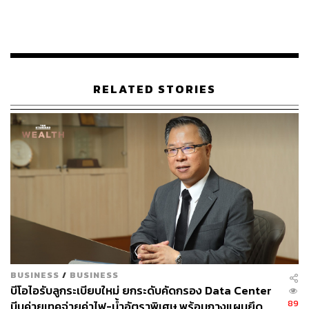
การพัฒนากำลังคนถือเป็นปัจจัยสำคัญต่อความสำเร็จของ
อุตสาหกรรม AI และ Data Center ซึ่งกำลังขยายตัวอย่าง
รวดเร็วทั่วโลก โดยข้อมูลจาก LinkedIn ระบุว่า AI ได้สร้าง
งานใหม่แล้วกว่า 1.3 ล้านตำแหน่งทั่วโลก สะท้อนความ
ต้องการบุคลากรด้านเทคโนโลยีที่เพิ่มขึ้นอย่างต่อเนื่อง
RELATED STORIES
BUSINESS
/
BUSINESS
บีโอไอรับลูกระเบียบใหม่ ยกระดับคัดกรอง Data Center
89
บีบค่ายเทคจ่ายค่าไฟ-น้ำอัตราพิเศษ พร้อมกางแผนยึด