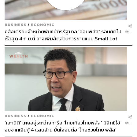
BUSINESS
/
ECONOMIC
คลังเตรียมจำหน่ายพันธบัตรรัฐบาล ‘ออมพลัส’ รอบถัดไป
...
เร็วสุด 4 ก.ย.นี้ อาจเพิ่มสัดส่วนการขายแบบ Small Lot
First มากขึ้น
BUSINESS
/
ECONOMIC
‘เอกนิติ’ เผยอยู่ระหว่างหารือ ‘ไทยเที่ยวไทยพลัส’ มีสิทธิใช้
...
งบจากเงินกู้ 4 แสนล้าน มั่นใจงบต่อ ‘ไทยช่วยไทย พลัส’
เฟส 2 มีเพียงพอ