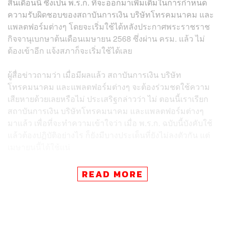
สิ้นเดือนนี้ ซึ่งเป็น พ.ร.ก. ที่จะออกมาเพิ่มเติมในการกำหนด
ความรับผิดชอบของสถาบันการเงิน บริษัทโทรคมนาคม และ
แพลตฟอร์มต่างๆ โดยจะเริ่มใช้ได้หลังประกาศพระราชราช
กิจจานุเบกษาต้นเดือนเมษายน 2568 ซึ่งผ่าน ครม. แล้ว ไม่
ต้องเข้าอีก แจ้งสภาก็จะเริ่มใช้ได้เลย
ผู้สื่อข่าวถามว่า เมื่อมีผลแล้ว สถาบันการเงิน บริษัท
โทรคมนาคม และแพลตฟอร์มต่างๆ จะต้องร่วมชดใช้ความ
เสียหายด้วยเลยหรือไม่ ประเสริฐกล่าวว่า ไม่ ตอนนี้เราเรียก
สถาบันการเงิน บริษัทโทรคมนาคม และแพลตฟอร์มต่างๆ
มาแล้ว เพื่อที่จะทำความเข้าใจว่า เมื่อ พ.ร.ก. ฉบับนี้บังคับใช้
แล้วต้องปฏิบัติอย่างไร ก็ยังมีบางประเด็นที่ยังไม่ลงตัวกัน แต่
เมษายนนี้ได้ใช้แน่
ประเสริฐกล่าวพร้อมยกตัวอย่าง เช่น เรามีข้อกำหนดที่บอก
READ MORE
ให้ธนาคารดำเนินการ อย่างเรื่องเปิดบัญชีต้องเปิดได้ยากขึ้น
ไม่ใช่ว่าใครก็เปิดได้โดยไม่สอบถามอะไรเลย ต้องสอบถาม
ลักษณะธุรกิจ และตรวจสอบว่าบุคคลที่มาเปิดอยู่ในข่าย
บุคคลต้องสงสัยหรือไม่ ถ้าอยู่ในรายชื่อบุคคลต้องสงสัยห้าม