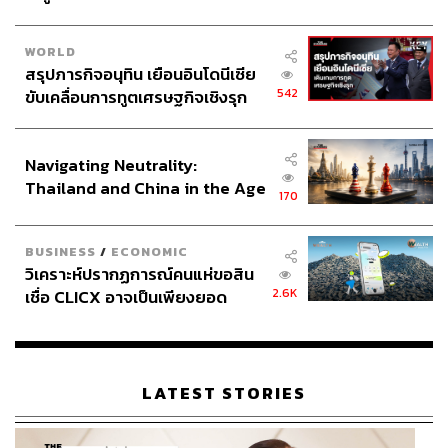
WORLD
สรุปภารกิจอนุทิน เยือนอินโดนีเซีย
542
ขับเคลื่อนการทูตเศรษฐกิจเชิงรุก
ประกาศหุ้นส่วนยุทธศาสตร์ไทย –
อินโดนีเซีย
Navigating Neutrality:
Thailand and China in the Age
170
of a New Global Order
BUSINESS
/
ECONOMIC
วิเคราะห์ปรากฏการณ์คนแห่ขอสิน
2.6K
เชื่อ CLICX อาจเป็นเพียงยอด
ภูเขาน้ำแข็ง ของปัญหาหนี้ครัว
เรือนไทยที่ถูกซุกไว้
LATEST STORIES