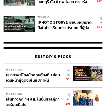
684
นนทบุรี ดับ 6 ศพ โฆษก ตร. เร่ง
สอบปมขโมยปืนปู่ก่อเหตุ
WORLD
(PHOTO STORY): ย้อนเหตุกราด
586
ยิงในโรงเรียนต่างประเทศ ที่ผู้ก่อ
เหตุเป็นนักเรียน
EDITOR'S PICKS
POLITICS
มหากาพย์โกงข้อสอบท้องถิ่น ก่อน
571
เดินหน้าสู่จุดจบในสัปดาห์นี้
POLITICS
เส้นทางคดี 44 สส. ในชั้นศาลฎีกา
203
จะรู้ผลเมื่อไร