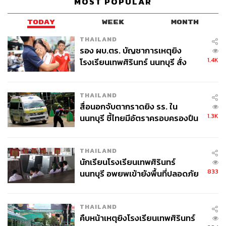
MOST POPULAR
TODAY
WEEK
MONTH
THAILAND
รอง ผบ.ตร. บัญชาการเหตุยิง
1.4K
โรงเรียนเทพศิรินทร์ นนทบุรี สั่ง
ค้นหา 2 รอบยืนยันไร้คนติดค้าง พบ
ศพปู่-ย่าที่บ้านพักผู้ก่อเหตุ
THAILAND
สื่อนอกจับตากราดยิง รร. ใน
1.3K
นนทบุรี ชี้ไทยมีอัตราครอบครองปืน
สูงในระดับต้นของภูมิภาค
THAILAND
นักเรียนโรงเรียนเทพศิรินทร์
833
นนทบุรี อพยพเข้ายังพื้นที่ปลอดภัย
ชั่วคราว หลังเหตุใช้อาวุธปืนภายใน
โรงเรียนคลี่คลาย
THAILAND
คืบหน้าเหตุยิงโรงเรียนเทพศิรินทร์