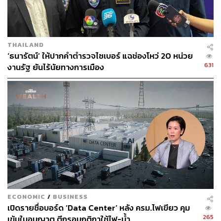
THAILAND
‘ธนารัตน์’ ให้ปากคำตำรวจไซเบอร์ แฉช่องโหว่ 20 หน่วย
631
งานรัฐ ยันไร้นัยทางการเมือง
ECONOMIC
/
BUSINESS
เปิดรายชื่อบอร์ด ‘Data Center’ หลัง ครม.ไฟเขียว คุม
265
เข้มใบอนุญาต ตีกรอบกติกาใช้ไฟ-น้ำ