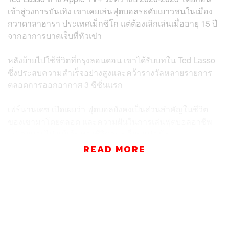
เข้าสู่วงการบันเทิง เขาเคยเล่นฟุตบอลระดับเยาวชนในเมือง
กวาดาลาฮารา ประเทศเม็กซิโก แต่ต้องเลิกเล่นเมื่ออายุ 15 ปี
จากอาการบาดเจ็บที่หัวเข่า
หลังย้ายไปใช้ชีวิตที่กรุงลอนดอน เขาได้รับบทใน Ted Lasso
ซึ่งประสบความสำเร็จอย่างสูงและคว้ารางวัลหลายรายการ
ตลอดการออกอากาศ 3 ซีซั่นแรก
เฟร์นานเดซ เปิดเผยว่า ฟุตบอลยังคงเป็นส่วนสำคัญในชีวิต
ของเขามาโดยตลอด และความฝันในการเล่นฟุตบอลอาชีพ
ไม่เคยหายไป แม้เส้นทางชีวิตจะเปลี่ยนแปลงไป
READ MORE
ก่อนหน้านี้ เขาเคยเข้าทดสอบฝีเท้ากับทีมสำรองของ ชิคาโก
ไฟร์ สโมสรในเมเจอร์ลีก ซอคเกอร์ เมื่อต้นปีที่ผ่านมา
ด้าน จูเนียร์ กอนซาเลซ เฮดโค้ชของ เอล ปาโซ โลโคโมทีฟ
กล่าวว่า เฟร์นานเดซ จะช่วยเพิ่มทางเลือกในแนวรุกให้กับทีม
และเป็นอีกหนึ่งกำลังสำคัญในฤดูกาลนี้