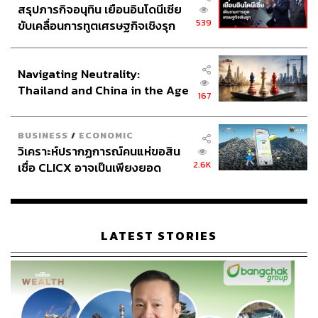
สรุปภารกิจอนุทิน เยือนอินโดนีเซีย
539
ขับเคลื่อนการทูตเศรษฐกิจเชิงรุก
ประกาศหุ้นส่วนยุทธศาสตร์ไทย –
อินโดนีเซีย
Navigating Neutrality:
Thailand and China in the Age
167
of a New Global Order
BUSINESS
/
ECONOMIC
วิเคราะห์ปรากฏการณ์คนแห่ขอสิน
2.6K
เชื่อ CLICX อาจเป็นเพียงยอด
ภูเขาน้ำแข็ง ของปัญหาหนี้ครัว
เรือนไทยที่ถูกซุกไว้
LATEST STORIES