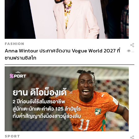
FASHION
Anna Wintour ประกาศจัดงาน Vogue World 2027 ที่
...
ซานฟรานซิสโก
SPORT