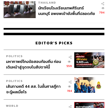
THAILAND
จ่ายหนี้-แอบระบุแบรนด์
นักเรียนโรงเรียนเทพศิรินทร์
794
นนทบุรี อพยพเข้ายังพื้นที่ปลอดภัย
ชั่วคราว หลังเหตุใช้อาวุธปืนภายใน
โรงเรียนคลี่คลาย
EDITOR'S PICKS
POLITICS
มหากาพย์โกงข้อสอบท้องถิ่น ก่อน
559
เดินหน้าสู่จุดจบในสัปดาห์นี้
POLITICS
เส้นทางคดี 44 สส. ในชั้นศาลฎีกา
194
จะรู้ผลเมื่อไร
WORLD