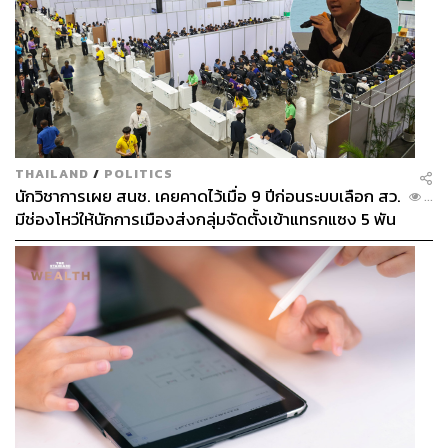
THAILAND
/
POLITICS
นักวิชาการเผย สนช. เคยคาดไว้เมื่อ 9 ปีก่อนระบบเลือก สว.
...
มีช่องโหว่ให้นักการเมืองส่งกลุ่มจัดตั้งเข้าแทรกแซง 5 พัน
ล้านยึดประเทศได้