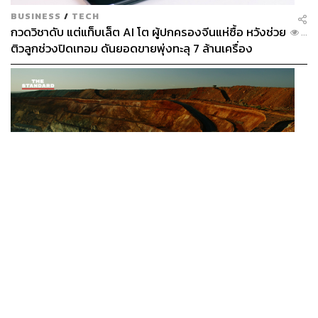
BUSINESS
/
TECH
กวดวิชาดับ แต่แท็บเล็ต AI โต ผู้ปกครองจีนแห่ซื้อ หวังช่วย
...
ติวลูกช่วงปิดเทอม ดันยอดขายพุ่งทะลุ 7 ล้านเครื่อง
WORLD
ทำไมสหรัฐฯ อนุมัติเงินกู้ 400 ล้านดอลลาร์ ลงทุนใน
...
เหมืองแร่หายากออสเตรเลีย