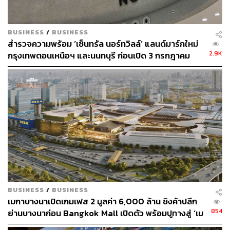
ข้อมูลปีล่าสุด พหลโยธินช่วงต้นติด Top 10 ทำเลราคาที่ดิน
แพงที่สุดในประเทศไทยปี 68 โดยมีราคาประเมินอยู่ที่ 1.9
ล้านบาทต่อตารางวา อัตราการเติบโตสูงถึง 5% (มากกว่า
BUSINESS
/
BUSINESS
ย่าน เพลินจิต-ชิดลม, สุขุมวิท, สีลม, สาทร)
สำรวจความพร้อม ‘เซ็นทรัล นอร์ทวิลล์’ แลนด์มาร์กใหม่
2.9K
กรุงเทพตอนเหนือฯ และนนทบุรี ก่อนเปิด 3 กรกฎาคม
ที่สำคัญยังเป็นย่านที่มีฐานกำลังซื้อแข็งแกร่ง ซึ่งปัจจุบัน
2569 นี้
โครงการที่อยู่อาศัยที่แวดล้อมศูนย์การค้า The Central
พหลโยธิน มีมากถึง 472 โครงการและมากกว่า 50% เป็น
โครงการในระดับ Upper Segment ขึ้นไป
นอกจากนี้ อาคารสำนักงานต่างๆ ยังมีแนวโน้มขยายตัวสู่
ย่านรอบนอก โดยเฉพาะในแนว North Corridor พหลโยธิน
และวิภาวดีรังสิต ดังนั้นกลุ่มคนทำงานจะเข้ามาในพื้นที่และ
เป็นกำลังซื้อที่มหาศาล ในส่วนอาคารสำนักงานที่ตั้งรอบ
โครงการมีถึง 52 แห่งในจำนวนนี้ 15 แห่งเป็น Grade A
Office
BUSINESS
/
BUSINESS
เมกาบางนาเปิดเกมเฟส 2 มูลค่า 6,000 ล้าน ชิงค้าปลีก
ในส่วนของ Quality Neighbourhood โครงการยังแวดล้อม
854
ย่านบางนาก่อน Bangkok Mall เปิดตัว พร้อมปูทางสู่ ‘เม
ด้วยโรงเรียนชั้นนำ 51 แห่ง (เป็นโรงเรียนอินเตอร์ 6 แห่ง),
กาซิตี้’ 70,000 ล้าน