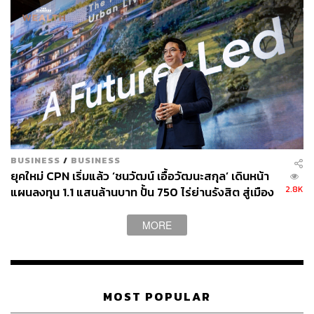
มหาวิทยาลัยชั้นนำ 9 แห่ง, และโรงแรม 41 แห่ง
The Central พหลโยธิน ตั้งอยู่บนที่ดิน 49 ไร่ พื้นที่ (GBA)
457,409 ตร.ม. ซึ่งใหญ่ระดับ TOP 5 ของ CPN คาดว่าจะ
ก่อสร้างเสร็จในช่วงไตรมาส 4 ปี 2569
“The Central พหลโยธิน กับเซ็นทรัล ลาดพร้าวมีพื้นที่รวมกัน
เท่ากับเซ็นทรัลเวิลด์ คาดว่าเมื่อเปิดตัวจำนวนลูกค้าจะเพิ่ม
ขึ้นเป็น 2 เท่าจากตัวเลขเดิมของเซ็นทรัล ลาดพร้าว” ดร.ณัฐ
กิตติ์ระบุ “ต่อไปเซ็นทรัล ลาดพร้าวจะถูกปรับให้จับกลุ่มลูกค้า
BUSINESS
/
BUSINESS
ยุคใหม่ CPN เริ่มแล้ว ‘ชนวัฒน์ เอื้อวัฒนะสกุล’ เดินหน้า
ระดับบน ส่วน The Central พหลโยธิน จะทำให้มีความหลาก
2.8K
แผนลงทุน 1.1 แสนล้านบาท ปั้น 750 ไร่ย่านรังสิต สู่เมือง
หลายของแบรนด์ร้านค้าเหมือนเซ็นทรัลเวิลด์”
แห่งอนาคต
MORE
เบื้องต้นจะมีแค่ศูนย์การค้าก่อน แต่ในระยะหลังๆ เรามักจะ
เห็น CPN ทำโครงการที่เป็นมิกซ์ยูสเป็นหลัก เช่นเดียวกัน
The Central พหลโยธิน ในส่วนของสำนักงาน โรงแรม และที่
อยู่อาศัยยังอยู่ในระหว่างศึกษา รวมถึงทางเชื่อมจาก BTS
เข้าสู่ศูนย์ฯ ก็อยู่ระหว่างศึกษาเช่นกัน
MOST POPULAR