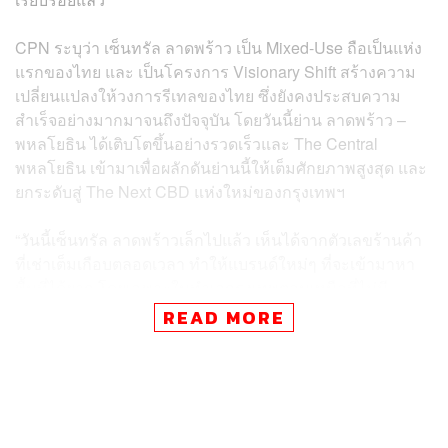
CPN ระบุว่า เซ็นทรัล ลาดพร้าว เป็น Mixed-Use ถือเป็นแห่ง
แรกของไทย และ เป็นโครงการ Visionary Shift สร้างความ
เปลี่ยนแปลงให้วงการรีเทลของไทย ซึ่งยังคงประสบความ
สำเร็จอย่างมากมาจนถึงปัจจุบัน โดยวันนี้ย่าน ลาดพร้าว –
พหลโยธิน ได้เติบโตขึ้นอย่างรวดเร็วและ The Central
พหลโยธิน เข้ามาเพื่อผลักดันย่านนี้ให้เต็มศักยภาพสูงสุด และ
ยกระดับสู่ The Next CBD แห่งใหม่ของกรุงเทพฯ
“วันนี้เซ็นทรัล ลาดพร้าวเล็กไปแล้ว เห็นได้จากตัวเลขร้านค้า
ที่เช่าเต็มเกือบตลอดเวลา ทำให้แบรนด์ใหม่ๆ ที่จะเข้ามาหา
พื้นที่ได้ยาก โดยเฉพาะในทำเลกรุงเทพตอนเหนือที่ไม่มี
ศูนย์การค้าขนาดใหญ่เลย” ชนวัฒน์ เอื้อวัฒนะสกุล
READ MORE
กรรมการผู้จัดการใหญ่ กลุ่มธุรกิจศูนย์การค้าและกลุ่มงาน
พัฒนาโครงการ บมจ.เซ็นทรัลพัฒนา ระบุ “ดังนั้น ‘The
Central’ พหลโยธิน จะเข้ามาเติมเต็มในเรื่องดังกล่าว โดยเรา
จะได้เห็นแบรนด์ใหม่ๆ ที่จะเข้ามาเปิดจากทั้งในและต่าง
ประเทศ รวมถึงร้าน Flagship ด้วย”