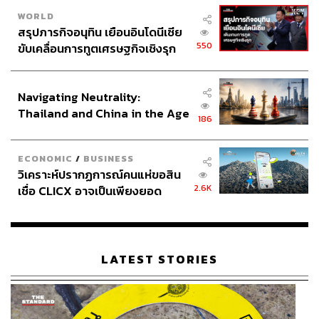
WORLD
สรุปภารกิจอนุทิน เยือนอินโดนีเซีย
550
ขับเคลื่อนการทูตเศรษฐกิจเชิงรุก
ประกาศหุ้นส่วนยุทธศาสตร์ไทย –
อินโดนีเซีย
Navigating Neutrality:
Thailand and China in the Age
186
of a New Global Order
ECONOMIC
/
BUSINESS
วิเคราะห์ปรากฏการณ์คนแห่ขอสิน
2.6K
เชื่อ CLICX อาจเป็นเพียงยอด
ภูเขาน้ำแข็ง ของปัญหาหนี้ครัว
เรือนไทยที่ถูกซุกไว้
LATEST STORIES