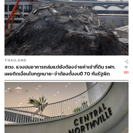
กรุงเทพฯ ถึง 2.3 เท่า, อีกทั้งยอดขายต่อพื้นที่ (Sales per
GLA) สูงกว่าค่าเฉลี่ยศูนย์การค้าในกรุงเทพฯ ถึง 45% และ
จำนวนผู้ใช้บริการมากกว่าศูนย์การค้าในกรุงเทพฯ โดยเฉลี่ย
ถึง 2.19 เท่า
3.พื้นที่ที่เปิดรับคนรุ่นใหม่และคนทุกกลุ่ม รองรับกิจกรรมที่
หลากหลาย มีพื้นที่การจัดงานยังรองรับ Multi-Cultural
Events และในส่วน Convention Hall มีพื้นที่กว่า 6,700 ตร.ม.
THAILAND
สามารถรองรับคอนเสิร์ตและอีเวนต์ระดับโลกอีกด้วย
สตง. แจงปมอาคารถล่มแต่ยังต้องจ่ายค่าเช่าที่ดิน รฟท.
101
เผยติดเงื่อนไขกฎหมาย-จำต้องตั้งงบปี 70 กันรัฐผิด
ขณะที่ อิศเรศ จิราธิวัฒน์ Head of Leasing – Fashion &
สัญญา
Luxury บมจ.เซ็นทรัลพัฒนา ย้ำว่า ย่านพหลโยธินมีศักยภาพ
เทียบชั้นย่านราชประสงค์ จากฐานโครงสร้างคมนาคมหลัก
ทั้ง BTS, MRT และถนนสายสำคัญ รวมถึงรายล้อมด้วย
ดีมานด์คุณภาพสูง ทั้งที่อยู่อาศัยระดับกลาง–บน อาคาร
สำนักงาน โรงแรม และสถาบันการศึกษา
ยังมีอัตราการเติบโตสูงเทียบชั้นย่าน Central CBD โดยจาก