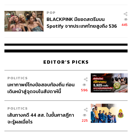
College Football
POP
ABOUT THE AUTHOR
BLACKPINK มียอดสตรีมบน
ถนัดกิจ จันกิเสน
445
Spotify จากประเทศไทยสูงถึง 536
Content Creator ประจำกองบรรณาธิการ
ล้านครั้ง ตลอด 10 ปีที่ผ่านมา
THE STANDARD WEALTH ผู้เสพติดโลก
ธุรกิจ การตลาด เทคโนโลยี และชอบสำรวจ
โลกออฟไลน์และออนไลน์มาถอดรหัสความ
เคลื่อนไหวให้เป็นเรื่องเข้าใจง่าย สนุก และได้
ไอเดียใหม่ๆ
EDITOR'S PICKS
POLITICS
มหากาพย์โกงข้อสอบท้องถิ่น ก่อน
596
เดินหน้าสู่จุดจบในสัปดาห์นี้
POLITICS
เส้นทางคดี 44 สส. ในชั้นศาลฎีกา
225
จะรู้ผลเมื่อไร