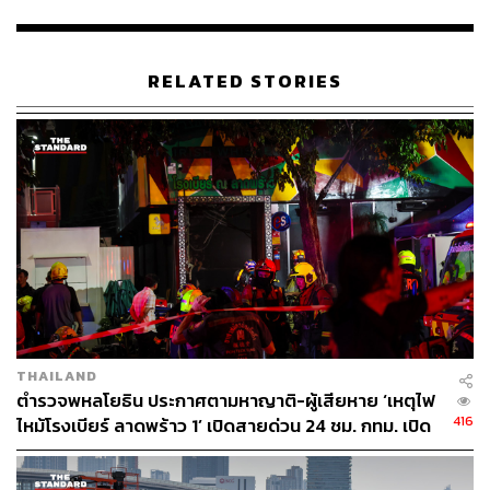
1. ศักยภาพของโลเคชั่น จากการที่โครงการตั้งอยู่บนถนน
สองสายหลัก คือ วิภาวดีรังสิต และ พหลโยธิน ปัจจุบันมี
รถยนต์สัญจรผ่าน 337,000 คันต่อวัน รวมถึง MRT สาย
RELATED STORIES
สีน้ำเงินมีผู้โดยสาร 15,600 คนต่อวัน และ BTS สายสีเขียวมี
ผู้โดยสาร 35,100 คนต่อวัน และในอนาคตหลังศูนย์เปิดคาด
ว่าจะมีผู้ใช้บริการเพิ่มขึ้นอีก 30%
อีกทั้งย่านนี้ยังเชื่อมไปสู่ สนามบินดอนเมืองที่ปัจจุบันรองรับผู้
โดยสารราว 30 ล้านคนต่อปี และกำลังเตรียมขยายโครงการ
เพื่อเพิ่มศักยภาพตามแผนงานของรัฐ ทำให้ดึงคนไทยและ
ต่างชาติเข้ามายังย่านลาดพร้าว-พหลโยธิน
2. เป็นแม่เหล็กดึงดูดการเติบโตใหม่ๆ และจะเป็นตัวเร่งสำคัญ
ที่ยกระดับย่านให้กลายเป็นศูนย์กลางธุรกิจและไลฟ์สไตล์แห่ง
THAILAND
ใหม่ของกรุงเทพฯ โดยย่านนี้มีดีมานด์ที่เติบโตอย่างต่อเนื่อง
ตำรวจพหลโยธิน ประกาศตามหาญาติ-ผู้เสียหาย ‘เหตุไฟ
Catchment Area มีประชากรประมาณ 2.5 ล้านคน
416
ไหม้โรงเบียร์ ลาดพร้าว 1’ เปิดสายด่วน 24 ชม. กทม. เปิด
รับคำร้องเยียวยาผู้ได้รับผลกระทบ
อีกทั้งจากฐานข้อมูลอ้างอิงจากเซ็นทรัลพัฒนา พบว่าในย่าน
นี้มีกลุ่มลูกค้า Wealth Segment กำลังซื้อสูงกว่าค่าเฉลี่ยคน