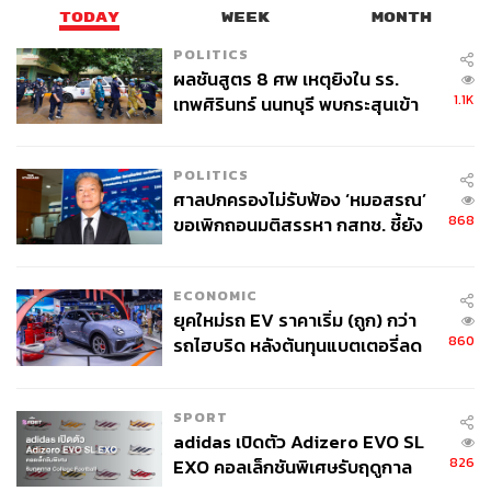
TODAY
WEEK
MONTH
สามารถติดตาม THE STANDARD WEALTH
POLITICS
ผ่านแอปพลิเคชันต่างๆ ที่คุณสะดวกหรือใช้งานอยู่แล้วได้เลย
ผลชันสูตร 8 ศพ เหตุยิงใน รร.
1.1K
เทพศิรินทร์ นนทบุรี พบกระสุนเข้า
จุดสำคัญ ‘ศีรษะ-หน้าอก’ ครูถูกยิง
4 นัด จากระยะไกล
POLITICS
ศาลปกครองไม่รับฟ้อง ‘หมอสรณ’
TAGS:
The Central
CPN
868
ขอเพิกถอนมติสรรหา กสทช. ชี้ยัง
บริษัท เซ็นทรัลพัฒนา จำกัด (มหาชน)
ณัฐกิตติ์ ตั้งพูลสินธนา
Central Ladprao
ไม่ใช่ผู้เดือดร้อนเสียหาย
เซ็นทรัลพัฒนา
พหลโยธิน
ECONOMIC
ยุคใหม่รถ EV ราคาเริ่ม (ถูก) กว่า
860
รถไฮบริด หลังต้นทุนแบตเตอรี่ลด
ลง - จีนแห่บุกตลาดเกิดใหม่
SPORT
adidas เปิดตัว Adizero EVO SL
826
EXO คอลเล็กชันพิเศษรับฤดูกาล
1.1K