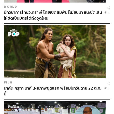
WORLD
นักวิชาการไทยวิเคราะห์ ไทยเปิดสัมพันธ์เมียนมา แนะขีดเส้น
...
ให้ชัดเป็นมิตรได้ถึงจุดไหน
FILM
นาคี๓ ครุฑา นาคี เผยภาพชุดแรก พร้อมปักวันฉาย 22 ต.ค.
...
นี้