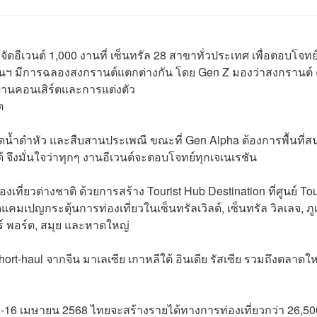
ช้จัดอีเวนต์ 1,000 งานที่ เซ็นทรัล 28 สาขาทั่วประเทศ เพื่อตอบโจทย
จนฯ มีการฉลองสงกรานต์แตกต่างกัน โดย Gen Z มองว่าสงกรานต์ 
่านคอนเสิร์ตและการแต่งตัว
ต
ดน้ำดำหัว และสืบสานประเพณี ขณะที่ Gen Alpha ต้องการพื้นที่สน
จึงมั่นใจว่าทุกๆ งานอีเวนต์จะตอบโจทย์ทุกเจเนเรชัน
งเที่ยวต่างชาติ ด้วยการสร้าง Tourist Hub Destination ที่ศูนย์ Tou
คมเปญกระตุ้นการท่องเที่ยวในเซ็นทรัลเวิลด์, เซ็นทรัล วิลเลจ, ภูเ
อร์ พอร์ต, สมุย และหาดใหญ่
ุ่ม Short-haul จากจีน มาเลเซีย เกาหลีใต้ อินเดีย รัสเซีย รวมถึงตลาดให
่ 12-16 เมษายน 2568 ไทยจะสร้างรายได้ทางการท่องเที่ยวกว่า 26,50