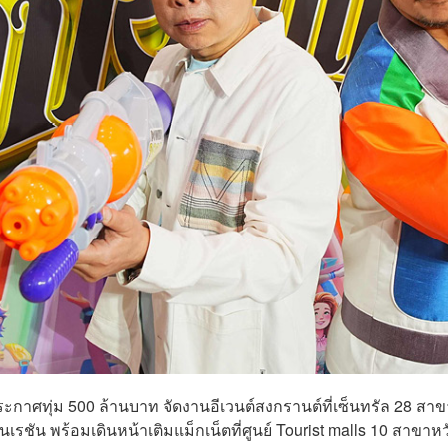
กาศทุ่ม 500 ล้านบาท จัดงานอีเวนต์สงกรานต์ที่เซ็นทรัล 28 สาขา
เรชัน พร้อมเดินหน้าเติมแม็กเน็ตที่ศูนย์ Tourist malls 10 สาขาหว