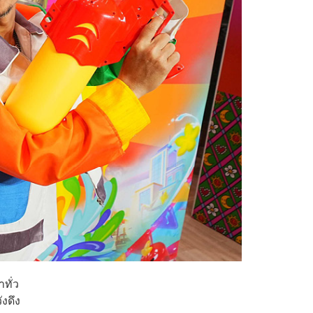
ทั่ว
ังดึง