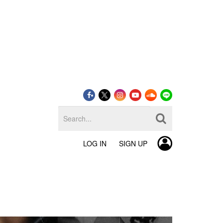
LOG IN
SIGN UP