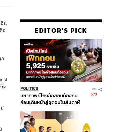
์อิน
EDITOR'S PICK
คือ
ุก
rist
ก็ต,
POLITICS
573
มหากาพย์โกงข้อสอบท้องถิ่น
ก่อนเดินหน้าสู่จุดจบในสัปดาห์
ม่
นี้
0