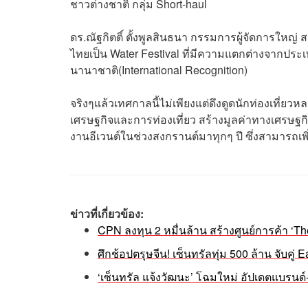
ชาวต่างชาติ กลุ่ม Short-haul
ดร.ณัฐกิตติ์ ตั้งพูลสินธนา กรรมการผู้จัดการให
ไทยเป็น Water Festival ที่มีความแตกต่างจากประเ
นานาชาติ(International Recognition)
จริงๆแล้วเทศกาลนี้ไม่เพียงแต่ดึงดูดนักท่องเที่ย
เศรษฐกิจและการท่องเที่ยว สร้างมูลค่าทางเศรษฐก
งานอีเวนต์ในช่วงสงกรานต์มาทุกๆ ปี ซึ่งสามารถเพิ
ข่าวที่เกี่ยวข้อง:
CPN ลงทุน 2 หมื่นล้าน สร้างศูนย์การค้า ‘T
ศึกช้อปตรุษจีน! เซ็นทรัลทุ่ม 500 ล้าน จับคู่
‘เซ็นทรัล แจ้งวัฒนะ’ โฉมใหม่ อัปเดตแบรนด์-เ