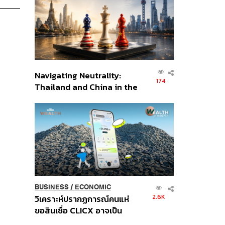
อินโดนีเซีย
Navigating Neutrality:
174
Thailand and China in the
Age of a New Global
Order
BUSINESS
/
ECONOMIC
2.6K
วิเคราะห์ปรากฏการณ์คนแห่
ขอสินเชื่อ CLICX อาจเป็น
เพียงยอดภูเขาน้ำแข็ง ของ