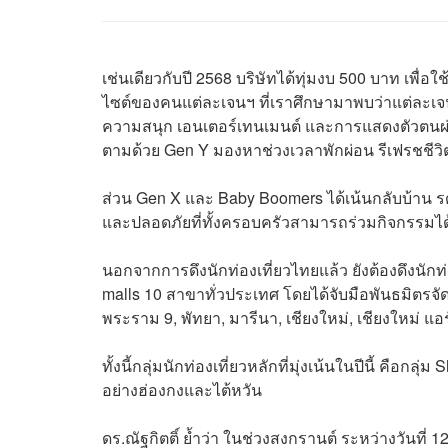
เช่นเดียวกับปี 2568 บริษัทได้ทุ่มงบ 500 บาท เพื่อใ
ไซต์ของคนแต่ละเจนฯ ที่เราศึกษามาพบว่าแต่ละเ
ความสนุก เอนเตอร์เทนเมนต์ และการแสดงตัวตนผ
ตามด้วย Gen Y มองหาช่วงเวลาพักผ่อน รีเฟรชชีวิ
ส่วน Gen X และ Baby Boomers ได้เน้นกลับบ้าน ร
และปลอดภัยที่ทั้งครอบครัวสามารถร่วมกิจกรรมได้ 
นอกจากการดึงนักท่องเที่ยวไทยแล้ว ยังต้องดึงนักท่อ
malls 10 สาขาทั่วประเทศ โดยได้จับมือพันธมิตรจัดแ
พระราม 9, พัทยา, มารีนา, เชียงใหม่, เชียงใหม่ แ
ทั้งนี้กลุ่มนักท่องเที่ยวหลักที่มุ่งเน้นในปีนี้ คือกล
อย่างฮ่องกงและไต้หวัน
ดร.ณัฐกิตติ์ ย้ำว่า ในช่วงสงกรานต์ ระหว่างวันที