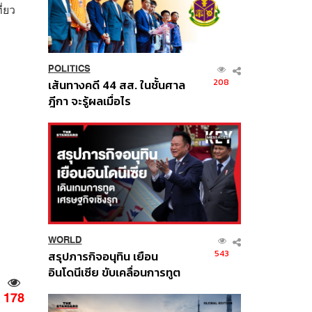
ี่ยว
POLITICS
208
เส้นทางคดี 44 สส. ในชั้นศาล
ฎีกา จะรู้ผลเมื่อไร
WORLD
543
สรุปภารกิจอนุทิน เยือน
อินโดนีเซีย ขับเคลื่อนการทูต
เศรษฐกิจเชิงรุก ประกาศหุ้น
178
ส่วนยุทธศาสตร์ไทย –