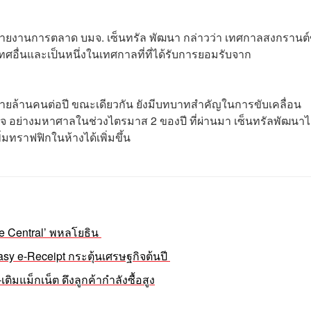
ญ่ สายงานการตลาด บมจ. เซ็นทรัล พัฒนา กล่าวว่า เทศกาลสงกรานต
ทศอื่นและเป็นหนึ่งในเทศกาลที่ที่ได้รับการยอมรับจาก
วหลายล้านคนต่อปี ขณะเดียวกัน ยังมีบทบาทสำคัญในการขับเคลื่อน
ิจ อย่างมหาศาลในช่วงไตรมาส 2 ของปี ที่ผ่านมา เซ็นทรัลพัฒนาได
่มทราฟฟิกในห้างได้เพิ่มขึ้น
he Central’ พหลโยธิน
 Easy e-Receipt กระตุ้นเศรษฐกิจต้นปี
ติมแม็กเน็ต ดึงลูกค้ากำลังซื้อสูง