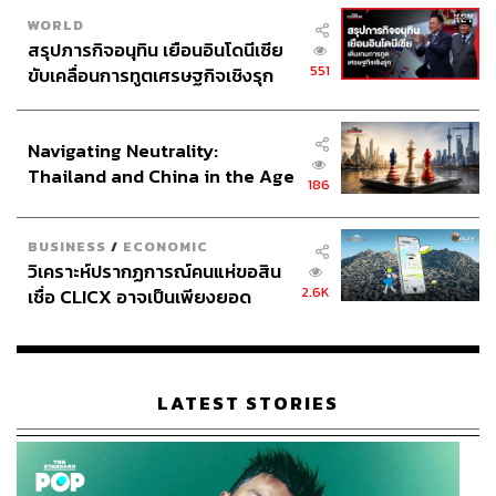
WORLD
สรุปภารกิจอนุทิน เยือนอินโดนีเซีย
551
ขับเคลื่อนการทูตเศรษฐกิจเชิงรุก
ประกาศหุ้นส่วนยุทธศาสตร์ไทย –
อินโดนีเซีย
Navigating Neutrality:
Thailand and China in the Age
186
of a New Global Order
BUSINESS
/
ECONOMIC
วิเคราะห์ปรากฏการณ์คนแห่ขอสิน
2.6K
เชื่อ CLICX อาจเป็นเพียงยอด
ภูเขาน้ำแข็ง ของปัญหาหนี้ครัว
เรือนไทยที่ถูกซุกไว้
LATEST STORIES