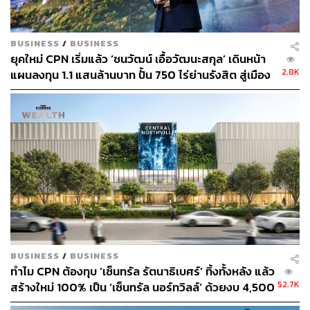
ซึ่งปัจจุบันเซ็นทรัลพัฒนามีโครงการศูนย์การค้า 42
โครงการ, คอมมูนิตี้มอลล์ 15 โครงการ, ที่อยู่อาศัย 43
BUSINESS
/
BUSINESS
โครงการ, โรงแรม 10 โครงการ และออฟฟิศ 10 โครงการ
ยุคใหม่ CPN เริ่มแล้ว ‘ชนวัฒน์ เอื้อวัฒนะสกุล’ เดินหน้า
2.8K
แผนลงทุน 1.1 แสนล้านบาท ปั้น 750 ไร่ย่านรังสิต สู่เมือง
สามารถติดตาม THE STANDARD WEALTH
แห่งอนาคต
ผ่านแอปพลิเคชันต่างๆ ที่คุณสะดวกหรือใช้งานอยู่แล้วได้เลย
TAGS:
Market place
CPN
บริษัท เซ็นทรัลพัฒนา จำกัด (มหาชน)
Community Mall
วุฒิเกียรติ เตชะมงคลาภิวัฒน์
เซ็นทรัลพัฒนา
BUSINESS
/
BUSINESS
ทำไม CPN ต้องทุบ ‘เซ็นทรัล รัตนาธิเบศร์’ ทิ้งทั้งหลัง แล้ว
52.7K
สร้างใหม่ 100% เป็น ‘เซ็นทรัล นอร์ทวิลล์’ ด้วยงบ 4,500
ล้านบาท