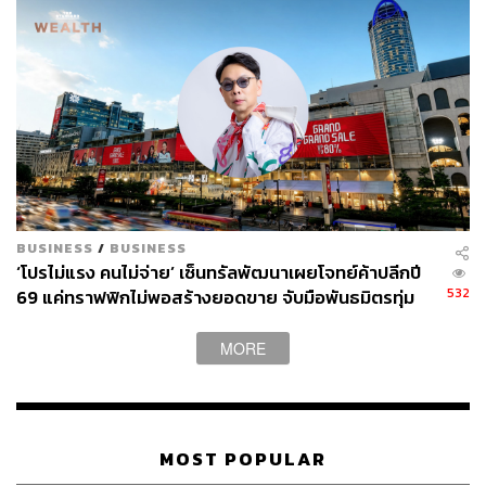
638
ABOUT THE AUTHOR
จิรันธนิน กมลเลิศ
Content Creator ประจำ THE STANDARD
WEALTH
BUSINESS
/
BUSINESS
‘โปรไม่แรง คนไม่จ่าย’ เซ็นทรัลพัฒนาเผยโจทย์ค้าปลีกปี
532
69 แค่ทราฟฟิกไม่พอสร้างยอดขาย จับมือพันธมิตรทุ่ม
1,000 ล้าน กระตุ้นกำลังซื้อทั่วประเทศ
MORE
MOST POPULAR