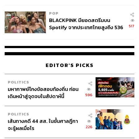
College Football
POP
BLACKPINK มียอดสตรีมบน
517
Spotify จากประเทศไทยสูงถึง 536
ล้านครั้ง ตลอด 10 ปีที่ผ่านมา
EDITOR'S PICKS
POLITICS
มหากาพย์โกงข้อสอบท้องถิ่น ก่อน
596
เดินหน้าสู่จุดจบในสัปดาห์นี้
POLITICS
เส้นทางคดี 44 สส. ในชั้นศาลฎีกา
226
จะรู้ผลเมื่อไร