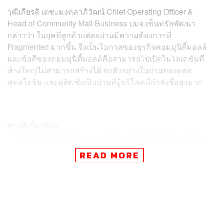
วุฒิเกียรติ เตชะมงคลาภิวัฒน์ Chief Operating Officer &
Head of Community Mall Business บมจ.เซ็นทรัลพัฒนา
กล่าวว่า ในยุคที่ลูกค้าแต่ละย่านมีความต้องการที่
Fragmented มากขึ้น จึงเป็นโอกาสของธุรกิจคอมมูนิตี้มอลล์
และข้อดีของคอมมูนิตี้มอลล์คือสามารถไปเปิดในโลเคชันที่
ห้างใหญ่ไม่สามารถสร้างได้ ยกตัวอย่างในย่านทองหล่อ
พหลโยธิน และดุสิต ซึ่งเป็นย่านที่ผู้บริโภคมีกำลังซื้อสูงมาก
ข่าวที่เกี่ยวข้อง:
CPN ทุ่ม 700 ล้านบาทดึงซานต้าตัวจริง พร้อมอาร์ตทอ
ย 23 คาแรกเตอร์ สูง 4 เมตร ปลุกมู้ดจับจ่ายในเซ็นทรัล
READ MORE
CPN เผยอินไซต์วัยรุ่น Gen Z ฮิตดื่มกาแฟ พร้อมจ่ายรา
คาต่อเสิร์ฟสูงถึง 1,500 บาทหากรสชาติและประสบการ
ณ์ดี
CPN เตรียมยก ‘เซ็นทรัล ภูเก็ต ฟลอเรสต้า’ ให้เทียบชั้นเ
ซ็นทรัล เอ็มบาสซี เตรียมขยายพื้นที่ Luxury Brand เพิ่ม