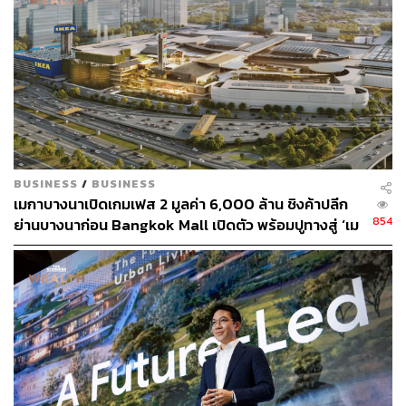
วุฒิเกียรติกล่าวต่อไปว่า คอมมูนิตี้ของ CPN จะมีร้านสตรีต
ฟู้ดที่แข็งแรงมาก ทำคล้ายกับตลาดสด มีทั้ง Ready-to-Eat
ซื้อกลับบ้าน และเดลิเวอรี พื้นที่เหล่านี้มีผลดีกับคู่ค้า เพราะ
ลงทุนต่ำ ไม่ต้องแต่งร้านมากก็สามารถเปิดขายได้แล้ว จากนี้
โมเดลไหนทำแล้วดีก็จะทำต่อ CPN เป็นนักพัฒนาอยู่แล้ว
ทั้งนี้ Market Place สาขาเทพรักษ์จะมีอนาคตที่สดใส เพราะ
บริเวณโดยรอบมีโครงการที่อยู่อาศัยกว่า 174,000 ยูนิต มี
อัตราการเพิ่มจำนวน 2.4% ต่อปี และมีประชากรอาศัยอยู่กว่า
BUSINESS
/
BUSINESS
เมกาบางนาเปิดเกมเฟส 2 มูลค่า 6,000 ล้าน ชิงค้าปลีก
4 แสนคน ส่วนใหญ่อาศัยอยู่กันเป็นครอบครัวและมีกำลังซื้อ
854
ย่านบางนาก่อน Bangkok Mall เปิดตัว พร้อมปูทางสู่ ‘เม
สูง ซึ่งจะตอบโจทย์ในแง่ของความสะดวกสบายมากขึ้น
กาซิตี้’ 70,000 ล้าน
แถมยังสอดคล้องกับความต้องการของคนเมืองที่มีเวลาจำกัด
และอยากจะใช้เวลาหลังเลิกงานให้เป็นประโยชน์ แตกต่าง
จากการเดินศูนย์การค้าที่ต้องใช้เวลามากกว่า
อย่างไรก็ตาม บริษัทตั้งเป้ารายได้จากธุรกิจคอมมูนิตี้มอลล์
โตเฉลี่ย 3-5% และเชื่อว่าทั้งหมดจะช่วยสร้างความแข็งแกร่ง
ของ Ecosystem ให้เซ็นทรัลพัฒนาเติบโตได้อย่างยั่งยืนต่อไป