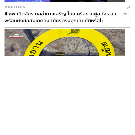
POLITICS
iLaw เปิดจักรวาลอำนาจเจริญ โยงเครือข่ายผู้สมัคร สว.
...
พร้อมตั้งข้อสังเกตลงสมัครตรงคุณสมบัติหรือไม่
THAILAND
รอง ผบช. ภ.1 เผย เก็บพยานหลักฐานเกี่ยวกับผู้ก่อเหตุยิง
...
ในโรงเรียนไปตรวจสอบทั้งหมดแล้ว