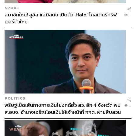
SPORT
สมาชิกใหม่! ลูอิส แฮมิลตัน เปิดตัว ‘Halo’ โกลเดนรีทรีฟ
...
เวอร์ตัวใหม่
POLITICS
พริษฐ์เปิดเส้นทางการเงินโยงคดีฮั้ว สว. อีก 4 จังหวัด พบ
...
ส.อบจ. อำนาจเจริญโอนเงินให้เจ้าหน้าที่ กกต. ฝ่ายสืบสวน