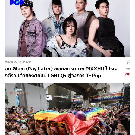
MUSIC
/
POP
ติด Glam (Pay Later) ซิงเกิลแรกจาก PIXXHU โปรเจ
218
กต์รวมตัวของศิลปิน LGBTQ+ สู่วงการ T-Pop