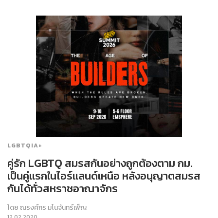
LGBTQIA+
คู่รัก LGBTQ สมรสกันอย่างถูกต้องตาม กม.
เป็นคู่แรกในไอร์แลนด์เหนือ หลังอนุญาตสมรส
กันได้ทั่วสหราชอาณาจักร
โดย
ณรงค์กร มโนจันทร์เพ็ญ
12.02.2020