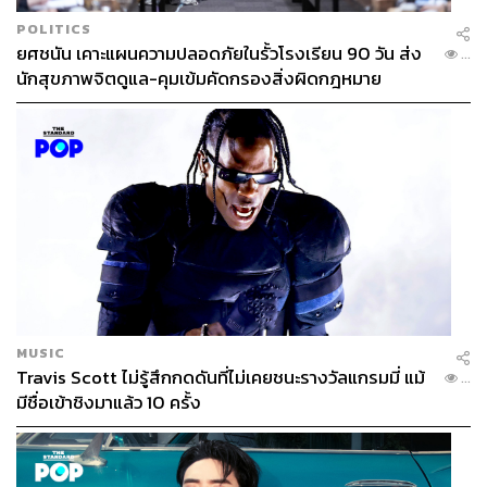
POLITICS
ยศชนัน เคาะแผนความปลอดภัยในรั้วโรงเรียน 90 วัน ส่ง
...
นักสุขภาพจิตดูแล-คุมเข้มคัดกรองสิ่งผิดกฎหมาย
MUSIC
Travis Scott ไม่รู้สึกกดดันที่ไม่เคยชนะรางวัลแกรมมี่ แม้
...
มีชื่อเข้าชิงมาแล้ว 10 ครั้ง