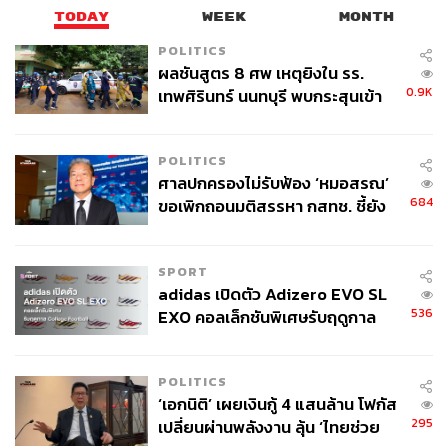
TODAY
WEEK
MONTH
POLITICS
ผลชันสูตร 8 ศพ เหตุยิงใน รร.
0.9K
เทพศิรินทร์ นนทบุรี พบกระสุนเข้า
จุดสำคัญ ‘ศีรษะ-หน้าอก’ ครูถูกยิง
4 นัด จากระยะไกล
POLITICS
ศาลปกครองไม่รับฟ้อง ‘หมอสรณ’
684
ขอเพิกถอนมติสรรหา กสทช. ชี้ยัง
ไม่ใช่ผู้เดือดร้อนเสียหาย
SPORT
adidas เปิดตัว Adizero EVO SL
536
EXO คอลเล็กชันพิเศษรับฤดูกาล
College Football
POLITICS
‘เอกนิติ’ เผยเงินกู้ 4 แสนล้าน โฟกัส
295
เปลี่ยนผ่านพลังงาน ลุ้น ‘ไทยช่วย