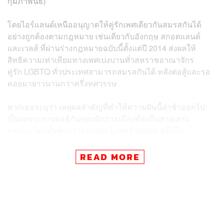
กุมภาพันธ์)
โดยไอร์แลนด์เหนืออนุญาตให้คู่รักเพศเดียวกันสมรสกันได้
อย่างถูกต้องตามกฎหมาย เช่นเดียวกับอังกฤษ สกอตแลนด์
และเวลส์ ที่ผ่านร่างกฎหมายฉบับนี้ตั้งแต่ปี 2014 ส่งผลให้
สิทธิความเท่าเทียมทางเพศเบ่งบานทั่วสหราชอาณาจักร
คู่รัก LGBTQ ทั่วประเทศสามารถสมรสกันได้ หลังต่อสู้และรอ
คอยมายาวนานกว่าครึ่งทศวรรษ
พวกเธอระบุว่า เหตุผลสำคัญที่ทำให้ความฝันนี้ล่าช้าออกไป
เป็นเพราะการต่อสู้กันของนักการเมืองท้องถิ่นสายเคร่ง
ศาสนา โดยทั้งคู่กล่าวขอบคุณ Love Equality หนึ่งใน
แคมเปญสำคัญที่ผลักดันเรื่องการสมรสเพศเดียวกันใน
ไอร์แลนด์เหนือตลอดหลายปีที่ผ่านมา รวมถึงขอบคุณนักการ
READ MORE
เมืองทุกคนที่มีส่วนสำคัญในการสร้างความเปลี่ยนแปลงใน
ครั้งนี้
ท้ายที่สุด #LoveWins ก็เกิดขึ้นทั่วทั้งสหราชอาณาจักร
ปัจจุบันมีประเทศและดินแดนปกครองตนเองที่ประกาศใช้