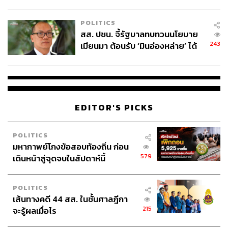
ไทยพลัส’ เฟส 2 รอประเมินความ
เหมาะสม
POLITICS
สส. ปชน. จี้รัฐบาลทบทวนนโยบาย
243
เมียนมา ต้อนรับ ‘มินอ่องหล่าย’ ได้
แค่สัญญาว่างเปล่า
EDITOR'S PICKS
POLITICS
มหากาพย์โกงข้อสอบท้องถิ่น ก่อน
579
เดินหน้าสู่จุดจบในสัปดาห์นี้
POLITICS
เส้นทางคดี 44 สส. ในชั้นศาลฎีกา
215
จะรู้ผลเมื่อไร