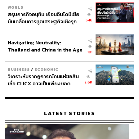
WORLD
สรุปภารกิจอนุทิน เยือนอินโดนีเซีย
546
ขับเคลื่อนการทูตเศรษฐกิจเชิงรุก
ประกาศหุ้นส่วนยุทธศาสตร์ไทย –
อินโดนีเซีย
Navigating Neutrality:
Thailand and China in the Age
181
of a New Global Order
BUSINESS
/
ECONOMIC
วิเคราะห์ปรากฏการณ์คนแห่ขอสิน
2.6K
เชื่อ CLICX อาจเป็นเพียงยอด
ภูเขาน้ำแข็ง ของปัญหาหนี้ครัว
เรือนไทยที่ถูกซุกไว้
LATEST STORIES