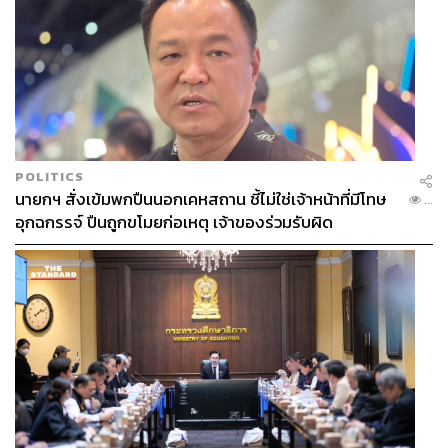
POLITICS
นายกฯ สั่งเข้มพกปืนนอกเคหสถาน ชี้ไม่ใช่เจ้าหน้าที่มีโทษ
...
อุกฉกรรจ์ ปืนถูกขโมยก่อเหตุ เจ้าของร่วมรับผิด