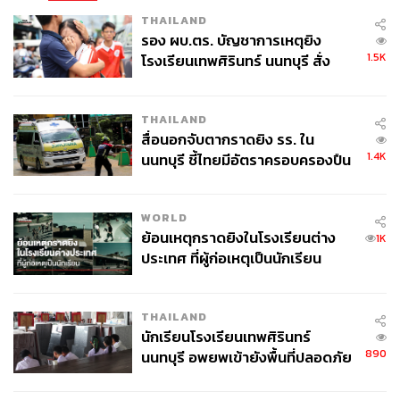
THAILAND
รอง ผบ.ตร. บัญชาการเหตุยิง
1.5K
โรงเรียนเทพศิรินทร์ นนทบุรี สั่ง
ค้นหา 2 รอบยืนยันไร้คนติดค้าง พบ
ศพปู่-ย่าที่บ้านพักผู้ก่อเหตุ
THAILAND
สื่อนอกจับตากราดยิง รร. ใน
1.4K
นนทบุรี ชี้ไทยมีอัตราครอบครองปืน
สูงในระดับต้นของภูมิภาค
WORLD
ย้อนเหตุกราดยิงในโรงเรียนต่าง
1K
ประเทศ ที่ผู้ก่อเหตุเป็นนักเรียน
THAILAND
นักเรียนโรงเรียนเทพศิรินทร์
890
นนทบุรี อพยพเข้ายังพื้นที่ปลอดภัย
ชั่วคราว หลังเหตุใช้อาวุธปืนภายใน
โรงเรียนคลี่คลาย