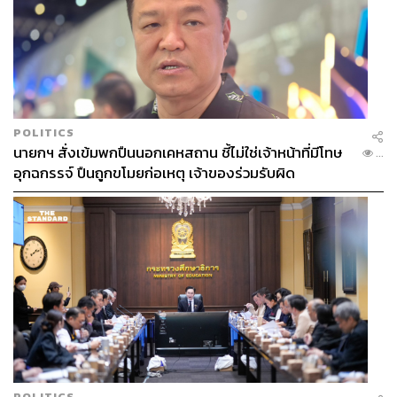
POLITICS
นายกฯ สั่งเข้มพกปืนนอกเคหสถาน ชี้ไม่ใช่เจ้าหน้าที่มีโทษ
...
อุกฉกรรจ์ ปืนถูกขโมยก่อเหตุ เจ้าของร่วมรับผิด
POLITICS