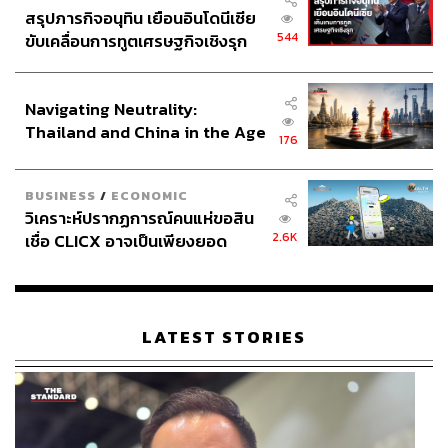
สรุปภารกิจอนุทิน เยือนอินโดนีเซีย
544
ขับเคลื่อนการทูตเศรษฐกิจเชิงรุก
ประกาศหุ้นส่วนยุทธศาสตร์ไทย –
อินโดนีเซีย
Navigating Neutrality:
Thailand and China in the Age
176
of a New Global Order
BUSINESS
/
ECONOMIC
วิเคราะห์ปรากฏการณ์คนแห่ขอสิน
2.6K
เชื่อ CLICX อาจเป็นเพียงยอด
ภูเขาน้ำแข็ง ของปัญหาหนี้ครัว
เรือนไทยที่ถูกซุกไว้
LATEST STORIES