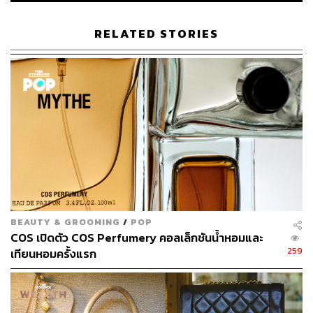
ABOUT THE AUTHOR
เริ่มต้น เขมะเพ็ชร
RELATED STORIES
กองบรรณาธิการคัลเจอร์ สำนักข่าว THE
STANDARD
BEAUTY & GROOMING
/
POP
COS เปิดตัว COS Perfumery คอลเล็กชันน้ำหอมและ
259
เทียนหอมครั้งแรก