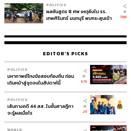
POLITICS
ผลชันสูตร 8 ศพ เหตุยิงใน รร.
788
เทพศิรินทร์ นนทบุรี พบกระสุนเข้า
จุดสำคัญ ‘ศีรษะ-หน้าอก’ ครูถูกยิง
4 นัด จากระยะไกล
EDITOR'S PICKS
POLITICS
มหากาพย์โกงข้อสอบท้องถิ่น ก่อน
575
เดินหน้าสู่จุดจบในสัปดาห์นี้
POLITICS
เส้นทางคดี 44 สส. ในชั้นศาลฎีกา
211
จะรู้ผลเมื่อไร
WORLD