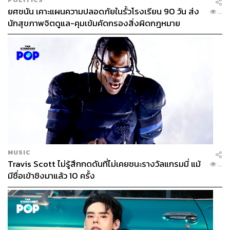
ยศชนัน เคาะแผนความปลอดภัยในรั้วโรงเรียน 90 วัน ส่ง
...
นักสุขภาพจิตดูแล-คุมเข้มคัดกรองสิ่งผิดกฎหมาย
MUSIC
Travis Scott ไม่รู้สึกกดดันที่ไม่เคยชนะรางวัลแกรมมี่ แม้
...
มีชื่อเข้าชิงมาแล้ว 10 ครั้ง