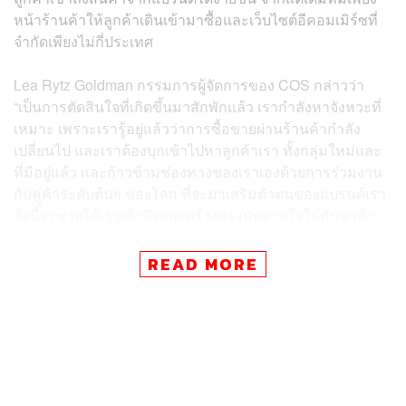
หน้าร้านค้าให้ลูกค้าเดินเข้ามาซื้อและเว็บไซต์อีคอมเมิร์ซที่
จำกัดเพียงไม่กี่ประเทศ
Lea Rytz Goldman กรรมการผู้จัดการของ COS กล่าวว่า
“เป็นการตัดสินใจที่เกิดขึ้นมาสักพักแล้ว เรากำลังหาจังหวะที่
เหมาะ เพราะเรารู้อยู่แล้วว่าการซื้อขายผ่านร้านค้ากำลัง
เปลี่ยนไป และเราต้องบุกเข้าไปหาลูกค้าเรา ทั้งกลุ่มใหม่และ
ที่มีอยู่แล้ว และก้าวข้ามช่องทางของเราเองด้วยการร่วมงาน
กับคู่ค้าระดับต้นๆ ของโลก ที่จะมาเสริมตัวตนของแบรนด์เรา
สิ่งนี้จะช่วยให้เราเข้าถึงและสร้างแรงบันดาลใจให้กับลูกค้า
ในที่ใหม่ๆ”
READ MORE
ส่วนคู่ค้าที่ COS จะเริ่มทำธุรกิจด้วยมีทั้งแพลตฟอร์มแฟชั่น
อีคอมเมิร์ซยักษ์ใหญ่อย่าง Nordstrom ที่โฟกัสในตลาด
อเมริกาเหนือ, Breuninger ห้างสรรพสินค้าแฟชั่นจาก
เยอรมนี สำหรับประเทศในยุโรป ทั้งเยอรมนี สวิตเซอร์แลนด์
ออสเตรีย และโปแลนด์ และ YOOX แพลตฟอร์มสำหรับลูกค้า
ทั่วโลกที่รองรับการจัดส่งมากกว่า 100 ประเทศ รวมถึง