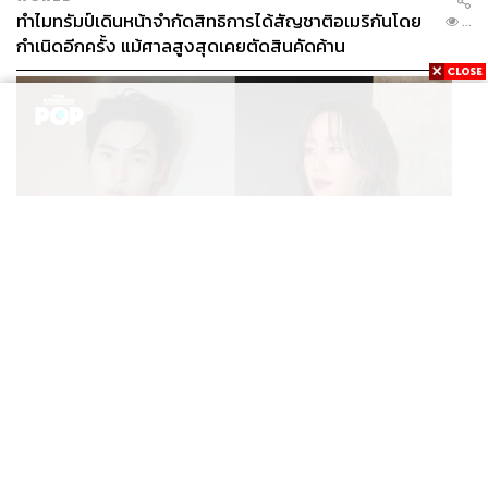
ทำไมทรัมป์เดินหน้าจำกัดสิทธิการได้สัญชาติอเมริกันโดย
...
กำเนิดอีกครั้ง แม้ศาลสูงสุดเคยตัดสินคัดค้าน
ENTERTAINMENT
เก้า นพเก้า และ พาย รินรดา เตรียมร่วมงานกันใน ‘รสกาล
...
Enchanted Taste In Time’