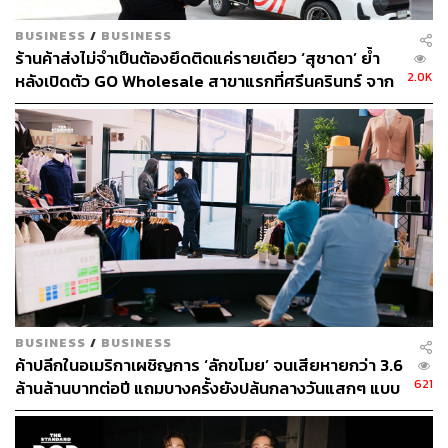
BUSINESS
/
BUSINESS
ร้านค้าส่งไม่จำเป็นต้องยึดติดแค่รายเดียว ‘สุชาดา’ ย้ำ
2.0K
หลังเปิดตัว GO Wholesale สาขาแรกที่ศรีนครินทร์ จาก
นี้ทุกๆ จังหวัดจะเปิด 1 สาขา
BUSINESS
/
BUSINESS
ค้าปลีกในอเมริกาเผชิญการ ‘ลักขโมย’ จนเสียหายกว่า 3.6
621
ล้านล้านบาทต่อปี แถมบางครั้งยังปล้นกลางวันแสกๆ แบบ
ไม่กลัวตำรวจ