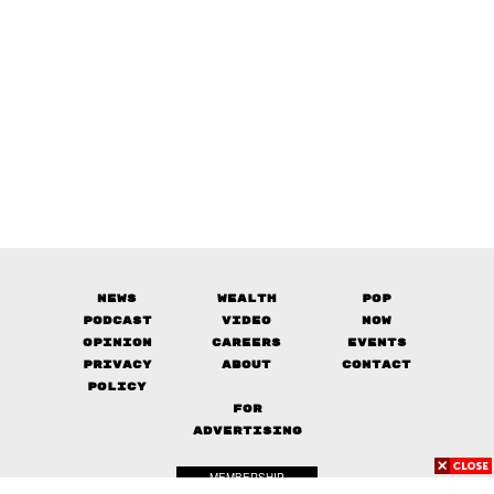
News
Wealth
Pop
Podcast
Video
Now
Opinion
Careers
Events
Privacy
About
Contact
Policy
FOR
ADVERTISING
MEMBERSHIP