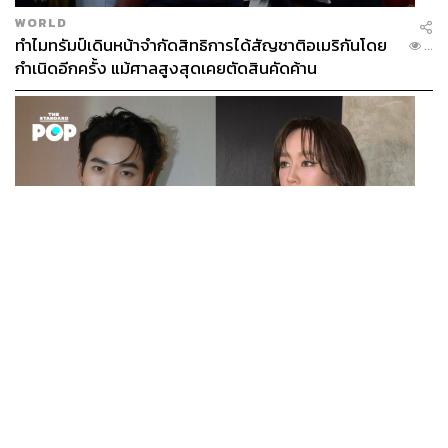
WORLD
ทำไมทรัมป์เดินหน้าจำกัดสิทธิการได้สัญชาติอเมริกันโดย
...
กำเนิดอีกครั้ง แม้ศาลสูงสุดเคยตัดสินคัดค้าน
ENTERTAINMENT
เก้า นพเก้า และ พาย รินรดา เตรียมร่วมงานกันใน ‘รสกาล
...
Enchanted Taste In Time’