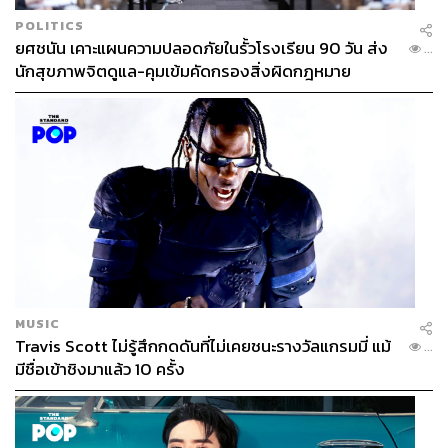
POLITICS
ยศชนัน เคาะแผนความปลอดภัยในรั้วโรงเรียน 90 วัน ส่ง
...
นักสุขภาพจิตดูแล-คุมเข้มคัดกรองสิ่งผิดกฎหมาย
MUSIC
Travis Scott ไม่รู้สึกกดดันที่ไม่เคยชนะรางวัลแกรมมี่ แม้
...
มีชื่อเข้าชิงมาแล้ว 10 ครั้ง