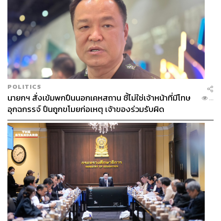
POLITICS
นายกฯ สั่งเข้มพกปืนนอกเคหสถาน ชี้ไม่ใช่เจ้าหน้าที่มีโทษ
...
อุกฉกรรจ์ ปืนถูกขโมยก่อเหตุ เจ้าของร่วมรับผิด