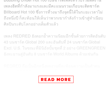
เพลงฮิตที่กำลังมาแรงและมีคะแนนรวมเกือบจะติดชาร์ต
Billboard Hot 100 ซึ่งการที่วงมาถึงจุดนี้ได้ในระยะเวลาไม่
ถึงหนึ่งปี ก็สะท้อนให้เห็นว่าพวกเขากำลังก้าวเข้าสู่ทำเนียบ
ศิลปินระดับโลกอย่างเต็มตัวแล้ว
เพลง REDRED ยังตอกย้ำความนิยมอีกขั้นด้วยการติดอันดับ
43 บนชาร์ต Global 200 และอันดับที่ 24 บนชาร์ต Global
Excl. U.S. ในขณะที่มินิอัลบั้มชุดที่ 2 อย่าง GREENGREEN
ยังทะยานสู่อันดับ 8 บนชาร์ต World Albums ด้วยเช่นกัน
REDRED ถือเป็นอีกหนึ่งผลงานที่สะท้อนความเป็นตัวตน
ของวง CORTIS อย่างชัดเจน ทั้งพลังของความเป็นวง สไตล์
ดนตรี ความเป็นตัวของตัวเอง ตลอดจนการรับรู้ว่าสิ่งที่ตัวเอง
READ MORE
ชอบและไม่ชอบคืออะไร ซึ่งทำให้ภาพรวมของวงตอนนี้ดู
เติบโตและมีอัตลักษณ์ที่ชัดเจนด้วยเช่นกัน
ภาพ:
CORTIS
อ้างอิง: