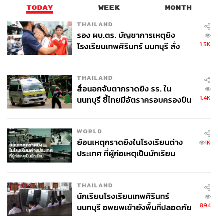
TODAY
WEEK
MONTH
THAILAND
รอง ผบ.ตร. บัญชาการเหตุยิง
1.5K
โรงเรียนเทพศิรินทร์ นนทบุรี สั่ง
ค้นหา 2 รอบยืนยันไร้คนติดค้าง พบ
ศพปู่-ย่าที่บ้านพักผู้ก่อเหตุ
THAILAND
สื่อนอกจับตากราดยิง รร. ใน
1.4K
นนทบุรี ชี้ไทยมีอัตราครอบครองปืน
สูงในระดับต้นของภูมิภาค
WORLD
ย้อนเหตุกราดยิงในโรงเรียนต่าง
1K
ประเทศ ที่ผู้ก่อเหตุเป็นนักเรียน
THAILAND
นักเรียนโรงเรียนเทพศิรินทร์
894
นนทบุรี อพยพเข้ายังพื้นที่ปลอดภัย