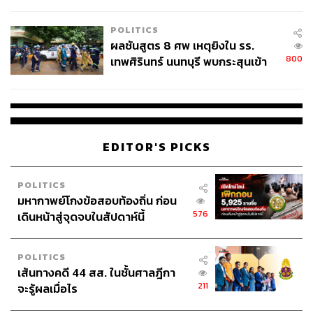
ชั่วคราว หลังเหตุใช้อาวุธปืนภายใน
โรงเรียนคลี่คลาย
POLITICS
ผลชันสูตร 8 ศพ เหตุยิงใน รร.
800
เทพศิรินทร์ นนทบุรี พบกระสุนเข้า
จุดสำคัญ ‘ศีรษะ-หน้าอก’ ครูถูกยิง
4 นัด จากระยะไกล
EDITOR'S PICKS
POLITICS
มหากาพย์โกงข้อสอบท้องถิ่น ก่อน
576
เดินหน้าสู่จุดจบในสัปดาห์นี้
POLITICS
เส้นทางคดี 44 สส. ในชั้นศาลฎีกา
211
จะรู้ผลเมื่อไร