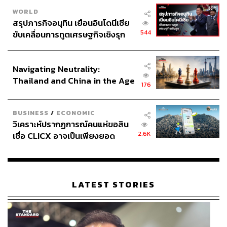
WORLD
สรุปภารกิจอนุทิน เยือนอินโดนีเซีย
544
ขับเคลื่อนการทูตเศรษฐกิจเชิงรุก
ประกาศหุ้นส่วนยุทธศาสตร์ไทย –
อินโดนีเซีย
Navigating Neutrality:
Thailand and China in the Age
176
of a New Global Order
BUSINESS
/
ECONOMIC
วิเคราะห์ปรากฏการณ์คนแห่ขอสิน
2.6K
เชื่อ CLICX อาจเป็นเพียงยอด
ภูเขาน้ำแข็ง ของปัญหาหนี้ครัว
เรือนไทยที่ถูกซุกไว้
LATEST STORIES