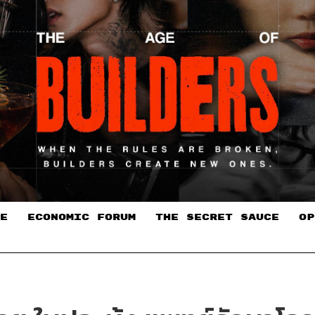
E
ECONOMIC FORUM
THE SECRET SAUCE​
OP