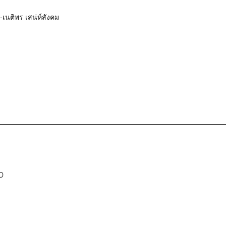
้ง-เนติพร เสน่ห์สังคม
D