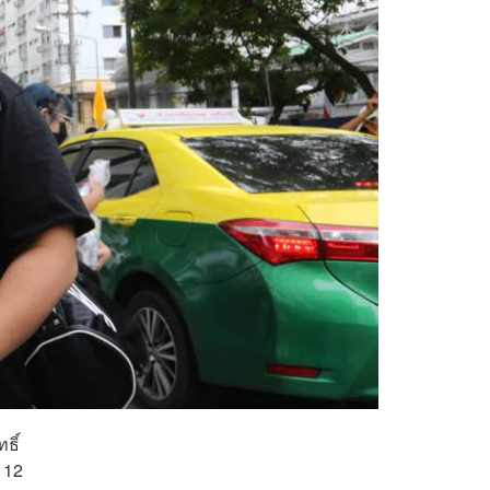
ธิ์
112