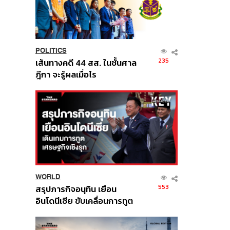
POLITICS
235
เส้นทางคดี 44 สส. ในชั้นศาล
ฎีกา จะรู้ผลเมื่อไร
WORLD
553
สรุปภารกิจอนุทิน เยือน
อินโดนีเซีย ขับเคลื่อนการทูต
เศรษฐกิจเชิงรุก ประกาศหุ้น
ส่วนยุทธศาสตร์ไทย –