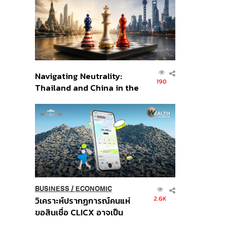
อินโดนีเซีย
Navigating Neutrality:
190
Thailand and China in the
Age of a New Global
Order
BUSINESS
/
ECONOMIC
2.6K
วิเคราะห์ปรากฏการณ์คนแห่
ขอสินเชื่อ CLICX อาจเป็น
เพียงยอดภูเขาน้ำแข็ง ของ