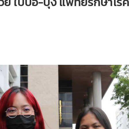
ย ใบปอ-บุ้ง แพทย์รักษาโรคก