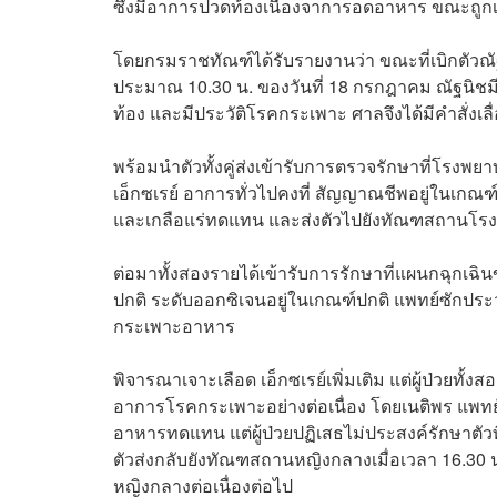
ซึ่งมีอาการปวดท้องเนื่องจาการอดอาหาร ขณะถูกเบ
โดยกรมราชทัณฑ์ได้รับรายงานว่า ขณะที่เบิกตัวณั
ประมาณ 10.30 น. ของวันที่ 18 กรกฎาคม ณัฐนิชมี
ท้อง และมีประวัติโรคกระเพาะ ศาลจึงได้มีคำสั่งเลื
พร้อมนำตัวทั้งคู่ส่งเข้ารับการตรวจรักษาที่โรงพ
เอ็กซเรย์ อาการทั่วไปคงที่ สัญญาณชีพอยู่ในเกณฑ
และเกลือแร่ทดแทน และส่งตัวไปยังทัณฑสถานโรง
ต่อมาทั้งสองรายได้เข้ารับการรักษาที่แผนกฉุกเฉ
ปกติ ระดับออกซิเจนอยู่ในเกณฑ์ปกติ แพทย์ซักประ
กระเพาะอาหาร
พิจารณาเจาะเลือด เอ็กซเรย์เพิ่มเติม แต่ผู้ป่วยทั
อาการโรคกระเพาะอย่างต่อเนื่อง โดยเนติพร แพทย
อาหารทดแทน แต่ผู้ป่วยปฏิเสธไม่ประสงค์รักษาตั
ตัวส่งกลับยังทัณฑสถานหญิงกลางเมื่อเวลา 16.
หญิงกลางต่อเนื่องต่อไป