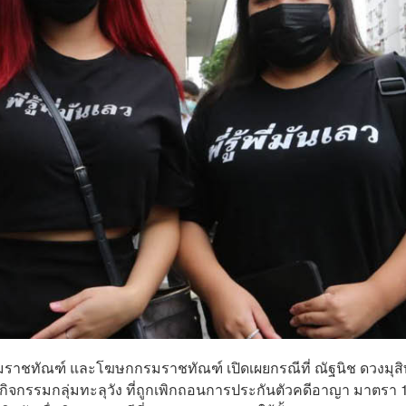
กรมราชทัณฑ์ และโฆษกกรมราชทัณฑ์ เปิดเผยกรณีที่ ณัฐนิช ดวงมุสิท
ักกิจกรรมกลุ่มทะลุวัง ที่ถูกเพิกถอนการประกันตัวคดีอาญา มาตรา 