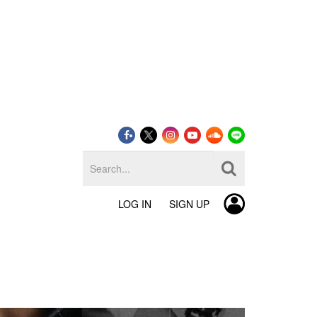
LOG IN
SIGN UP