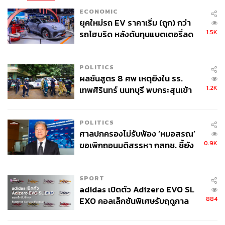
ECONOMIC
ยุคใหม่รถ EV ราคาเริ่ม (ถูก) กว่า
1.5K
รถไฮบริด หลังต้นทุนแบตเตอรี่ลด
ลง - จีนแห่บุกตลาดเกิดใหม่
POLITICS
ผลชันสูตร 8 ศพ เหตุยิงใน รร.
1.2K
เทพศิรินทร์ นนทบุรี พบกระสุนเข้า
จุดสำคัญ ‘ศีรษะ-หน้าอก’ ครูถูกยิง
4 นัด จากระยะไกล
POLITICS
ศาลปกครองไม่รับฟ้อง ‘หมอสรณ’
0.9K
ขอเพิกถอนมติสรรหา กสทช. ชี้ยัง
ไม่ใช่ผู้เดือดร้อนเสียหาย
SPORT
adidas เปิดตัว Adizero EVO SL
884
EXO คอลเล็กชันพิเศษรับฤดูกาล
College Football