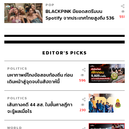
POP
BLACKPINK มียอดสตรีมบน
551
Spotify จากประเทศไทยสูงถึง 536
ล้านครั้ง ตลอด 10 ปีที่ผ่านมา
EDITOR'S PICKS
POLITICS
มหากาพย์โกงข้อสอบท้องถิ่น ก่อน
596
เดินหน้าสู่จุดจบในสัปดาห์นี้
POLITICS
เส้นทางคดี 44 สส. ในชั้นศาลฎีกา
230
จะรู้ผลเมื่อไร
WORLD