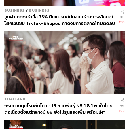
BUSINESS
/
BUSINESS
ลูกค้าเทตะกร้าทิ้ง 75% บีบแบรนด์หั่นงบสร้างภาพลักษณ์
358
โยกเงินซบ TikTok-Shopee คาดงบการตลาดไทยติดลบ
ครั้งแรกในรอบ 14 ปี
THAILAND
กรมควบคุมโรคยันโควิด 19 สายพันธุ์ NB.1.8.1 พบในไทย
103
ต่อเนื่องตั้งแต่กลางปี 68 ยังไม่รุนแรงเพิ่ม พร้อมเฝ้า
TAGS:
โรคระบาด
เชื้อไวรัสโคโรนา
ระวัง-ติดตามใกล้ชิด