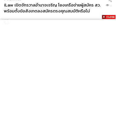
iLaw เปิดจักรวาลอำนาจเจริญ โยงเครือข่ายผู้สมัคร สว.
...
พร้อมตั้งข้อสังเกตลงสมัครตรงคุณสมบัติหรือไม่
News
Wealth
Pop
Podcast
Video
Now
Opinion
Careers
Events
Privacy
About
Contact
Policy
FOR
ADVERTISING
MEMBERSHIP