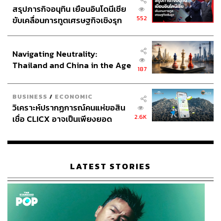
สรุปภารกิจอนุทิน เยือนอินโดนีเซีย
552
ขับเคลื่อนการทูตเศรษฐกิจเชิงรุก
ประกาศหุ้นส่วนยุทธศาสตร์ไทย –
อินโดนีเซีย
Navigating Neutrality:
Thailand and China in the Age
187
of a New Global Order
BUSINESS
/
ECONOMIC
วิเคราะห์ปรากฏการณ์คนแห่ขอสิน
2.6K
เชื่อ CLICX อาจเป็นเพียงยอด
ภูเขาน้ำแข็ง ของปัญหาหนี้ครัว
เรือนไทยที่ถูกซุกไว้
LATEST STORIES