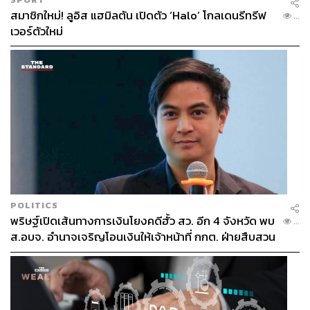
สมาชิกใหม่! ลูอิส แฮมิลตัน เปิดตัว ‘Halo’ โกลเดนรีทรีฟ
...
เวอร์ตัวใหม่
POLITICS
พริษฐ์เปิดเส้นทางการเงินโยงคดีฮั้ว สว. อีก 4 จังหวัด พบ
...
ส.อบจ. อำนาจเจริญโอนเงินให้เจ้าหน้าที่ กกต. ฝ่ายสืบสวน