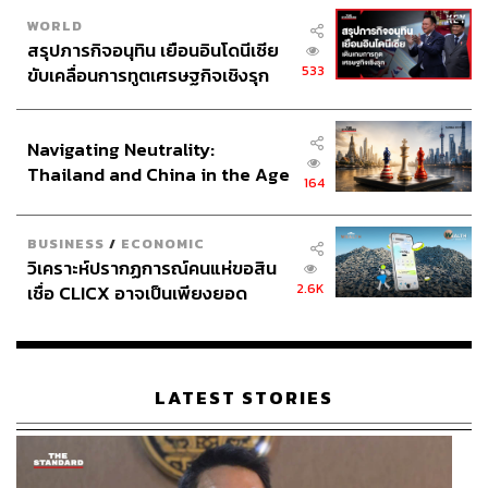
WORLD
สรุปภารกิจอนุทิน เยือนอินโดนีเซีย
533
ขับเคลื่อนการทูตเศรษฐกิจเชิงรุก
ประกาศหุ้นส่วนยุทธศาสตร์ไทย –
อินโดนีเซีย
Navigating Neutrality:
Thailand and China in the Age
164
of a New Global Order
BUSINESS
/
ECONOMIC
วิเคราะห์ปรากฏการณ์คนแห่ขอสิน
2.6K
เชื่อ CLICX อาจเป็นเพียงยอด
ภูเขาน้ำแข็ง ของปัญหาหนี้ครัว
เรือนไทยที่ถูกซุกไว้
LATEST STORIES