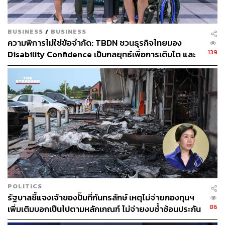
BUSINESS
/
BUSINESS
ความพิการไม่ใช่ข้อจำกัด: TBDN ชวนธุรกิจไทยมอง
139
Disability Confidence เป็นกลยุทธ์เพื่อการเติบโต และ
อนาคตแรงงานไทย
POLITICS
รัฐบาลชี้แจงเจ้าของปั๊มที่กันทรลักษ์ เหตุไม่จ่ายกองทุนฯ
86
เพิ่มเติมบอกเป็นไปตามหลักเกณฑ์ ไม่จ่ายงบซ้ำซ้อนประกัน