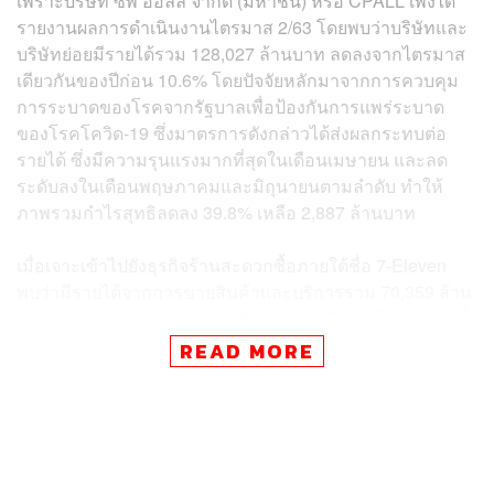
เพราะบริษัท ซีพี ออลล์ จํากัด (มหาชน) หรือ CPALL เพิ่งได้
รายงานผลการดําเนินงานไตรมาส 2/63 โดยพบว่าบริษัทและ
บริษัทย่อยมีรายได้รวม 128,027 ล้านบาท ลดลงจากไตรมาส
เดียวกันของปีก่อน 10.6% โดยปัจจัยหลักมาจากการควบคุม
การระบาดของโรคจากรัฐบาลเพื่อป้องกันการแพร่ระบาด
ของโรคโควิด-19 ซึ่งมาตรการดังกล่าวได้ส่งผลกระทบต่อ
รายได้ ซึ่งมีความรุนแรงมากที่สุดในเดือนเมษายน และลด
ระดับลงในเดือนพฤษภาคมและมิถุนายนตามลำดับ ทำให้
ภาพรวมกำไรสุทธิลดลง 39.8% เหลือ 2,887 ล้านบาท
เมื่อเจาะเข้าไปยังธุรกิจร้านสะดวกซื้อภายใต้ชื่อ 7-Eleven
พบว่ามีรายได้จากการขายสินค้าและบริการรวม 70,359 ล้าน
บาท ลดลง 17% จากไตรมาสเดียวกันของปีก่อน ในไตรมาสนี้
มียอดขายเฉลี่ยต่อร้านต่อวันเท่ากับ 66,950 บาท และยอด
READ MORE
ขายเฉลี่ยของร้านเดิมลดลง 20.2% โดยมียอดซื้อต่อบิลโดย
ประมาณเท่ากับ 79 บาท ในขณะที่จำนวนลูกค้าต่อสาขาต่อ
วันเฉลี่ย 841 คน
CPALL ระบุว่าจำนวนลูกค้าลดลงจากช่วงเดียวกันของปีก่อน