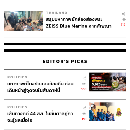
ชั่วคราว หลังเหตุใช้อาวุธปืนภายใน
โรงเรียนคลี่คลาย
THAILAND
สรุปมหากาพย์กล้องส่องพระ
717
ZEISS Blue Marine จากสัญญา
ผลิต 8.3 ล้าน สู่ข้อพิพาท ‘มา
เวลล์ฯ’ ฟ้อง ‘โทน บางแค’ ผิดนัด
จ่ายหนี้-แอบระบุแบรนด์
EDITOR'S PICKS
POLITICS
มหากาพย์โกงข้อสอบท้องถิ่น ก่อน
551
เดินหน้าสู่จุดจบในสัปดาห์นี้
POLITICS
เส้นทางคดี 44 สส. ในชั้นศาลฎีกา
191
จะรู้ผลเมื่อไร