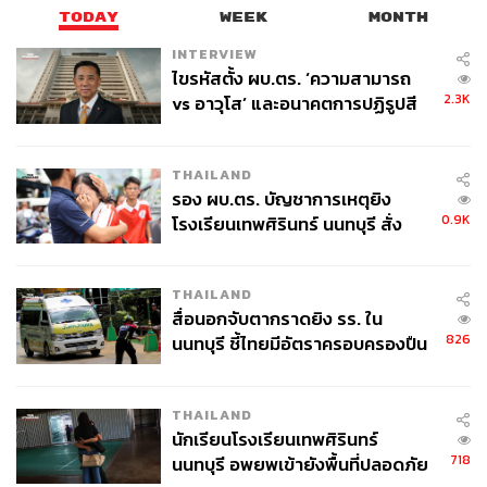
TODAY
WEEK
MONTH
INTERVIEW
ไขรหัสตั้ง ผบ.ตร. ‘ความสามารถ
2.3K
vs อาวุโส’ และอนาคตการปฏิรูปสี
กากี กับ พล.ต.อ. เอก อังสนานนท์
THAILAND
รอง ผบ.ตร. บัญชาการเหตุยิง
0.9K
โรงเรียนเทพศิรินทร์ นนทบุรี สั่ง
ค้นหา 2 รอบยืนยันไร้คนติดค้าง พบ
ศพปู่-ย่าที่บ้านพักผู้ก่อเหตุ
THAILAND
สื่อนอกจับตากราดยิง รร. ใน
826
นนทบุรี ชี้ไทยมีอัตราครอบครองปืน
สูงในระดับต้นของภูมิภาค
THAILAND
นักเรียนโรงเรียนเทพศิรินทร์
718
นนทบุรี อพยพเข้ายังพื้นที่ปลอดภัย