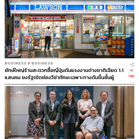
345
ABOUT THE AUTHOR
ถนัดกิจ จันกิเสน
Content Creator ประจำกองบรรณาธิการ
THE STANDARD WEALTH ผู้เสพติดโลก
BUSINESS
/
BUSINESS
ธุรกิจ การตลาด เทคโนโลยี และชอบสำรวจ
ยักษ์ใหญ่ร้านสะดวกซื้อญี่ปุ่นดันแรงงานต่างชาติเฉียด 1.1
โลกออฟไลน์และออนไลน์มาถอดรหัสความ
146
แสนคน ชงรัฐเปิดช่องวีซ่าทักษะเฉพาะทางดันขึ้นชั้นผู้
เคลื่อนไหวให้เป็นเรื่องเข้าใจง่าย สนุก และได้
ไอเดียใหม่ๆ
จัดการ