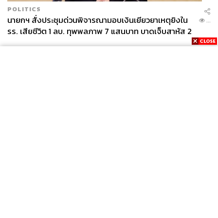
POLITICS
นายกฯ สั่งประชุมด่วนพิจารณามอบเงินเยียวยาเหตุยิงใน
...
รร. เสียชีวิต 1 ลบ. ทุพพลภาพ 7 แสนบาท บาดเจ็บสาหัส 2
แสนบาท บาดเจ็บเล็กน้อย 1 แสนบาท
News
Wealth
Pop
Podcast
Video
Now
Opinion
Careers
Events
Privacy
About
Contact
Policy
FOR
ADVERTISING
MEMBERSHIP