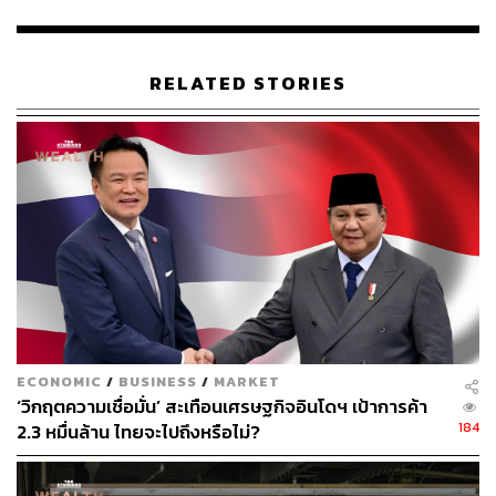
การขยายสาขาใหม่ทั้งสิ้น 106 สาขาในทุกประเภท ณ สิ้น
ไตรมาส 2/63 มีจำนวนสาขาทั่วประเทศรวมทั้งสิ้น 12,089
สาขา แบ่งเป็นสาขาบริษัท 5,456 สาขา กับร้าน SBP และ
RELATED STORIES
ร้านค้าที่ได้รับสิทธิช่วงอาณาเขต 6,633 สาขา
CPALL ยังได้ระบุอีกว่า ด้วยปัจจุบันสถานการณ์ของการแพร่
ระบาดโรคโควิด-19 ยังคงมีอยู่ ทำให้เกิดความไม่แน่นอนใน
การประมาณการผลกระทบที่คาดว่าจะเกิดขึ้น รวมถึง
ประมาณการรายได้จากการขายและบริการ อัตรากำไรขั้น
ต้น และงบลงทุนสำหรับปี 2563 ได้
พิสูจน์อักษร: ภาสิณี เพิ่มพันธุ์พงศ์
TAGS:
เศรษฐกิจ
7-Eleven
เชื้อไวรัสโคโรนา
ECONOMIC
/
BUSINESS
/
MARKET
‘วิกฤตความเชื่อมั่น’ สะเทือนเศรษฐกิจอินโดฯ เป้าการค้า
184
2.3 หมื่นล้าน ไทยจะไปถึงหรือไม่?