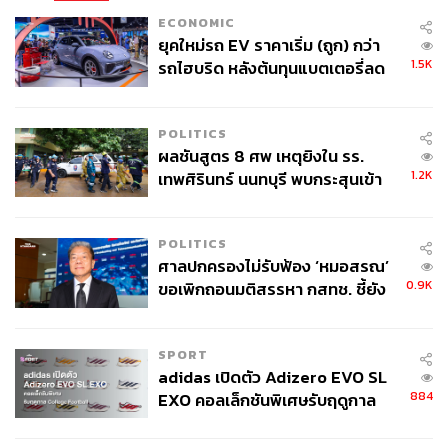
ECONOMIC
ยุคใหม่รถ EV ราคาเริ่ม (ถูก) กว่า
1.5K
รถไฮบริด หลังต้นทุนแบตเตอรี่ลด
ลง - จีนแห่บุกตลาดเกิดใหม่
POLITICS
ผลชันสูตร 8 ศพ เหตุยิงใน รร.
1.2K
เทพศิรินทร์ นนทบุรี พบกระสุนเข้า
จุดสำคัญ ‘ศีรษะ-หน้าอก’ ครูถูกยิง
4 นัด จากระยะไกล
POLITICS
ศาลปกครองไม่รับฟ้อง ‘หมอสรณ’
0.9K
ขอเพิกถอนมติสรรหา กสทช. ชี้ยัง
ไม่ใช่ผู้เดือดร้อนเสียหาย
SPORT
adidas เปิดตัว Adizero EVO SL
884
EXO คอลเล็กชันพิเศษรับฤดูกาล
College Football