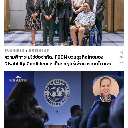
Content Creator ประจำกองบรรณาธิการ
THE STANDARD WEALTH ผู้เสพติดโลก
ธุรกิจ การตลาด เทคโนโลยี และชอบสำรวจ
โลกออฟไลน์และออนไลน์มาถอดรหัสความ
เคลื่อนไหวให้เป็นเรื่องเข้าใจง่าย สนุก และได้
ไอเดียใหม่ๆ
BUSINESS
/
BUSINESS
ความพิการไม่ใช่ข้อจำกัด: TBDN ชวนธุรกิจไทยมอง
144
Disability Confidence เป็นกลยุทธ์เพื่อการเติบโต และ
อนาคตแรงงานไทย