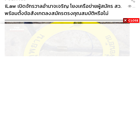
iLaw เปิดจักรวาลอำนาจเจริญ โยงเครือข่ายผู้สมัคร สว.
...
พร้อมตั้งข้อสังเกตลงสมัครตรงคุณสมบัติหรือไม่
THAILAND
รอง ผบช. ภ.1 เผย เก็บพยานหลักฐานเกี่ยวกับผู้ก่อเหตุยิง
...
ในโรงเรียนไปตรวจสอบทั้งหมดแล้ว