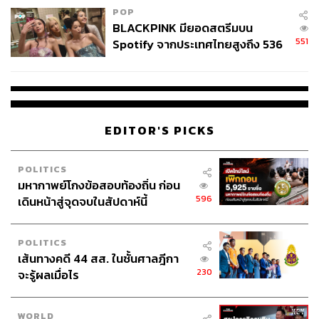
POP
BLACKPINK มียอดสตรีมบน
551
Spotify จากประเทศไทยสูงถึง 536
ล้านครั้ง ตลอด 10 ปีที่ผ่านมา
EDITOR'S PICKS
POLITICS
มหากาพย์โกงข้อสอบท้องถิ่น ก่อน
596
เดินหน้าสู่จุดจบในสัปดาห์นี้
POLITICS
เส้นทางคดี 44 สส. ในชั้นศาลฎีกา
230
จะรู้ผลเมื่อไร
WORLD