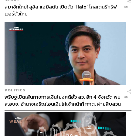
สมาชิกใหม่! ลูอิส แฮมิลตัน เปิดตัว ‘Halo’ โกลเดนรีทรีฟ
...
เวอร์ตัวใหม่
POLITICS
พริษฐ์เปิดเส้นทางการเงินโยงคดีฮั้ว สว. อีก 4 จังหวัด พบ
...
ส.อบจ. อำนาจเจริญโอนเงินให้เจ้าหน้าที่ กกต. ฝ่ายสืบสวน