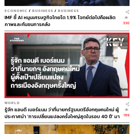
ECONOMIC
/
BUSINESS
/
BUSINESS
IMF ชี้ AI หนุนเศรษฐกิจไทยโต 1.9% โจทย์ต่อไปคือผลิต
330
ภาพและกันชนการคลัง
WORLD
รู้จัก แอนดี เบอร์แนม ว่าที่นายกรัฐมนตรีอังกฤษคนใหม่ ผู้
199
ประกาศนำ ‘การเปลี่ยนแปลงครั้งใหญ่สุดในรอบ 40 ปี’ มา
สู่การเมืองอังกฤษ