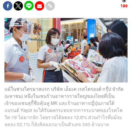
189
แม้ในช่วงไตรมาสแรก บริษัท เอ็มเค เรสโตรองต์ กรุ๊ป จำกัด
(มหาชน) หนึ่งในเชนร้านอาหารรายใหญ่ของไทยที่เป็น
เจ้าของเชนสุกี้ชื่อคุ้นหู MK และร้านอาหารญี่ปุ่นภายใต้
แบรนด์ Yayoi จะได้รับผลกระทบจากการระบาดของโรคโค
วิด-19 ไม่มากนัก โดยรายได้ลดลง 12.8% ส่วนกำไรที่แม้จะ
ลดลง 52.1% ก็ยังคิดออกมาเป็นตัวเลข 340 ล้านบาท