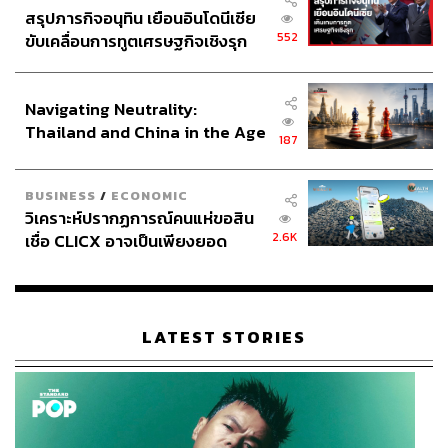
สรุปภารกิจอนุทิน เยือนอินโดนีเซีย
552
ขับเคลื่อนการทูตเศรษฐกิจเชิงรุก
ประกาศหุ้นส่วนยุทธศาสตร์ไทย –
อินโดนีเซีย
Navigating Neutrality:
Thailand and China in the Age
187
of a New Global Order
BUSINESS
/
ECONOMIC
วิเคราะห์ปรากฏการณ์คนแห่ขอสิน
2.6K
เชื่อ CLICX อาจเป็นเพียงยอด
ภูเขาน้ำแข็ง ของปัญหาหนี้ครัว
เรือนไทยที่ถูกซุกไว้
LATEST STORIES