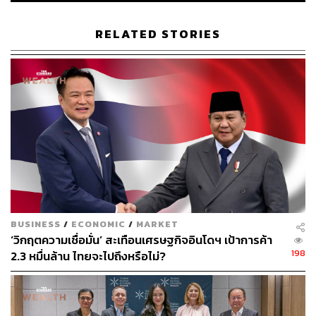
ส่วนกำไรสุทธิเท่ากับ 93 ล้านบาท ลดลง 1,305 ล้านบาท หรือ
ลดลง 93.3% ด้วยกัน
RELATED STORIES
พิสูจน์อักษร: ภาสิณี เพิ่มพันธุ์พงศ์
TAGS:
เศรษฐกิจ
MK
เชื้อไวรัสโคโรนา
บริษัท เอ็มเค เรสโตรองต์ กรุ๊ป จำกัด (มหาชน)
BUSINESS
/
ECONOMIC
/
MARKET
189
‘วิกฤตความเชื่อมั่น’ สะเทือนเศรษฐกิจอินโดฯ เป้าการค้า
198
2.3 หมื่นล้าน ไทยจะไปถึงหรือไม่?
ABOUT THE AUTHOR
ถนัดกิจ จันกิเสน