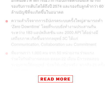
อีกหนึ่งตัว คาดการณ์ว่าการอัปเกรดครั้งนี้จะสามารถ
รองรับการเติบโตได้ถึงปี 2574 และรองรับลูกค้ากว่า 60
ล้านบัญชีที่จะเกิดขึ้นในอนาคต
ความสำเร็จจากการอัปเกรดระบบครั้งใหญ่สามารถทำ
‘Zero Downtime’ โดยที่ระบบยังทำงานประสานกัน
ระหว่าง 183 แอปพลิเคชัน และ 2000 API ได้อย่างมี
เสถียรภาพ เกิดขึ้นจากกลยุทธ์ 3C ได้แก่
Communication, Collaboration และ Commitment
ทีมงานกว่า 1,000 คน จาก 50 หน่วยงาน ร่วมแรง
ร่วมใจกันทำงานตลอด ตลอด 22 เดือน มีการทดสอบ
ระบบภายใต้กลยุทธ์ ‘ซ้อมให้เหมือนจริง’ มากถึง 21 ครั้ง
โดยไม่ปิดระบบแม้แต่วันเดียว ภายใต้งบประมาณกว่า
4.5 พันล้านบาท
READ MORE
จะเกิดอะไรขึ้นถ้าต่อจากนี้ไปทุกธุรกิจจะก้าวเข้าสู่โลกของ
‘Trust Economy’ หรือเศรษฐกิจแห่งความไว้ใจ โดยเฉพาะ
อย่างยิ่งธุรกิจการเงินการธนาคาร ‘ความไว้ใจคือหัวใจ
สำคัญของธุรกิจ’