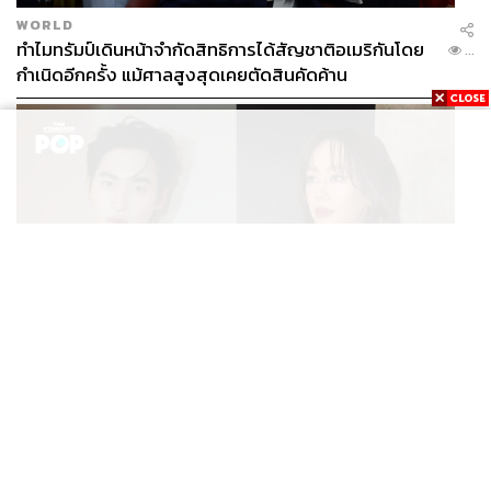
ใหญ่
ภูวดล ทรงวุฒิชโลธร Assistant Managing Director
WORLD
– Project Management กสิกร บิซิเนส-เทคโนโลยี กรุ๊ป
ทำไมทรัมป์เดินหน้าจำกัดสิทธิการได้สัญชาติอเมริกันโดย
...
(KBTG)
บอกว่า เกิดจากกลยุทธ์ 3C ได้แก่ Communication,
กำเนิดอีกครั้ง แม้ศาลสูงสุดเคยตัดสินคัดค้าน
Collaboration และ Commitment
“การทำโปรเจกต์ขนาดใหญ่โดยมีคนที่เกี่ยวข้องจำนวนมาก
(Communication) การสื่อสารที่ชัดเจนและตรงประเด็นเป็น
เรื่องสำคัญ ตลอดระยะเวลาของโครงการมีการประชุมกว่า
2,000 ครั้ง เพื่อสร้างความเข้าใจร่วมกัน และมีช่องทาง
สื่อสารฉุกเฉินพร้อมใช้ตลอด 24 ชั่วโมง
“กลยุทธ์ต่อมาคือ Collaboration การทำงานร่วมกันทั้งทีมใน
องค์กรกว่า 1,000 คน ใน 50 หน่วยงาน ต้องสร้างวัฒนธรรม
ENTERTAINMENT
การแบ่งปันความรู้และช่วยเหลือซึ่งกันและกัน นอกจากนั้นยัง
เก้า นพเก้า และ พาย รินรดา เตรียมร่วมงานกันใน ‘รสกาล
...
ร่วมมือกับหน่วยงานนอกอีกด้วย สุดท้ายคือ Commitment ทุก
Enchanted Taste In Time’
คนทุ่มเทเพื่อเป้าหมายที่ร่วมกันทำงานด้วยมาตรฐานสูงสุด
พร้อมเผชิญและแก้ไขปัญหาทุกรูปแบบ” ภูวดลกล่าว