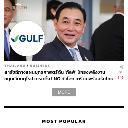
“ตอนนั้นธนาคารกสิกรต้องแจ้งปิดระบบทั้งหมดนานถึง 2 วัน
ในวันที่17-19 กรกฎาคม 2558”
จรุงเล่าว่า ปี 2561 เกิดการเปลี่ยนแปลงครั้งใหญ่ของการทำ
ธุรกรรมนั่นก็คือ ลูกค้าสามารถโอนเงินโดยไม่เสียค่า
ธรรมเนียม เมื่อธุรกรรมทางการเงินเติบโตแบบก้าวกระโดด
จึงต้องเพิ่มเสถียรภาพให้ระบบ Core Banking สามารถรองรับ
การเปลี่ยนแปลงที่รวดเร็ว
THAILAND
/
BUSINESS
ปี 2566 มีการจัดทำศูนย์จัดเก็บข้อมูล (Data Center) ที่ลดการ
สารัชถ์กางแผนยุทธศาสตร์ดัน ‘กัลฟ์’ ปักธงพลังงาน
346
ใช้พลังงานไฟฟ้าระบบ Hybrid Cloud ที่ผสมผสานการทำงาน
หมุนเวียนยุโรป เทรดดิ้ง LNG ทั่วโลก เตรียมพร้อมรับไทย
เปลี่ยนผ่านสู่ไฟฟ้าเสรี
ระหว่าง Private Cloud และ Public Cloud เพื่อประสิทธิภาพ
และเสถียรภาพขั้นสูงสุด รวมถึงลดอัตราการเกิด Incident
MORE
ระดับรุนแรงได้มากถึง 60% เวลาที่ใช้ในการแก้ไขลดลง
33% และ Downtime ของระบบลดลง 66%
“การยกเครื่องทั้งระบบตลอดระยะเวลาที่ผ่านมาก็เพื่อตอบ
MOST POPULAR
สนองความต้องการของลูกค้า และเป็นที่มาของการทำ Core