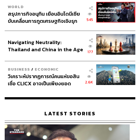
นพวรรณ ปฏิภาณจำรัส Managing Director กสิกร บิซิเนส-
WORLD
เทคโนโลยี กรุ๊ป (KBTG)
กล่าวเสริมว่า โจทย์ใหญ่ของการ
สรุปภารกิจอนุทิน เยือนอินโดนีเซีย
ปรับระบบ Core Banking ครั้งนี้คือ จะเปลี่ยนระบบอย่างไร
545
ขับเคลื่อนการทูตเศรษฐกิจเชิงรุก
โดยไม่ต้องปิดระบบ
ประกาศหุ้นส่วนยุทธศาสตร์ไทย –
อินโดนีเซีย
“การเพิ่มระบบ Core Banking เข้าไปอีกหนึ่งอันก็เหมือนใส่
Navigating Neutrality:
หัวใจอีกดวงเข้าไป และตัดต่อเส้นเลือดที่เดิมเคยหล่อเลี้ยง
Thailand and China in the Age
177
เฉพาะหัวใจดวงที่ 1 หรือ Core Banking เดิม ให้สามารถหล่อ
of a New Global Order
เลี้ยงหัวใจดวงที่ 2 หรือ Core Banking เพื่อให้ทำงานคู่กัน ไม่
เพียงเท่านั้น ยังติดตั้ง ‘สมอง’ เพิ่มเพื่อการสั่งการ”
BUSINESS
/
ECONOMIC
วิเคราะห์ปรากฏการณ์คนแห่ขอสิน
2.6K
เชื่อ CLICX อาจเป็นเพียงยอด
นพวรรณบอกว่า 4 หัวใจหลักที่ทำให้โครงการนี้สำเร็จภายใน
ภูเขาน้ำแข็ง ของปัญหาหนี้ครัว
ระยะเวลา 22 เดือนก็คือ ‘Team Collaboration’ การทำงาน
เรือนไทยที่ถูกซุกไว้
ร่วมกันของบุคลากรกว่า 1,000 คนจาก 50 หน่วยงานทั้ง
หน่วยงานธุรกิจและไอที ภายใต้แนวคิด ‘One Team One
LATEST STORIES
Goal’ โดยมีการจัดตั้งทีม ‘Business Deployment’ เป็น
สะพานเชื่อมการทำงานของทั้งสองฝั่ง รวมถึง ‘Core Team
Agent’ ดูแลและบริการจัดการ 183 แอปพลิเคชัน เพื่อให้
ทำงานสอดคล้องไปกับแผนงานของโครงการ