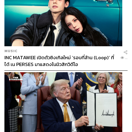
“ผลสำเร็จคือการซ้อมให้เหมือนจริงทั้ง 21 รอบ เราไม่มี
Downtime ยิ่งไปกว่านั้นจากเดิมเราวางแผนตั้ง War Room
เพื่อตั้งรับสถานการณ์ต่างๆ ไว้ที่ 3 เดือน แต่สุดท้ายเรา
สามารถปิด War Room ได้ภายใน 1 สัปดาห์” แก้วกานต์กล่าว
MUSIC
INC MATAWEE เปิดตัวซิงเกิลใหม่ ‘รอบที่ล้าน (Loop)’ ที่
...
ได้ เน PERSES มาแสดงในมิวสิกวิดีโอ
เหนือสิ่งอื่นใดเบื้องหลังความสำเร็จของการอัปเกรดระบบที่