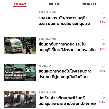
Banking Horizontal Scale Project ที่เราเริ่มทำกันมาตั้งแต่
TODAY
WEEK
MONTH
เดือนตุลาคม ปี 2566 ซึ่งการยกระดับการทำงานครั้งนี้
THAILAND
เป็นการเพิ่มระบบ Core Banking เข้าไปอีกหนึ่งตัว เท่ากับเพิ่ม
รอง ผบ.ตร. บัญชาการเหตุยิง
ประสิทธิภาพการทำงานของระบบอีกเท่าตัว คาดการณ์
1.5K
โรงเรียนเทพศิรินทร์ นนทบุรี สั่ง
ว่าการอัปเกรดครั้งนี้จะสามารถรองรับการเติบโตได้ถึงปี
ค้นหา 2 รอบยืนยันไร้คนติดค้าง พบ
2574 และรองรับลูกค้ากว่า 60 ล้านบัญชีที่จะเกิดขึ้นใน
ศพปู่-ย่าที่บ้านพักผู้ก่อเหตุ
THAILAND
อนาคต”
สื่อนอกจับตากราดยิง รร. ใน
1.4K
นนทบุรี ชี้ไทยมีอัตราครอบครองปืน
สูงในระดับต้นของภูมิภาค
เจาะเบื้องหลังความสำเร็จ ‘Core Banking
Horizontal Scale Project’
WORLD
ย้อนเหตุกราดยิงในโรงเรียนต่าง
1K
แต่กว่าจะทำให้การใช้งานไม่มี Downtime ตลอด 24 ชั่วโมง
ประเทศ ที่ผู้ก่อเหตุเป็นนักเรียน
ไม่กระทบการให้บริการลูกค้า ไม่ว่าจะมีผู้ใช้งานมากขนาด
ไหนก็ตามภายใต้ความปลอดภัยสูงสุด ระบบ Core Banking
THAILAND
ยังต้องทำงานประสานกันระหว่าง 183 แอปพลิเคชัน และ
นักเรียนโรงเรียนเทพศิรินทร์
2000 API ได้อย่างมีเสถียรภาพ
0.9K
นนทบุรี อพยพเข้ายังพื้นที่ปลอดภัย