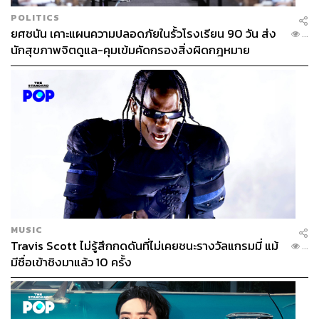
POLITICS
ยศชนัน เคาะแผนความปลอดภัยในรั้วโรงเรียน 90 วัน ส่ง
...
นักสุขภาพจิตดูแล-คุมเข้มคัดกรองสิ่งผิดกฎหมาย
แก้วกานต์ ปิ่นจินดา Deputy Managing Director – IT
Service Availability กสิกร บิซิเนส-เทคโนโลยี กรุ๊ป (KBTG)
หนึ่งในผู้ที่อยู่เบื้องหลังการซ้อมให้เหมือนจริง บอกว่า สิ่ง
สำคัญคือ ‘แผนต้องยืดหยุ่นพอที่จะปรับเปลี่ยนตาม
MUSIC
Travis Scott ไม่รู้สึกกดดันที่ไม่เคยชนะรางวัลแกรมมี่ แม้
สถานการณ์’ ควบคู่ไปกับการใช้หลักการ ‘Prepare for the
...
มีชื่อเข้าชิงมาแล้ว 10 ครั้ง
Worst, Work for the Best’ มีการจัดตั้ง War Room พร้อมผู้
เชี่ยวชาญตลอด 24 ชั่วโมง มีแผนสำรองหลายระดับ และมี
การซ้อมรับมือกับทุกสถานการณ์ที่อาจเกิดขึ้น