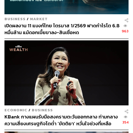
BUSINESS
/
MARKET
เปิดผลงาน 11 แบงก์ไทย ไตรมาส 1/2569 ฟาดกำไรโต 6.8
963
หมื่นล้าน แม้ดอกเบี้ยขาลง-สินเชื่อหด
จรุง เกียรติสุภาพงศ์ Vice Chairman กสิกร บิซิเนส-
เทคโนโลยี กรุ๊ป (KBTG)
เล่าถึงการยกเครื่องระบบ Core
ECONOMIC
/
BUSINESS
Banking ครั้งแรกเมื่อปี 2546 และพัฒนาทุกระบบต่อเนื่องจน
KBank กางแผนรับมือสงครามตะวันออกกลาง ท่ามกลาง
เสร็จสมบูรณ์ พร้อมนำระบบ Core Banking ใหม่ใส่เข้าไปใน
354
ความเสี่ยงเศรษฐกิจโตต่ำ ‘ขัตติยา’ หวั่นใจช่วงที่เหลือ
ปี 2558
ของปี