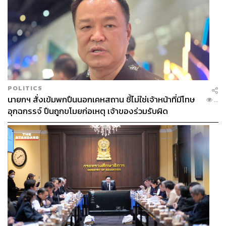
“หัวใจต่อมาคือ ‘Change Management’ อย่างที่บอกว่าโจทย์
คือต้องไม่มีการปิดระบบ Core Banking ดังนั้นธุรกิจต้องเดิน
หน้าควบคู่ไปกับการขยายศักยภาพของระบบ ด้วยการเชิญ
บุคลากรระดับบริหารมาช่วยบาลานซ์ลำดับความสำคัญของ
แผนงาน โดยที่ธุรกิจยังเดินหน้าต่อและระบบทำงานต่อได้”
POLITICS
ต่อมาคือ ‘Test Strategy’ นพวรรณบอกว่าใช้เวลาทดสอบ
นายกฯ สั่งเข้มพกปืนนอกเคหสถาน ชี้ไม่ใช่เจ้าหน้าที่มีโทษ
...
ระบบมากกว่า 10 เดือน” สิ่งที่ทำให้สำเร็จก็คือการเขียน Tool
อุกฉกรรจ์ ปืนถูกขโมยก่อเหตุ เจ้าของร่วมรับผิด
ขึ้นใหม่ เพื่อดูว่าสิ่งที่เคยไหลไปยัง Core Banking เดิม เมื่อ
ไหลอยู่บน Core Banking ใหม่จะต้องทำงานเหมือนกันทุก
ประการ”
และหัวใจสุดท้ายคือ ‘Deployment Strategy’ ซ้อมให้เหมือน
จริงทั้ง 21 รอบ