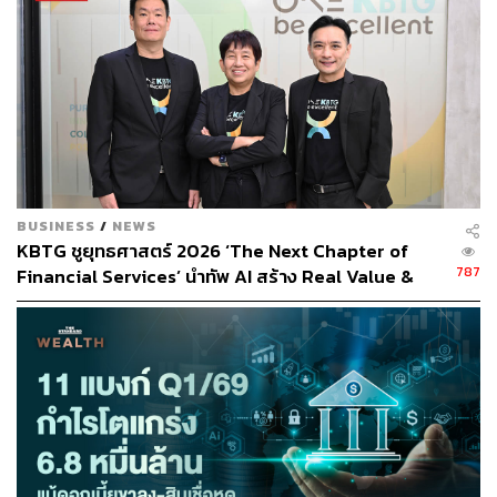
วันนี้ KBank มีปริมาณธุรกรรมทางการเงินผ่านระบบเป็น 1
ใน 3 ของประเทศ ครองตำแหน่งธนาคารที่มีเสถียรภาพมาก
ที่สุด 5 ปีซ้อน ด้วยความเป็นเลิศด้านระบบและปฏิบัติการ
(Brilliant Basic & Operation Excellence) อีกทั้งธนาคารแห่ง
ประเทศไทยก็เพิ่งเผยสถิติปี 2567 พบว่า ธนาคารกสิกรไทย
เป็นธนาคารเดียวที่แอปพลิเคชันไม่ขัดข้องเลยตลอดปี 2567
BUSINESS
/
NEWS
กลายเป็นความท้าทายครั้งสำคัญของ KBTG ที่จะดูแลระบบ
KBTG ชูยุทธศาสตร์ 2026 ‘The Next Chapter of
Core Banking ซึ่งถือเป็นหัวใจหลักของธนาคารที่แข็งแกร่ง
787
Financial Services’ นำทัพ AI สร้าง Real Value &
เพื่อรองรับลูกค้ากว่า 60 ล้านบัญชีที่จะเกิดขึ้นในอนาคต
Impact ให้ภาคธุรกิจ [Advertorial]
และนี่คือที่มาของอภิมหาโปรเจกต์ ‘Core Banking
Horizontal Scale Project’
“Core Banking คือจุดศูนย์รวมธุรกรรมทางการเงินทั้ง
ประเทศ จะทำอย่างไรให้แน่ใจว่ามันจะมีเสถียรภาพมาก
สามารถรองรับการเติบโตแบบก้าวกระโดดได้” วรนุชกล่าว