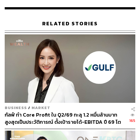
วรนุช เดชะไกศยะ Executive Chairman กสิกร บิซิเนส-
เทคโนโลยี กรุ๊ป (KBTG)
ฉายภาพกว้างให้เห็นถึงการเติบโต
RELATED STORIES
อย่างก้าวกระโดดของการทำธุรกรรมทางการเงินผ่าน K
PLUS จากปี 2562 ถึงปัจจุบัน มีการเติบโต 5.4 เท่า จำนวน
ลูกค้าเพิ่มขึ้น 37% จากปี 2563 คิดเป็น 24.3 ล้านคน สามารถ
รองรับธุรกรรมถึง 1.16 หมื่นล้านรายการ
BUSINESS
/
MARKET
กัลฟ์ ทำ Core Profit ใน Q2/69 ทะลุ 1.2 หมื่นล้านบาท
165
สูงสุดเป็นประวัติการณ์ ตั้งเป้ารายได้-EBITDA ปี 69 โต
12-15% พร้อมเข้าร่วม Direct PPA-โซลาร์ฟาร์มชุมชน