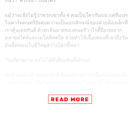
แม้ว่าจะยังไม่รู้ว่าพวกเขาทั้ง 4 คนเป็นใครกันแน่ แต่ทีแน่ๆ
ในพาร์ตดนตรียังคงความเป็นเอกลักษณ์ของค่ายห้องเล็กที่
เราคุ้นเคยกันดี ด้วยกลิ่นอายของดนตรีวาไรตี้ป๊อปหลาก
หลายสไตล์และเมโลดีสดใส ช่วยทำให้เนื้อเพลงที่เล่าถึงวัน
อันมืดหม่นในชีวิตดูสว่างไสวขึ้นมา
“วันที่สวยงาม คงไม่ได้มีเพียงฉันที่เฝ้ารอ”
ปิดท้ายเพลงด้วยเอฟเฟกต์เสียงแตกเท่ๆ กับเนื้อร้องท่อนเดิม
วนซ้ำไปซ้ำมา สื่อถึงความสับสนและโหยหาใครสักคนที่จะ
ช่วยเข้ามาเปลี่ยนโลกอันโหดร้ายของเราให้งดงาม
READ MORE
ซึ่งเสียงร้องนุ่มๆ คุ้นหูที่ได้ยินก็ไม่ใช่ใครที่ไหน แต่คือ รัฐ
พิฆาตไพรี มือกีตาร์ Tattoo Colour นักแต่งเพลง โปรดิวเซอร์
มากโปรเจกต์ ผู้ประกาศตัวว่า ‘เป็นคนร้องเพลงเพราะที่สุดใน
ค่าย Smallroom’ ที่เข้ามาร่วมแต่งเติมสีสันให้กับโลกสีเทา