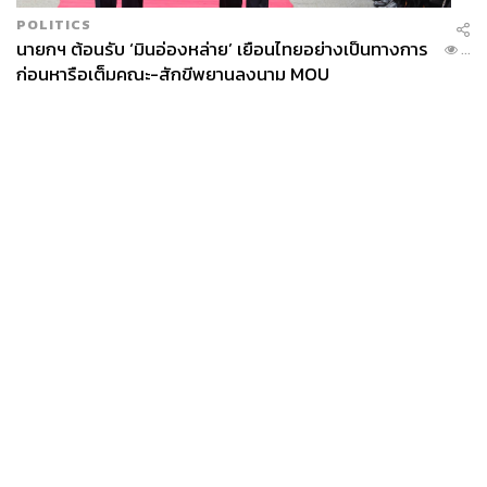
POLITICS
นายกฯ ต้อนรับ ‘มินอ่องหล่าย’ เยือนไทยอย่างเป็นทางการ
...
ก่อนหารือเต็มคณะ-สักขีพยานลงนาม MOU
News
Wealth
Pop
Podcast
Video
Now
Opinion
Careers
Events
Privacy
About
Contact
Policy
FOR
ADVERTISING
MEMBERSHIP