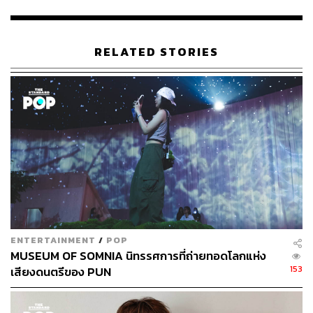
พิสูจน์อักษร: ชนเนตร ลอยครุฑ
RELATED STORIES
TAGS:
ดนตรี
รัฐ พิฆาตไพรี (Tattoo Colour)
เพลง
THEM
Tattoo Colour
Smallroom
137
ENTERTAINMENT
/
POP
MUSEUM OF SOMNIA นิทรรศการที่ถ่ายทอดโลกแห่ง
ABOUT THE AUTHOR
153
เสียงดนตรีของ PUN
หทัยธาร ฉัตรเลิศมงคล
นักศึกษาเอกภาษาศาสตร์ สนใจภาษา