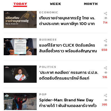
TODAY
WEEK
MONTH
ECONOMIC
เทียบรายจ่ายบุคลากรรัฐ ไทย vs.
714
ต่างประเทศ: พบภาษีทุก 100 บาท
ของคนไทยใช้ไปกับข้าราชการเฉียด
40 บาท
BUSINESS
แบงก์ไร้สาขา CLICX ปิดรับสมัคร
658
สินเชื่อชั่วคราว พร้อมส่งสัญญาณ
เตือนกลุ่มกู้เงินผิดวัตถุประสงค์-ให้
ข้อมูลเท็จ เตรียมดำเนินคดีเด็ดขาด
POLITICS
‘ประภาศ คงเอียด’ กรรมการ ป.ป.ช.
516
อดีตอธิบดีกรมธนารักษ์ ถึงแก่
อนิจกรรม
POP
Spider-Man: Brand New Day
395
ทำรายได้ 1 พันล้านดอลลาร์จากทั่ว