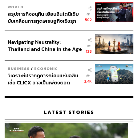
WORLD
สรุปภารกิจอนุทิน เยือนอินโดนีเซีย
502
ขับเคลื่อนการทูตเศรษฐกิจเชิงรุก
ประกาศหุ้นส่วนยุทธศาสตร์ไทย –
อินโดนีเซีย
Navigating Neutrality:
Thailand and China in the Age
138
of a New Global Order
BUSINESS
/
ECONOMIC
วิเคราะห์ปรากฏการณ์คนแห่ขอสิน
2.4K
เชื่อ CLICX อาจเป็นเพียงยอด
ภูเขาน้ำแข็ง ของปัญหาหนี้ครัว
เรือนไทยที่ถูกซุกไว้
LATEST STORIES