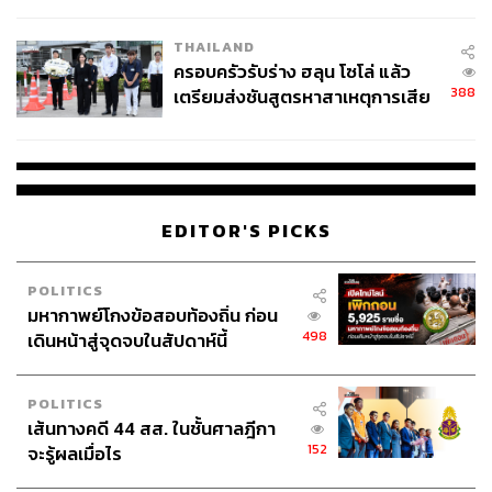
โลกภายใน 6 วัน
THAILAND
ครอบครัวรับร่าง ฮลุน โซโล่ แล้ว
388
เตรียมส่งชันสูตรหาสาเหตุการเสีย
ชีวิต
EDITOR'S PICKS
POLITICS
มหากาพย์โกงข้อสอบท้องถิ่น ก่อน
498
เดินหน้าสู่จุดจบในสัปดาห์นี้
POLITICS
เส้นทางคดี 44 สส. ในชั้นศาลฎีกา
152
จะรู้ผลเมื่อไร