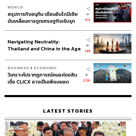
WORLD
สรุปภารกิจอนุทิน เยือนอินโดนีเซีย
512
ขับเคลื่อนการทูตเศรษฐกิจเชิงรุก
ประกาศหุ้นส่วนยุทธศาสตร์ไทย –
อินโดนีเซีย
Navigating Neutrality:
Thailand and China in the Age
149
of a New Global Order
BUSINESS
/
ECONOMIC
วิเคราะห์ปรากฏการณ์คนแห่ขอสิน
2.5K
เชื่อ CLICX อาจเป็นเพียงยอด
ภูเขาน้ำแข็ง ของปัญหาหนี้ครัว
เรือนไทยที่ถูกซุกไว้
LATEST STORIES