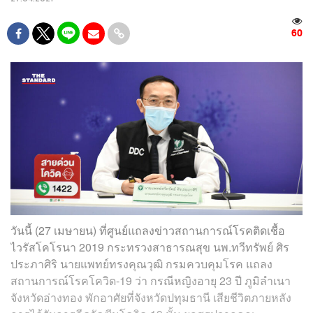
60
วันนี้ (27 เมษายน) ที่ศูนย์แถลงข่าวสถานการณ์โรคติดเชื้อ
ไวรัสโคโรนา 2019 กระทรวงสาธารณสุข นพ.ทวีทรัพย์ ศิร
ประภาศิริ นายแพทย์ทรงคุณวุฒิ กรมควบคุมโรค แถลง
สถานการณ์โรคโควิด-19 ว่า กรณีหญิงอายุ 23 ปี ภูมิลำเนา
จังหวัดอ่างทอง พักอาศัยที่จังหวัดปทุมธานี เสียชีวิตภายหลัง