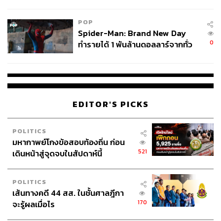
ข้อหาหนัก จ่อชง ป.ป.ช. 12 ส.ค. นี้
POP
Spider-Man: Brand New Day
0
ทำรายได้ 1 พันล้านดอลลาร์จากทั่ว
โลกภายใน 6 วัน
EDITOR'S PICKS
POLITICS
มหากาพย์โกงข้อสอบท้องถิ่น ก่อน
521
เดินหน้าสู่จุดจบในสัปดาห์นี้
POLITICS
เส้นทางคดี 44 สส. ในชั้นศาลฎีกา
170
จะรู้ผลเมื่อไร