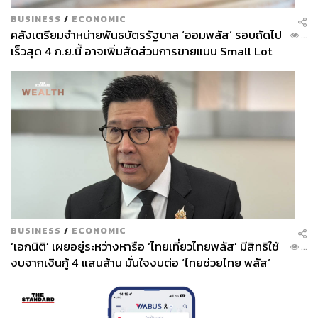
BUSINESS
/
ECONOMIC
คลังเตรียมจำหน่ายพันธบัตรรัฐบาล ‘ออมพลัส’ รอบถัดไป
...
เร็วสุด 4 ก.ย.นี้ อาจเพิ่มสัดส่วนการขายแบบ Small Lot
First มากขึ้น
BUSINESS
/
ECONOMIC
‘เอกนิติ’ เผยอยู่ระหว่างหารือ ‘ไทยเที่ยวไทยพลัส’ มีสิทธิใช้
...
งบจากเงินกู้ 4 แสนล้าน มั่นใจงบต่อ ‘ไทยช่วยไทย พลัส’
เฟส 2 มีเพียงพอ