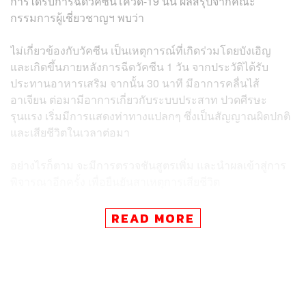
การได้รับการฉีดวัคซีนโควิด-19 นั้น ผลสรุปจากคณะ
กรรมการผู้เชี่ยวชาญฯ พบว่า
ไม่เกี่ยวข้องกับวัคซีน เป็นเหตุการณ์ที่เกิดร่วมโดยบังเอิญ
และเกิดขึ้นภายหลังการฉีดวัคซีน 1 วัน จากประวัติได้รับ
ประทานอาหารเสริม จากนั้น 30 นาที มีอาการคลื่นไส้
อาเจียน ต่อมามีอาการเกี่ยวกับระบบประสาท ปวดศีรษะ
รุนแรง เริ่มมีการแสดงท่าทางแปลกๆ ซึ่งเป็นสัญญาณผิดปกติ
และเสียชีวิตในเวลาต่อมา
อย่างไรก็ตาม จะมีการตรวจชันสูตรเพิ่ม และนำผลเข้าสู่การ
พิจารณาอีกครั้ง เพื่อยืนยันสาเหตุการเสียชีวิต
“ขอยืนยันว่ากระบวนการเฝ้าระวังเหตุการณ์ไม่พึงประสงค์
READ MORE
ภายหลังการฉีดวัคซีนได้มีการเฝ้าระวังทุกเหตุการณ์ ส่วน
อาการไม่พึงประสงค์ร้ายแรงที่อาจทำให้เกิดการเสียชีวิต จะ
ได้รับการสอบสวนและตรวจสอบว่าเกี่ยวข้องกับวัคซีนหรือไม่
หากเกี่ยวข้องกับวัคซีนหรือความบกพร่องของวัคซีน จะมี
การหยุดฉีด และพิจารณาประเมินความเสี่ยงกับประโยชน์ต่อ