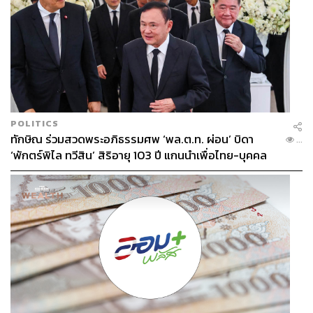
POLITICS
ทักษิณ ร่วมสวดพระอภิธรรมศพ ‘พล.ต.ท. ผ่อน’ บิดา
...
‘พักตร์พิไล ทวีสิน’ สิริอายุ 103 ปี แกนนำเพื่อไทย-บุคคล
หลากวงการร่วมอาลัย