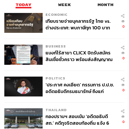
TODAY
WEEK
MONTH
ECONOMIC
เทียบรายจ่ายบุคลากรรัฐ ไทย vs.
0
ต่างประเทศ: พบภาษีทุก 100 บาท
ของคนไทยใช้ไปกับข้าราชการเฉียด
40 บาท
BUSINESS
แบงก์ไร้สาขา CLICX ปิดรับสมัคร
0
สินเชื่อชั่วคราว พร้อมส่งสัญญาณ
เตือนกลุ่มกู้เงินผิดวัตถุประสงค์-ให้
ข้อมูลเท็จ เตรียมดำเนินคดีเด็ดขาด
POLITICS
‘ประภาศ คงเอียด’ กรรมการ ป.ป.ช.
0
อดีตอธิบดีกรมธนารักษ์ ถึงแก่
อนิจกรรม
THAILAND
กองปราบฯ สอบเข้ม ‘อดีตอธิบดี
0
สถ.’ คดีทุจริตสอบท้องถิ่น แจ้ง 6