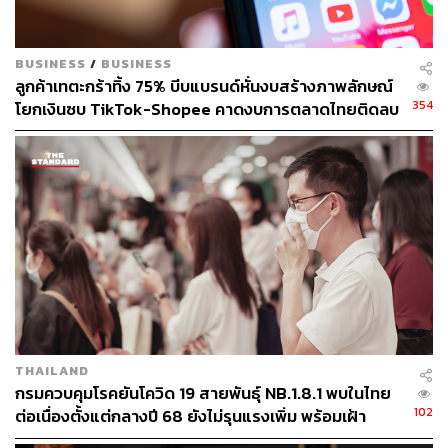
BUSINESS
/
BUSINESS
ลูกค้าเทตะกร้าทิ้ง 75% บีบแบรนด์หั่นงบสร้างภาพลักษณ์
354
โยกเงินซบ TikTok-Shopee คาดงบการตลาดไทยติดลบ
ครั้งแรกในรอบ 14 ปี
THAILAND
กรมควบคุมโรคยันโควิด 19 สายพันธุ์ NB.1.8.1 พบในไทย
102
ต่อเนื่องตั้งแต่กลางปี 68 ยังไม่รุนแรงเพิ่ม พร้อมเฝ้า
ระวัง-ติดตามใกล้ชิด