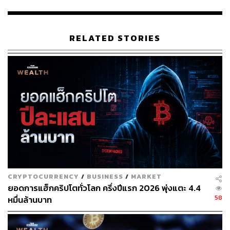
สามารถติดตาม THE STANDARD WEALTH
RELATED STORIES
ผ่านแอปพลิเคชันต่างๆ ที่คุณสะดวกหรือใช้งานอยู่แล้วได้เลย
TAGS:
Cryptocurrency
Binance
CRYPTOCURRENCY
/
BUSINESS
/
MARKET
ยอดการแฮ็กคริปโตทั่วโลก ครึ่งปีแรก 2026 พุ่งแตะ 4.4
58
หมื่นล้านบาท
59