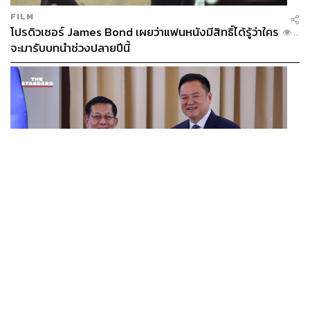
FILM
โปรดิวเซอร์ James Bond เผยว่าแฟนหนังมีสิทธิ์ได้รู้ว่าใคร
...
จะมารับบทนำช่วงปลายปีนี้
WORLD
อนุทิน-มินอ่องหล่าย ออกแถลงการณ์ร่วม หนุนความร่วม
...
มือรอบด้าน ยกระดับปราบอาชญากรรมข้ามชาติ แก้ปัญหา
หมอกควัน-มลพิษทางน้ำ