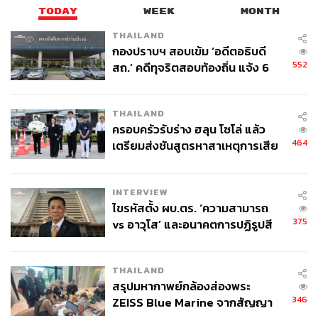
TODAY
WEEK
MONTH
THAILAND
กองปราบฯ สอบเข้ม ‘อดีตอธิบดี
552
สถ.’ คดีทุจริตสอบท้องถิ่น แจ้ง 6
ข้อหาหนัก จ่อชง ป.ป.ช. 12 ส.ค. นี้
THAILAND
ครอบครัวรับร่าง ฮลุน โซโล่ แล้ว
464
เตรียมส่งชันสูตรหาสาเหตุการเสีย
ชีวิต
INTERVIEW
ไขรหัสตั้ง ผบ.ตร. ‘ความสามารถ
375
vs อาวุโส’ และอนาคตการปฏิรูปสี
กากี กับ พล.ต.อ. เอก อังสนานนท์
THAILAND
สรุปมหากาพย์กล้องส่องพระ
346
ZEISS Blue Marine จากสัญญา