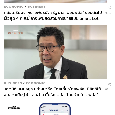
ECONOMIC
/
BUSINESS
คลังเตรียมจำหน่ายพันธบัตรรัฐบาล ‘ออมพลัส’ รอบถัดไป
...
เร็วสุด 4 ก.ย.นี้ อาจเพิ่มสัดส่วนการขายแบบ Small Lot
First มากขึ้น
BUSINESS
/
ECONOMIC
‘เอกนิติ’ เผยอยู่ระหว่างหารือ ‘ไทยเที่ยวไทยพลัส’ มีสิทธิใช้
...
งบจากเงินกู้ 4 แสนล้าน มั่นใจงบต่อ ‘ไทยช่วยไทย พลัส’
เฟส 2 มีเพียงพอ