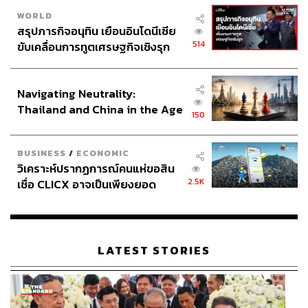
WORLD
สรุปภารกิจอนุทิน เยือนอินโดนีเซีย
514
ขับเคลื่อนการทูตเศรษฐกิจเชิงรุก
ประกาศหุ้นส่วนยุทธศาสตร์ไทย –
อินโดนีเซีย
Navigating Neutrality:
Thailand and China in the Age
150
of a New Global Order
BUSINESS
/
ECONOMIC
วิเคราะห์ปรากฏการณ์คนแห่ขอสิน
2.5K
เชื่อ CLICX อาจเป็นเพียงยอด
ภูเขาน้ำแข็ง ของปัญหาหนี้ครัว
เรือนไทยที่ถูกซุกไว้
LATEST STORIES