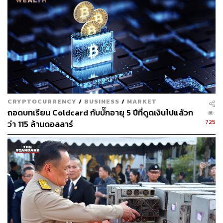
ABOUT THE AUTHOR
ตฤณ ตารพล
Junior Content Creator ประจำกอง
บรรณาธิการข่าว THE STANDARD
WEALTH
CRYPTOCURRENCY
/
BUSINESS
/
MARKET
ถอดบทเรียน Coldcard กับบั๊กอายุ 5 ปีที่ดูดเงินไปแล้วก
725
ว่า 115 ล้านดอลลาร์