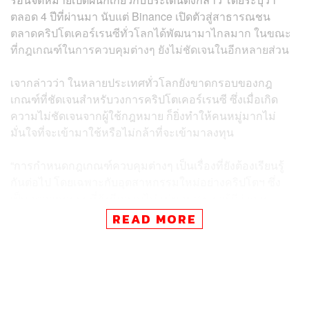
ตลอด 4 ปีที่ผ่านมา นับแต่ Binance เปิดตัวสู่สาธารณชน
ตลาดคริปโตเคอร์เรนซีทั่วโลกได้พัฒนามาไกลมาก ในขณะ
ที่กฎเกณฑ์ในการควบคุมต่างๆ ยังไม่ชัดเจนในอีกหลายส่วน
เจากล่าวว่า ในหลายประเทศทั่วโลกยังขาดกรอบของกฎ
เกณฑ์ที่ชัดเจนสำหรับวงการคริปโตเคอร์เรนซี ซึ่งเมื่อเกิด
ความไม่ชัดเจนจากผู้ใช้กฎหมาย ก็ยิ่งทำให้คนหมู่มากไม่
มั่นใจที่จะเข้ามาใช้หรือไม่กล้าที่จะเข้ามาลงทุน
“การกำหนดกฎเกณฑ์ควบคุมต่างๆ เป็นเรื่องที่ยังต้องเรียนรู้
กันต่อไป โดยเฉพาะกับอุตสาหกรรมใหม่อย่างคริปโตฯ ซึ่ง
เป็นอุตสาหกรรมที่ยังมีความไม่แน่นอนสูง เรารู้ดีว่าการ
ขยายตัวย่อมมาพร้อมกับความซับซ้อนและความรับผิดชอบที่
READ MORE
มากขึ้น”
ซีอีโอของ Binance ย้ำว่า Binance พร้อมจะร่วมมือกับหน่วย
งานกำกับต่างๆ และบริษัทพร้อมหาแนวทางในการรับมือกับ
การเติบโตของผู้ใช้งานที่เพิ่มขึ้น รวมถึงการพยายามพัฒนา