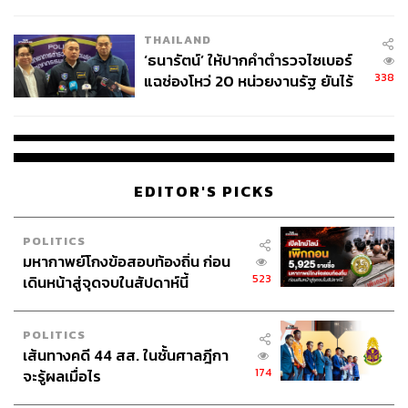
ผลิต 8.3 ล้าน สู่ข้อพิพาท ‘มา
เวลล์ฯ’ ฟ้อง ‘โทน บางแค’ ผิดนัด
THAILAND
จ่ายหนี้-แอบระบุแบรนด์
‘ธนารัตน์’ ให้ปากคำตำรวจไซเบอร์
338
แฉช่องโหว่ 20 หน่วยงานรัฐ ยันไร้
นัยทางการเมือง
EDITOR'S PICKS
POLITICS
มหากาพย์โกงข้อสอบท้องถิ่น ก่อน
523
เดินหน้าสู่จุดจบในสัปดาห์นี้
POLITICS
เส้นทางคดี 44 สส. ในชั้นศาลฎีกา
174
จะรู้ผลเมื่อไร