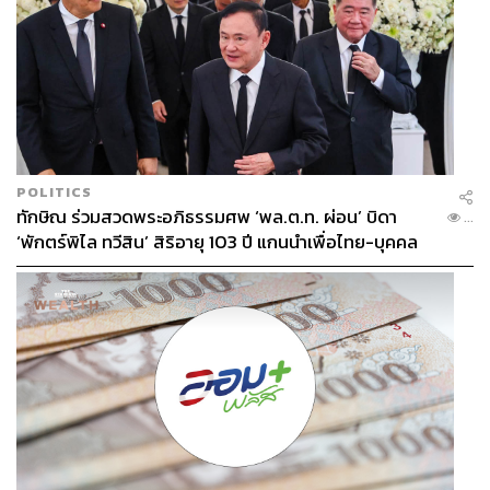
POLITICS
ทักษิณ ร่วมสวดพระอภิธรรมศพ ‘พล.ต.ท. ผ่อน’ บิดา
...
‘พักตร์พิไล ทวีสิน’ สิริอายุ 103 ปี แกนนำเพื่อไทย-บุคคล
หลากวงการร่วมอาลัย