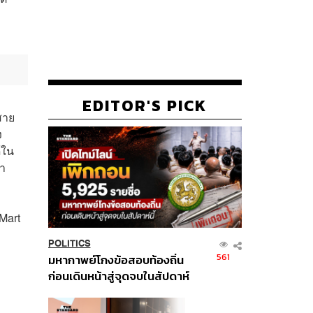
EDITOR'S PICK
สาย
ง
้ใน
ษา
Mart
POLITICS
561
มหากาพย์โกงข้อสอบท้องถิ่น
ก่อนเดินหน้าสู่จุดจบในสัปดาห์
นี้