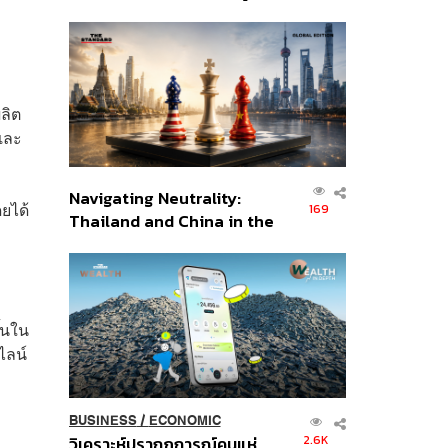
เศรษฐกิจเชิงรุก ประกาศหุ้น
ส่วนยุทธศาสตร์ไทย –
อินโดนีเซีย
ลิต
และ
Navigating Neutrality:
ยได้
169
Thailand and China in the
Age of a New Global
Order
ึ้นใน
ไลน์
BUSINESS
/
ECONOMIC
2.6K
วิเคราะห์ปรากฏการณ์คนแห่