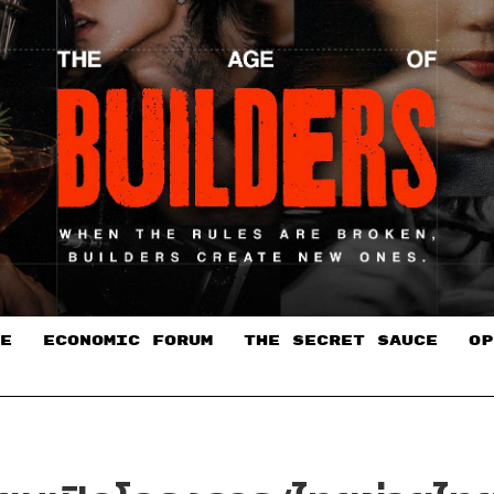
E
ECONOMIC FORUM
THE SECRET SAUCE​
OP