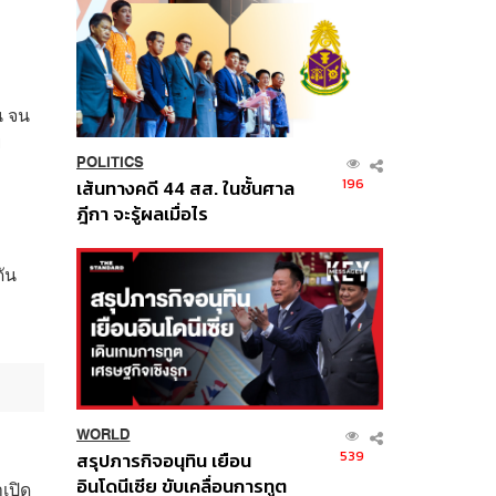
น จน
ย
POLITICS
196
เส้นทางคดี 44 สส. ในชั้นศาล
ฎีกา จะรู้ผลเมื่อไร
ัน
WORLD
539
สรุปภารกิจอนุทิน เยือน
อินโดนีเซีย ขับเคลื่อนการทูต
เปิด