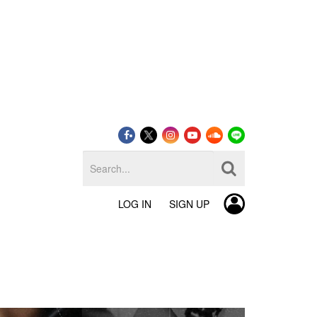
LOG IN
SIGN UP