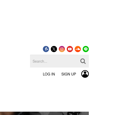
LOG IN
SIGN UP