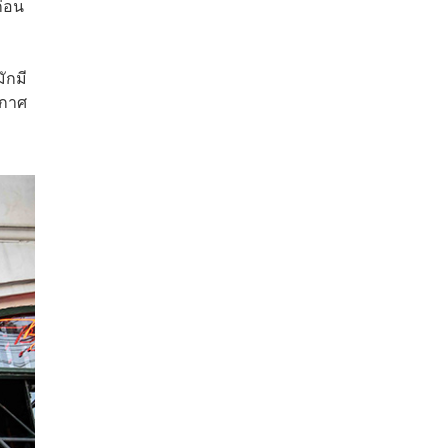
ก่อน
ักมี
ากาศ