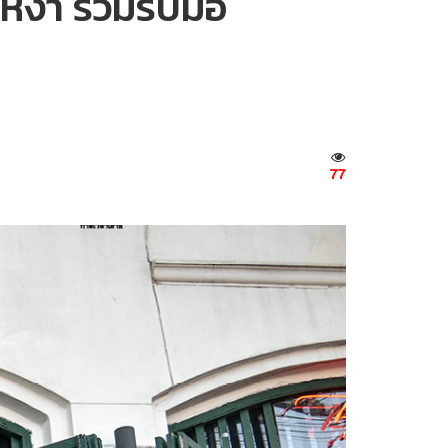
หงา ร่วมรับมือ
77