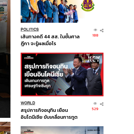
POLITICS
188
เส้นทางคดี 44 สส. ในชั้นศาล
ฎีกา จะรู้ผลเมื่อไร
WORLD
529
สรุปภารกิจอนุทิน เยือน
อินโดนีเซีย ขับเคลื่อนการทูต
เศรษฐกิจเชิงรุก ประกาศหุ้น
ส่วนยุทธศาสตร์ไทย –