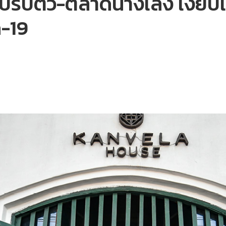
รับตัว-ตลาดนางเลิ้ง เงียบเ
ด-19