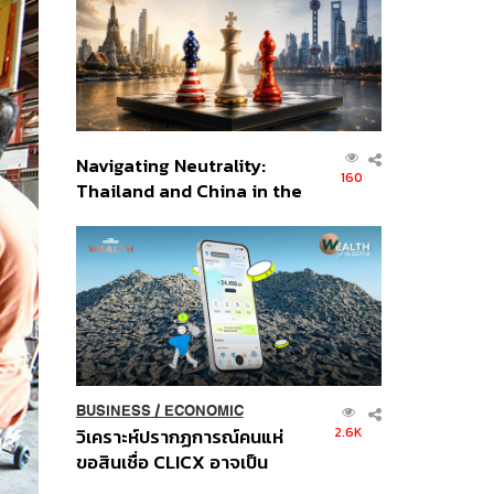
อินโดนีเซีย
Navigating Neutrality:
160
Thailand and China in the
Age of a New Global
Order
BUSINESS
/
ECONOMIC
2.6K
วิเคราะห์ปรากฏการณ์คนแห่
ขอสินเชื่อ CLICX อาจเป็น
เพียงยอดภูเขาน้ำแข็ง ของ