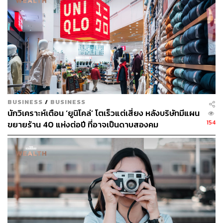
มากกว่าเรื่องการขายหรือกำไร ดังนั้นสำหรับฉันแล้ว มันจึง
เป็นเหมือนเรื่องของการขับเคลื่อนผ่านสื่อและการตลาด
มากกว่าการทำเสื้อผ้าสำหรับใส่ในชีวิตประจำวันแต่เพียง
อย่างเดียว แน่นอนว่าทั้งสองแบบล้วนมีหลักการที่แตกต่างกัน
ออกไป แต่ถ้าถามฉัน ส่วนตัวแล้วก็ชอบทั้งสองแบบ แต่ฉันก็
พบว่ามันคุ้มค่ามากที่ได้ออกแบบเสื้อผ้าที่ฉันรู้ว่าผู้หญิงทุกคน
สามารถเดินเข้าไปในร้านเพื่อซื้อและสวมใส่ได้จริง
BUSINESS
/
BUSINESS
นักวิเคราะห์เตือน ‘ยูนิโคล่’ โตเร็วแต่เสี่ยง หลังบริษัทมีแผน
154
ขยายร้าน 40 แห่งต่อปี ที่อาจเป็นดาบสองคม