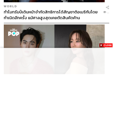
WORLD
ทำไมทรัมป์เดินหน้าจำกัดสิทธิการได้สัญชาติอเมริกันโดย
...
กำเนิดอีกครั้ง แม้ศาลสูงสุดเคยตัดสินคัดค้าน
ENTERTAINMENT
เก้า นพเก้า และ พาย รินรดา เตรียมร่วมงานกันใน ‘รสกาล
...
Enchanted Taste In Time’