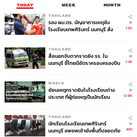
ทิศทางของตลาดไปอย่างสิ้นเชิงด้วย และฉันเองก็หวังเป็น
TODAY
WEEK
MONTH
อย่างยิ่งว่าคอลเล็กชันของฉันจะเป็นเช่นนั้นเหมือนกัน
THAILAND
รอง ผบ.ตร. บัญชาการเหตุยิง
1.5K
โรงเรียนเทพศิรินทร์ นนทบุรี สั่ง
ค้นหา 2 รอบยืนยันไร้คนติดค้าง พบ
ศพปู่-ย่าที่บ้านพักผู้ก่อเหตุ
THAILAND
สื่อนอกจับตากราดยิง รร. ใน
1.4K
นนทบุรี ชี้ไทยมีอัตราครอบครองปืน
สูงในระดับต้นของภูมิภาค
WORLD
ย้อนเหตุกราดยิงในโรงเรียนต่าง
0.9K
ประเทศ ที่ผู้ก่อเหตุเป็นนักเรียน
UNIQLO : C คอลเล็กชัน Spring/Summer 2024
THAILAND
นักเรียนโรงเรียนเทพศิรินทร์
881
นนทบุรี อพยพเข้ายังพื้นที่ปลอดภัย
คุณสวมหมวกหลายใบสำหรับหลายบทบาทในชีวิต ทั้งใน