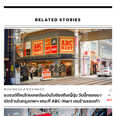
คือ คุณต้องรู้จักปรับตัว โดยเฉพาะอย่างยิ่งกับการทำงานใน
สเกลระดับนี้ การตัดสินใจของคุณจะแตกต่างไปจากตอนที่
คุณทำงานให้กับลักชัวรีแบรนด์อย่างสิ้นเชิง และตัวฉันเองก็
RELATED STORIES
สนุกกับกระบวนการนี้มาก นอกจากนี้ ฉันยังได้ค้นพบ
นวัตกรรม รวมถึงเทคโนโลยีใหม่ๆ ที่พวกเขาบรรจงใส่ลงไป
ในชิ้นงานและการออกแบบในทุกขั้นตอนของกระบวนการ
ผลิตตั้งแต่ต้นจนจบ
การทำงานกับ UNIQLO แตกต่างกับการทำงานกับลัก
ชัวรีแบรนด์อย่างไร และแบบไหนมีความกดดันมากกว่า
กัน
ฉันคิดว่าการร่วมงานกับ UNIQLO นั้นแตกต่างออกไป ใน
BUSINESS
/
BUSINESS
ส่วนของความกดดันคงเป็นเรื่องของสเกลงานมากกว่า
แบรนด์ที่คนไทยเคยต้องบินไปช้อปถึงญี่ปุ่น วันนี้ทยอยมา
แน่นอนว่าต้องคำนึงถึงสิ่งที่ใช่ เมื่อคุณต้องดูแลงานในสเกลที่
407
เปิดร้านในกรุงเทพฯ ขณะที่ ABC-Mart เชนร้านรองเท้า
ใหญ่ขนาดนี้จึงมีสิ่งที่ต้องคำนึงถึงค่อนข้างเยอะ ในขณะที่ลัก
รายใหญ่ก็เริ่มมองตลาดนี้แล้ว
ชัวรีแบรนด์นั้น โดยทั่วไปแล้วคุณจะมุ่งเน้นไปที่การทำโชว์