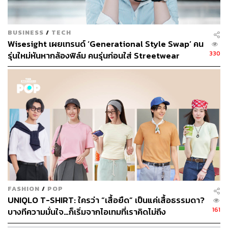
UNIQLO : C คอลเล็กชัน Spring/Summer 2024
BUSINESS
/
TECH
Wisesight เผยเทรนด์ ‘Generational Style Swap’ คน
แม้ว่า UNIQLO : C จะออกแบบมาเพื่อผู้หญิงเป็นหลักก็
330
รุ่นใหม่หันหากล้องฟิล์ม คนรุ่นก่อนใส่ Streetwear
จริง แต่ก็ไม่ได้มีแต่ผู้หญิงเท่านั้นที่ชื่นชอบคอลเล็กชันนี้
สะท้อนอายุไม่ใช่ตัวกำหนดรสนิยม
คุณรู้สึกอย่างไรบ้าง
การได้ร่วมงานกับ UNIQLO ถือเป็นเรื่องเซอร์ไพรส์มาก
สำหรับฉัน เนื่องจากพวกเขามีกลุ่มลูกค้าที่มีความหลาก
หลายมาก และช่วงที่ผ่านมาฉันก็ได้รับข้อความจำนวนมาก
จากแฟนๆ ทั่วทุกมุมโลก มันเพลิดเพลินมากที่ได้เห็นผู้คน
พยายามสร้างสรรค์สไตล์ที่มีเอกลักษณ์เฉพาะตัวขึ้นมา และ
ไม่ใช่เฉพาะแค่ผู้หญิง เพราะฉันยังได้รับข้อความมากมาย
จากกลุ่มผู้ชายที่สนใจในสิ่งที่ฉันกำลังทำ พวกเขารู้ว่าฉันเคย
FASHION
/
POP
ทำเสื้อผ้าผู้ชายมาก่อนและชอบในสไตล์ที่ฉันเคยทำ หลายๆ
UNIQLO T-SHIRT: ใครว่า “เสื้อยืด” เป็นแค่เสื้อธรรมดา?
คนจึงมีการตีความเสื้อผ้าบางชิ้นจากคอลเล็กชันสำหรับผู้
161
บางทีความมั่นใจ…ก็เริ่มจากไอเทมที่เราคิดไม่ถึง
หญิงในรูปแบบที่แตกต่างกันออกไป ความจริงแล้วเสื้อผ้าบาง