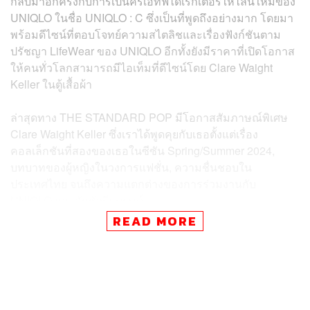
กลับมาอีกครั้งกับการเป็นครีเอทีฟไดเรกเตอร์ให้ไลน์ใหม่ของ
UNIQLO ในชื่อ UNIQLO : C ซึ่งเป็นที่พูดถึงอย่างมาก โดยมา
พร้อมดีไซน์ที่ตอบโจทย์ความสไตลิชและเรื่องฟังก์ชันตาม
ปรัชญา LifeWear ของ UNIQLO อีกทั้งยังมีราคาที่เปิดโอกาส
ให้คนทั่วโลกสามารถมีไอเท็มที่ดีไซน์โดย Clare Waight
Keller ในตู้เสื้อผ้า
ล่าสุดทาง THE STANDARD POP มีโอกาสสัมภาษณ์พิเศษ
Clare Waight Keller ซึ่งเราได้พูดคุยกับเธอตั้งแต่เรื่อง
คอลเล็กชันที่สองของเธอในซีซัน Spring/Summer 2024,
บทบาทของผู้หญิงในวงการแฟชั่น, ความชื่นชอบใน
ประเทศไทย จนถึงความแตกต่างของการร่วมงานกับ
UNIQLO และลักชัวรีแบรนด์
READ MORE