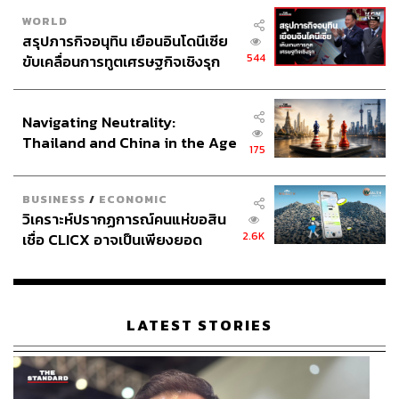
คุณเคยมาประเทศไทยไหม และอะไรคือสิ่งที่คุณชอบ
WORLD
เกี่ยวกับประเทศของเรา
สรุปภารกิจอนุทิน เยือนอินโดนีเซีย
544
ขับเคลื่อนการทูตเศรษฐกิจเชิงรุก
ประกาศหุ้นส่วนยุทธศาสตร์ไทย –
ฉันเคยมาประเทศไทยหลายครั้งแล้ว พูดเลยว่าเมืองไทยเป็น
อินโดนีเซีย
ประเทศที่น่าตื่นตาตื่นใจมาก ครั้งแรกที่ได้มีโอกาสมาเมือง
Navigating Neutrality:
ไทย ฉันลงใต้ไปเที่ยวที่เกาะสมุยแล้วก็รู้สึกทึ่งไปเลย ที่นั่น
Thailand and China in the Age
เหมือนสวรรค์บนดิน ทั้งความสวยงาม มีทั้งสัตว์ป่าตาม
175
of a New Global Order
ธรรมชาติ และภูมิทัศน์ทางนิเวศวิทยาของประเทศไทย ทุก
อย่างล้วนน่าทึ่งมาก ไม่เพียงแต่ความต่างจากโลกตะวันตก
BUSINESS
/
ECONOMIC
เท่านั้น แต่ที่นั่นยังคงอุดมสมบูรณ์อีกด้วย นอกจากนี้ สิ่งที่
วิเคราะห์ปรากฏการณ์คนแห่ขอสิน
ทำให้ฉันประทับใจมากที่สุดก็คือความใจดีของผู้คน ฉันยังคง
2.6K
เชื่อ CLICX อาจเป็นเพียงยอด
นึกถึงบรรยากาศแสนสงบและมิตรไมตรีของคนไทยที่พร้อม
ภูเขาน้ำแข็ง ของปัญหาหนี้ครัว
มอบให้ผู้อื่นอยู่เสมอ ทุกครั้งที่ฉันคิดถึงเมืองไทยก็อยากกลับ
เรือนไทยที่ถูกซุกไว้
มาเที่ยวอีก
LATEST STORIES
แอบบอกใบ้อะไรเกี่ยวกับคอลเล็กชัน Fall/Winter
2024 ที่กำลังจะมาถึงหน่อยได้ไหม