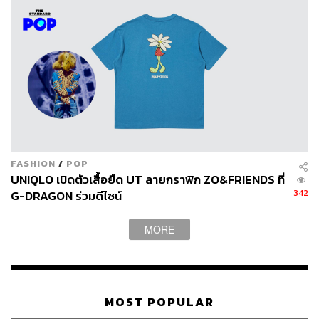
ชิ้นเอง อย่างเช่นเสื้อตัวนอก รวมถึงโค้ตและแจ็กเก็ต ก็ล้วนได้
รับการดีไซน์ด้วยความรู้สึกแบบยูนิเซ็กซ์ ดังนั้นฉันจึงสนุกกับ
การค้นพบสไตล์ใหม่ๆ ที่พวกเขาสไตลิ่งขึ้นมาก และหวังว่าจะ
ได้เห็นเพิ่มมากขึ้นอีกเร็วๆ นี้
รู้สึกอย่างไรเมื่อแบรนด์อย่าง UNIQLO ยังคงสนับสนุน
ดีไซเนอร์ผู้หญิงเช่นคุณด้วย
นี่คือสิ่งที่ฉันชื่นชม UNIQLO จากใจจริง ในวันที่ชื่อของผู้หญิง
FASHION
/
POP
ค่อยๆ หายไปจากหน้าอุตสาหกรรมแฟชั่น โดยเฉพาะอย่างยิ่ง
UNIQLO เปิดตัวเสื้อยืด UT ลายกราฟิก ZO&FRIENDS ที่
342
G-DRAGON ร่วมดีไซน์
ในกลุ่ม Top Tier ฉันรู้สึกดีใจและเป็นเกียรติอย่างสูงที่ได้รับ
เลือกให้เข้ามาทำสิ่งที่สามารถเข้าถึงผู้หญิงจำนวนมากได้
เช่นเดียวกับตอนที่ UNIQLO เลือก Jil Sander สร้างสรรค์
MORE
คอลเล็กชัน +J Jil Sander เป็นดีไซเนอร์ที่ฉันชื่นชมและ
นับถืออย่างมาก การที่ UNIQLO สามารถดึงเซนส์ทั้งในด้าน
ของสไตล์ ความรู้สึก รสนิยม รวมถึงความสุนทรีย์ของเธอ
ผ่านคอลเล็กชันเสื้อผ้าในราคาที่ทุกคนสามารถจับต้องได้นั้น
MOST POPULAR
ถือเป็นเรื่องมหัศจรรย์มาก แน่นอนว่านี่เป็นการเปลี่ยนแปลง