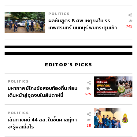
ชั่วคราว หลังเหตุใช้อาวุธปืนภายใน
ฐานะแม่ ภรรยา และดีไซเนอร์ คุณมีวิธีบริหาร Work-
โรงเรียนคลี่คลาย
Life Balance อย่างไร
POLITICS
ผลชันสูตร 8 ศพ เหตุยิงใน รร.
745
เทพศิรินทร์ นนทบุรี พบกระสุนเข้า
ฉันสนุกและเต็มที่กับทุกบทบาทในชีวิต และยิ่งฉันสนุกกับมัน
จุดสำคัญ ‘ศีรษะ-หน้าอก’ ครูถูกยิง
มากขึ้นเท่าไรก็ยิ่งต้องพยายามจัดการทุกอย่างให้ดีขึ้นเท่านั้น
4 นัด จากระยะไกล
ฉันคิดว่าสิ่งหนึ่งที่สำคัญมากในโลกยุคปัจจุบันคือคุณต้อง
พยายามปรับตัวและเปลี่ยนแปลงตามสภาพแวดล้อมของคุณ
ให้ได้ ซึ่งนั่นคือแนวทางที่ฉันยึดถือและปฏิบัติมาโดยตลอด
EDITOR'S PICKS
ฉันออกเดินทางไปยังเมืองต่างๆ ทำงานร่วมกับผู้คนมากมาย
ในวัฒนธรรมที่แตกต่างกันออกไป และ ณ ตอนนี้ฉันสามารถ
POLITICS
พูดได้ว่าฉันมีโอกาสได้เข้าไปทำงาน รวมถึงสัมผัสโลกแห่ง
มหากาพย์โกงข้อสอบท้องถิ่น ก่อน
อุตสาหกรรมแฟชั่นในทุกรูปแบบแล้ว สิ่งที่ฉันได้เรียนรู้มา
575
เดินหน้าสู่จุดจบในสัปดาห์นี้
ตลอดเส้นทางที่ผ่านมาคือ ความสามารถในการปรับตัวและ
ความสามารถในการยอมรับการเปลี่ยนแปลงที่จะมาถึงคือสิ่ง
สำคัญ และฉันคิดว่ามันคงยอดเยี่ยมมากถ้าวันหนึ่งจะมี
POLITICS
โอกาสถ่ายทอดสิ่งเหล่านี้ให้ลูกสาวของฉัน
เส้นทางคดี 44 สส. ในชั้นศาลฎีกา
211
จะรู้ผลเมื่อไร