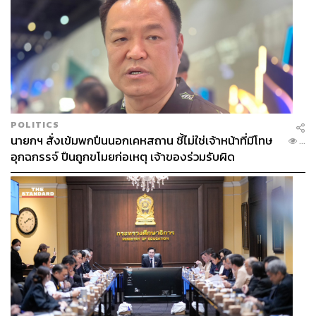
สำหรับคอลเล็กชัน UNIQLO : C Fall/Winter 2024 ฉัน
ออกแบบเสร็จหมดแล้ว และกำลังจะเริ่มถ่ายแคมเปญในอีก
ไม่กี่สัปดาห์ข้างหน้านี้ แอบใบ้ให้นิดหนึ่งว่ามันเป็นเหมือนการ
เปิดโลกและก้าวเข้าไปสู่พื้นที่ใหม่ๆ ที่ฉันไม่เคยได้ลองสัมผัส
มาก่อน ดังนั้นฉันจึงต้องขออุบเซอร์ไพรส์บางส่วนไว้ แต่บอก
เลยว่าฉันตื่นเต้นกับคอลเล็กชันที่จะถึงนี้มากๆ รับประกันว่า
จะต้องมีอะไรให้ว้าวแน่นอน
POLITICS
นายกฯ สั่งเข้มพกปืนนอกเคหสถาน ชี้ไม่ใช่เจ้าหน้าที่มีโทษ
...
อุกฉกรรจ์ ปืนถูกขโมยก่อเหตุ เจ้าของร่วมรับผิด