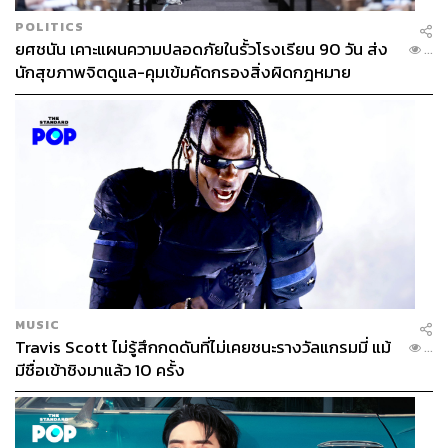
POLITICS
TAGS:
Uniqlo
Clare Waight Keller
Work-Life Balance
ยศชนัน เคาะแผนความปลอดภัยในรั้วโรงเรียน 90 วัน ส่ง
...
UNIQLO : C
นักสุขภาพจิตดูแล-คุมเข้มคัดกรองสิ่งผิดกฎหมาย
242
ABOUT THE AUTHOR
MUSIC
คริสตอฟเฟอร์ สเวนซัน
Travis Scott ไม่รู้สึกกดดันที่ไม่เคยชนะรางวัลแกรมมี่ แม้
...
บรรณาธิการแฟชั่นและคัลเจอร์ต่างประเทศ
มีชื่อเข้าชิงมาแล้ว 10 ครั้ง
ประจำสำนักข่าว THE STANDARD