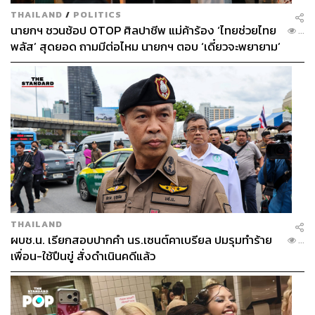
THAILAND
/
POLITICS
นายกฯ ชวนช้อป OTOP ศิลปาชีพ แม่ค้าร้อง ‘ไทยช่วยไทย
...
พลัส’ สุดยอด ถามมีต่อไหม นายกฯ ตอบ ‘เดี๋ยวจะพยายาม’
THAILAND
ผบช.น. เรียกสอบปากคำ นร.เซนต์คาเบรียล ปมรุมทำร้าย
...
เพื่อน-ใช้ปืนขู่ สั่งดำเนินคดีแล้ว