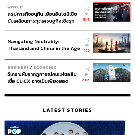
WORLD
สรุปภารกิจอนุทิน เยือนอินโดนีเซีย
546
ขับเคลื่อนการทูตเศรษฐกิจเชิงรุก
ประกาศหุ้นส่วนยุทธศาสตร์ไทย –
อินโดนีเซีย
Navigating Neutrality:
Thailand and China in the Age
182
of a New Global Order
BUSINESS
/
ECONOMIC
วิเคราะห์ปรากฏการณ์คนแห่ขอสิน
2.6K
เชื่อ CLICX อาจเป็นเพียงยอด
ภูเขาน้ำแข็ง ของปัญหาหนี้ครัว
เรือนไทยที่ถูกซุกไว้
LATEST STORIES