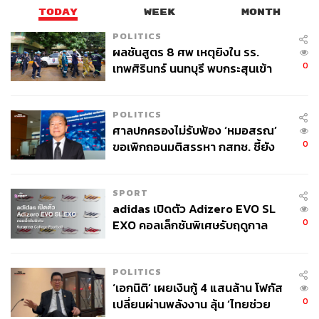
TODAY
WEEK
MONTH
POLITICS
ผลชันสูตร 8 ศพ เหตุยิงใน รร.
0
เทพศิรินทร์ นนทบุรี พบกระสุนเข้า
จุดสำคัญ ‘ศีรษะ-หน้าอก’ ครูถูกยิง
4 นัด จากระยะไกล
POLITICS
ศาลปกครองไม่รับฟ้อง ‘หมอสรณ’
0
ขอเพิกถอนมติสรรหา กสทช. ชี้ยัง
ไม่ใช่ผู้เดือดร้อนเสียหาย
SPORT
adidas เปิดตัว Adizero EVO SL
0
EXO คอลเล็กชันพิเศษรับฤดูกาล
College Football
POLITICS
‘เอกนิติ’ เผยเงินกู้ 4 แสนล้าน โฟกัส
0
เปลี่ยนผ่านพลังงาน ลุ้น ‘ไทยช่วย