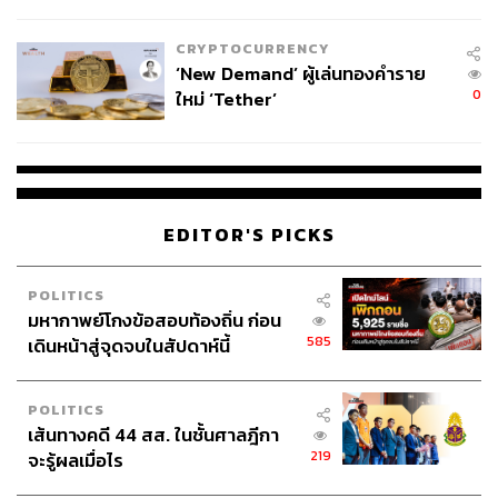
ไทยพลัส’ เฟส 2 รอประเมินความ
เหมาะสม
CRYPTOCURRENCY
‘New Demand’ ผู้เล่นทองคำราย
0
ใหม่ ‘Tether’
EDITOR'S PICKS
POLITICS
มหากาพย์โกงข้อสอบท้องถิ่น ก่อน
585
เดินหน้าสู่จุดจบในสัปดาห์นี้
POLITICS
เส้นทางคดี 44 สส. ในชั้นศาลฎีกา
219
จะรู้ผลเมื่อไร