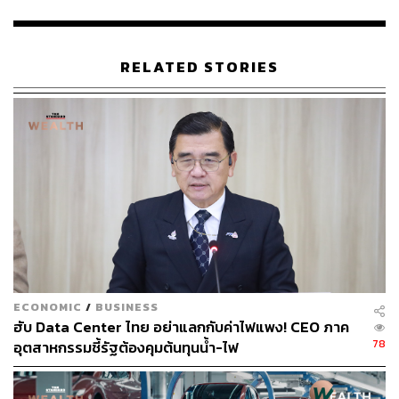
TAGS:
จันทบุรี
Soft Power
สภาอุตสาหกรรมแห่งประเทศไทย
นริศรา ศรีสันต์
RELATED STORIES
คณะกรรมการสถาบันพัฒนาอุตสาหกรรมสร้างสรรค์
และซอฟต์พาวเวอร์ (CISPI)
ทวี ปิยะวัฒนา
พิมพ์ใจ ลี้อิสสระนุกูล
252
ECONOMIC
/
BUSINESS
ฮับ Data Center ไทย อย่าแลกกับค่าไฟแพง! CEO ภาค
ABOUT THE AUTHOR
78
อุตสาหกรรมชี้รัฐต้องคุมต้นทุนน้ำ-ไฟ
THE STANDARD TEAM
กองบรรณาธิการ THE STANDARD