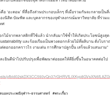
ือ ‘อะตอม’ ที่สื่อถึงส่วนประกอบเล็กๆ ที่เมื่อรวมกันจะกลายเป็นสิ่ง
ันของนิสิต บัณฑิต และบุคลากรของจุฬาลงกรณ์มหาวิทยาลัย ที่ร่วม
เทศ
ดอกไม้จากพลาสติกที่ใช้แล้ว นำกลับมาใช้ซ้ำให้เกิดประโยชน์สูงสุด
stainability และร้อยเรียงเป็นพวงดอกกล้วยไม้ที่ผลิบาน ดั่งโบรา
น แต่ดอกออกคราวไร งามเด่น การศึกษาปลูกปั้น เสร็จแล้วแสนงาม”
และยินดีนำไปปรับปรุงเพื่อพัฒนาต่อยอดให้ดียิ่งขึ้นในอนาคตต่อไป
l/posts/pfbid02skDX3CC593vQn37rGHRVfLiXKyp8GVsXN6fL8Z
r
ุตบอลประเพณีจุฬาฯ–ธรรมศาสตร์
พระเกี้ยว