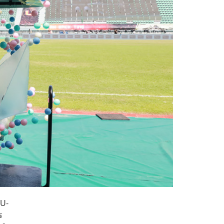
CU-
ร