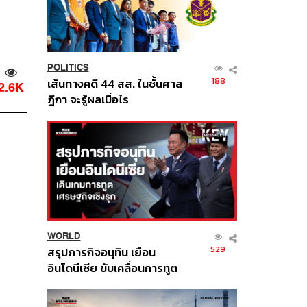
POLITICS
188
เส้นทางคดี 44 สส. ในชั้นศาล
2.6K
ฎีกา จะรู้ผลเมื่อไร
WORLD
529
สรุปภารกิจอนุทิน เยือน
อินโดนีเซีย ขับเคลื่อนการทูต
เศรษฐกิจเชิงรุก ประกาศหุ้น
ส่วนยุทธศาสตร์ไทย –