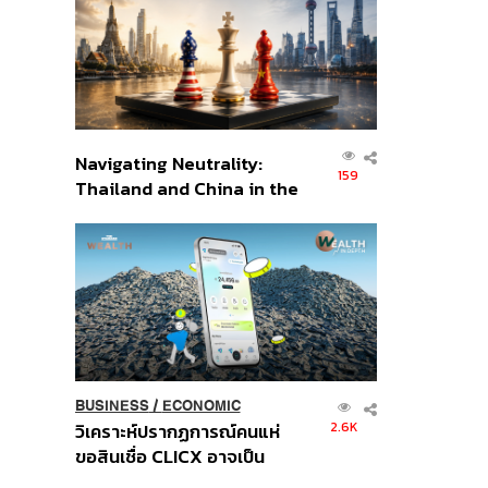
อินโดนีเซีย
Navigating Neutrality:
159
Thailand and China in the
Age of a New Global
Order
BUSINESS
/
ECONOMIC
2.6K
วิเคราะห์ปรากฏการณ์คนแห่
ขอสินเชื่อ CLICX อาจเป็น
เพียงยอดภูเขาน้ำแข็ง ของ