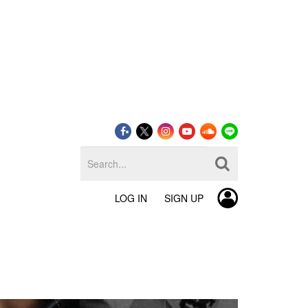
LOG IN
SIGN UP