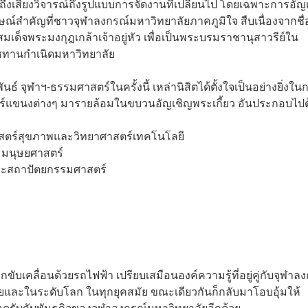
ถึงเสียงวิจารณ์ถึงรูปแบบการจัดงานที่เปลี่ยนไป โดยเฉพาะการอัญ
กษณ์สำคัญที่ชาวจุฬาลงกรณ์มหาวิทยาลัยภาคภูมิใจ สืบเนื่องจากชื่
็จพระมงกุฎเกล้าเจ้าอยู่หัว เพื่อเป็นพระบรมราชานุสาวรีย์ใน
าชทานกำเนิดมหาวิทยาลัย
ันธ์ จุฬาฯ-ธรรมศาสตร์
ในครั้งนี้ เหล่านิสิตได้ตั้งใจเป็นอย่างยิ่งใน
ร์แขนงต่างๆ มารายล้อมในขบวนอัญเชิญพระเกี้ยว อันประกอบไปด
าสตร์สุขภาพและวิทยาศาสตร์เทคโนโลยี
ะมนุษยศาสตร์
ละสถาปัตยกรรมศาสตร์
งถูกขับเคลื่อนด้วยรถไฟฟ้า เปรียบเสมือนองค์ความรู้ที่อยู่คู่กับจุฬาล
ยและในระดับโลก ในทุกยุคสมัย ขณะเดียวกันก็กลับมาโอบอุ้มให้
อดรับกับพันธกิจของจุฬาลงกรณ์มหาวิทยาลัยอีกด้วย