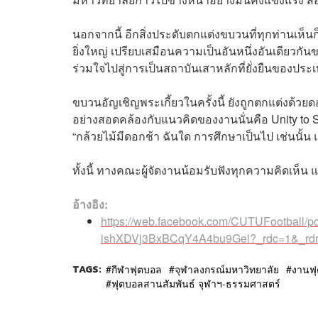
นอกจากนี้ อีกสิ่งประดับตกแต่งขบวนที่ทุกท่านเห็นก็ค
ยิ่งใหญ่ เปรียบเสมือนความเป็นอันหนึ่งอันเดียวก
ร่วมใจไปสู่การเป็นสถาบันเสาหลักที่ยั่งยืนของประ
ขบวนอัญเชิญพระเกี้ยวในครั้งนี้ ยังถูกตกแต่งด้วย
อย่างสอดคล้องกับแนวคิดของงานนั่นคือ Unity to Su
“กล้วยไม้มีดอกช้า ฉันใด การศึกษาเป็นไป เช่นนั้
ทั้งนี้ ทางคณะผู้จัดงานน้อมรับฟังทุกความคิดเห็น 
อ้างอิง:
https://web.facebook.com/CUTUFootbal
ishXDVj3BxBCqY4A4bu9Gel?_rdc=1&_rd
TAGS:
กีฬาฟุตบอล
จุฬาลงกรณ์มหาวิทยาลัย
งานฟ
ฟุตบอลสานสัมพันธ์ จุฬาฯ-ธรรมศาสตร์