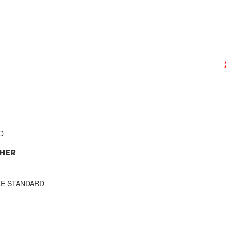
D
HER
THE STANDARD