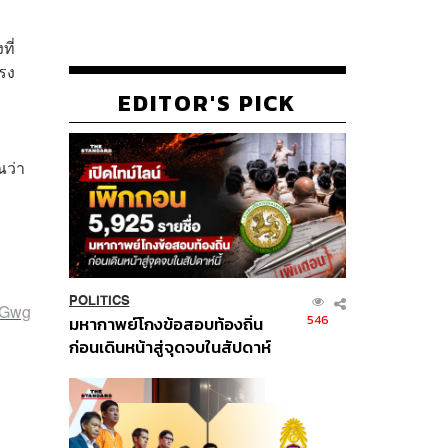
ที่
แรง
EDITOR'S PICK
ณว่า
POLITICS
GGwg
546
มหากาพย์โกงข้อสอบท้องถิ่น
ก่อนเดินหน้าสู่จุดจบในสัปดาห์
นี้