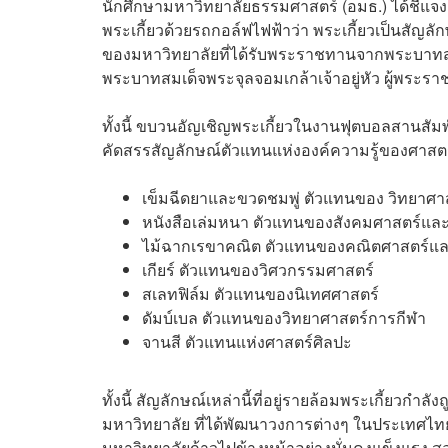
นักศึกษามหาวิทยาลัยธรรมศาสตร์ (อมธ.) ได้ชี้แจง
พระเกี้ยวด้วยรถกอล์ฟไฟฟ้าว่า พระเกี้ยวเป็นสัญลั
ของมหาวิทยาลัยที่ได้รับพระราชทานจากพระบาทสมเด
พระบาทสมเด็จพระจุลจอมเกล้าเจ้าอยู่หัว ผู้พระร
ทั้งนี้ ขบวนอัญเชิญพระเกี้ยวในงานฟุตบอล
สานสัมพ
คัดสรรสัญลักษณ์ตัวแทนแห่งองค์ความรู้ของศาสต
เข็มฉีดยาและขวดชมพู่ ตัวแทนของ วิทยาศ
หนังสือเล่มหนา ตัวแทนของสังคมศาสตร์แล
ไม้ฉากเรขาคณิต ตัวแทนของคณิตศาสตร์แ
เกียร์ ตัวแทนของวิศวกรรมศาสตร์
สเลทฟิล์ม ตัวแทนของนิเทศศาสตร์
ดัมบ์เบล ตัวแทนของวิทยาศาสตร์การกีฬา
จานสี ตัวแทนแห่งศาสตร์ศิลปะ
ทั้งนี้ สัญลักษณ์เหล่านี้ที่อยู่รายล้อมพระเกี้ยวกำลั
มหาวิทยาลัย ที่ได้พัฒนาวงการต่างๆ ในประเทศไท
มหาวิทยาลัยก้าวไปข้างหน้าอย่างมั่นคงแข็งแรง ส