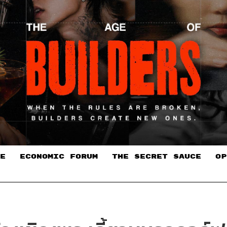
E
ECONOMIC FORUM
THE SECRET SAUCE​
OP