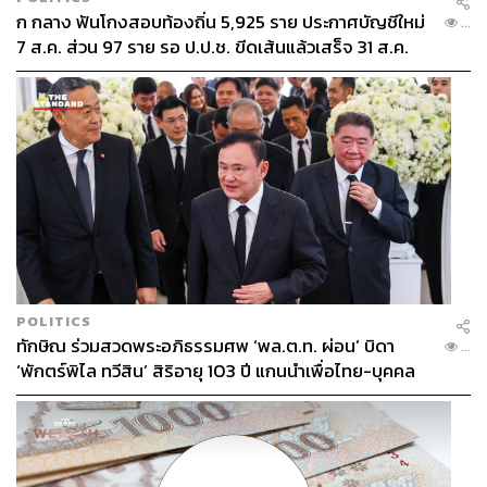
ก กลาง ฟันโกงสอบท้องถิ่น 5,925 ราย ประกาศบัญชีใหม่
...
7 ส.ค. ส่วน 97 ราย รอ ป.ป.ช. ขีดเส้นแล้วเสร็จ 31 ส.ค.
POLITICS
ทักษิณ ร่วมสวดพระอภิธรรมศพ ‘พล.ต.ท. ผ่อน’ บิดา
...
‘พักตร์พิไล ทวีสิน’ สิริอายุ 103 ปี แกนนำเพื่อไทย-บุคคล
หลากวงการร่วมอาลัย