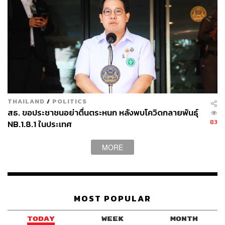
จำกัดการเดินทางอย่างเข้มงวด ซึ่งแม้ว่าทาง Apple จะไม่ได้
เปิดเผยว่าจะปิดไปจนถึงเมื่อไร แต่แถลงการณ์ของทางโฆษก
ของบริษัทระบุ ทางบริษัทจะเฝ้าติดตามสถานการณ์อย่างใกล้
ชิด และหวังว่าจะมีโอกาสกลับมาให้บริการแก่ลูกค้าในพื้นที่
ได้ภายในเร็ววัน
พิสูจน์อักษร: ลักษณ์นารา พักตร์เพียงจันทร์
THAILAND
/
POLITICS
อ้างอิง:
สธ. ขอประชาชนอย่าตื่นตระหนก หลังพบโควิดกลายพันธุ์
news.yahoo.com/9-countries-sacrificing-holidays-loc
83
NB.1.8.1 ในประเทศ
king-085800079.html?guccounter=1&guce_referrer=
aHR0cHM6Ly93d3cuZ29vZ2xlLmNvbS8&guce_refe
MORE
rrer_sig=AQAAAJsrhbIvMcL4CahrbudwWd1q7KHs5
qiibrOWzKdWGK7aESwDOEm51xNyU11F6zQB7V
pO20DM2HAUdpyV_iZFtxlNmYdX_rpXhQQ77XWE
4hrMzbQCYm_yFs7JjTMBwPy6YMQJXjHOHiVU2X
MOST POPULAR
HH6H81Dtqel0ISBiqFtKf509ri3d_I
www.reuters.com/article/us-apple-store-closures/app
TODAY
WEEK
MONTH
le-temporarily-shuts-california-stores-in-virus-surge-s