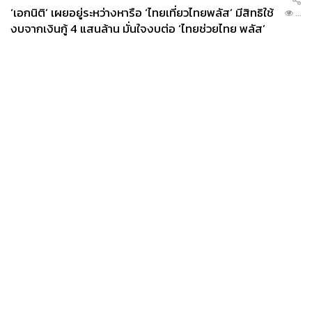
‘เอกนิติ’ เผยอยู่ระหว่างหารือ ‘ไทยเที่ยวไทยพลัส’ มีสิทธิใช้
...
งบจากเงินกู้ 4 แสนล้าน มั่นใจงบต่อ ‘ไทยช่วยไทย พลัส’
เฟส 2 มีเพียงพอ
News
Wealth
Pop
Podcast
Video
Now
Opinion
Careers
Events
Privacy
About
Contact
Policy
FOR
ADVERTISING
MEMBERSHIP