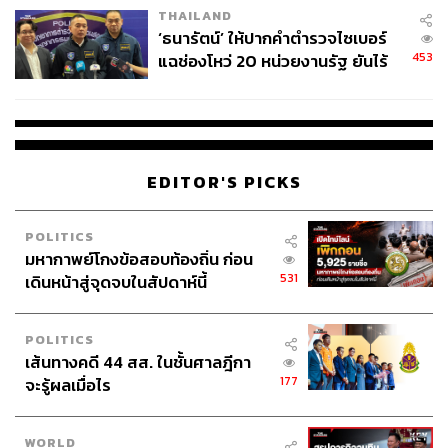
THAILAND
‘ธนารัตน์’ ให้ปากคำตำรวจไซเบอร์
ABOUT THE AUTHOR
453
แฉช่องโหว่ 20 หน่วยงานรัฐ ยันไร้
นัยทางการเมือง
THE STANDARD TEAM
กองบรรณาธิการ THE STANDARD
EDITOR'S PICKS
POLITICS
มหากาพย์โกงข้อสอบท้องถิ่น ก่อน
531
เดินหน้าสู่จุดจบในสัปดาห์นี้
POLITICS
เส้นทางคดี 44 สส. ในชั้นศาลฎีกา
177
จะรู้ผลเมื่อไร
WORLD