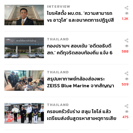
ome-in-uk-after-new-curbs-idUSKBN28T0XP
INTERVIEW
ไขรหัสตั้ง ผบ.ตร. ‘ความสามารถ
1.2K
vs อาวุโส’ และอนาคตการปฏิรูปสี
กากี กับ พล.ต.อ. เอก อังสนานนท์
สามารถติดตาม THE STANDARD WEALTH
ผ่านแอปพลิเคชันต่างๆ ที่คุณสะดวกหรือใช้งานอยู่แล้วได้เลย
THAILAND
กองปราบฯ สอบเข้ม ‘อดีตอธิบดี
588
สถ.’ คดีทุจริตสอบท้องถิ่น แจ้ง 6
ข้อหาหนัก จ่อชง ป.ป.ช. 12 ส.ค. นี้
THAILAND
TAGS:
เทศกาลคริสต์มาส
เชื้อไวรัสโคโรนา
สรุปมหากาพย์กล้องส่องพระ
509
ZEISS Blue Marine จากสัญญา
ผลิต 8.3 ล้าน สู่ข้อพิพาท ‘มา
เวลล์ฯ’ ฟ้อง ‘โทน บางแค’ ผิดนัด
THAILAND
จ่ายหนี้-แอบระบุแบรนด์
ครอบครัวรับร่าง ฮลุน โซโล่ แล้ว
475
เตรียมส่งชันสูตรหาสาเหตุการเสีย
ชีวิต
62