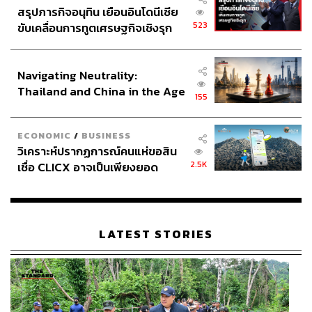
สรุปภารกิจอนุทิน เยือนอินโดนีเซีย
523
ขับเคลื่อนการทูตเศรษฐกิจเชิงรุก
ประกาศหุ้นส่วนยุทธศาสตร์ไทย –
อินโดนีเซีย
Navigating Neutrality:
Thailand and China in the Age
155
of a New Global Order
ECONOMIC
/
BUSINESS
วิเคราะห์ปรากฏการณ์คนแห่ขอสิน
2.5K
เชื่อ CLICX อาจเป็นเพียงยอด
ภูเขาน้ำแข็ง ของปัญหาหนี้ครัว
เรือนไทยที่ถูกซุกไว้
LATEST STORIES