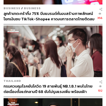
ด้านตุรกี ประเทศมุสลิมหนึ่งเดียวที่ติดกับยุโรป เตรียม
ประกาศใช้มาตรการล็อกดาวน์ตั้งแต่เวลา 21.00 น. ของวันที่
BUSINESS
/
BUSINESS
31 ธันวาคม 2563 ถึงเวลา 05.00 น. ของวันที่ 4 มกราคม
ลูกค้าเทตะกร้าทิ้ง 75% บีบแบรนด์หั่นงบสร้างภาพลักษณ์
2564 โดยจะมีผลบังคับใช้กับพลเรือนของประเทศเท่านั้น นัก
356
โยกเงินซบ TikTok-Shopee คาดงบการตลาดไทยติดลบ
ท่องเที่ยวต่างชาติที่เดินทางมาเที่ยวตุรกีในช่วงปีใหม่ ยัง
ครั้งแรกในรอบ 14 ปี
สามารถเดินชมเมืองยามว่างได้
ขณะที่ไทยเอง นอกจากประกาศล็อกดาวน์จังหวัดสมุทรสาคร
แล้ว ทางกรุงเทพมหานครยังขอให้งดจัดงานกิจกรรมปีใหม่
พร้อมทั้งขอความร่วมมือภาคเอกชนทุกแห่งให้งดจัดกิจกรรม
ปีใหม่ด้วย แต่หากสถานที่ใดยังยืนยันจะจัด ก็ต้องยื่นขอ
อนุญาตกับสำนักอนามัยของ กทม. พร้อมกำหนดแผนควบคุม
โรคเคร่งครัด
ขณะเดียวกันมีรายงานว่า Apple ผู้ผลิตสมาร์ทโฟนและ
THAILAND
กรมควบคุมโรคยันโควิด 19 สายพันธุ์ NB.1.8.1 พบในไทย
อุปกรณ์เทคโนโลยีสารสนเทศชั้นนำของสหรัฐฯ ประกาศปิด
102
ต่อเนื่องตั้งแต่กลางปี 68 ยังไม่รุนแรงเพิ่ม พร้อมเฝ้า
ร้านสาขาของตน 53 แห่งในรัฐแคลิฟอร์เนีย และอีก 16 แห่ง
ระวัง-ติดตามใกล้ชิด
ทั่วประเทศอังกฤษเป็นการชั่วคราว หลังตัวเลขผู้ติดโควิด-19
เพิ่มสูงขึ้น และทางการประกาศยกระดับมาตรการล็อกดาวน์