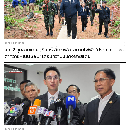
POLITICS
มท. 2 ลุยชายแดนสุรินทร์ สั่ง กฟภ. ขยายไฟฟ้า ‘ปราสาท
...
ตาควาย–เนิน 350’ เสริมความมั่นคงชายแดน
POLITICS