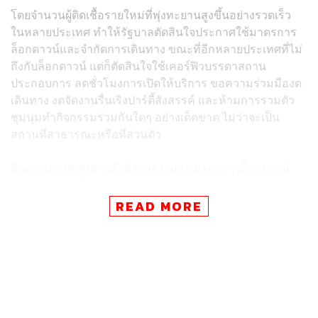
โดยจำนวนผู้ติดเชื้อรายใหม่ที่พุ่งทะยานสูงขึ้นอย่างรวดเร็ว
ในหลายประเทศ ทำให้รัฐบาลตัดสินใจประกาศใช้มาตรการ
ล็อกดาวน์และจำกัดการเดินทาง ขณะที่อีกหลายประเทศที่ไม่
ถึงกับล็อกดาวน์ แต่ก็ตัดสินใจใช้เคอร์ฟิวบรรดาสถาน
ประกอบการ ลดชั่วโมงการเปิดให้บริการ ขอความร่วมมืองด
เดินทาง งดจัดงานรื่นเริงปาร์ตี้สังสรรค์ และห้ามการรวมตัว
ชุมนุมทำกิจกรรมร่วมกันใดๆ อย่างเด็ดขาด ไม่ว่าจะเป็น
สถานที่สาธารณะหรือที่ส่วนตัว
สื่อต่างประเทศหลายสำนักรายงานว่า มาตรการล็อกดาวน์
ส่วนใหญ่จะอยู่ในภูมิภาคยุโรป โดยเริ่มต้นกันที่ประเทศ
เยอรมนี ที่ประกาศล็อกดาวน์ทั่วประเทศตั้งแต่วันที่ 16
READ MORE
ธันวาคม 2563 ถึง 10 มกราคม 2564 ร้านค้าที่ไม่จำเป็น รวม
ถึงร้านทำผม โรงเรียน ร้านอาหาร บาร์ และศูนย์นันทนาการ
ต่างๆ ต้องปิดยาว ขณะเดียวกันก็ให้สามารถรวมตัวกันภายใน
บ้านไม่เกิน 5 คน
มาต่อกันที่อังกฤษ ที่นายกรัฐมนตรีบอริส จอห์นสัน เพิ่งจะ