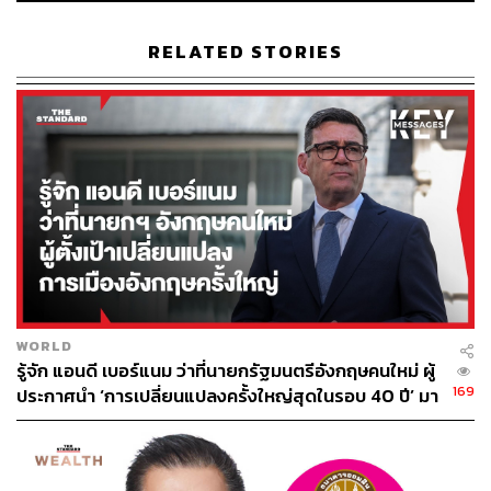
ธันวาคม 2563 ถึง 17 มกราคม 2564 และมีคำสั่งพิเศษห้าม
เดินทางต่างเมือง ตั้งแต่เวลา 19.00 น. ของคืนส่งท้ายปีเก่า ไป
RELATED STORIES
จนถึง 06.00 น. ของวันปีใหม่ และปาร์ตี้ฉลองใดๆ ต้องจำกัดผู้
เข้าร่วมไม่เกิน 5 คน รวมถึงนักเรียนอายุต่ำกว่า 16 ปี ไม่
สามารถออกจากบ้านหากไม่ได้รับอนุญาตจากผู้ปกครอง
มาต่อกันที่เนเธอร์แลนด์ รัฐบาลประกาศให้ร้านค้าทุกแห่งที่
ไม่จำเป็นปิดให้บริการ รวมถึงขอความร่วมมือประชาชนใน
อยู่แต่ในบ้านตั้งแต่วันที่ 14 ธันวาคม 2563 ถึง 19 มกราคม
2564 และการเฉลิมฉลองใดๆ ห้ามรับแขกเกิน 2 คน ขณะที่
ในวันคริสต์มาสอีฟ สามารถรับแขกได้ไม่เกิน 3 คน
สำหรับโรมาเนีย รัฐบาลประกาศขยายระยะเวลาล็อกดาวน์
WORLD
ยาวไปจนถึง 15 มกราคม 2564 ควบคู่ไปกับการมาตรการ
รู้จัก แอนดี เบอร์แนม ว่าที่นายกรัฐมนตรีอังกฤษคนใหม่ ผู้
เคอร์ฟิวระหว่างเวลา 23.00-05.00 น. ของทุกวัน ประชาชน
169
ประกาศนำ ‘การเปลี่ยนแปลงครั้งใหญ่สุดในรอบ 40 ปี’ มา
ต้องสวมหน้ากากอนามัยทุกครั้งเมื่ออยู่ในที่สาธารณะ และ
สู่การเมืองอังกฤษ
งดจัดปาร์ตี้คริสต์มาสอย่างเด็ดขาด ส่วนใครก็ตามที่ละเมิด
กฎหมาย จะโดนปรับเป็นเงินสูงสุด 3,800 ดอลลาร์สหรัฐ