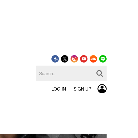
LOG IN
SIGN UP