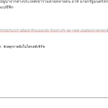
ยมีผู้นำจากต่างประเทศเข้าร่วมด้วยหลายคน อาทิ นายกรัฐมนตรีส
นแปซิฟิก
ristchurch-attack-thousands-flood-city-as-new-zealand-remem
n
เหตุกราดยิงในไครสต์เชิร์ช