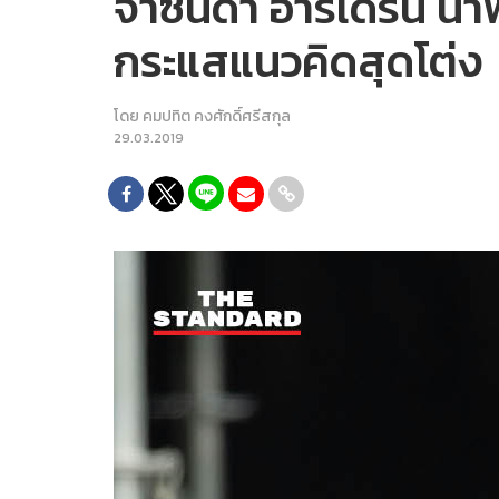
จาซินดา อาร์เดิร์น นำพ
กระแสแนวคิดสุดโต่ง
โดย
คมปทิต คงศักดิ์ศรีสกุล
29.03.2019