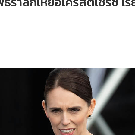
ิธีรำลึกเหยื่อไครสต์เชิร์ช เร