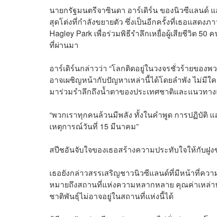
นายกรัฐมนตรีจาซินดา อาร์เดิร์น ของนิวซีแลนด์ แส
สุดโต่งที่กำลังขยายตัว ซึ่งเป็นอีกครั้งที่เธอแสด
Hagley Park เพื่อร่วมพิธีรำลึกเหยื่อผู้เสียชีวิต 50
ที่ผ่านมา
อาร์เดิร์นกล่าวว่า “โลกติดอยู่ในวงจรชั่วร้ายของพวก
อาจเผชิญหน้ากับปัญหาเหล่านี้ได้โดยลำพัง ไม่มีใ
มาร่วมรำลึกถึงน้ำตาของประเทศชาติและแนวทางแก้
“พวกเราทุกคนล้วนมีพลัง ทั้งในคำพูด การปฏิบัติ แ
เหตุการณ์วันที่ 15 มีนาคม”
สปีชอันจับใจของเธอสร้างความประทับใจให้กับฝูงชน
เธอยังกล่าวสรรเสริญชาวนิวซีแลนด์ที่มีหน้าที่ควา
หมายถึงสถานที่แห่งความหลากหลาย คุณค่าเหล่านั้นแ
ชาติพันธุ์ไม่อาจอยู่ในสถานที่แห่งนี้ได้