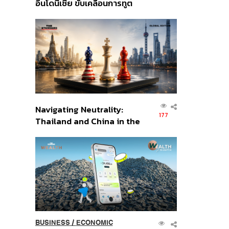
อินโดนีเซีย ขับเคลื่อนการทูต
เศรษฐกิจเชิงรุก ประกาศหุ้น
ส่วนยุทธศาสตร์ไทย –
อินโดนีเซีย
Navigating Neutrality:
177
Thailand and China in the
Age of a New Global
Order
BUSINESS
/
ECONOMIC