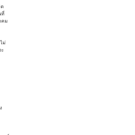
ิด
ที่
นาคม
ไม่
จะ
ง