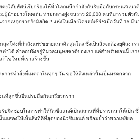
ดงวิสัยทัศน์เรียกร้องให้ทั่วโลกผนึกกำลังกันรับมือกับกระแสแนวค
งภาวะผู้นำอย่างโดดเด่น ท่ามกลางฝูงชนราว 20,000 คนที่มารวมตัวกัน
 คนจากเหตุกราดยิงมัสยิด 2 แห่งในเมืองไครสต์เชิร์ชเมื่อวันที่ 15 มี
สุดโต่งที่กำลังแพร่ขยายแนวคิดสุดโต่ง ซึ่งเป็นสิ่งจะต้องยุติลง เรา
ครทำได้ คำตอบจึงอยู่ที่มวลมนุษยชาติของเรา แต่สำหรับตอนนี้ เรา
ไขใหม่ที่เราสร้างขึ้น
ละการทำสิ่งที่เมตตาในทุกๆ วัน ขอให้สิ่งเหล่านั้นเป็นมรดกจาก
ที่ลุกขึ้นยืนปรบมือกันเกรียวกราว
มรับผิดชอบในการทำให้นิวซีแลนด์เป็นสถานที่ที่ปรารถนาให้เป็น ซึ่
สดงให้เห็นสิ่งที่ดีที่สุดของนิวซีแลนด์ พร้อมย้ำว่าพวกเหยียด