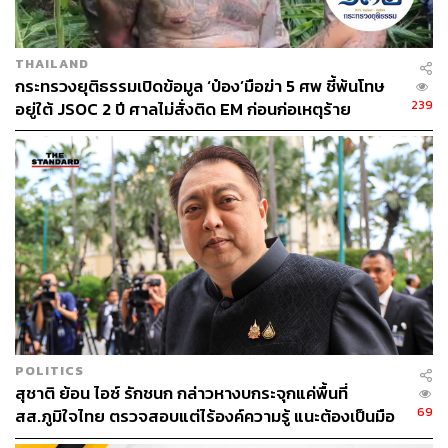
THAILAND
กระทรวงยุติธรรมเปิดข้อมูล ‘ป๋อง’มือฆ่า 5 ศพ ชี้พ้นโทษ
239
อยู่ใต้ JSOC 2 ปี ศาลไม่สั่งติด EM ก่อนก่อเหตุร้าย
1.9K
ABOUT THE AUTHOR
THE STANDARD TEAM
กองบรรณาธิการ THE STANDARD
ABOUT THE PHOTOGRAPHER
ฐานิส สุดโต
บรรณาธิการภาพ ประจำสำนักข่าว THE
POLITICS
STANDARD
สุชาติ ย้อน ไอซ์ รักชนก กล่าวหางบกระจุกแค่พื้นที่
69
สส.ภูมิใจไทย ตรวจสอบแต่ไร้องค์ความรู้ แนะต้องเป็นมือ
อาชีพกว่านี้