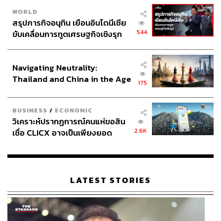
WORLD
สรุปภารกิจอนุทิน เยือนอินโดนีเซีย
544
ขับเคลื่อนการทูตเศรษฐกิจเชิงรุก
ประกาศหุ้นส่วนยุทธศาสตร์ไทย –
อินโดนีเซีย
Navigating Neutrality:
Thailand and China in the Age
175
of a New Global Order
BUSINESS
/
ECONOMIC
วิเคราะห์ปรากฏการณ์คนแห่ขอสิน
2.6K
เชื่อ CLICX อาจเป็นเพียงยอด
ภูเขาน้ำแข็ง ของปัญหาหนี้ครัว
เรือนไทยที่ถูกซุกไว้
LATEST STORIES