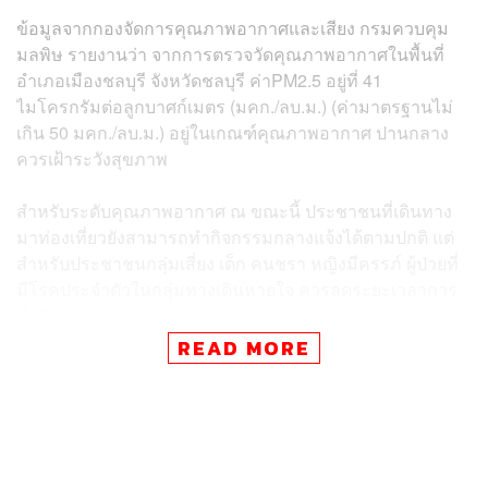
ข้อมูลจากกองจัดการคุณภาพอากาศและเสียง กรมควบคุม
มลพิษ รายงานว่า จากการตรวจวัดคุณภาพอากาศในพื้นที่
อำเภอเมืองชลบุรี จังหวัดชลบุรี ค่าPM2.5 อยู่ที่ 41
ไมโครกรัมต่อลูกบาศก์เมตร (มคก./ลบ.ม.) (ค่ามาตรฐานไม่
เกิน 50 มคก./ลบ.ม.) อยู่ในเกณฑ์คุณภาพอากาศ ปานกลาง
ควรเฝ้าระวังสุขภาพ
สำหรับระดับคุณภาพอากาศ ณ ขณะนี้ ประชาชนที่เดินทาง
มาท่องเที่ยวยังสามารถทำกิจกรรมกลางแจ้งได้ตามปกติ แต่
สำหรับประชาชนกลุ่มเสี่ยง เด็ก คนชรา หญิงมีครรภ์ ผู้ป่วยที่
มีโรคประจำตัวในกลุ่มทางเดินหายใจ ควรลดระยะเวลาการ
ทำกิจกรรมกลางแจ้ง
READ MORE
ทั้งนี้ สำนักงานพัฒนาเทคโนโลยีอวกาศและภูมิสารสนเทศ
(องค์การมหาชน) หรือ GISTDA รายงานว่า ในภาพรวมของ
ประเทศมีค่าฝุ่นละออง PM2.5 สูงขึ้น โดยเฉพาะในพื้นที่ภาค
เหนือเกือบทั้งหมดมีค่าฝุ่นอยู่ในระดับสีส้ม (เริ่มส่งผลกระทบ
ต่อสุขภาพ) และสีแดง (ส่งผลกระทบต่อสุขภาพ) ทั้งยังพบว่า