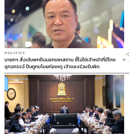
POLITICS
นายกฯ สั่งเข้มพกปืนนอกเคหสถาน ชี้ไม่ใช่เจ้าหน้าที่มีโทษ
...
อุกฉกรรจ์ ปืนถูกขโมยก่อเหตุ เจ้าของร่วมรับผิด