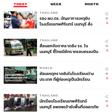
TODAY
WEEK
MONTH
THAILAND
รอง ผบ.ตร. บัญชาการเหตุยิง
0
โรงเรียนเทพศิรินทร์ นนทบุรี สั่ง
ค้นหา 2 รอบยืนยันไร้คนติดค้าง พบ
ศพปู่-ย่าที่บ้านพักผู้ก่อเหตุ
THAILAND
สื่อนอกจับตากราดยิง รร. ใน
0
นนทบุรี ชี้ไทยมีอัตราครอบครองปืน
สูงในระดับต้นของภูมิภาค
WORLD
ย้อนเหตุกราดยิงในโรงเรียนต่าง
0
ประเทศ ที่ผู้ก่อเหตุเป็นนักเรียน
THAILAND
นักเรียนโรงเรียนเทพศิรินทร์
0
นนทบุรี อพยพเข้ายังพื้นที่ปลอดภัย