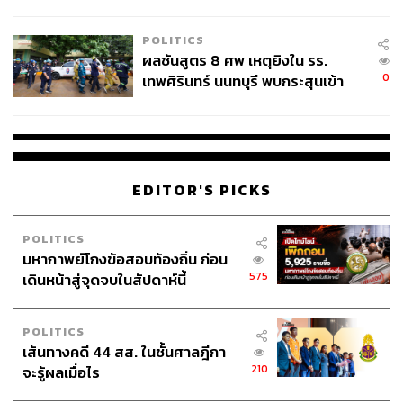
ชั่วคราว หลังเหตุใช้อาวุธปืนภายใน
โรงเรียนคลี่คลาย
POLITICS
ผลชันสูตร 8 ศพ เหตุยิงใน รร.
0
เทพศิรินทร์ นนทบุรี พบกระสุนเข้า
จุดสำคัญ ‘ศีรษะ-หน้าอก’ ครูถูกยิง
4 นัด จากระยะไกล
EDITOR'S PICKS
POLITICS
มหากาพย์โกงข้อสอบท้องถิ่น ก่อน
575
เดินหน้าสู่จุดจบในสัปดาห์นี้
POLITICS
เส้นทางคดี 44 สส. ในชั้นศาลฎีกา
210
จะรู้ผลเมื่อไร