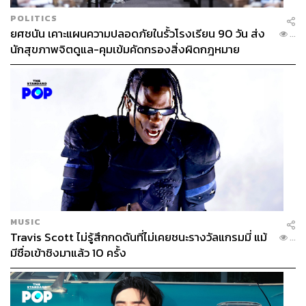
POLITICS
ยศชนัน เคาะแผนความปลอดภัยในรั้วโรงเรียน 90 วัน ส่ง
...
นักสุขภาพจิตดูแล-คุมเข้มคัดกรองสิ่งผิดกฎหมาย
MUSIC
Travis Scott ไม่รู้สึกกดดันที่ไม่เคยชนะรางวัลแกรมมี่ แม้
...
มีชื่อเข้าชิงมาแล้ว 10 ครั้ง