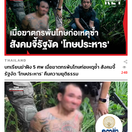
THAILAND
บทเรียนฆ่าฝัง 5 ศพ เมื่อฆาตกรพ้นโทษก่อเหตุซ้ำ สังคมจี้
248
รัฐงัด ‘โทษประหาร’ คืนความยุติธรรม
TAGS:
สถานการณ์ฝุ่น PM2.5
คุณภาพอากาศ
สำนักงานพัฒนาเทคโนโลยีอวกาศและภูมิสารสนเทศ
(องค์การมหาชน)
ชลบุรี
กรมควบคุมมลพิษ
มลพิษทางอากาศ
ฝุ่นละอองขนาดเล็ก
PM2.5