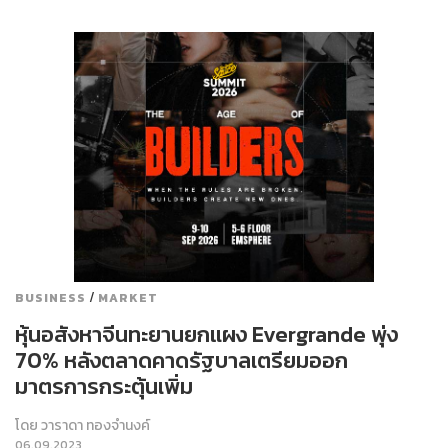
/
BUSINESS
MARKET
หุ้นอสังหาจีนทะยานยกแผง Evergrande พุ่ง
70% หลังตลาดคาดรัฐบาลเตรียมออก
มาตรการกระตุ้นเพิ่ม
โดย
วาราดา ทองจำนงค์
06.09.2023