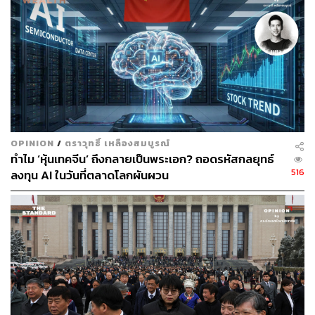
68
ABOUT THE AUTHOR
วาราดา ทองจำนงค์
Content Creator สำนักข่าว THE
STANDARD WEALTH
OPINION
/
ตราวุทธิ์ เหลืองสมบูรณ์
ทำไม ‘หุ้นเทคจีน’ ถึงกลายเป็นพระเอก? ถอดรหัสกลยุทธ์
516
ลงทุน AI ในวันที่ตลาดโลกผันผวน