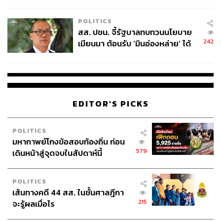
ไทยพลัส’ เฟส 2 รอประเมินความ
เหมาะสม
POLITICS
สส. ปชน. จี้รัฐบาลทบทวนนโยบาย
242
เมียนมา ต้อนรับ ‘มินอ่องหล่าย’ ได้
แค่สัญญาว่างเปล่า
EDITOR'S PICKS
POLITICS
มหากาพย์โกงข้อสอบท้องถิ่น ก่อน
579
เดินหน้าสู่จุดจบในสัปดาห์นี้
POLITICS
เส้นทางคดี 44 สส. ในชั้นศาลฎีกา
215
จะรู้ผลเมื่อไร