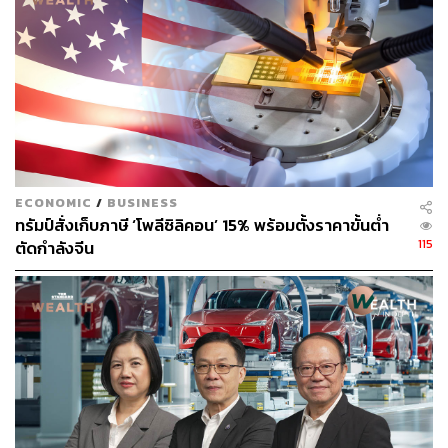
173
ABOUT THE AUTHOR
ECONOMIC
/
BUSINESS
ตฤณ ตารพล
ทรัมป์สั่งเก็บภาษี ‘โพลีซิลิคอน’ 15% พร้อมตั้งราคาขั้นต่ำ
Junior Content Creator ประจำกอง
115
ตัดกำลังจีน
บรรณาธิการข่าว THE STANDARD
WEALTH