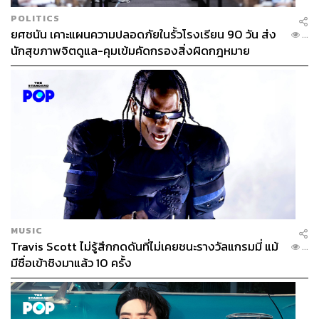
POLITICS
ยศชนัน เคาะแผนความปลอดภัยในรั้วโรงเรียน 90 วัน ส่ง
...
นักสุขภาพจิตดูแล-คุมเข้มคัดกรองสิ่งผิดกฎหมาย
MUSIC
Travis Scott ไม่รู้สึกกดดันที่ไม่เคยชนะรางวัลแกรมมี่ แม้
...
มีชื่อเข้าชิงมาแล้ว 10 ครั้ง