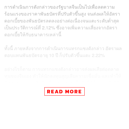
การดำเนินการดังกล่าวของรัฐบาลจีนเป็นไปเพื่อลดความ
ร้อนแรงของราคาพันธบัตรที่ปรับตัวขึ้นสูง จนส่งผลให้อัตรา
ดอกเบี้ยของพันธบัตรลดลงอย่างต่อเนื่องจนแตะระดับต่ำสุด
เป็นประวัติการณ์ที่ 2.12% ซึ่งอาจเพิ่มความเสี่ยงจากอัตรา
ดอกเบี้ยให้กับธนาคารเหล่านี้
ทั้งนี้ ภายหลังจากการดำเนินการแทรกแซงดังกล่าว อัตราผล
ตอบแทนพันธบัตรอายุ 10 ปี ก็ปรับตัวขึ้นแตะ 2.22%
อย่างไรก็ตาม การแทรกแซงดังกล่าวอาจส่งผลเสียต่อตลาด
ทุนของจีนเอง ทำให้นักลงทุนสูญเสียความเชื่อมั่น และทำให้
นักลงทุนต่างชาติหลีกเลี่ยงการลงทุนในจีนได้ โดยผลเสียได้
สะท้อนออกมาผ่านตัวเลขเงินทุนไหลออกของจีนที่สูงขึ้นเป็น
READ MORE
ประวัติการณ์ในช่วงสัปดาห์ก่อน
Mark Cranfield นักวิเคราะห์จาก Bloomberg ชี้ว่า การ
แทรกแซงเหล่านี้จะลดความโปร่งใสของการลงทุนในจีน ซึ่ง
เป็นสิ่งสำคัญต่อนักลงทุน และทำให้นักลงทุนเลือกที่จะไป