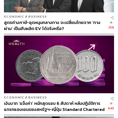
ECONOMIC
/
BUSINESS
สูตรถ่างภาษี-อุดหนุนกลางทาง จะเปลี่ยนไทยจาก ‘ทาง
258
ผ่าน’ เป็นฮับผลิต EV ได้จริงหรือ?
ECONOMIC
/
BUSINESS
เงินบาท ‘แข็งค่า’ หนักสุดรอบ 6 สัปดาห์ หลังปฏิบัติการ
640
แทรกแซงเยนของสหรัฐฯ-ญี่ปุ่น Standard Chartered
เปิดเป้าสิ้นปีนี้จ่อแข็งต่อแตะ 32.50 บาทต่อดอลลาร์