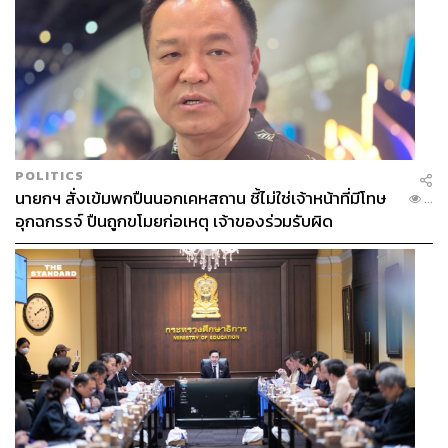
POLITICS
นายกฯ สั่งเข้มพกปืนนอกเคหสถาน ชี้ไม่ใช่เจ้าหน้าที่มีโทษ
...
อุกฉกรรจ์ ปืนถูกขโมยก่อเหตุ เจ้าของร่วมรับผิด