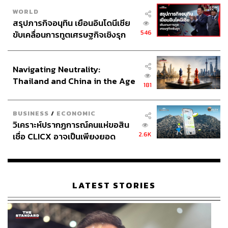
WORLD
สรุปภารกิจอนุทิน เยือนอินโดนีเซีย
546
ขับเคลื่อนการทูตเศรษฐกิจเชิงรุก
ประกาศหุ้นส่วนยุทธศาสตร์ไทย –
อินโดนีเซีย
Navigating Neutrality:
Thailand and China in the Age
181
of a New Global Order
BUSINESS
/
ECONOMIC
วิเคราะห์ปรากฏการณ์คนแห่ขอสิน
2.6K
เชื่อ CLICX อาจเป็นเพียงยอด
ภูเขาน้ำแข็ง ของปัญหาหนี้ครัว
เรือนไทยที่ถูกซุกไว้
LATEST STORIES