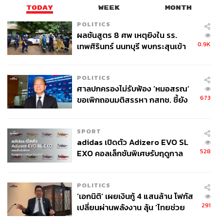
TODAY
WEEK
MONTH
POLITICS
ผลชันสูตร 8 ศพ เหตุยิงใน รร.
0.9K
เทพศิรินทร์ นนทบุรี พบกระสุนเข้า
จุดสำคัญ ‘ศีรษะ-หน้าอก’ ครูถูกยิง
4 นัด จากระยะไกล
POLITICS
ศาลปกครองไม่รับฟ้อง ‘หมอสรณ’
673
ขอเพิกถอนมติสรรหา กสทช. ชี้ยัง
ไม่ใช่ผู้เดือดร้อนเสียหาย
SPORT
adidas เปิดตัว Adizero EVO SL
528
EXO คอลเล็กชันพิเศษรับฤดูกาล
College Football
POLITICS
‘เอกนิติ’ เผยเงินกู้ 4 แสนล้าน โฟกัส
291
เปลี่ยนผ่านพลังงาน ลุ้น ‘ไทยช่วย