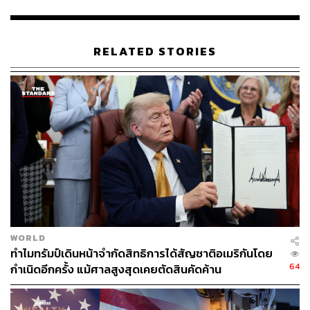
อ้างอิง:
https://www.bloomberg.com/news/articles/2024-08-1
3/china-goes-to-new-extremes-in-crackdown-on-bon
RELATED STORIES
d-market-frenzy?srnd=homepage-asia&sref=CVqPB
MVg
สามารถติดตาม THE STANDARD WEALTH
ผ่านแอปพลิเคชันต่างๆ ที่คุณสะดวกหรือใช้งานอยู่แล้วได้เลย
TAGS:
พันธบัตรรัฐบาล
ดอกเบี้ยพันธบัตร
WORLD
พันธบัตรรัฐบาลจีน
China
รัฐบาลจีน
ดอกเบี้ย
ทำไมทรัมป์เดินหน้าจำกัดสิทธิการได้สัญชาติอเมริกันโดย
Bond Yield
64
กำเนิดอีกครั้ง แม้ศาลสูงสุดเคยตัดสินคัดค้าน