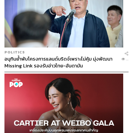
POLITICS
อนุทินย้ำพับโครงการแลนด์บริดจ์เพราะไม่คุ้ม มุ่งพัฒนา
...
Missing Link รองรับอ่าวไทย-อันดามัน