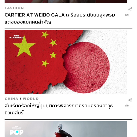
FASHION
CARTIER AT WEIBO GALA เครื่องประดับบนลุคพรม
...
แดงของแขกคนสำคัญ
CHINA
/
WORLD
จีนเรียกร้องให้ญี่ปุ่นยุติการพิจารณาครอบครองอาวุธ
...
นิวเคลียร์