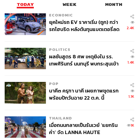
TODAY
WEEK
MONTH
ECONOMIC
ยุคใหม่รถ EV ราคาเริ่ม (ถูก) กว่า
2.4K
รถไฮบริด หลังต้นทุนแบตเตอรี่ลด
ลง - จีนแห่บุกตลาดเกิดใหม่
POLITICS
ผลชันสูตร 8 ศพ เหตุยิงใน รร.
1.4K
เทพศิรินทร์ นนทบุรี พบกระสุนเข้า
จุดสำคัญ ‘ศีรษะ-หน้าอก’ ครูถูกยิง
4 นัด จากระยะไกล
POP
นาคี๓ ครุฑา นาคี เผยภาพชุดแรก
1.1K
พร้อมปักวันฉาย 22 ต.ค. นี้
THAILAND
เมื่อถนนกลายเป็นรันเวย์ ‘แยกริน
1K
คำ’ จัด LANNA HAUTE