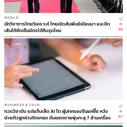
86
WORLD
ABOUT THE AUTHOR
นักวิชาการไทยวิเคราะห์ ไทยเปิดสัมพันธ์เมียนมา แนะขีด
55
เส้นให้ชัดเป็นมิตรได้ถึงจุดไหน
ถนัดกิจ จันกิเสน
Content Creator ประจำกองบรรณาธิการ
THE STANDARD WEALTH ผู้เสพติดโลก
ธุรกิจ การตลาด เทคโนโลยี และชอบสำรวจ
โลกออฟไลน์และออนไลน์มาถอดรหัสความ
เคลื่อนไหวให้เป็นเรื่องเข้าใจง่าย สนุก และได้
ไอเดียใหม่ๆ
BUSINESS
/
TECH
กวดวิชาดับ แต่แท็บเล็ต AI โต ผู้ปกครองจีนแห่ซื้อ หวัง
67
ช่วยติวลูกช่วงปิดเทอม ดันยอดขายพุ่งทะลุ 7 ล้านเครื่อง