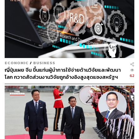
www.wsj.com/world/china/china-bans-iphone-use-for
-government-officials-at-work-635fe2f8
สามารถติดตาม THE STANDARD WEALTH
ผ่านแอปพลิเคชันต่างๆ ที่คุณสะดวกหรือใช้งานอยู่แล้วได้เลย
ECONOMIC
/
BUSINESS
ญี่ปุ่นเผย จีน ขึ้นแท่นผู้นำการใช้จ่ายด้านวิจัยและพัฒนา
62
โลก กวาดสัดส่วนงานวิจัยถูกอ้างอิงสูงสุดแซงสหรัฐฯ
TAGS:
China
iPhone
จีนแบน iPhone
Apple