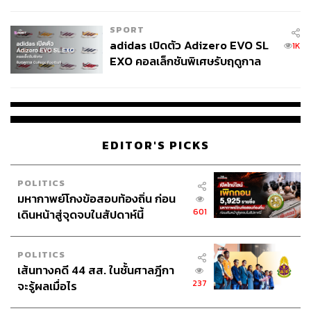
COUTURE กลางสายฝน
SPORT
adidas เปิดตัว Adizero EVO SL
1K
EXO คอลเล็กชันพิเศษรับฤดูกาล
College Football
EDITOR'S PICKS
POLITICS
มหากาพย์โกงข้อสอบท้องถิ่น ก่อน
601
เดินหน้าสู่จุดจบในสัปดาห์นี้
POLITICS
เส้นทางคดี 44 สส. ในชั้นศาลฎีกา
237
จะรู้ผลเมื่อไร