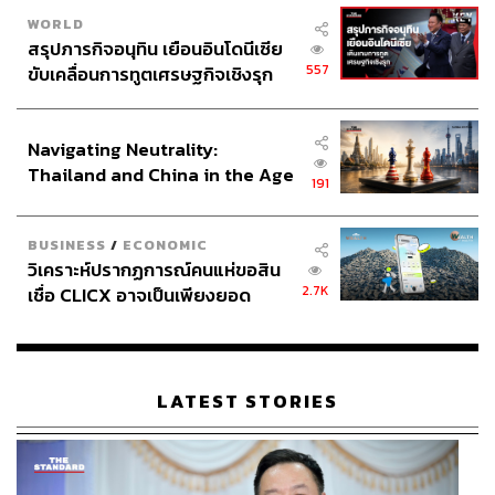
WORLD
สรุปภารกิจอนุทิน เยือนอินโดนีเซีย
557
ขับเคลื่อนการทูตเศรษฐกิจเชิงรุก
ประกาศหุ้นส่วนยุทธศาสตร์ไทย –
อินโดนีเซีย
Navigating Neutrality:
Thailand and China in the Age
191
of a New Global Order
BUSINESS
/
ECONOMIC
วิเคราะห์ปรากฏการณ์คนแห่ขอสิน
2.7K
เชื่อ CLICX อาจเป็นเพียงยอด
ภูเขาน้ำแข็ง ของปัญหาหนี้ครัว
เรือนไทยที่ถูกซุกไว้
LATEST STORIES