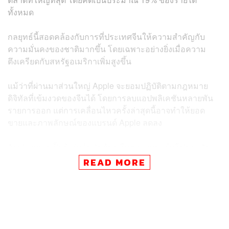
ทั้งหมด
กลยุทธ์นี้สอดคล้องกับการที่ประเทศจีนให้ความสำคัญกับ
ความมั่นคงของชาติมากขึ้น โดยเฉพาะอย่างยิ่งเมื่อความ
ตึงเครียดกับสหรัฐอเมริกาเพิ่มสูงขึ้น
แม้ว่าที่ผ่านมาส่วนใหญ่ Apple จะยอมปฏิบัติตามกฎหมาย
ดิจิทัลที่เข้มงวดของจีนได้ โดยการลบแอปพลิเคชันหลายพัน
รายการออก แต่การเคลื่อนไหวครั้งล่าสุดนี้อาจทำให้ยอด
ขายและภาพลักษณ์ของแบรนด์ Apple ลดลง
Apple กลายเป็นผู้เล่นอันดับต้นๆ ในตลาดสมาร์ทโฟนระดับ
ไฮเอนด์ของจีน โดยเฉพาะอย่างยิ่งหลังจากการคว่ำบาตร
READ MORE
ของสหรัฐอเมริกา ส่งผลกระทบต่อความ
สามารถของ
Huawei ในการผลิตโทรศัพท์ 5G ที่สำคัญอย่าลืมว่า Apple
ไม่ใช่แค่ขาย iPhone ในจีนเท่านั้น แต่ประเทศนี้ยังเป็นสถาน
ที่ประกอบผลิตภัณฑ์ส่วนใหญ่ของ Apple ซึ่งทำให้เกิดงานนับ
ล้าน