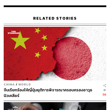
ประเทศจีน ได้เน้นย้ำถึงความสำคัญของความมั่นคงของ
ชาติ
RELATED STORIES
ในขณะที่ทั้งสองประเทศมุ่งมั่นที่จะรักษาห่วงโซ่อุปทานด้าน
เทคโนโลยีของตนให้ปลอดภัย ความกดดันก็ตกอยู่กับบริษัทที่
อยู่ตรงกลาง เช่น Apple และ Huawei ในการปรับตัว สิ่งนี้ยัง
ทำให้เกิดคำถามเกี่ยวกับอนาคตของการค้าเทคโนโลยีระดับ
โลก
เพราะไม่ว่าประเทศอื่นๆ จะปฏิบัติตามและเลือกใช้
เทคโนโลยีภายในประเทศมากกว่าแบรนด์ต่างประเทศหรือ
ไม่นั้น ยังเป็นสิ่งที่ต้องรอดูต่อไป แต่ที่แน่ๆ นี่คือการปูทางไปสู่
สงครามเย็นทางเทคโนโลยีรูปแบบใหม่อย่างแน่นอน
CHINA
/
WORLD
อ้างอิง:
จีนเรียกร้องให้ญี่ปุ่นยุติการพิจารณาครอบครองอาวุธ
www.businessinsider.com/china-apple-iphone-tech-
56
นิวเคลียร์
ban-central-government-officials-2023-9
www.reuters.com/world/china/china-bans-govt-officia
ls-using-iphone-work-wsj-2023-09-06/