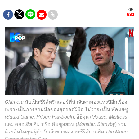
633
Chimera
นับเป็นซีรีส์ทริลเลอร์ที่น่าจับตามองแห่งปีอีกเรื่อง
เพราะเป็นการร่วมมือของสุดยอดฝีมือ ไม่ว่าจะเป็น พัคแฮซู
(Squid Game, Prison Playbook
), อีฮีจุน (
Mouse, Mistress
)
และ คลอเดีย คิม หรือ คิมซูฮยอน (
Monster, Stanyby
) ร่วม
ด้วยคิมโดฮุน ผู้กำกับเจ้าของผลงานซีรีส์ยอดฮิต
The Moon
Embracing the Sun