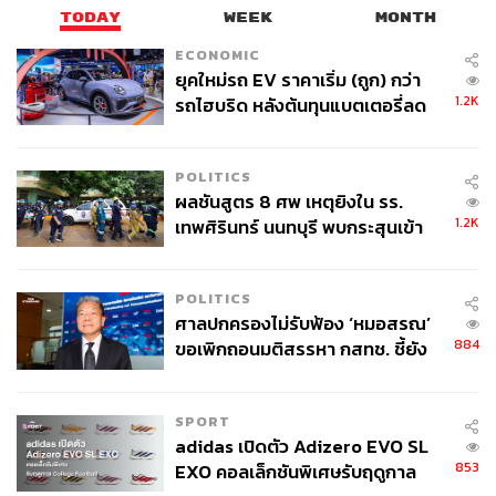
TODAY
WEEK
MONTH
ECONOMIC
ยุคใหม่รถ EV ราคาเริ่ม (ถูก) กว่า
1.2K
รถไฮบริด หลังต้นทุนแบตเตอรี่ลด
ลง - จีนแห่บุกตลาดเกิดใหม่
POLITICS
อ้างอิง:
ผลชันสูตร 8 ศพ เหตุยิงใน รร.
https://asianwiki.com/Chimera_(Korean_Drama)
1.2K
เทพศิรินทร์ นนทบุรี พบกระสุนเข้า
https://namu.wiki/w/%ED%82%A4%EB%A7%88%E
จุดสำคัญ ‘ศีรษะ-หน้าอก’ ครูถูกยิง
C%9D%B4%EB%9D%BC(%EB%93%9C%EB%9
4 นัด จากระยะไกล
POLITICS
D%BC%EB%A7%88)
ศาลปกครองไม่รับฟ้อง ‘หมอสรณ’
https://www.soompi.com/article/1339110wpp/product
884
ขอเพิกถอนมติสรรหา กสทช. ชี้ยัง
ion-company-of-upcoming-drama-responds-to-allega
ไม่ใช่ผู้เดือดร้อนเสียหาย
tions-of-sexual-assault
SPORT
TAGS:
Park Hae Soo
Squid Game
Lee Hee-joon
adidas เปิดตัว Adizero EVO SL
Chimera
k-pop
ซีรีส์
853
EXO คอลเล็กชันพิเศษรับฤดูกาล