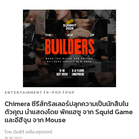
/
/
ENTERTAINMENT
K-POP
POP
Chimera ซีรีส์ทริลเลอร์ปลุกความเป็นนักสืบใน
ตัวคุณ นำแสดงโดย พัคแฮซู จาก Squid Game
และอีฮีจุน จาก Mouse
โดย
เจิมสิริ เหลืองศุภภรณ์
16.10.2021