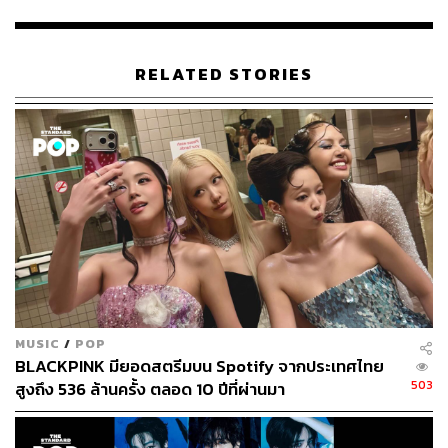
ปี ประจำสถานีตำรวจยงซาน เขาเป็นตำรวจสืบสวนคดี
ฆาตกรรมที่เก่งกาจ และทำทุกอย่างได้สมบูรณ์แบบ
RELATED STORIES
คิมซูฮยอน
รับบท ยูจีน แฮทธาเวย์ อายุ 34 ปี หญิงสาว
ชาวเกาหลีที่ถูกรับไปเป็นบุตรบุญธรรมที่สหรัฐอเมริกา
เธอเคยทำงานเป็นนักวิเคราะห์อาชญากรรมให้กับ FBI
และตอนนี้กลับมาเกาหลี
อีฮีจุน
รับบท อีจุงยอบ ผู้ชายวัย 42 ปี ศัลยแพทย์ประจำ
โรงพยาบาลแห่งหนึ่ง ในวัยเด็ก เขาถูกอุปการะโดย
ครอบครัวชาวอังกฤษ และกลับมาที่เกาหลีใต้ ก่อนจะ
เข้าไปมีส่วนร่วมกับคดีสุดแสนลึกลับนี้
MUSIC
/
POP
ความเกี่ยวข้องของเหล่าตัวละคร คือไม่ว่าจะเป็นยูจีน อีจุง
BLACKPINK มียอดสตรีมบน Spotify จากประเทศไทย
ยอบ และชาแจฮวาน พวกเขาต่างเข้ามาหาความจริงจากคดี
503
สูงถึง 536 ล้านครั้ง ตลอด 10 ปีที่ผ่านมา
สะเทือนขวัญนี้ด้วยเหตุผลที่แตกต่างกันไป