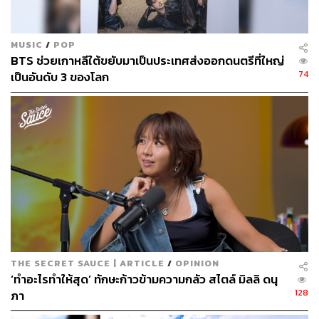
ไม่ได้ออกอากาศ ก็เพราะเกิดประเด็นการล่วงละเมิดทางเพศ
ระหว่างผู้ช่วยผู้กำกับและหนึ่งในทีมนักเขียนบท ซึ่งการไม่ได้
ออกมาแก้ปัญหาอย่างเป็นทางการของทีมผู้สร้าง JS Pictures
MUSIC
/
POP
ทำให้เรื่องราวบานปลาย จนทำให้ซีรีส์ต้องเลื่อนการออก
BTS ช่วยเกาหลีใต้ขยับมาเป็นประเทศส่งออกดนตรีที่ใหญ่
อากาศจากเดิมอย่างไม่มีกำหนด
74
เป็นอันดับ 3 ของโลก
แต่ด้วยกระแสจากซีรีส์
Squid Game
อาจเป็นแรงส่งให้ซีรีส์
Chimera
ได้รับการพิจารณาออกอากาศในช่วงปลายปีนี้ ซึ่ง
น่าสนใจว่าปัญหาการล่วงละเมิดทางเพศจะส่งผลต่อความ
นิยมของซีรีส์หรือไม่ เมื่อเปรียบเทียบกับซีรีส์
Hometown
ก่อน
หน้านี้ที่แม้ว่าเรื่องจะลึกลับชวนติดตาม แต่กระแสสังคมก็ไม่
ยอมรับเบื้องหลังที่นักเขียนเคยเป็นหนึ่งในประเด็นล่วงละเมิด
ทางเพศ และทำให้เรตติ้งของซีรีส์ต่ำเตี้ยเรี่ยดิน
Chimera
นำแสดงโดย พัคแฮซู, อีฮีจุน และคิมซูฮยอน กำกับ
ซีรีส์โดย คิมโดฮุน มีทั้งหมด 16 อีพี ออกอากาศทุกวันเสาร์
THE SECRET SAUCE | ARTICLE
/
OPINION
‘ทำอะไรทำให้สุด’ ทักษะก้าวข้ามความกลัว สไตล์ มิลลิ ดนุ
และอาทิตย์ ออกอากาศอีพีแรกวันที่ 30 ตุลาคมนี้ สำหรับ
128
ภา
แฟนซีรีส์ชาวไทยรับชมได้ทาง Viu Thailand