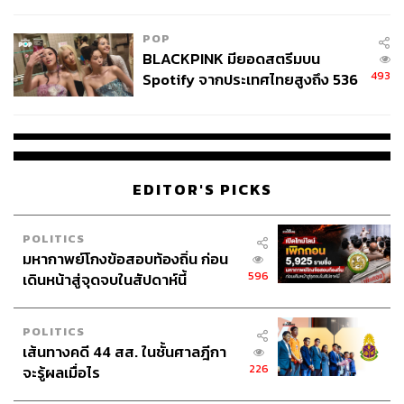
College Football
POP
BLACKPINK มียอดสตรีมบน
493
Spotify จากประเทศไทยสูงถึง 536
ล้านครั้ง ตลอด 10 ปีที่ผ่านมา
633
EDITOR'S PICKS
ABOUT THE AUTHOR
เจิมสิริ เหลืองศุภภรณ์
POLITICS
นักสังเกตการณ์วงการบันเทิงไทยและต่าง
มหากาพย์โกงข้อสอบท้องถิ่น ก่อน
ประเทศ เชื่อว่าคัลเจอร์คือสิ่งที่หล่อหลอมให้
596
เดินหน้าสู่จุดจบในสัปดาห์นี้
คนในยุคสมัยหนึ่งเติบโตขึ้นมา และมีส่วนใน
การขับเคลื่อนเปลี่ยนแปลงสังคมได้ ปัจจุบัน
กำลังสนใจวัฒนธรรมบันเทิงเกาหลี
POLITICS
เส้นทางคดี 44 สส. ในชั้นศาลฎีกา
226
จะรู้ผลเมื่อไร