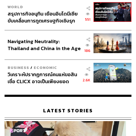
WORLD
สรุปภารกิจอนุทิน เยือนอินโดนีเซีย
551
ขับเคลื่อนการทูตเศรษฐกิจเชิงรุก
ประกาศหุ้นส่วนยุทธศาสตร์ไทย –
อินโดนีเซีย
Navigating Neutrality:
Thailand and China in the Age
186
of a New Global Order
BUSINESS
/
ECONOMIC
วิเคราะห์ปรากฏการณ์คนแห่ขอสิน
2.6K
เชื่อ CLICX อาจเป็นเพียงยอด
ภูเขาน้ำแข็ง ของปัญหาหนี้ครัว
เรือนไทยที่ถูกซุกไว้
LATEST STORIES