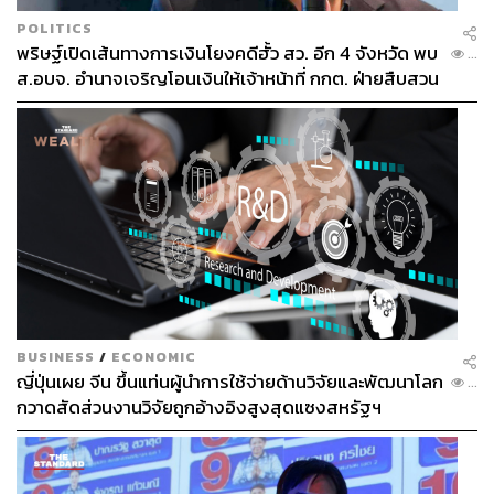
POLITICS
พริษฐ์เปิดเส้นทางการเงินโยงคดีฮั้ว สว. อีก 4 จังหวัด พบ
...
ส.อบจ. อำนาจเจริญโอนเงินให้เจ้าหน้าที่ กกต. ฝ่ายสืบสวน
BUSINESS
/
ECONOMIC
ญี่ปุ่นเผย จีน ขึ้นแท่นผู้นำการใช้จ่ายด้านวิจัยและพัฒนาโลก
...
กวาดสัดส่วนงานวิจัยถูกอ้างอิงสูงสุดแซงสหรัฐฯ