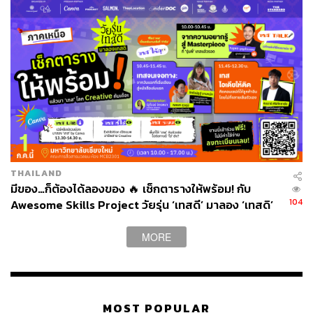
THAILAND
มีของ…ก็ต้องได้ลองของ 🔥 เช็กตารางให้พร้อม! กับ
104
Awesome Skills Project วัยรุ่น ‘เทสดี’ มาลอง ‘เทสดิ’
เรื่องและภาพ: พงศ์มนัส ทาศิริ
MORE
TAGS:
เครื่องฟอกอากาศ
การแก้ปัญหา PM2.5
มหาวิทยาลัยเชียงใหม่
PM2.5
MOST POPULAR