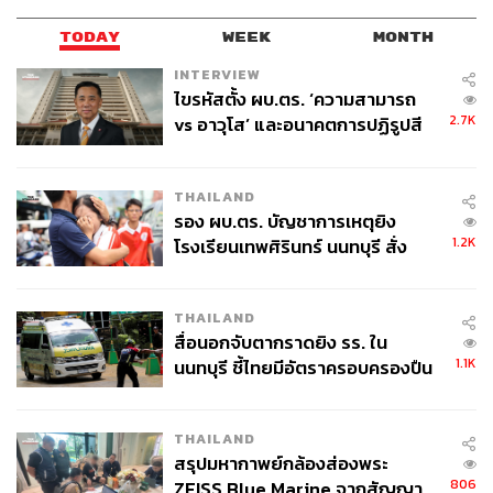
TODAY
WEEK
MONTH
INTERVIEW
ไขรหัสตั้ง ผบ.ตร. ‘ความสามารถ
2.7K
vs อาวุโส’ และอนาคตการปฏิรูปสี
208
กากี กับ พล.ต.อ. เอก อังสนานนท์
THAILAND
ABOUT THE AUTHOR
รอง ผบ.ตร. บัญชาการเหตุยิง
1.2K
โรงเรียนเทพศิรินทร์ นนทบุรี สั่ง
THE STANDARD TEAM
ค้นหา 2 รอบยืนยันไร้คนติดค้าง พบ
กองบรรณาธิการ THE STANDARD
ศพปู่-ย่าที่บ้านพักผู้ก่อเหตุ
THAILAND
สื่อนอกจับตากราดยิง รร. ใน
1.1K
นนทบุรี ชี้ไทยมีอัตราครอบครองปืน
สูงในระดับต้นของภูมิภาค
THAILAND
สรุปมหากาพย์กล้องส่องพระ
806
ZEISS Blue Marine จากสัญญา