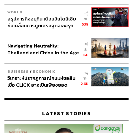
WORLD
สรุปภารกิจอนุทิน เยือนอินโดนีเซีย
539
ขับเคลื่อนการทูตเศรษฐกิจเชิงรุก
ประกาศหุ้นส่วนยุทธศาสตร์ไทย –
อินโดนีเซีย
Navigating Neutrality:
Thailand and China in the Age
166
of a New Global Order
BUSINESS
/
ECONOMIC
วิเคราะห์ปรากฏการณ์คนแห่ขอสิน
2.6K
เชื่อ CLICX อาจเป็นเพียงยอด
ภูเขาน้ำแข็ง ของปัญหาหนี้ครัว
เรือนไทยที่ถูกซุกไว้
LATEST STORIES