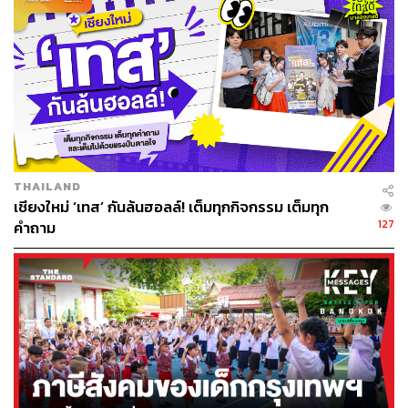
THAILAND
เชียงใหม่ ‘เทส’ กันล้นฮอลล์! เต็มทุกกิจกรรม เต็มทุก
127
คำถาม