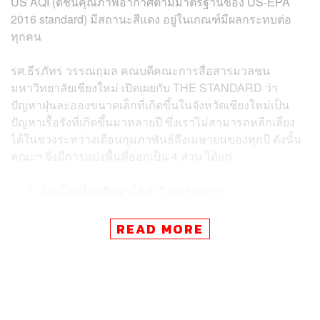
US AQI (ดัชนีคุณภาพอากาศตามมาตรฐานของ US-EPA
2016 standard) มีสถานะสีแดง อยู่ในเกณฑ์มีผลกระทบต่อ
ทุกคน
รศ.ธีรภัทร วรรณฤมล คณบดีคณะการสื่อสารมวลชน
มหาวิทยาลัยเชียงใหม่ เปิดเผยกับ THE STANDARD ว่า
ปัญหาฝุ่นละอองขนาดเล็กที่เกิดขึ้นในจังหวัดเชียงใหม่เป็น
ปัญหาเรื้อรังที่เกิดขึ้นมาหลายปี ซึ่งเราไม่สามารถหลีกเลี่ยง
ได้ในช่วงระหว่างเดือนกุมภาพันธ์ถึงเมษายนของทุกปี ดังนั้น
คณะฯ จึงมีการแบ่งพื้นที่ออกเป็น 4 ส่วน ได้แก่
ห้องโถงที่นักศึกษาใช้ทำกิจกรรมต่างๆ
ห้องเรียน รวมถึงห้องบรรยายและสตูดิโอ
พื้นที่สำหรับเรียนรู้ (Learning Space)
READ MORE
ห้องพักบุคลากร
รศ.ธีรภัทรกล่าวเพิ่มเติมอีกว่า ทางคณะจะขอความร่วมมือ
ทุกคนให้ปิดประตูทุกครั้งเมื่อเข้า-ออก เพื่อลดจำนวนฝุ่น
ละอองที่จะเข้ามาภายในตัวอาคาร ส่วนพื้นที่สำหรับเรียนรู้