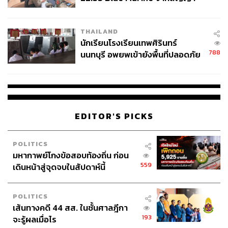
ผลิต 8.3 ล้าน สู่ข้อพิพาท ‘มา
เวลล์ฯ’ ฟ้อง ‘โทน บางแค’ ผิดนัด
THAILAND
จ่ายหนี้-แอบระบุแบรนด์
นักเรียนโรงเรียนเทพศิรินทร์
788
นนทบุรี อพยพเข้ายังพื้นที่ปลอดภัย
ชั่วคราว หลังเหตุใช้อาวุธปืนภายใน
โรงเรียนคลี่คลาย
EDITOR'S PICKS
POLITICS
มหากาพย์โกงข้อสอบท้องถิ่น ก่อน
559
เดินหน้าสู่จุดจบในสัปดาห์นี้
POLITICS
เส้นทางคดี 44 สส. ในชั้นศาลฎีกา
193
จะรู้ผลเมื่อไร