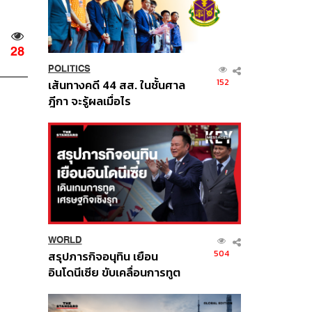
28
POLITICS
152
เส้นทางคดี 44 สส. ในชั้นศาล
ฎีกา จะรู้ผลเมื่อไร
WORLD
504
สรุปภารกิจอนุทิน เยือน
อินโดนีเซีย ขับเคลื่อนการทูต
เศรษฐกิจเชิงรุก ประกาศหุ้น
ส่วนยุทธศาสตร์ไทย –