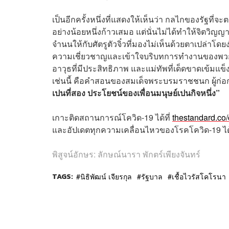
เป็นอีกครั้งหนึ่งที่แสดงให้เห็นว่า กลไกของรัฐ
อย่างน้อยหนึ่งก้าวเสมอ แต่นั่นไม่ได้ทำให้จิตวิญ
จำนนให้กับศัตรูตัวจิ๋วที่มองไม่เห็นด้วยตาเปล่าโดย
ความเชี่ยวชาญและเข้าใจบริบทการทำงานของพวกเรา
อาวุธที่มีประสิทธิภาพ และแม่ทัพที่เด็ดขาดเข้มแข
เช่นนี้ คือคำสอนของสมเด็จพระบรมราชชนก ผู้ก
เปนที่สอง ประโยชน์ของเพื่อนมนุษย์เปนกิจหนึ่ง”
เกาะติดสถานการณ์โควิด
-19
ได้ที่
thestandard.co
และอัปเดตทุกความเคลื่อนไหวของโรคโควิด
-19
ได
พิสูจน์อักษร: ลักษณ์นารา พักตร์เพียงจันทร์
TAGS:
นิธิพัฒน์ เจียรกุล
รัฐบาล
เชื้อไวรัสโคโรนา