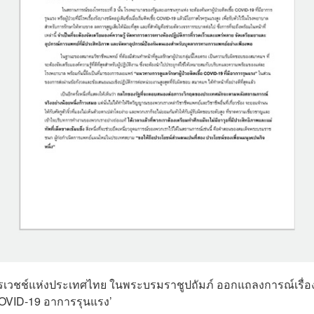
คมอุรเวชช์แห่งประเทศไทย ในพระบรมราชูปถัมภ์ ออกแถลงการณ์เรื่อ
้อ COVID-19 อาการรุนแรง’