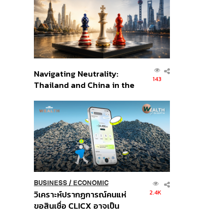
อินโดนีเซีย
Navigating Neutrality:
143
Thailand and China in the
Age of a New Global
Order
BUSINESS
/
ECONOMIC
2.4K
วิเคราะห์ปรากฏการณ์คนแห่
ขอสินเชื่อ CLICX อาจเป็น
เพียงยอดภูเขาน้ำแข็ง ของ