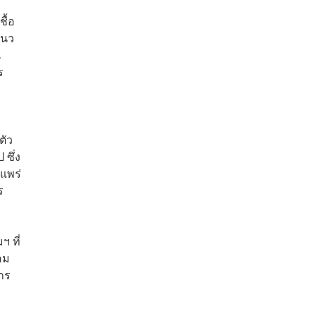
ชื้อ
แนว
น
ร
ตัว
ซึ่ง
ะแพร่
ร
 ที่
อม
การ