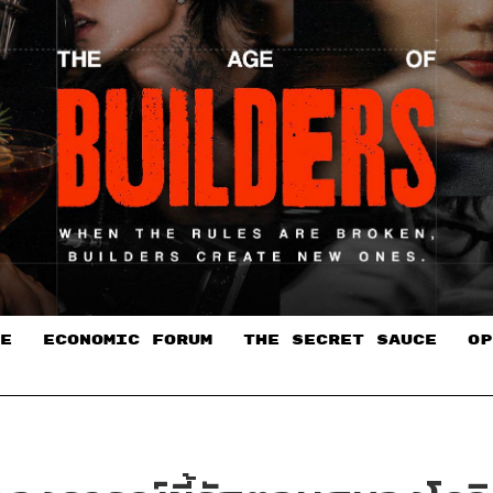
E
ECONOMIC FORUM
THE SECRET SAUCE​
OP