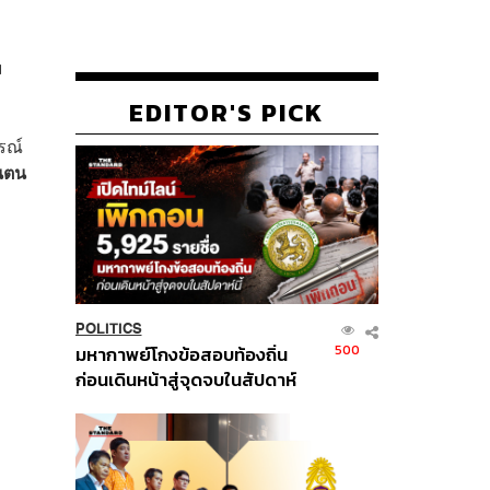
ม
EDITOR'S PICK
ี
รณ์
นตน
POLITICS
500
มหากาพย์โกงข้อสอบท้องถิ่น
ก่อนเดินหน้าสู่จุดจบในสัปดาห์
นี้