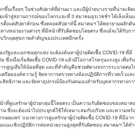
ึ้นเรื่อยๆ ในช่วงสัปดาห์ที่ผ่านมา และมีผู้ป่วยบางรายที่น่าจะติดเ
เข้าสู่สถานการณ์ของโลกระยะที่ 3 สมาคมอุรเวชช์ฯ ได้เล็งเห็น
ตั้งแต่สัปดาห์ก่อน ซึ่งตลอดสัปดาห์นี้ สมาคมฯ ได้พยายามผลักดั
งหน่วยงานต่างๆ ที่มีหน้าที่รับผิดชอบโดยตรง ซึ่งแม้จะได้รับกา
ือกับวิกฤตสุขภาพสำคัญของประเทศอีกครั้ง
ัฐและเอกชนทุกแห่ง จะต้องค้นหาผู้ป่วยติดเชื้อ COVID-19 ที่มี
ดิม ซึ่งเมื่อเริ่มติดเชื้อ COVID-19 แล้วมีโอกาสโรครุนแรงสูง เพื่อรับ
ูญเสียให้น้อยที่สุด และที่สำคัญคือช่วยตัดวงจรการระบาดต่อไป 
งจัดเตรียมองค์ความรู้ จัดหาการตรวจทางห้องปฏิบัติการที่รวดเร็วแล
ระสิทธิภาพ และจัดหาอุปกรณ์ป้องกันตนเองสำหรับบุคลากรทางกา
ที่ดูแลรักษาผู้ป่วยกลุ่มนี้โดยตรง เป็นความรับผิดชอบของสมาคมฯ
ิบัติงาน ซึ่งจะต้องนำไปประยุกต์ใช้ให้เหมาะสมกับบริบท และความพร้
รเผยแพร่ ‘แนวทางการดูแลรักษาผู้ป่วยติดเชื้อ COVID-19 ที่มีอา
อแนะเชิงปฏิบัติการต่อหน่วยงานสูงสุดที่รับผิดชอบ สมาคมฯ ได้ทำ