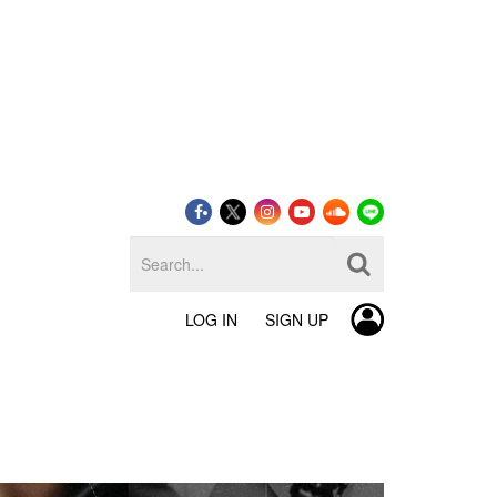
LOG IN
SIGN UP