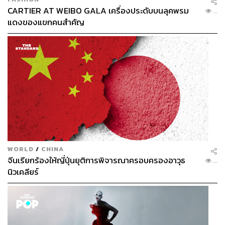
CARTIER AT WEIBO GALA เครื่องประดับบนลุคพรม
...
แดงของแขกคนสำคัญ
ข่าวที่เกี่ยวข้อง:
“อย่าให้ใครมาบอกว่า คุณทำไม่ได้” สิ่งที่เรียนรู้จากเชลซี ใน
วันที่กลายเป็นแชมป์โลก
TAGS:
สโมสรฟุตบอล
การแข่งขันฟุตบอล
FIFA Club World Cup
FIFA Club World Cup 2025
กีฬาฟุตบอล
Donald Trump
Chelsea
WORLD
/
CHINA
จีนเรียกร้องให้ญี่ปุ่นยุติการพิจารณาครอบครองอาวุธ
...
นิวเคลียร์