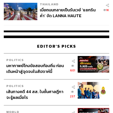
THAILAND
เมื่อถนนกลายเป็นรันเวย์ ‘แยกริน
1K
คำ’ จัด LANNA HAUTE
COUTURE กลางสายฝน
EDITOR'S PICKS
POLITICS
มหากาพย์โกงข้อสอบท้องถิ่น ก่อน
601
เดินหน้าสู่จุดจบในสัปดาห์นี้
POLITICS
เส้นทางคดี 44 สส. ในชั้นศาลฎีกา
237
จะรู้ผลเมื่อไร
WORLD