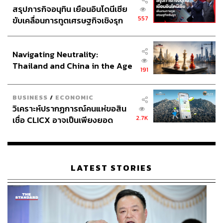
สรุปภารกิจอนุทิน เยือนอินโดนีเซีย
557
ขับเคลื่อนการทูตเศรษฐกิจเชิงรุก
ประกาศหุ้นส่วนยุทธศาสตร์ไทย –
อินโดนีเซีย
Navigating Neutrality:
Thailand and China in the Age
191
of a New Global Order
BUSINESS
/
ECONOMIC
วิเคราะห์ปรากฏการณ์คนแห่ขอสิน
2.7K
เชื่อ CLICX อาจเป็นเพียงยอด
ภูเขาน้ำแข็ง ของปัญหาหนี้ครัว
เรือนไทยที่ถูกซุกไว้
LATEST STORIES