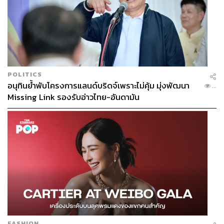
POLITICS
อนุทินย้ำพับโครงการแลนด์บริดจ์เพราะไม่คุ้ม มุ่งพัฒนา
...
Missing Link รองรับอ่าวไทย-อันดามัน
FASHION