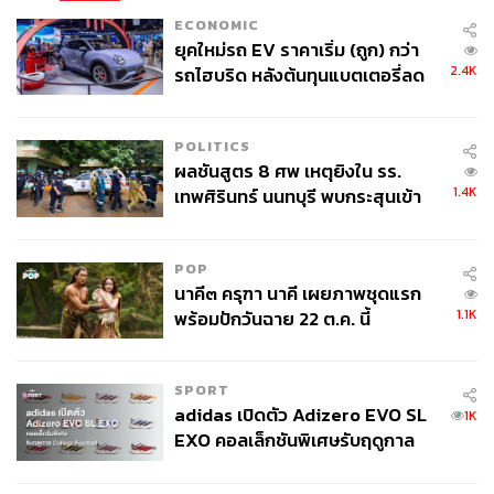
ECONOMIC
ยุคใหม่รถ EV ราคาเริ่ม (ถูก) กว่า
2.4K
รถไฮบริด หลังต้นทุนแบตเตอรี่ลด
ลง - จีนแห่บุกตลาดเกิดใหม่
POLITICS
ผลชันสูตร 8 ศพ เหตุยิงใน รร.
1.4K
เทพศิรินทร์ นนทบุรี พบกระสุนเข้า
จุดสำคัญ ‘ศีรษะ-หน้าอก’ ครูถูกยิง
4 นัด จากระยะไกล
POP
นาคี๓ ครุฑา นาคี เผยภาพชุดแรก
1.1K
พร้อมปักวันฉาย 22 ต.ค. นี้
SPORT
adidas เปิดตัว Adizero EVO SL
1K
EXO คอลเล็กชันพิเศษรับฤดูกาล
College Football