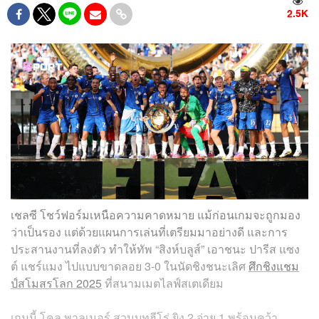
2.5K
เชลซี โชว์ฟอร์มเหนือความคาดหมาย แม้ก่อนเกมจะถูกมอง
ว่าเป็นรอง แต่ด้วยแผนการเล่นที่เตรียมมาอย่างดี และการ
ประสานงานที่ลงตัว ทำให้ทัพ “สิงห์บลูส์” เอาชนะ ปารีส แซง
ต์ แชร์แมง ไปแบบขาดลอย 3-0 ในนัดชิงชนะเลิศ
ศึกชิงแชม
ป์สโมสรโลก 2025
ที่สนามเมตไลฟ์สเตเดียม
เกมนี้ โคล พาลเมอร์ สวมบทฮีโร่ ยิง 2 จ่าย 1 พร้อมคว้า