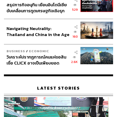
สรุปภารกิจอนุทิน เยือนอินโดนีเซีย
529
ขับเคลื่อนการทูตเศรษฐกิจเชิงรุก
ประกาศหุ้นส่วนยุทธศาสตร์ไทย –
อินโดนีเซีย
Navigating Neutrality:
Thailand and China in the Age
160
of a New Global Order
BUSINESS
/
ECONOMIC
วิเคราะห์ปรากฏการณ์คนแห่ขอสิน
2.6K
เชื่อ CLICX อาจเป็นเพียงยอด
ภูเขาน้ำแข็ง ของปัญหาหนี้ครัว
เรือนไทยที่ถูกซุกไว้
LATEST STORIES
TAGS:
กีฬาฟุตบอล
Donald Trump
Chelsea
สโมสรฟุตบอล
การแข่งขันฟุตบอล
FIFA Club World Cup
FIFA Club World Cup 2025