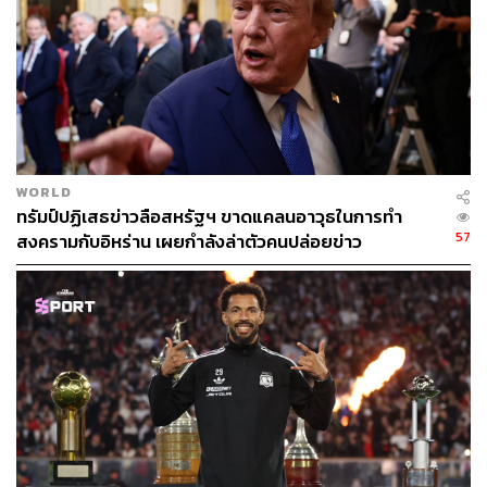
WORLD
ทรัมป์ปฏิเสธข่าวลือสหรัฐฯ ขาดแคลนอาวุธในการทำ
57
สงครามกับอิหร่าน เผยกำลังล่าตัวคนปล่อยข่าว