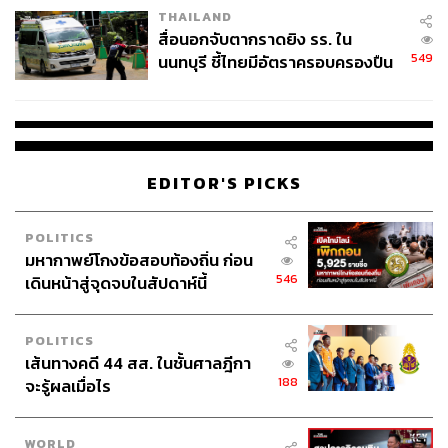
THAILAND
สื่อนอกจับตากราดยิง รร. ใน
549
นนทบุรี ชี้ไทยมีอัตราครอบครองปืน
สูงในระดับต้นของภูมิภาค
EDITOR'S PICKS
POLITICS
มหากาพย์โกงข้อสอบท้องถิ่น ก่อน
546
เดินหน้าสู่จุดจบในสัปดาห์นี้
POLITICS
เส้นทางคดี 44 สส. ในชั้นศาลฎีกา
188
จะรู้ผลเมื่อไร
WORLD