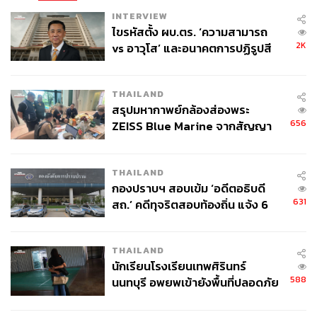
INTERVIEW
ไขรหัสตั้ง ผบ.ตร. ‘ความสามารถ
2K
vs อาวุโส’ และอนาคตการปฏิรูปสี
กากี กับ พล.ต.อ. เอก อังสนานนท์
THAILAND
สรุปมหากาพย์กล้องส่องพระ
656
ZEISS Blue Marine จากสัญญา
ผลิต 8.3 ล้าน สู่ข้อพิพาท ‘มา
เวลล์ฯ’ ฟ้อง ‘โทน บางแค’ ผิดนัด
THAILAND
จ่ายหนี้-แอบระบุแบรนด์
กองปราบฯ สอบเข้ม ‘อดีตอธิบดี
631
สถ.’ คดีทุจริตสอบท้องถิ่น แจ้ง 6
ข้อหาหนัก จ่อชง ป.ป.ช. 12 ส.ค. นี้
THAILAND
นักเรียนโรงเรียนเทพศิรินทร์
588
นนทบุรี อพยพเข้ายังพื้นที่ปลอดภัย
ชั่วคราว หลังเหตุใช้อาวุธปืนภายใน
โรงเรียนคลี่คลาย