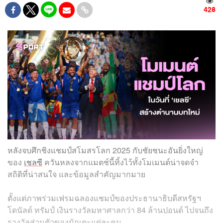
428
หลังจบศึกชิงแชมป์สโมสรโลก 2025 กับชัยชนะอันยิ่งใหญ่
ของ
เชลซี
ควันหลงจากแมตช์นี้ทิ้งไว้ทั้งโมเมนต์น่าจดจำ
สถิติที่น่าสนใจ และข้อมูลสำคัญมากมาย
ตั้งแต่ภาพร่วมเฟรมฉลองแชมป์ของประธานาธิบดีสหรัฐฯ
โดนัลด์ ทรัมป์ เงินรางวัลมหาศาลกว่า 84 ล้านปอนด์ ไปจนถึง
รางวัลส่วนตัวของนักเตะแต่ละคน