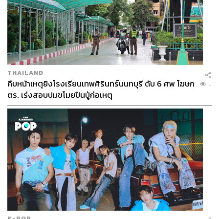
THAILAND
428
คืบหน้าเหตุยิงโรงเรียนเทพศิรินทร์นนทบุรี ดับ 6 ศพ โฆษก
...
ตร. เร่งสอบปมขโมยปืนปู่ก่อเหตุ
ABOUT THE AUTHOR
อนุชิต ไกรวิจิตร
Content Creator ประจำกองบรรณาธิการข่าว
กีฬา สำนักข่าว THE STANDARD ผู้มีงาน
อดิเรกคือการสัมภาษณ์ BNK48
K-POP