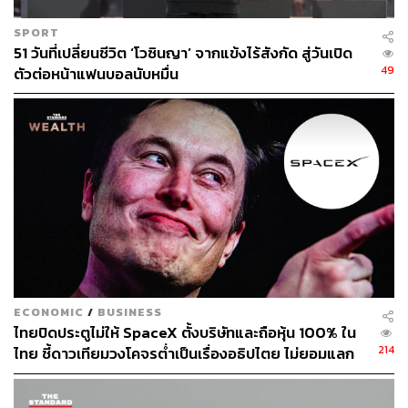
SPORT
51 วันที่เปลี่ยนชีวิต ‘โวซินญา’ จากแข้งไร้สังกัด สู่วันเปิด
49
ตัวต่อหน้าแฟนบอลนับหมื่น
ECONOMIC
/
BUSINESS
ไทยปิดประตูไม่ให้ SpaceX ตั้งบริษัทและถือหุ้น 100% ใน
214
ไทย ชี้ดาวเทียมวงโคจรต่ำเป็นเรื่องอธิปไตย ไม่ยอมแลก
ในโต๊ะเจรจาการค้า