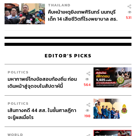
THAILAND
คืบหน้าเหตุยิงเทพศิรินทร์ นนทบุรี
531
เด็ก 14 เสียชีวิตที่โรงพยาบาล สธ.
ยืนยันครูเสียชีวิต 5 ราย เจ็บ 22
ราย
EDITOR'S PICKS
POLITICS
มหากาพย์โกงข้อสอบท้องถิ่น ก่อน
564
เดินหน้าสู่จุดจบในสัปดาห์นี้
POLITICS
เส้นทางคดี 44 สส. ในชั้นศาลฎีกา
198
จะรู้ผลเมื่อไร
WORLD