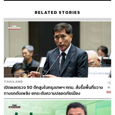
สมาชิกสภากรุงเทพมหานคร (ส.ก.)
เลือกตั้งผู้ว่าฯ กทม. 2569
RELATED STORIES
118
ABOUT THE AUTHOR
THE STANDARD TEAM
THAILAND
กองบรรณาธิการ THE STANDARD
เปิดผลตรวจ 50 ตึกสูงในกรุงเทพฯ กทม. สั่งรื้อพื้นที่ขวาง
185
ทางรถดับเพลิง ยกระดับความปลอดภัยเมือง