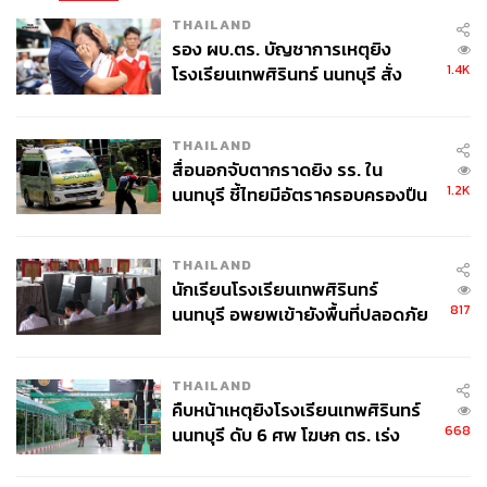
THAILAND
รอง ผบ.ตร. บัญชาการเหตุยิง
1.4K
โรงเรียนเทพศิรินทร์ นนทบุรี สั่ง
ค้นหา 2 รอบยืนยันไร้คนติดค้าง พบ
ศพปู่-ย่าที่บ้านพักผู้ก่อเหตุ
THAILAND
สื่อนอกจับตากราดยิง รร. ใน
1.2K
นนทบุรี ชี้ไทยมีอัตราครอบครองปืน
สูงในระดับต้นของภูมิภาค
THAILAND
นักเรียนโรงเรียนเทพศิรินทร์
817
นนทบุรี อพยพเข้ายังพื้นที่ปลอดภัย
ชั่วคราว หลังเหตุใช้อาวุธปืนภายใน
โรงเรียนคลี่คลาย
THAILAND
คืบหน้าเหตุยิงโรงเรียนเทพศิรินทร์
668
นนทบุรี ดับ 6 ศพ โฆษก ตร. เร่ง
สอบปมขโมยปืนปู่ก่อเหตุ