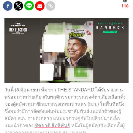
118
วันนี้ (8 มิถุนายน) ทีมข่าว THE STANDARD ได้รับรายงาน
พร้อมภาพถ่ายเกี่ยวกับพฤติกรรมการรณรงค์หาเสียงเลือกตั้ง
ของผู้สมัครสมาชิกสภากรุงเทพมหานคร (ส.ก.) ในพื้นที่หนึ่ง
ซึ่งพบว่ามีการจัดส่งแผ่นพับประชาสัมพันธ์แนะนำตัวของผู้
สมัคร ส.ก. รายดังกล่าว แนบมาควบคู่กับใบปลิวขนาดเล็ก
แนะนำตัวของ
ชัชชาติ สิทธิพันธุ์
หนึ่งในผู้สมัครรับเลือกตั้งผู้
ว่าราชการกรุงเทพมหานคร หมายเลข 9