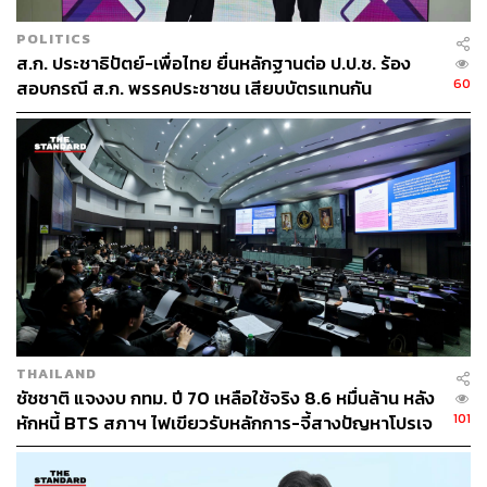
POLITICS
ส.ก. ประชาธิปัตย์-เพื่อไทย ยื่นหลักฐานต่อ ป.ป.ช. ร้อง
60
สอบกรณี ส.ก. พรรคประชาชน เสียบบัตรแทนกัน
THAILAND
ชัชชาติ แจงงบ กทม. ปี 70 เหลือใช้จริง 8.6 หมื่นล้าน หลัง
101
หักหนี้ BTS สภาฯ ไฟเขียวรับหลักการ-จี้สางปัญหาโปรเจ
กต์ล่าช้า