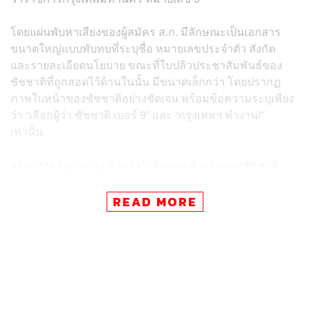
โดยแผ่นพับหาเสียงของผู้สมัคร ส.ก. มีลักษณะเป็นเอกสาร
ขนาดใหญ่แบบพับทบที่ระบุชื่อ หมายเลขประจำตัว สังกัด
และรายละเอียดนโยบาย ขณะที่ใบปลิวประชาสัมพันธ์ของ
ชัชชาติที่ถูกสอดไว้ด้านในนั้น มีขนาดเล็กกว่า โดยปรากฏ
ภาพใบหน้าของชัชชาติอย่างชัดเจน พร้อมข้อความระบุเพียง
ว่า “เลือกผู้ว่า ชัชชาติ เบอร์ 9” และ “กรุงเทพฯ ทำงาน!”
เท่านั้น
จากการสอบถามข้อเท็จจริงไปยังคณะทำงานของชัชชาติ
สิทธิพันธุ์ ได้รับคำชี้แจงและยืนยันว่า สื่อประชาสัมพันธ์
ประเภทแผ่นพับที่จัดทำโดยคณะทำงานมีเพียงรูปแบบเดียว
READ MORE
เท่านั้น คือ แผ่นพับขนาดใหญ่ที่สามารถกางออกเพื่อแสดง
รายละเอียดนโยบายด้านใน และมีลักษณะเฉพาะคือเมื่อพับ
เก็บแล้วจะปรากฏเป็นภาพใบหน้าของชัชชาติ ดังนั้น ใบปลิว
ขนาดเล็กในรายงานข่าวนั้น ไม่ได้ถูกผลิตหรือจัดทำโดยทีม
งานของชัชชาติแต่อย่างใด