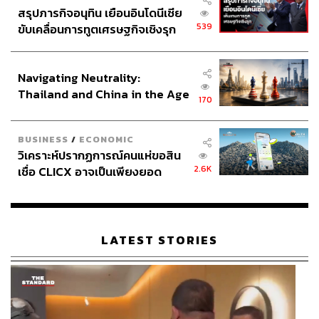
สรุปภารกิจอนุทิน เยือนอินโดนีเซีย
539
ขับเคลื่อนการทูตเศรษฐกิจเชิงรุก
ประกาศหุ้นส่วนยุทธศาสตร์ไทย –
อินโดนีเซีย
Navigating Neutrality:
Thailand and China in the Age
170
of a New Global Order
BUSINESS
/
ECONOMIC
วิเคราะห์ปรากฏการณ์คนแห่ขอสิน
2.6K
เชื่อ CLICX อาจเป็นเพียงยอด
ภูเขาน้ำแข็ง ของปัญหาหนี้ครัว
เรือนไทยที่ถูกซุกไว้
LATEST STORIES