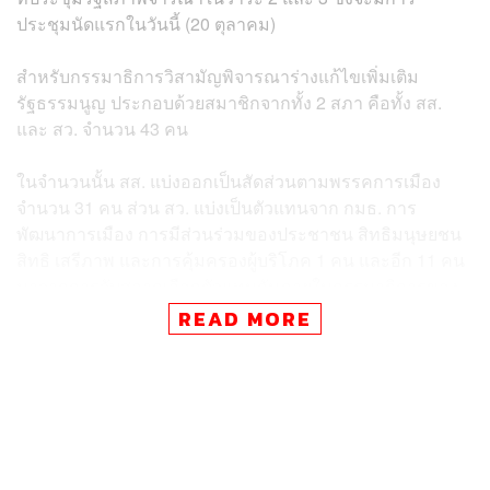
ประชุมนัดแรกในวันนี้ (20 ตุลาคม)
สำหรับกรรมาธิการวิสามัญพิจารณาร่างแก้ไขเพิ่มเติม
รัฐธรรมนูญ ประกอบด้วยสมาชิกจากทั้ง 2 สภา คือทั้ง สส.
และ สว. จำนวน 43 คน
ในจำนวนนั้น สส. แบ่งออกเป็นสัดส่วนตามพรรคการเมือง
จำนวน 31 คน ส่วน สว. แบ่งเป็นตัวแทนจาก กมธ. การ
พัฒนาการเมือง การมีส่วนร่วมของประชาชน สิทธิมนุษยชน
สิทธิ เสรีภาพ และการคุ้มครองผู้บริโภค 1 คน และอีก 11 คน
มาจากการจับสลากเลือกตัวแทนกันภายในกรรมาธิการของ
วุฒิสภาทั้ง 35 คณะ
READ MORE