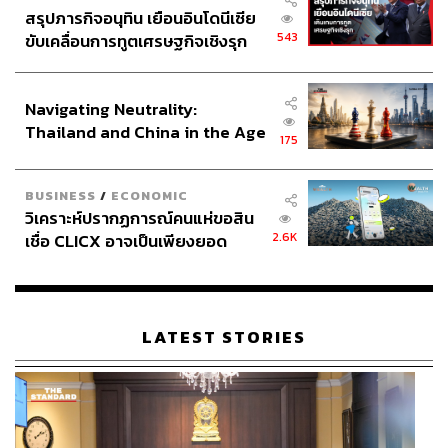
สรุปภารกิจอนุทิน เยือนอินโดนีเซีย
543
ขับเคลื่อนการทูตเศรษฐกิจเชิงรุก
ประกาศหุ้นส่วนยุทธศาสตร์ไทย –
อินโดนีเซีย
Navigating Neutrality:
Thailand and China in the Age
175
of a New Global Order
BUSINESS
/
ECONOMIC
วิเคราะห์ปรากฏการณ์คนแห่ขอสิน
2.6K
เชื่อ CLICX อาจเป็นเพียงยอด
ภูเขาน้ำแข็ง ของปัญหาหนี้ครัว
เรือนไทยที่ถูกซุกไว้
LATEST STORIES