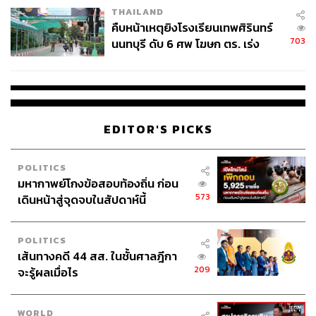
THAILAND
คืบหน้าเหตุยิงโรงเรียนเทพศิรินทร์
703
นนทบุรี ดับ 6 ศพ โฆษก ตร. เร่ง
สอบปมขโมยปืนปู่ก่อเหตุ
EDITOR'S PICKS
POLITICS
มหากาพย์โกงข้อสอบท้องถิ่น ก่อน
573
เดินหน้าสู่จุดจบในสัปดาห์นี้
POLITICS
เส้นทางคดี 44 สส. ในชั้นศาลฎีกา
209
จะรู้ผลเมื่อไร
WORLD