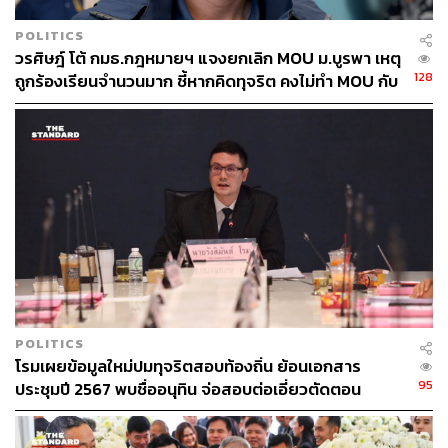
POLITICS
วรศิษฎ์ โต้ กมธ.กฎหมายฯ แจงยกเลิก MOU ม.บูรพา เหตุ
128
ถูกร้องเรียนจำนวนมาก ชี้หากคิดทุจริต คงไม่ทำ MOU กับ
5 หน่วยงาน
POLITICS
โรมเผยข้อมูลใหม่ปมทุจริตสอบท้องถิ่น ย้อนเอกสาร
95
ประชุมปี 2567 พบชื่ออนุทิน จ่อสอบต่อเอี่ยวตัดตอน
ม.บูรพา หรือไม่