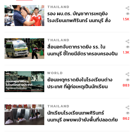
THAILAND
รอง ผบ.ตร. บัญชาการเหตุยิง
1.5K
โรงเรียนเทพศิรินทร์ นนทบุรี สั่ง
ค้นหา 2 รอบยืนยันไร้คนติดค้าง พบ
ศพปู่-ย่าที่บ้านพักผู้ก่อเหตุ
274
THAILAND
สื่อนอกจับตากราดยิง รร. ใน
1.3K
นนทบุรี ชี้ไทยมีอัตราครอบครองปืน
ABOUT THE AUTHOR
สูงในระดับต้นของภูมิภาค
THE STANDARD TEAM
กองบรรณาธิการ THE STANDARD
WORLD
ย้อนเหตุกราดยิงในโรงเรียนต่าง
883
ประเทศ ที่ผู้ก่อเหตุเป็นนักเรียน
THAILAND
นักเรียนโรงเรียนเทพศิรินทร์
862
นนทบุรี อพยพเข้ายังพื้นที่ปลอดภัย
ชั่วคราว หลังเหตุใช้อาวุธปืนภายใน
โรงเรียนคลี่คลาย