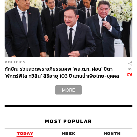
POLITICS
ทักษิณ ร่วมสวดพระอภิธรรมศพ ‘พล.ต.ท. ผ่อน’ บิดา
176
‘พักตร์พิไล ทวีสิน’ สิริอายุ 103 ปี แกนนำเพื่อไทย-บุคคล
หลากวงการร่วมอาลัย
ภาพประกอบ:
นิสากร ฤทธาภัย
MORE
TAGS:
สมาชิกวุฒิสภา (สว.)
พรรคประชาชน
รัฐธรรมนูญ
พรรคเพื่อไทย
การเมืองไทย
พรรคภูมิใจไทย
ร่างรัฐธรรมนูญ
การแก้ไขรัฐธรรมนูญ
คณะกรรมาธิการ
MOST POPULAR
TODAY
WEEK
MONTH