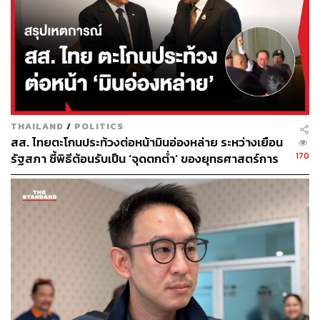
THAILAND
/
POLITICS
สส. ไทยตะโกนประท้วงต่อหน้ามินอ่องหล่าย ระหว่างเยือน
170
รัฐสภา ชี้พิธีต้อนรับเป็น ‘จุดตกต่ำ’ ของยุทธศาสตร์การ
ทูตไทย