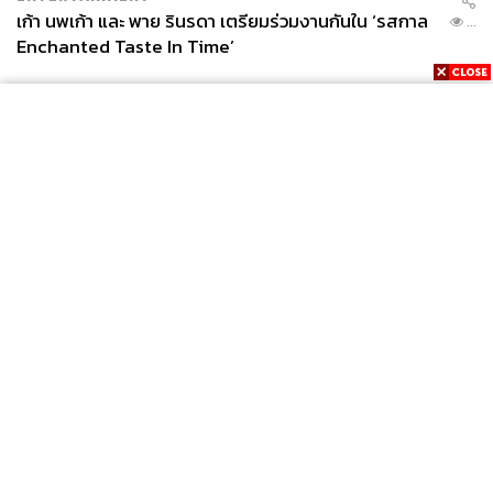
เก้า นพเก้า และ พาย รินรดา เตรียมร่วมงานกันใน ‘รสกาล
...
Enchanted Taste In Time’
News
Wealth
Pop
Podcast
Video
Now
Opinion
Careers
Events
Privacy
About
Contact
Policy
FOR
ADVERTISING
MEMBERSHIP