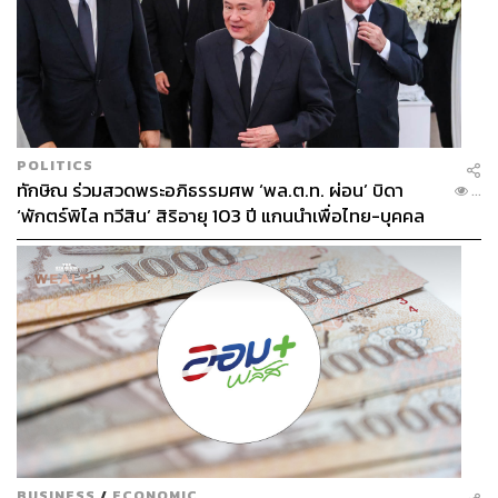
POLITICS
ทักษิณ ร่วมสวดพระอภิธรรมศพ ‘พล.ต.ท. ผ่อน’ บิดา
...
‘พักตร์พิไล ทวีสิน’ สิริอายุ 103 ปี แกนนำเพื่อไทย-บุคคล
หลากวงการร่วมอาลัย
BUSINESS
/
ECONOMIC