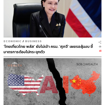
อ้างอิง:
https://edition.cnn.com/2021/11/03/business/munger-
china-economy/index.html
https://www.aljazeera.com/economy/2021/11/3/china
s-premier-warns-of-new-downward-pressures
ECONOMIC
/
BUSINESS
‘ไทยเที่ยวไทย พลัส’ ยังไม่เข้า ครม. ‘ศุภจี’ เผยรอลุ้นงบ ชี้
41
มาตรการต้องไม่กระจุกตัว
ช่องทางติดตาม
THE STANDARD WEALTH
Twitter:
twitter.com/standard_wealth
Instagram:
instagram.com/thestandardwealth
Official Line:
https://lin.ee/xfPbXUP
สามารถติดตาม THE STANDARD WEALTH
ผ่านแอปพลิเคชันต่างๆ ที่คุณสะดวกหรือใช้งานอยู่แล้วได้เลย