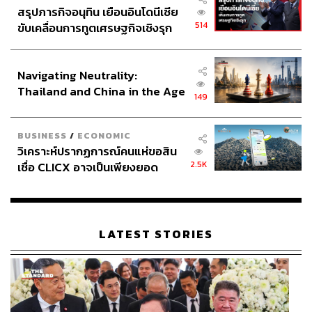
สรุปภารกิจอนุทิน เยือนอินโดนีเซีย
514
ขับเคลื่อนการทูตเศรษฐกิจเชิงรุก
ประกาศหุ้นส่วนยุทธศาสตร์ไทย –
อินโดนีเซีย
Navigating Neutrality:
Thailand and China in the Age
149
of a New Global Order
BUSINESS
/
ECONOMIC
วิเคราะห์ปรากฏการณ์คนแห่ขอสิน
2.5K
เชื่อ CLICX อาจเป็นเพียงยอด
ภูเขาน้ำแข็ง ของปัญหาหนี้ครัว
เรือนไทยที่ถูกซุกไว้
LATEST STORIES