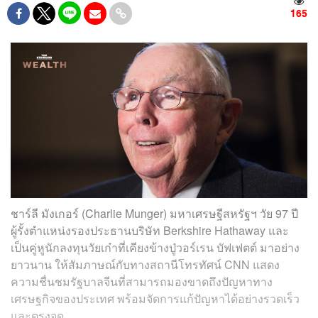
165
ชาร์ลี มังเกอร์ (Charlie Munger) มหาเศรษฐีสหรัฐฯ วัย 97 ปี
ผู้รั้งตำแหน่งรองประธานบริษัท Berkshire Hathaway และ
เป็นคู่หูนักลงทุนวัยเก๋าที่เคียงข้างปู่วอร์เรน บัฟเฟตต์ มาอย่าง
ยาวนาน ให้สัมภาษณ์กับทางสถานีโทรทัศน์ CNN แสดง
ความชื่นชมรัฐบาลจีนที่สามารถมองขาดถึงปัญหาทาง
เศรษฐกิจของประเทศ พร้อมจัดการแก้ปัญหาได้อย่างรวดเร็ว
และตรงจุด