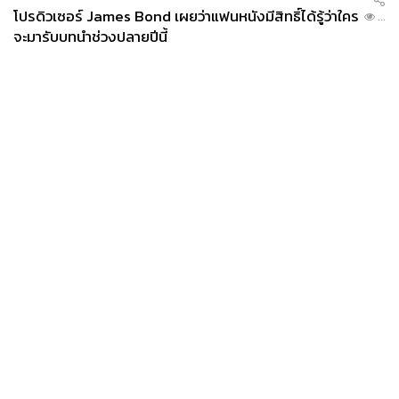
โปรดิวเซอร์ James Bond เผยว่าแฟนหนังมีสิทธิ์ได้รู้ว่าใคร
...
จะมารับบทนำช่วงปลายปีนี้
News
Wealth
Pop
Podcast
Video
Now
Opinion
Careers
Events
Privacy
About
Contact
Policy
FOR
ADVERTISING
MEMBERSHIP