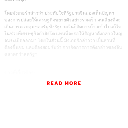
โดยมังเกอร์กล่าวว่า ประทับใจที่รัฐบาลจีนมองเห็นปัญหา
ของการปล่อยให้เศรษฐกิจขยายตัวอย่างรวดเร็ว จนเสี่ยงที่จะ
เกินการควบคุมของรัฐ ซึ่งรัฐบาลจีนก็จัดการก้าวเข้าไปแก้ไข
ในช่วงที่เศรษฐกิจกำลังโต แทนที่จะรอให้ปัญหาดังกล่าวใหญ่
จนระเบิดออกมา โดยในส่วนนี้ มังเกอร์กล่าวว่า เป็นส่วนที่
ต้องชื่นชม และต้องยอมรับว่า การจัดการการดังกล่าวของจีน
ฉลาดกว่าสหรัฐฯ
ข่าวที่เกี่ยวข้อง:
ผู้ซื้อบ้านชาวจีนกลับลำ เร่งชำระคืนเงินกู้ที่อยู่อาศัยล่วง
READ MORE
หน้า ท่ามกลางความไม่แน่นอนทางเศรษฐกิจ
‘จีน’ ผนึก ‘รัสเซีย’ ดันสกุลเงินกลุ่ม BRICS เป็นทางเลือ
กชำระเงิน หวังคานอำนาจดอลลาร์สหรัฐ
10 กองทุนหุ้นจีน ผลตอบแทนย้อนหลัง 6 เดือน แกร่งสุด
นอกจากนี้ มังเกอร์ยังระบุว่า เป็นเรื่องน่าขันที่รัฐบาล