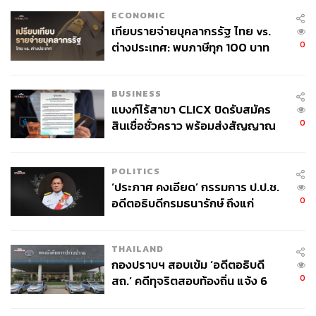
ECONOMIC
เทียบรายจ่ายบุคลากรรัฐ ไทย vs.
0
ต่างประเทศ: พบภาษีทุก 100 บาท
ของคนไทยใช้ไปกับข้าราชการเฉียด
40 บาท
BUSINESS
แบงก์ไร้สาขา CLICX ปิดรับสมัคร
0
สินเชื่อชั่วคราว พร้อมส่งสัญญาณ
เตือนกลุ่มกู้เงินผิดวัตถุประสงค์-ให้
ข้อมูลเท็จ เตรียมดำเนินคดีเด็ดขาด
POLITICS
‘ประภาศ คงเอียด’ กรรมการ ป.ป.ช.
0
อดีตอธิบดีกรมธนารักษ์ ถึงแก่
อนิจกรรม
THAILAND
กองปราบฯ สอบเข้ม ‘อดีตอธิบดี
0
สถ.’ คดีทุจริตสอบท้องถิ่น แจ้ง 6
ข้อหาหนัก จ่อชง ป.ป.ช. 12 ส.ค. นี้