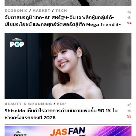
ECONOMIC
/
MARKET
/
TECH
จับตาสมรภูมิ ‘เทค-AI’ สหรัฐฯ-จีน เจาะลึกหุ้นกลุ่มได้-
94
เสียประโยชน์ และกลยุทธ์จัดพอร์ตสู้ศึก Mega Trend 3-
5 ปีข้างหน้า
TAGS:
การบริหารจัดการ
Charlie Munger
จีน
ชาร์ลี มังเกอร์
USA
China
เศรษฐกิจจีน
เศรษฐกิจสหรัฐฯ
165
BEAUTY & GROOMING
/
POP
Shiseido เห็นกำไรจากการดำเนินงานเพิ่มขึ้น 90.1% ใน
55
ช่วงครึ่งแรกของปี 2026
ABOUT THE AUTHOR
THE STANDARD WEALTH