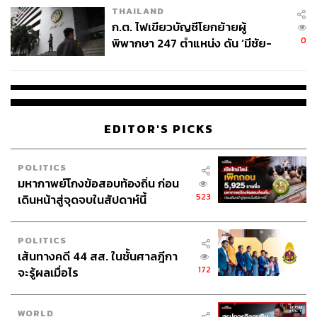
THAILAND
ก.ต. ไฟเขียวบัญชีโยกย้ายผู้
0
พิพากษา 247 ตำแหน่ง ดัน ‘มีชัย-
สรรพวิทย์’ คุมศาลอาญา-แพ่ง ‘วิธู
ร’ นั่งประธานศาลอุทธรณ์
EDITOR'S PICKS
POLITICS
มหากาพย์โกงข้อสอบท้องถิ่น ก่อน
523
เดินหน้าสู่จุดจบในสัปดาห์นี้
POLITICS
เส้นทางคดี 44 สส. ในชั้นศาลฎีกา
172
จะรู้ผลเมื่อไร
WORLD