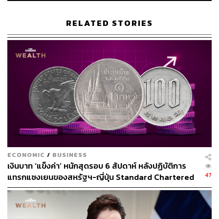
ทำให้รัฐบาลจำเป็นต้องปรับลดอัตราภาษีและค่าธรรมเนียม
ต่างๆ เพื่อประคับประคองสนับสนุนบรรดาบริษัทขนาดกลาง
RELATED STORIES
และขนาดเล็ก (SMEs) ของจีนเป็นหลัก
ขณะเดียวกัน นายกรัฐมนตรีจีนย้ำว่า เศรษฐกิจของประเทศ
จำเป็นต้องมีการปรับตัวเพื่อให้เดินไปข้างหน้าได้อย่างเหมาะ
สม ซึ่งการปรับตัวดังกล่าวมักหมายถึงการเดินหน้าใช้
นโยบายและมาตรการทางการเงินแนวอนุรักษนิยมที่มุ่งเน้น
การเติบโตทางเศรษฐกิจในระยะยาวมากกว่าการเติบโตแบบ
หวือหวาในระยะสั้น
ทั้งนี้ เศรษฐกิจของจีนในเวลานี้กำลังชะลอตัวลงอย่างเห็นได้
ชัดในช่วงหลายเดือนที่ผ่านมา โดยคำพูดของนายกรัฐมนตรี
ECONOMIC
/
BUSINESS
หลี่เค่อเฉียงครั้งนี้มีขึ้นหลังเศรษฐกิจจีนส่งสัญญาณอ่อนแอ
เงินบาท ‘แข็งค่า’ หนักสุดรอบ 6 สัปดาห์ หลังปฏิบัติการ
เพิ่มเติมในเดือนตุลาคม อันเป็นผลมาจากการขาดแคลน
47
แทรกแซงเยนของสหรัฐฯ-ญี่ปุ่น Standard Chartered
พลังงาน ซึ่งกระทบต่อภาคการผลิต ขณะที่การประกาศใช้
เปิดเป้าสิ้นปีนี้จ่อแข็งต่อแตะ 32.50 บาทต่อดอลลาร์
มาตรการเข้มงวดเด็ดขาดเพื่อควบคุมการระบาดของโรคโค
วิด ทำให้การใช้จ่ายในช่วงวันหยุดของจีนหยุดชะงัก