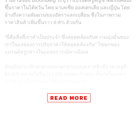
ขึ้นราคาในไต้หวัน ไทย มาเลเซีย ออสเตรเลีย และญี่ปุ่น โดย
อ้างถึงความผันผวนของอัตราแลกเปลี่ยน ซึ่งในภาพรวม
ราคาสินค้าเพิ่มขึ้นราว 6-8% ด้วยกัน
“นี่คือสิ่งที่เราทำเป็นประจำ ซึ่งสอดคล้องกับความมุ่งมั่นของ
เราในแง่ของการปรับราคาให้สอดคล้องกัน” โฆษกของ
แบรนด์หรูกล่าวในแถลงการณ์ทางอีเมล
ปัจจุบันกระเป๋าสะพายขนาดกลางแบบคลาสสิกมีราคาอยู่ที่
80,500 หยวนในจีน (11,030 ดอลลาร์) ขณะที่ขายในราคา
9,700 ยูโรในฝรั่งเศส (10,230 ดอลลาร์)
เป็นที่รู้กันว่าแบรนด์หรูแดนน้ำหอมมีอำนาจในการกำหนด
READ MORE
ราคาที่แข็งแกร่ง ซึ่งหมายความว่าพวกเขาสามารถเพิ่ม
ราคาได้โดยไม่จำเป็นต้องสูญเสียลูกค้าไป แต่ในปีที่ผ่านมามี
สัญญาณบ่งชี้มากขึ้นว่าลูกค้าที่มีความสามารถซื้อใน
ผลิตภัณฑ์ระดับสูงเริ่มลดการใช้จ่ายลง