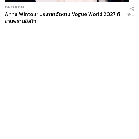
FASHION
Anna Wintour ประกาศจัดงาน Vogue World 2027 ที่
...
ซานฟรานซิสโก
News
Wealth
Pop
Podcast
Video
Now
Opinion
Careers
Events
Privacy
About
Contact
Policy
FOR
ADVERTISING
MEMBERSHIP