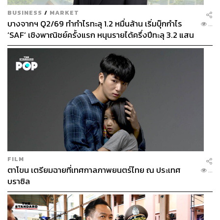
BUSINESS
/
MARKET
บางจากฯ Q2/69 ทำกำไรทะลุ 1.2 หมื่นล้าน เริ่มบุ๊กกำไร
...
‘SAF’ เชิงพาณิชย์ครั้งแรก หนุนรายได้ครึ่งปีทะลุ 3.2 แสน
ล้าน
FILM
ตาโขน เตรียมฉายที่เทศกาลภาพยนตร์ไทย ณ ประเทศ
...
บราซิล