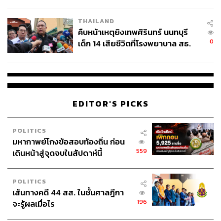
สอบปมขโมยปืนปู่ก่อเหตุ
THAILAND
คืบหน้าเหตุยิงเทพศิรินทร์ นนทบุรี
0
เด็ก 14 เสียชีวิตที่โรงพยาบาล สธ.
ยืนยันครูเสียชีวิต 5 ราย เจ็บ 22
ราย
EDITOR'S PICKS
POLITICS
มหากาพย์โกงข้อสอบท้องถิ่น ก่อน
559
เดินหน้าสู่จุดจบในสัปดาห์นี้
POLITICS
เส้นทางคดี 44 สส. ในชั้นศาลฎีกา
196
จะรู้ผลเมื่อไร