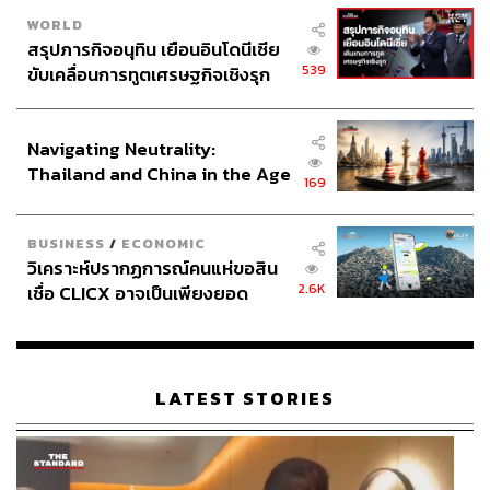
WORLD
สรุปภารกิจอนุทิน เยือนอินโดนีเซีย
539
ขับเคลื่อนการทูตเศรษฐกิจเชิงรุก
ประกาศหุ้นส่วนยุทธศาสตร์ไทย –
อินโดนีเซีย
Navigating Neutrality:
Thailand and China in the Age
169
of a New Global Order
BUSINESS
/
ECONOMIC
วิเคราะห์ปรากฏการณ์คนแห่ขอสิน
2.6K
เชื่อ CLICX อาจเป็นเพียงยอด
ภูเขาน้ำแข็ง ของปัญหาหนี้ครัว
เรือนไทยที่ถูกซุกไว้
LATEST STORIES