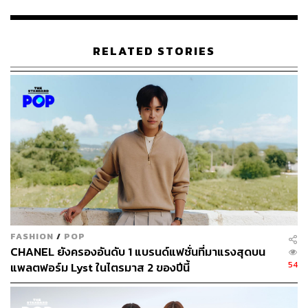
TAGS:
Chanel
Luxury Brand
สินค้าฟุ่มเฟือย
RELATED STORIES
123
ABOUT THE AUTHOR
ถนัดกิจ จันกิเสน
Content Creator ประจำกองบรรณาธิการ
FASHION
/
POP
THE STANDARD WEALTH ผู้เสพติดโลก
CHANEL ยังครองอันดับ 1 แบรนด์แฟชั่นที่มาแรงสุดบน
ธุรกิจ การตลาด เทคโนโลยี และชอบสำรวจ
โลกออฟไลน์และออนไลน์มาถอดรหัสความ
54
แพลตฟอร์ม Lyst ในไตรมาส 2 ของปีนี้
เคลื่อนไหวให้เป็นเรื่องเข้าใจง่าย สนุก และได้
ไอเดียใหม่ๆ