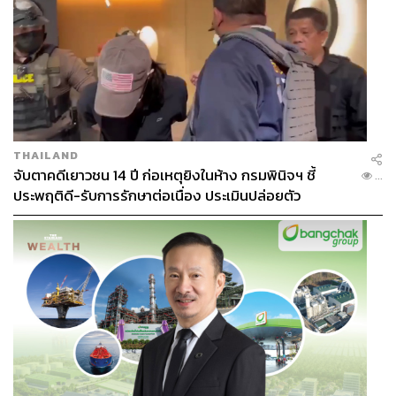
THAILAND
จับตาคดีเยาวชน 14 ปี ก่อเหตุยิงในห้าง กรมพินิจฯ ชี้
...
ประพฤติดี-รับการรักษาต่อเนื่อง ประเมินปล่อยตัว