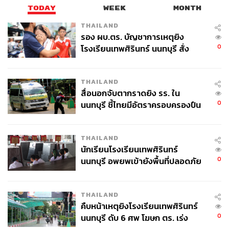
TODAY
WEEK
MONTH
THAILAND
รอง ผบ.ตร. บัญชาการเหตุยิง
0
โรงเรียนเทพศิรินทร์ นนทบุรี สั่ง
ค้นหา 2 รอบยืนยันไร้คนติดค้าง พบ
ศพปู่-ย่าที่บ้านพักผู้ก่อเหตุ
THAILAND
สื่อนอกจับตากราดยิง รร. ใน
0
นนทบุรี ชี้ไทยมีอัตราครอบครองปืน
สูงในระดับต้นของภูมิภาค
THAILAND
นักเรียนโรงเรียนเทพศิรินทร์
0
นนทบุรี อพยพเข้ายังพื้นที่ปลอดภัย
ชั่วคราว หลังเหตุใช้อาวุธปืนภายใน
โรงเรียนคลี่คลาย
THAILAND
คืบหน้าเหตุยิงโรงเรียนเทพศิรินทร์
0
นนทบุรี ดับ 6 ศพ โฆษก ตร. เร่ง