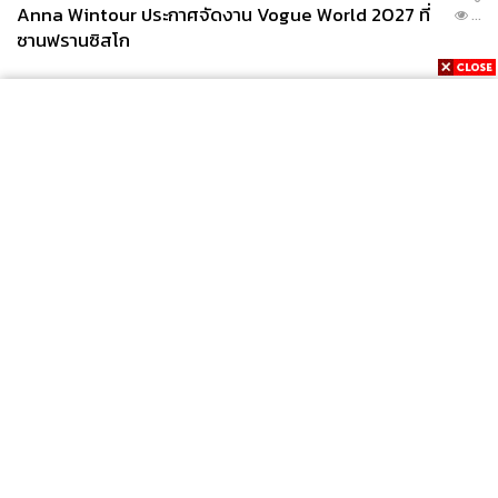
Anna Wintour ประกาศจัดงาน Vogue World 2027 ที่
...
ซานฟรานซิสโก
News
Wealth
Pop
Podcast
Video
Now
Opinion
Careers
Events
Privacy
About
Contact
Policy
FOR
ADVERTISING
MEMBERSHIP