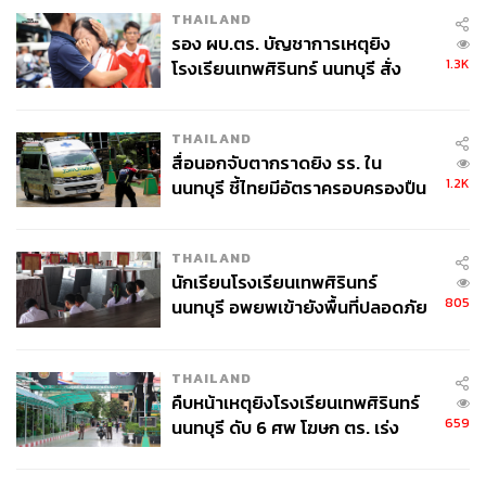
THAILAND
รอง ผบ.ตร. บัญชาการเหตุยิง
1.3K
โรงเรียนเทพศิรินทร์ นนทบุรี สั่ง
ค้นหา 2 รอบยืนยันไร้คนติดค้าง พบ
ศพปู่-ย่าที่บ้านพักผู้ก่อเหตุ
THAILAND
สื่อนอกจับตากราดยิง รร. ใน
1.2K
นนทบุรี ชี้ไทยมีอัตราครอบครองปืน
สูงในระดับต้นของภูมิภาค
THAILAND
นักเรียนโรงเรียนเทพศิรินทร์
805
นนทบุรี อพยพเข้ายังพื้นที่ปลอดภัย
ชั่วคราว หลังเหตุใช้อาวุธปืนภายใน
โรงเรียนคลี่คลาย
THAILAND
คืบหน้าเหตุยิงโรงเรียนเทพศิรินทร์
659
นนทบุรี ดับ 6 ศพ โฆษก ตร. เร่ง
สอบปมขโมยปืนปู่ก่อเหตุ