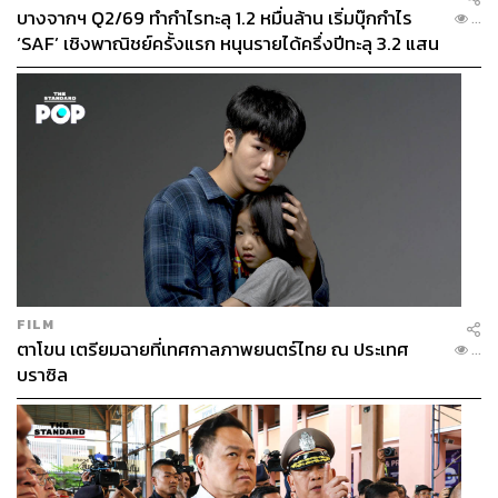
บางจากฯ Q2/69 ทำกำไรทะลุ 1.2 หมื่นล้าน เริ่มบุ๊กกำไร
...
‘SAF’ เชิงพาณิชย์ครั้งแรก หนุนรายได้ครึ่งปีทะลุ 3.2 แสน
ล้าน
FILM
ตาโขน เตรียมฉายที่เทศกาลภาพยนตร์ไทย ณ ประเทศ
...
บราซิล