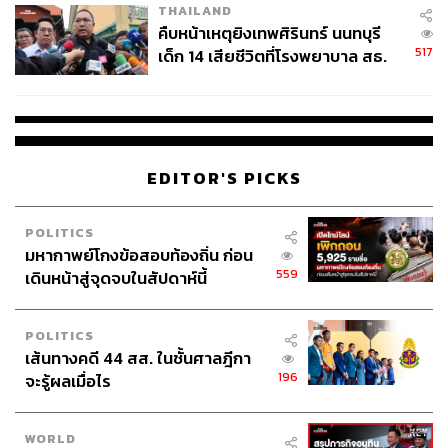
THAILAND
คืบหน้าเหตุยิงเทพศิรินทร์ นนทบุรี
517
เด็ก 14 เสียชีวิตที่โรงพยาบาล สธ.
ยืนยันครูเสียชีวิต 5 ราย เจ็บ 22
ราย
EDITOR'S PICKS
POLITICS
มหากาพย์โกงข้อสอบท้องถิ่น ก่อน
559
เดินหน้าสู่จุดจบในสัปดาห์นี้
POLITICS
เส้นทางคดี 44 สส. ในชั้นศาลฎีกา
196
จะรู้ผลเมื่อไร
WORLD