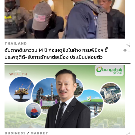
THAILAND
จับตาคดีเยาวชน 14 ปี ก่อเหตุยิงในห้าง กรมพินิจฯ ชี้
...
ประพฤติดี-รับการรักษาต่อเนื่อง ประเมินปล่อยตัว
BUSINESS
/
MARKET