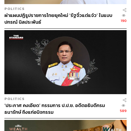
POLITICS
ผ่าแผนปฏิรูปราชการไทยยุคใหม่ ‘รัฐจิ๋วแต่แจ๋ว’ ในแบบ
190
ปกรณ์ นิลประพันธ์
POLITICS
‘ประภาศ คงเอียด’ กรรมการ ป.ป.ช. อดีตอธิบดีกรม
589
ธนารักษ์ ถึงแก่อนิจกรรม