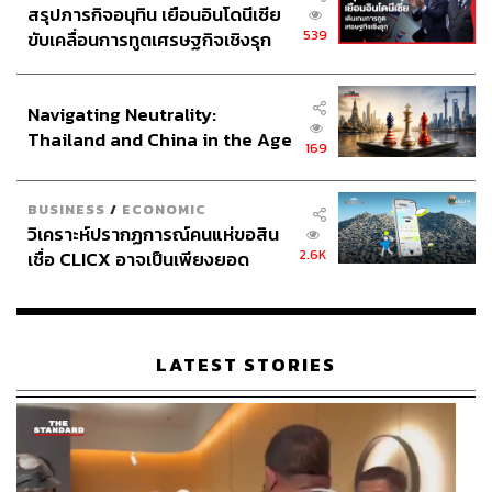
สรุปภารกิจอนุทิน เยือนอินโดนีเซีย
539
ขับเคลื่อนการทูตเศรษฐกิจเชิงรุก
ประกาศหุ้นส่วนยุทธศาสตร์ไทย –
อินโดนีเซีย
Navigating Neutrality:
Thailand and China in the Age
169
of a New Global Order
BUSINESS
/
ECONOMIC
วิเคราะห์ปรากฏการณ์คนแห่ขอสิน
2.6K
เชื่อ CLICX อาจเป็นเพียงยอด
ภูเขาน้ำแข็ง ของปัญหาหนี้ครัว
เรือนไทยที่ถูกซุกไว้
LATEST STORIES