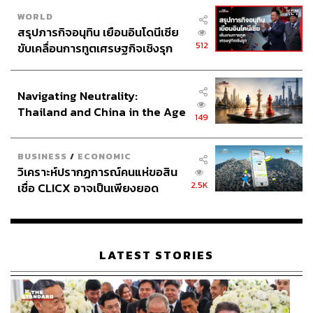
WORLD
สรุปภารกิจอนุทิน เยือนอินโดนีเซีย
512
ขับเคลื่อนการทูตเศรษฐกิจเชิงรุก
ประกาศหุ้นส่วนยุทธศาสตร์ไทย –
อินโดนีเซีย
Navigating Neutrality:
Thailand and China in the Age
149
of a New Global Order
BUSINESS
/
ECONOMIC
วิเคราะห์ปรากฏการณ์คนแห่ขอสิน
2.5K
เชื่อ CLICX อาจเป็นเพียงยอด
ภูเขาน้ำแข็ง ของปัญหาหนี้ครัว
เรือนไทยที่ถูกซุกไว้
LATEST STORIES
TAGS:
รถไฟฟ้า BTS
ประชาชน
Countdown
ชิดลม
นักท่องเที่ยว
Central World
เทศกาลปีใหม่
กองบัญชาการตำรวจนครบาล
ขนส่งสาธารณะ