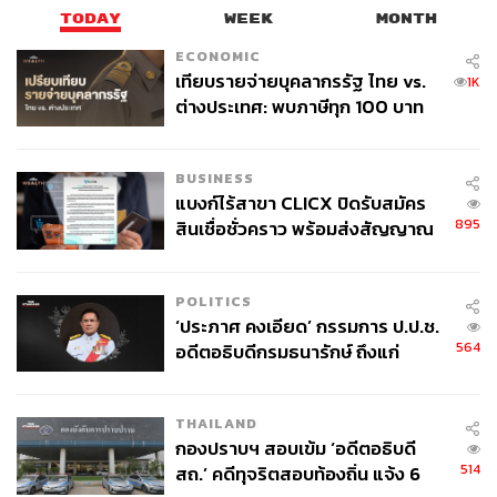
TODAY
WEEK
MONTH
ECONOMIC
เทียบรายจ่ายบุคลากรรัฐ ไทย vs.
1K
ต่างประเทศ: พบภาษีทุก 100 บาท
ของคนไทยใช้ไปกับข้าราชการเฉียด
40 บาท
BUSINESS
แบงก์ไร้สาขา CLICX ปิดรับสมัคร
895
สินเชื่อชั่วคราว พร้อมส่งสัญญาณ
เตือนกลุ่มกู้เงินผิดวัตถุประสงค์-ให้
ข้อมูลเท็จ เตรียมดำเนินคดีเด็ดขาด
POLITICS
‘ประภาศ คงเอียด’ กรรมการ ป.ป.ช.
564
อดีตอธิบดีกรมธนารักษ์ ถึงแก่
อนิจกรรม
THAILAND
กองปราบฯ สอบเข้ม ‘อดีตอธิบดี
514
สถ.’ คดีทุจริตสอบท้องถิ่น แจ้ง 6