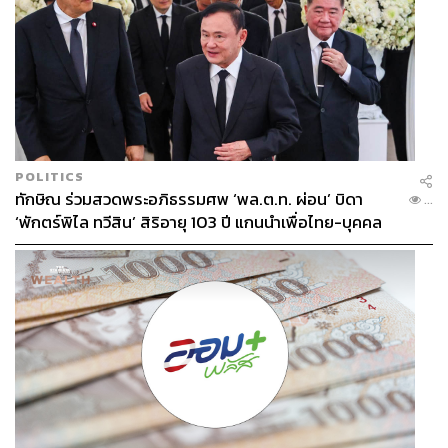
ถนนราชดำริ
รถไฟฟ้า MRT
POLITICS
95
ทักษิณ ร่วมสวดพระอภิธรรมศพ ‘พล.ต.ท. ผ่อน’ บิดา
...
‘พักตร์พิไล ทวีสิน’ สิริอายุ 103 ปี แกนนำเพื่อไทย-บุคคล
หลากวงการร่วมอาลัย
ABOUT THE AUTHOR
THE STANDARD TEAM
กองบรรณาธิการ THE STANDARD
ABOUT THE PHOTOGRAPHER
ณาฌารัฐ ภักดีอาสา
ช่างภาพข่าว ประจำสำนักข่าว THE
STANDARD