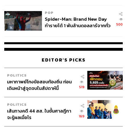
ข้อหาหนัก จ่อชง ป.ป.ช. 12 ส.ค. นี้
POP
Spider-Man: Brand New Day
500
ทำรายได้ 1 พันล้านดอลลาร์จากทั่ว
โลกภายใน 6 วัน
EDITOR'S PICKS
POLITICS
มหากาพย์โกงข้อสอบท้องถิ่น ก่อน
519
เดินหน้าสู่จุดจบในสัปดาห์นี้
POLITICS
เส้นทางคดี 44 สส. ในชั้นศาลฎีกา
169
จะรู้ผลเมื่อไร