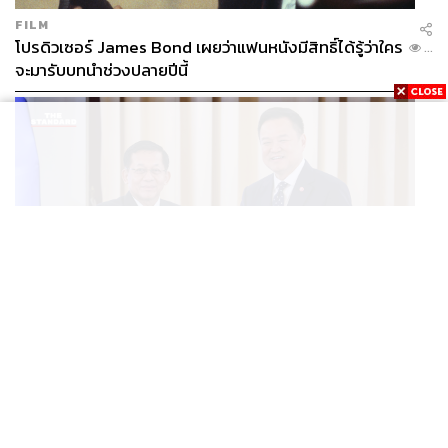
FILM
โปรดิวเซอร์ James Bond เผยว่าแฟนหนังมีสิทธิ์ได้รู้ว่าใคร
...
จะมารับบทนำช่วงปลายปีนี้
WORLD
อนุทิน-มินอ่องหล่าย ออกแถลงการณ์ร่วม หนุนความร่วม
...
มือรอบด้าน ยกระดับปราบอาชญากรรมข้ามชาติ แก้ปัญหา
หมอกควัน-มลพิษทางน้ำ