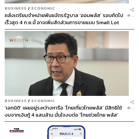
BUSINESS
/
ECONOMIC
คลังเตรียมจำหน่ายพันธบัตรรัฐบาล ‘ออมพลัส’ รอบถัดไป
...
เร็วสุด 4 ก.ย.นี้ อาจเพิ่มสัดส่วนการขายแบบ Small Lot
First มากขึ้น
BUSINESS
/
ECONOMIC
‘เอกนิติ’ เผยอยู่ระหว่างหารือ ‘ไทยเที่ยวไทยพลัส’ มีสิทธิใช้
...
งบจากเงินกู้ 4 แสนล้าน มั่นใจงบต่อ ‘ไทยช่วยไทย พลัส’
เฟส 2 มีเพียงพอ