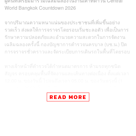
ผู้คนที่เตรียมมาร่วมเฉลิมฉลองในงานเคาท์ดาวน์ Central
World Bangkok Countdown 2026
จากปริมาณความหนาแน่นของประชาชนที่เพิ่มขึ้นอย่าง
รวดเร็ว ส่งผลให้การจราจรโดยรอบเริ่มชะลอตัว เพื่อเป็นการ
รักษาความปลอดภัยและอำนวยความสะดวกในการจัดงาน
เฉลิมฉลองครั้งนี้ กองบัญชาการตำรวจนครบาล (บช.น.) ปิด
การจราจรชั่วคราวและจัดระเบียบการเดินรถในพื้นที่โดยรอบ
ทางเจ้าหน้าที่ตำรวจได้กำหนดมาตรการ ห้ามรถทุกชนิด
สัญจร ครอบคลุมพื้นที่จัดงานและเส้นทางต่อเนื่อง ตั้งแต่เวลา
12.00 น. ของวันนี้ ไปจนถึงเวลา 05.00 น. ของวันพรุ่งนี้ (1
มกราคม 2569) โดยเริ่มปิดการจราจรบน ถนนราชดำริ ช่วง
แยกประตูน้ำ ถึงแยกราชประสงค์ เป็นจุดแรก
READ MORE
และเพื่อรองรับนักท่องเที่ยวที่จะหลั่งไหลเข้ามาในช่วงเย็น จะ
มีการยกระดับการปิดจราจรเพิ่มเติมตั้งแต่เวลา 16.00 น.
เป็นต้นไป จนถึงเวลา 02.00 น. ของวันใหม่ ในอีก 5 เส้นทาง
หลัก ได้แก่ ถนนราชดำริ (จากแยกราชประสงค์ ถึงปากซอย