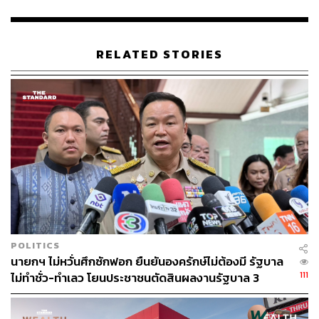
– สร้างอาชีพแก่ชุมชนอย่างยั่งยืน ผ่านการพัฒนาผลิตภัณฑ์
การส่งเสริมการท่องเที่ยวท้องถิ่น รวมถึงการช่วยเหลือคน
พิการให้มีอาชีพ ใช้งบประมาณ 150 ล้านบาท ผ่านโครงการ
เซ็นทรัล ทำ ซึ่งได้ช่วยเหลือรวมกว่า 30,000 ครัวเรือน ใน 50
RELATED STORIES
จังหวัด
– สร้างแพลตฟอร์มระดมทุนออนไลน์ (Crowdfunding
Platform) ให้คนที่ต้องการเริ่มธุรกิจใหม่แต่ยังขาดเงินทุน
รวมถึงสนับสนุนนักเรียน โรงเรียน โรงพยาบาล และงานวิจัย
ตั้งเป้าการระดมทุนกว่า 100 ล้านบาท
มาตรการลดค่าครองชีพ
– ลดและตรึงราคาสินค้าอุปโภคบริโภคที่จำเป็นกว่า 3,000
รายการ เพื่อช่วยแบ่งเบาภาระค่าครองชีพของประชาชน
โดยซูเปอร์มาร์เก็ตในกลุ่มเซ็นทรัลร่วมโครงการกับกรมการ
POLITICS
ค้าภายใน กระทรวงพาณิชย์ และผู้ผลิตสินค้าในการลดราคา
นายกฯ ไม่หวั่นศึกซักฟอก ยืนยันองครักษ์ไม่ต้องมี รัฐบาล
5-68% ในท็อปส์ทุกสาขาทั่วประเทศ ตลอดปี 2563 และการ
111
ไม่ทำชั่ว-ทำเลว โยนประชาชนตัดสินผลงานรัฐบาล 3
ตรึงราคาสินค้าอุปโภคบริโภคอีกกว่า 23,000 รายการ ตั้งแต่
เดือน
วันที่ 15 มีนาคม โดยจะไม่มีการขึ้นราคาในช่วง 90 วัน
– ลดราคาอาหาร 20% ในศูนย์อาหาร 87 แห่ง ใน 43 จังหวัด