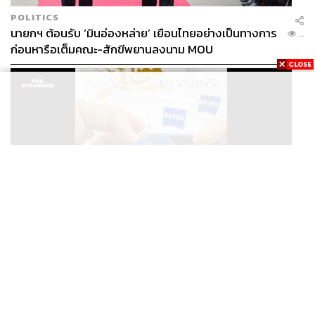
POLITICS
นายกฯ ต้อนรับ ‘มินอ่องหล่าย’ เยือนไทยอย่างเป็นทางการ
...
ก่อนหารือเต็มคณะ-สักขีพยานลงนาม MOU
THAILAND
ศาลออกหมายจับ ‘โทน บางแค’ ฐานฉ้อโกงประชาชน ปม
...
แอบอ้างแบรนด์ Zeiss ลวงขายกล้องส่องพระลิมิเต็ด