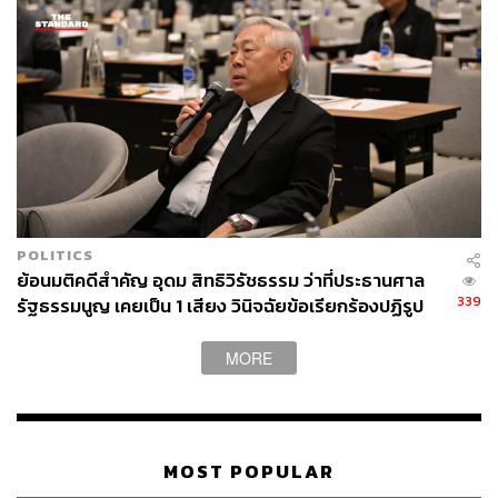
34
ABOUT THE AUTHOR
ถนัดกิจ จันกิเสน
Content Creator ประจำกองบรรณาธิการ
THE STANDARD WEALTH ผู้เสพติดโลก
ธุรกิจ การตลาด เทคโนโลยี และชอบสำรวจ
โลกออฟไลน์และออนไลน์มาถอดรหัสความ
เคลื่อนไหวให้เป็นเรื่องเข้าใจง่าย สนุก และได้
ไอเดียใหม่ๆ
POLITICS
ย้อนมติคดีสำคัญ อุดม สิทธิวิรัชธรรม ว่าที่ประธานศาล
339
รัฐธรรมนูญ เคยเป็น 1 เสียง วินิจฉัยข้อเรียกร้องปฏิรูป
สถาบันฯ ไม่เข้าข่ายล้มล้าง
MORE
MOST POPULAR