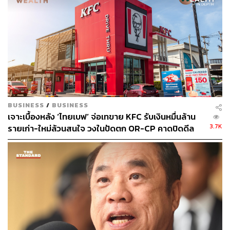
โดยจัดให้มีอาหารราคาพิเศษ เริ่มต้นที่ 19 บาท ที่เซ็นทรัลฟู้ด
คอร์ท 33 แห่ง โรบินสันฟู้ดคอร์ท 24 แห่ง และท็อปส์ฟู้ดคอร์ท
30 แห่ง
มาตรการส่งเสริมสุขภาพ
– สร้างมาตรฐานใหม่เพื่อเป็นแผนแม่บทในการทำธุรกิจให้
ปลอดภัย เพื่อป้องกันการระบาดโดยใช้มาตรการสะอาด
ปลอดภัย ในศูนย์การค้าและผู้เช่าทุกราย ทุกตารางเมตร โดย
BUSINESS
/
BUSINESS
กลุ่มเซ็นทรัลได้จัดทำมาตรการเชิงรุกในการสร้างมาตรฐาน
เจาะเบื้องหลัง ‘ไทยเบฟ’ จ่อเทขาย KFC รับเงินหมื่นล้าน
สุขอนามัยใน 5 ด้าน 75 มาตรการ เพื่อถือปฏิบัติสำหรับทุก
3.7K
รายเก่า-ใหม่ล้วนสนใจ วงในปัดตก OR-CP คาดปิดดีล
ธุรกิจในศูนย์การค้าเพื่อความปลอดภัย และป้องกันการ
ไตรมาส 4 นี้
ระบาดของเชื้อไวรัส
– งบประมาณรวมกว่า 40 ล้านบาท ในการสนับสนุนเงินและ
อุปกรณ์ทางการแพทย์ มอบให้กับ 30 โรงพยาบาลทั่วประเทศ
เพื่อบุคลากรทางการแพทย์รับมือกับโรคโควิด-19 ผ่านทาง
แพทยสมาคมแห่งประเทศไทยฯ และจัดสรรงบประมาณเพิ่ม
เติมอีก 15 ล้านบาท สำหรับการจัดทำห้องปลอดเชื้อให้โรง
พยาบาล และมอบถุงยังชีพให้แก่ประชาชนที่เดือดร้อน