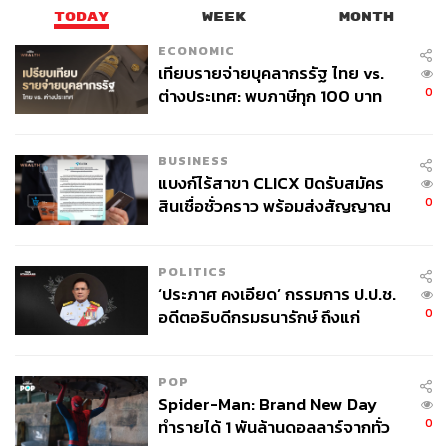
TODAY
WEEK
MONTH
ECONOMIC
เทียบรายจ่ายบุคลากรรัฐ ไทย vs.
0
ต่างประเทศ: พบภาษีทุก 100 บาท
ของคนไทยใช้ไปกับข้าราชการเฉียด
40 บาท
BUSINESS
แบงก์ไร้สาขา CLICX ปิดรับสมัคร
0
สินเชื่อชั่วคราว พร้อมส่งสัญญาณ
เตือนกลุ่มกู้เงินผิดวัตถุประสงค์-ให้
ข้อมูลเท็จ เตรียมดำเนินคดีเด็ดขาด
POLITICS
‘ประภาศ คงเอียด’ กรรมการ ป.ป.ช.
0
อดีตอธิบดีกรมธนารักษ์ ถึงแก่
อนิจกรรม
POP
Spider-Man: Brand New Day
0
ทำรายได้ 1 พันล้านดอลลาร์จากทั่ว