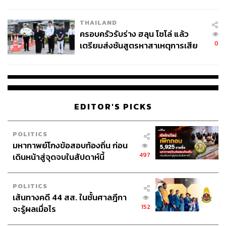
โลกภายใน 6 วัน
THAILAND
ครอบครัวรับร่าง ฮลุน โซโล่ แล้ว
0
เตรียมส่งชันสูตรหาสาเหตุการเสีย
ชีวิต
EDITOR'S PICKS
POLITICS
มหากาพย์โกงข้อสอบท้องถิ่น ก่อน
497
เดินหน้าสู่จุดจบในสัปดาห์นี้
POLITICS
เส้นทางคดี 44 สส. ในชั้นศาลฎีกา
152
จะรู้ผลเมื่อไร