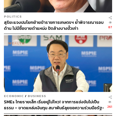
มาตรการทั้งหมดนี้ประกอบขึ้นมาจากการความตั้งใจและ
ความเชี่ยวชาญของกลุ่มเซ็นทรัล ภายใต้ความมุ่งมั่นของผู้
POLITICS
สุริยะแจงปมโยกย้ายข้าราชการเกษตรฯ ย้ำพิจารณารอบ
บริหารและพนักงานทุกคนในองค์กร เพื่อเป็นพลังกาย พลังใจ
87
ด้าน ไม่มีซื้อขายตำแหน่ง ปัดล้างบางขั้วเก่า
และฟันเฟืองในการขับเคลื่อน เราเชื่อมั่นว่ามาตรการทั้งหมด
จะสามารถช่วยแบ่งเบาภาระของรัฐบาล และช่วยฟื้นฟู
เศรษฐกิจของไทยได้ และพร้อมที่จะร่วมมือกับทุกภาคส่วน
เพื่อให้เกิดประโยชน์ต่อประเทศชาติสูงสุด
พิสูจน์อักษร: ลักษณ์นารา พักตร์เพียงจันทร์
TAGS:
SMEs
ประยุทธ์ จันทร์โอชา
กลุ่มเซ็นทรัล
ECONOMIC
/
BUSINESS
SMEs ไทยรายเล็ก เริ่มอยู่ไม่ไหว! จากการแข่งขันไม่เป็น
261
ธรรม – ขาดแหล่งเงินทุน สมาพันธ์ลุยขอความร่วมมือรัฐ-
เอกชนเร่งแก้