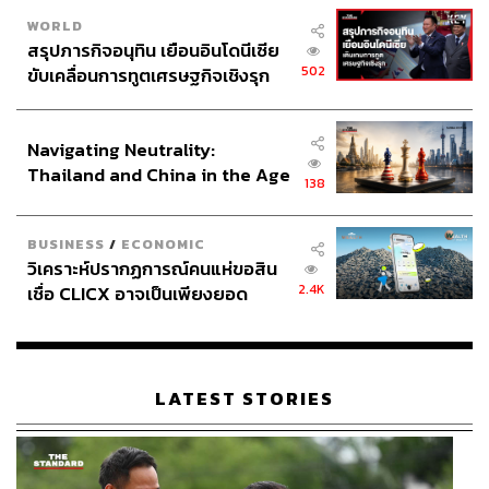
WORLD
สรุปภารกิจอนุทิน เยือนอินโดนีเซีย
502
ขับเคลื่อนการทูตเศรษฐกิจเชิงรุก
ประกาศหุ้นส่วนยุทธศาสตร์ไทย –
อินโดนีเซีย
Navigating Neutrality:
Thailand and China in the Age
138
of a New Global Order
BUSINESS
/
ECONOMIC
วิเคราะห์ปรากฏการณ์คนแห่ขอสิน
2.4K
เชื่อ CLICX อาจเป็นเพียงยอด
ภูเขาน้ำแข็ง ของปัญหาหนี้ครัว
เรือนไทยที่ถูกซุกไว้
LATEST STORIES