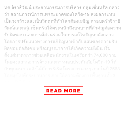
ทศ จิราธิวัฒน์ ประธานกรรมการบริหาร กลุ่มเซ็นทรัล กล่าว
ว่า สถานการณ์การแพร่ระบาดของโควิด-19 ส่งผลกระทบ
เป็นวงกว้างและเป็นวิกฤตที่ทั่วโลกต้องเผชิญ ครอบครัวจิราธิ
วัฒน์และกลุ่มเซ็นทรัลได้ตระหนักถึงบทบาทที่สำคัญต่อความ
รับผิดชอบ และการมีส่วนร่วมในการแก้ไขปัญหาดังกล่าว
โดยการปรับแนวทางการแก้ปัญหาเข้ากับแผนของความรับ
ผิดชอบต่อสังคม พร้อมบูรณาการให้เกิดความยั่งยืน เริ่ม
ตั้งแต่มาตรการช่วยเหลือพนักงานในเครือกว่า 74,000 ราย
โดยคงสถานะการจ้าง และการมอบประกันภัยโควิด-19 ให้
กับทุกคน รวมถึงได้มีการริเริ่มโครงการต่างๆ ภายในปี 2563
โดยมุ่งไปที่กระบวนการ ภายใต้ความต้องการพื้นฐานทั้ง 3
ส่วน อันได้แก่
READ MORE
มาตรการสร้างอาชีพ เสริมรายได้ ด้วยความมุ่งมั่นที่จะ
สร้างอาชีพและรายได้ที่ยั่งยืนแก่คนไทยในทุกระดับ
ผ่านการดำเนินการต่างๆ ดังนี้
– กระตุ้นเศรษฐกิจท้องถิ่นและสร้างรายได้ โดยการให้พื้นที่
ขาย 90,000 ตารางเมตร ใน 100 ศูนย์การค้าใน 44 จังหวัด