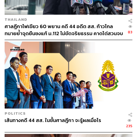
ใครอยากคบหาเหมือนเมียนมาไปโดยปริยาย
“การทำนโยบายต่างประเทศแบบไม่มีนโยบาย ตีมึนไม่รู้ไม่ชี้
THAILAND
คนไทยโดนลูกหลงตายก็ไม่เป็นไร เครื่องบินรบเมียนมาเข้า
ศาลฎีกาไฟเขียว 60 พยาน คดี 44 อดีต สส. ก้าวไกล
มายิงในน่านฟ้าไทยก็ไม่เป็นไร ถูกประชาคมโลกกดดันใน
83
ทนายย้ำจุดยืนชงแก้ ม.112 ไม่ขัดจริยธรรม คาดไต่สวนจบ
ท่าทีเรื่องเมียนมาก็ไม่เป็นไร เพราะนโยบายมีอย่างเดียว
พฤษภาคมปี 2570
เพื่อนแท้เผด็จการฝาแฝด ประยุทธ์ มิน อ่อง หลาย จะต้องอยู่
ต่อไป” ปดิพัทธ์กล่าว
TAGS:
ประยุทธ์ จันทร์โอชา
ปดิพัทธ์ สันติภาดา
การอภิปรายไม่ไว้วางใจ
การประชุมสภาผู้แทนราษฎร
พรรคก้าวไกล
POLITICS
เส้นทางคดี 44 สส. ในชั้นศาลฎีกา จะรู้ผลเมื่อไร
235
46