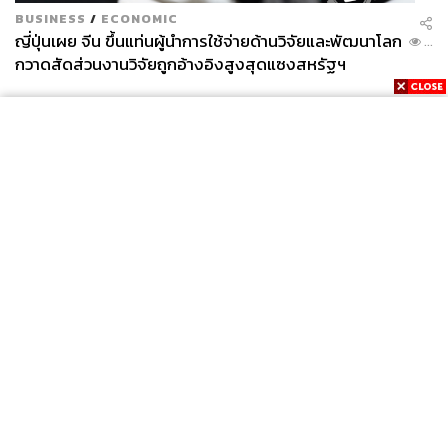
BUSINESS
/
ECONOMIC
ญี่ปุ่นเผย จีน ขึ้นแท่นผู้นำการใช้จ่ายด้านวิจัยและพัฒนาโลก
...
กวาดสัดส่วนงานวิจัยถูกอ้างอิงสูงสุดแซงสหรัฐฯ
News
Wealth
Pop
Podcast
Video
Now
Opinion
Careers
Events
Privacy
About
Contact
Policy
FOR
ADVERTISING
MEMBERSHIP