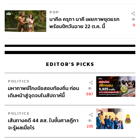
POP
นาคี๓ ครุฑา นาคี เผยภาพชุดแรก
0
พร้อมปักวันฉาย 22 ต.ค. นี้
EDITOR'S PICKS
POLITICS
มหากาพย์โกงข้อสอบท้องถิ่น ก่อน
597
เดินหน้าสู่จุดจบในสัปดาห์นี้
POLITICS
เส้นทางคดี 44 สส. ในชั้นศาลฎีกา
235
จะรู้ผลเมื่อไร