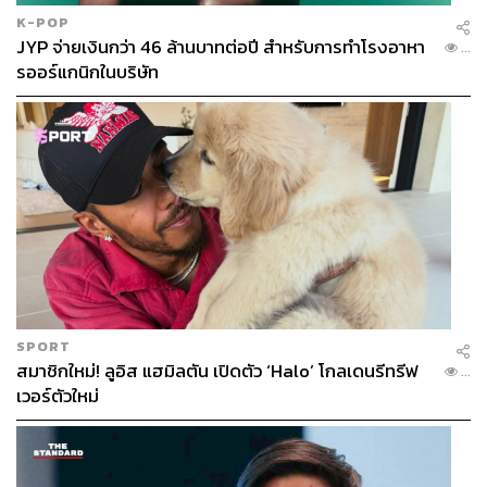
K-POP
JYP จ่ายเงินกว่า 46 ล้านบาทต่อปี สำหรับการทำโรงอาหา
...
รออร์แกนิกในบริษัท
SPORT
สมาชิกใหม่! ลูอิส แฮมิลตัน เปิดตัว ‘Halo’ โกลเดนรีทรีฟ
...
เวอร์ตัวใหม่