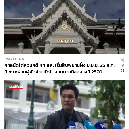
ปดิพัทธ์ย้ำว่า ประเทศไทยไม่จำเป็นต้องเลือกข้างใครอย่าง
ชัดเจน แต่ต้องสร้างสมดุลในด้านการต่างประเทศ โดยเฉพาะ
ในกรณีวิกฤตการณ์รัฐประหารเมียนมา สามารถเป็นโอกาส
ให้ไทยมีบทบาทในการคลี่คลายสถานการณ์และแสวงหา
สันติภาพ ยุติความขัดแย้งในเมียนมา จากความนับถือส่วนตัว
ระหว่างผู้นำสองประเทศ
มหาอำนาจล้วนอยากให้สงครามกลางเมืองในเมียนมายุติลง
POLITICS
ไม่ว่าจะเป็นเหตุผลของแหล่งพลังงานธรรมชาติ ความ
ศาลนัดไต่สวนคดี 44 สส. เริ่มสืบพยานฝั่ง ป.ป.ช. 25 ส.ค.
ต้องการลงทุนอย่างต่อเนื่อง หรือเหตุผลด้านมนุษยธรรม ซึ่ง
73
นี้ ขณะฝ่ายผู้คัดค้านนัดไต่สวนยาวถึงกลางปี 2570
ประเทศไทยควรเล่นเกมอย่างชาญฉลาดกับมหาอำนาจทั้ง
หลาย มีภาวะผู้นำในการประสานแก้ไขปัญหา พบกับผู้นำของ
ทั้งสองฝ่ายไม่ว่าจะเป็นมิน อ่อง หล่าย หรือกองทัพประชาชน
และกลุ่มชาติพันธุ์ต่างๆ
แต่รัฐบาลประยุทธ์กลับเลือกเดินหมากที่เสียเปล่าที่สุด คือการ
อุ้มชูมิน อ่อง หล่าย ตั้งแต่ต้น ทำให้ขาดอำนาจในการถ่วงดุล
กับประเทศมหาอำนาจทุกประเทศ จนกลายเป็นประเทศที่ไม่มี