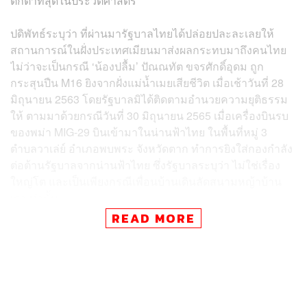
ตกต่ำที่สุดในประวัติศาสตร์
ปดิพัทธ์ระบุว่า ที่ผ่านมารัฐบาลไทยได้ปล่อยปละละเลยให้
สถานการณ์ในฝั่งประเทศเมียนมาส่งผลกระทบมาถึงคนไทย
ไม่ว่าจะเป็นกรณี ‘น้องปลื้ม’ ปัณณทัต ขจรศักดิ์อุดม ถูก
กระสุนปืน M16 ยิงจากฝั่งแม่น้ำเมยเสียชีวิต เมื่อเช้าวันที่ 28
มิถุนายน 2563 โดยรัฐบาลมิได้ติดตามอำนวยความยุติธรรม
ให้ ตามมาด้วยกรณีวันที่ 30 มิถุนายน 2565 เมื่อเครื่องบินรบ
ของพม่า MIG-29 บินเข้ามาในน่านฟ้าไทย ในพื้นที่หมู่ 3
ตำบลวาเล่ย์ อำเภอพบพระ จังหวัดตาก ทำการยิงใส่กองกำลัง
ต่อต้านรัฐบาลจากน่านฟ้าไทย ซึ่งรัฐบาลระบุว่า ไม่ใช่เรื่อง
ใหญ่โต และเป็นเพียงกรณีเพื่อนบ้านเดินลัดสนามหญ้าบ้าน
เราเท่านั้น
READ MORE
ปดิพัทธ์ยังระบุว่า จากเหตุการณ์ทั้งสองนี้ ทำให้อดคิดไม่ได้ว่า
รัฐบาลประยุทธ์รู้เห็นเป็นใจกับรัฐบาล มิน อ่อง หล่าย อำนวย
ความสะดวกให้แก่กองทัพเมียนมาปราบปรามกองกำลังต่อ
ต้านรัฐบาล และเมื่อมองไปถึงการเปลี่ยนแปลงนโยบายที่มีต่อ
ผู้ลี้ภัยแล้วก็ยิ่งเป็นที่ชัดเจนว่ารัฐบาลประยุทธ์มีแนวทางที่