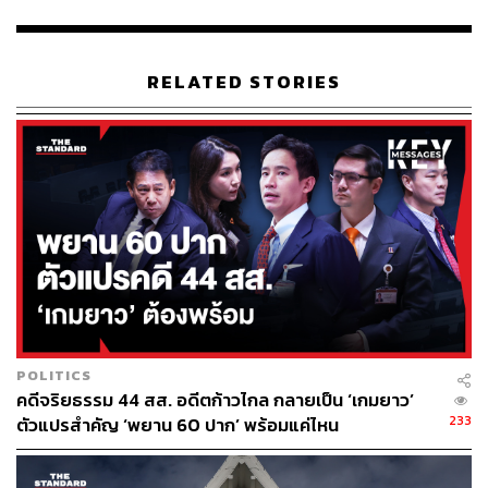
นำเจ้าสัวคนไทยตระกูลใหญ่คนหนึ่งเข้าพบประธานาธิบดีบิล
คลินตัน เพื่อล็อบบี้นโยบายด้านการค้าให้แก่รัฐบาลจีน พร
พิมลยังเคยถูกศาลในสหรัฐอเมริกาตัดสินลงโทษในคดีนี้ ให้
RELATED STORIES
ต้องโทษรอลงอาญา 3 ปี และให้คุมขังในเคหสถาน 6 เดือน
พร้อมติดกำไลติดตามตัว
พรพิมลหลังจากรับตำแหน่งก็ได้แสดงบทบาทในเวทีการ
ประชุมนานาชาติด้านความมั่นคง ‘แชงกรี-ลา ไดอะล็อก’
ปกป้องรัฐบาลเผด็จการเมียนมาสวนทางกับทุกประเทศในเวที
โลก ในฐานะจุดยืนของประเทศไทยต่อประชาคมโลก นำมาสู่
คำถามว่าพรพิมลที่เป็นผู้เชี่ยวชาญพิเศษด้านการล็อบบี้ ได้รับ
การแต่งตั้งเพื่อมารับงานพิเศษด้านใดให้กับใครหรือไม่
ปดิพัทธ์ยังอภิปรายต่อไปว่า นโยบายต่างประเทศของไทยต่อ
POLITICS
กรณีเมียนมา ถือเป็นจุดยืนที่แทงไปข้างเดียวคือข้างเผด็จการ
คดีจริยธรรม 44 สส. อดีตก้าวไกล กลายเป็น ‘เกมยาว’
ทหาร ไม่มีนโยบายหรือยุทธศาสตร์ด้านการต่างประเทศ จน
233
ตัวแปรสำคัญ ‘พยาน 60 ปาก’ พร้อมแค่ไหน
นำมาสู่ทศวรรษแห่งความสูญเปล่าทางการต่างประเทศของ
ไทย