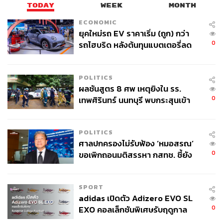
TODAY
WEEK
MONTH
ECONOMIC
ยุคใหม่รถ EV ราคาเริ่ม (ถูก) กว่า
0
รถไฮบริด หลังต้นทุนแบตเตอรี่ลด
ลง - จีนแห่บุกตลาดเกิดใหม่
POLITICS
ผลชันสูตร 8 ศพ เหตุยิงใน รร.
0
เทพศิรินทร์ นนทบุรี พบกระสุนเข้า
จุดสำคัญ ‘ศีรษะ-หน้าอก’ ครูถูกยิง
4 นัด จากระยะไกล
POLITICS
ศาลปกครองไม่รับฟ้อง ‘หมอสรณ’
0
ขอเพิกถอนมติสรรหา กสทช. ชี้ยัง
ไม่ใช่ผู้เดือดร้อนเสียหาย
SPORT
adidas เปิดตัว Adizero EVO SL
0
EXO คอลเล็กชันพิเศษรับฤดูกาล
College Football