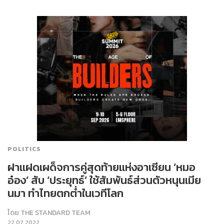
POLITICS
ฝาแฝดเผด็จการคู่สุดท้ายแห่งอาเซียน ‘หมอ
อ๋อง’ สับ ‘ประยุทธ์’ ใช้สัมพันธ์ส่วนตัวหนุนเมีย
นมา ทำไทยตกต่ำในเวทีโลก
โดย
THE STANDARD TEAM
22.07.2022