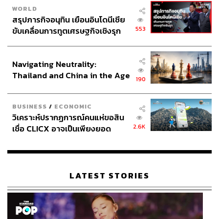
WORLD
สรุปภารกิจอนุทิน เยือนอินโดนีเซีย
553
ขับเคลื่อนการทูตเศรษฐกิจเชิงรุก
ประกาศหุ้นส่วนยุทธศาสตร์ไทย –
อินโดนีเซีย
Navigating Neutrality:
Thailand and China in the Age
190
of a New Global Order
BUSINESS
/
ECONOMIC
วิเคราะห์ปรากฏการณ์คนแห่ขอสิน
2.6K
เชื่อ CLICX อาจเป็นเพียงยอด
ภูเขาน้ำแข็ง ของปัญหาหนี้ครัว
เรือนไทยที่ถูกซุกไว้
LATEST STORIES