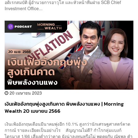
อดิเรกสมบัติ ผู้อำนวยการอาวุโส และหัวหน้าทีมฝ่าย SCB Chief
Investment Office...
20 เมษายน 2023
เงินเฟ้ออังกฤษพุ่งสูงเกินคาด พิษพลังงานแพง | Morning
Wealth 20 เมษายน 2566
เงินเฟ้ออังกฤษเดือนมีนาคมพุ่งอีก 10.1% สูงกว่านักเศรษฐศาสตร์คาด
การณ์ รายละเอียดเป็นอย่างไร สัญญาณไม่ดี? กำไรกลุ่มแบงก์
ไตรมาส 1/66 เสี่ยงต่ำกว่าคาด ยังน่าลงทุนหรือไม่ พูดคุยกับ ณัฐพล คำ