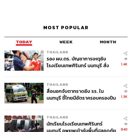
MOST POPULAR
TODAY
WEEK
MONTH
THAILAND
รอง ผบ.ตร. บัญชาการเหตุยิง
1.4K
โรงเรียนเทพศิรินทร์ นนทบุรี สั่ง
ค้นหา 2 รอบยืนยันไร้คนติดค้าง พบ
ศพปู่-ย่าที่บ้านพักผู้ก่อเหตุ
THAILAND
สื่อนอกจับตากราดยิง รร. ใน
1.3K
นนทบุรี ชี้ไทยมีอัตราครอบครองปืน
สูงในระดับต้นของภูมิภาค
THAILAND
นักเรียนโรงเรียนเทพศิรินทร์
840
นนทบุรี อพยพเข้ายังพื้นที่ปลอดภัย