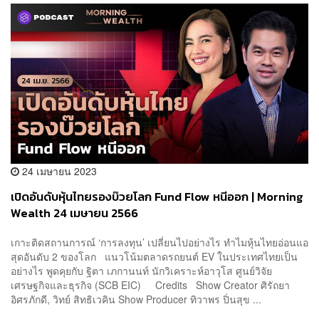
24 เมษายน 2023
เปิดอันดับหุ้นไทยรองบ๊วยโลก Fund Flow หนีออก | Morning
Wealth 24 เมษายน 2566
เกาะติดสถานการณ์ ‘การลงทุน’ เปลี่ยนไปอย่างไร ทำไมหุ้นไทยอ่อนแอ
สุดอันดับ 2 ของโลก แนวโน้มตลาดรถยนต์ EV ในประเทศไทยเป็น
อย่างไร พูดคุยกับ ฐิตา เภกานนท์ นักวิเคราะห์อาวุโส ศูนย์วิจัย
เศรษฐกิจและธุรกิจ (SCB EIC) Credits Show Creator ศิรัถยา
อิศรภักดี, วิทย์ สิทธิเวคิน Show Producer ทิวาพร ปิ่นสุข ...