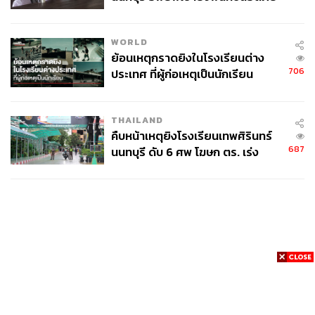
ชั่วคราว หลังเหตุใช้อาวุธปืนภายใน
โรงเรียนคลี่คลาย
WORLD
ย้อนเหตุกราดยิงในโรงเรียนต่าง
706
ประเทศ ที่ผู้ก่อเหตุเป็นนักเรียน
THAILAND
คืบหน้าเหตุยิงโรงเรียนเทพศิรินทร์
687
นนทบุรี ดับ 6 ศพ โฆษก ตร. เร่ง
สอบปมขโมยปืนปู่ก่อเหตุ
News
Wealth
Pop
Podcast
Video
Now