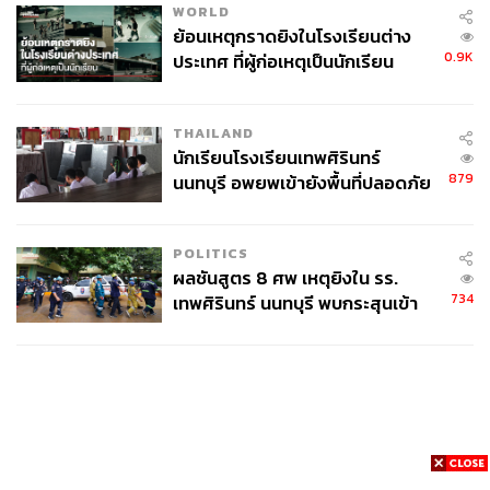
WORLD
ย้อนเหตุกราดยิงในโรงเรียนต่าง
0.9K
ประเทศ ที่ผู้ก่อเหตุเป็นนักเรียน
THAILAND
นักเรียนโรงเรียนเทพศิรินทร์
879
นนทบุรี อพยพเข้ายังพื้นที่ปลอดภัย
ชั่วคราว หลังเหตุใช้อาวุธปืนภายใน
โรงเรียนคลี่คลาย
POLITICS
ผลชันสูตร 8 ศพ เหตุยิงใน รร.
734
เทพศิรินทร์ นนทบุรี พบกระสุนเข้า
จุดสำคัญ ‘ศีรษะ-หน้าอก’ ครูถูกยิง
4 นัด จากระยะไกล