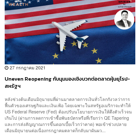
27 กรกฎาคม 2021
Uneven Reopening กับมุมมองเชิงบวกต่อตลาดหุ้นยุโรป-
สหรัฐฯ
หลังช่วงต้นเดือนมิถุนายนที่ผ่านมาตลาดการเงินทั่วโลกกังวลว่าการ
ฟื้นตัวของเศรษฐกิจและเงินเฟ้อ โดยเฉพาะในสหรัฐอเมริกาจะทำให้
US Federal Reserve (Fed) ต้องปรับนโยบายการเงินให้ตึงตัวเร็วจน
เกินไป (ผ่านการลดการเข้าซื้อพันธบัตรหรือที่เรียกว่า QE Tapering
และการส่งสัญญาณการขึ้นดอกเบี้ยเร็วกว่าคาด) พอเข้าช่วงปลาย
เดือนมิถุนายนต่อเนื่องกรกฎาคมตลาดก็กลับมาผันผว...