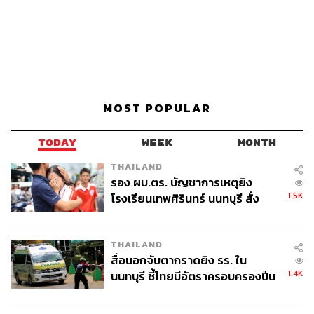
MOST POPULAR
TODAY
WEEK
MONTH
THAILAND
รอง ผบ.ตร. บัญชาการเหตุยิง
1.5K
โรงเรียนเทพศิรินทร์ นนทบุรี สั่ง
ค้นหา 2 รอบยืนยันไร้คนติดค้าง พบ
ศพปู่-ย่าที่บ้านพักผู้ก่อเหตุ
THAILAND
สื่อนอกจับตากราดยิง รร. ใน
1.4K
นนทบุรี ชี้ไทยมีอัตราครอบครองปืน
สูงในระดับต้นของภูมิภาค