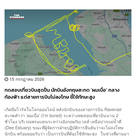
15 กรกฎาคม 2026
ทดสอบเที่ยวบินสุดปั่น นักบินอังกฤษสะกด ‘ผมเบื่อ’ กลาง
ท้องฟ้า แต่สายการบินไม่ลงโทษ ชี้ใช้ทักษะสูง
เกิดมีมไวรัลในโลกออนไลน์ หลังนักบินของสายการบิน Ravenair
สะกดคำว่า ‘ผมเบื่อ’ (I'm bored) ระหว่างทดสอบเที่ยวบินนาน 2
ชั่วโมง บริเวณพรมแดนระหว่างอังกฤษกับเวลส์ เหนือปากแม่น้ำดี
(Dee Estuary) ขณะที่ผู้จัดการฝ่ายปฏิบัติการยืนยันว่าจะไม่ลงโทษ
นักบิน พร้อมยอมรับว่า เป็นการบินที่ต้องใช้ทักษะสูง ในช่วงที่ผ่านมา