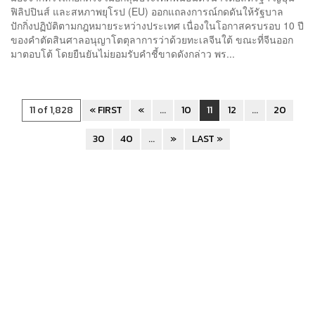
ฟิลิปปินส์ และสหภาพยุโรป (EU) ออกแถลงการณ์กดดันให้รัฐบาล
ปักกิ่งปฏิบัติตามกฎหมายระหว่างประเทศ เนื่องในโอกาสครบรอบ 10 ปี
ของคำตัดสินศาลอนุญาโตตุลาการว่าด้วยทะเลจีนใต้ ขณะที่จีนออก
มาตอบโต้ โดยยืนยันไม่ยอมรับคำชี้ขาดดังกล่าว พร...
11 of 1,828
« FIRST
«
...
10
11
12
...
20
30
40
...
»
LAST »