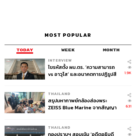
MOST POPULAR
TODAY
WEEK
MONTH
INTERVIEW
ไขรหัสตั้ง ผบ.ตร. ‘ความสามารถ
1.9K
vs อาวุโส’ และอนาคตการปฏิรูปสี
กากี กับ พล.ต.อ. เอก อังสนานนท์
THAILAND
สรุปมหากาพย์กล้องส่องพระ
631
ZEISS Blue Marine จากสัญญา
ผลิต 8.3 ล้าน สู่ข้อพิพาท ‘มา
เวลล์ฯ’ ฟ้อง ‘โทน บางแค’ ผิดนัด
THAILAND
จ่ายหนี้-แอบระบุแบรนด์
กองปราบฯ สอบเข้ม ‘อดีตอธิบดี