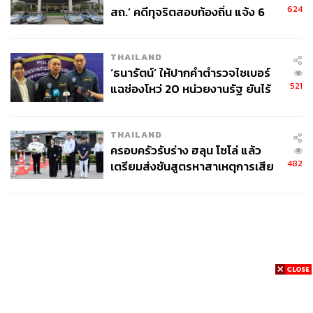
624
สถ.’ คดีทุจริตสอบท้องถิ่น แจ้ง 6
ข้อหาหนัก จ่อชง ป.ป.ช. 12 ส.ค. นี้
THAILAND
‘ธนารัตน์’ ให้ปากคำตำรวจไซเบอร์
521
แฉช่องโหว่ 20 หน่วยงานรัฐ ยันไร้
นัยทางการเมือง
THAILAND
ครอบครัวรับร่าง ฮลุน โซโล่ แล้ว
482
เตรียมส่งชันสูตรหาสาเหตุการเสีย
ชีวิต
News
Wealth
Pop