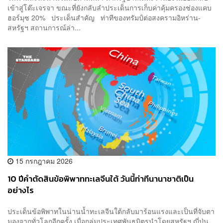
เข้าสู่โต๊ะเจรจา ขณะที่ยังกลับลำประเด็นการเก็บค่าคุ้มครองช่องแคบ
ฮอร์มุซ 20% ประเด็นสำคัญ ท่าทีของทรัมป์ต่อสงครามอิหร่าน-
สหรัฐฯ สถานการณ์ล่า...
15 กรกฎาคม 2026
10 ปีคำตัดสินข้อพิพาททะเลจีนใต้ วันนี้ท่าทีนานาชาติเป็น
อย่างไร
ประเด็นข้อพิพาทในน่านน้ำทะเลจีนใต้กลับมาร้อนแรงและเป็นที่จับตา
มองจากทั่วโลกอีกครั้ง เมื่อกลุ่มประเทศพันธมิตรนำโดยสหรัฐฯ ญี่ปุ่น