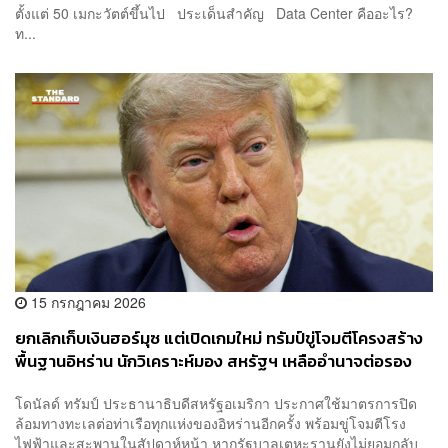
ตั้งแต่ 50 เมกะวัตต์ขึ้นไป ประเด็นสำคัญ Data Center คืออะไร?
ท...
15 กรกฎาคม 2026
ยกเลิกเก็บเงินฮอร์มุซ แต่เปิดเกมใหม่ ทรัมป์ขู่โจมตีโครงสร้าง
พื้นฐานอิหร่าน นักวิเคราะห์มอง สหรัฐฯ เหลืออำนาจต่อรอง
น้อย
โดนัลด์ ทรัมป์ ประธานาธิบดีสหรัฐอเมริกา ประกาศใช้มาตรการปิด
ล้อมทางทะเลต่อท่าเรือทุกแห่งของอิหร่านอีกครั้ง พร้อมขู่โจมตีโรง
ไฟฟ้าและสะพานในสัปดาห์หน้า หากรัฐบาลเตหะรานยังไม่ยอมกลับ